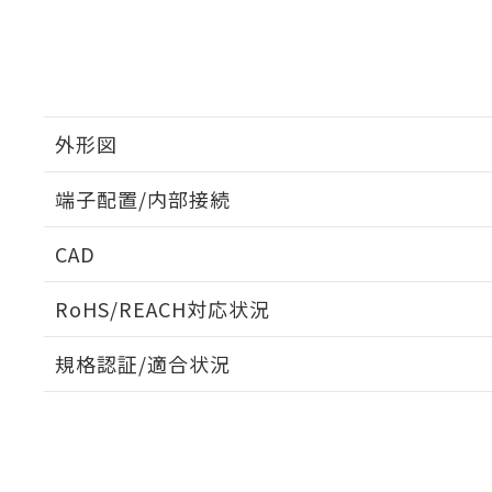
外形図
端子配置/内部接続
外形図
CAD
端子配置/内部接続
ログイン/会員登録いただくと、CADデータをダウンロ
RoHS/REACH対応状況
規格認証/適合状況
EU RoHS
注意事項・凡例
G6CK-2114P-US DC3についての規格認証/適合状況
たは販売店にお問い合わせください。
ダウンロードデータをご利用いただく前に、以下を必ずお読
対応状況
対応予定月
※1
※2
ソフトウェアの使用条件