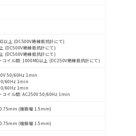
あります。
機種、また在庫状況の情報を公開していない機種
ェブサイト上で当社にご登録された部品リストについて、当社およ
書ダウンロード
す。当社販売部門へお問い合わせください。
品・サービスに関するお客様との取引・商談に必要な範囲で利用す
合意する
キャンセル
書をダウンロードすることができます。
利用者とは、
"個人情報の共同利用に関して"
の「1.共同利用者の
します。
10物質）の非含有証明書
明書（当社基準）
MΩ以上 (DC500V絶縁抵抗計にて)
日時点で非含有を証明するもので、過去に遡って非含有を証明するも
上 (DC500V絶縁抵抗計にて)
令のフタル酸エステル類４物質の対応では、対応完了までの期間は出
上 (DC500V絶縁抵抗計にて)
備考欄に対応日を記載しておりました。
イル間: 1000MΩ以上 (DC250V絶縁抵抗計にて)
品への在庫切替を完了していることから、特段のことがない限り、20
す。
 50/60Hz 1min
0/60Hz 1min
0/60Hz 1min
間: AC250V 50/60Hz 1min
0.75mm (複振幅 1.5mm)
0.75mm (複振幅 1.5mm)