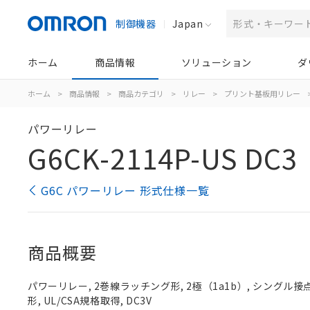
制御機器
Japan
ホーム
商品情報
ソリューション
ダ
ホーム
>
商品情報
>
商品カテゴリ
>
リレー
>
プリント基板用リレー
パワーリレー
G6CK-2114P-US DC3
G6C パワーリレー 形式仕様一覧
商品概要
パワーリレー, 2巻線ラッチング形, 2極（1a1b）, シングル
形, UL/CSA規格取得, DC3V