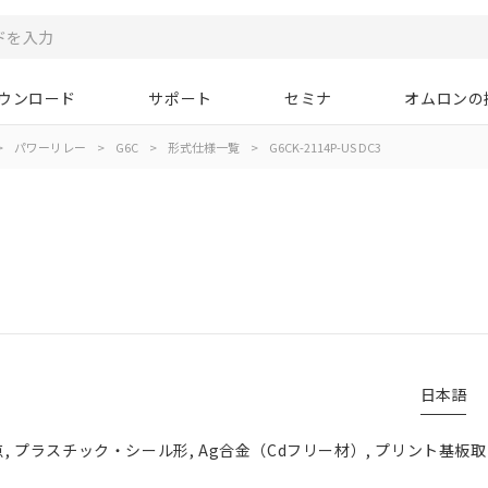
ウンロード
サポート
セミナ
オムロンの
>
パワーリレー
>
G6C
>
形式仕様一覧
>
G6CK-2114P-US DC3
日本語
接点, プラスチック・シール形, Ag合金（Cdフリー材）, プリント基板