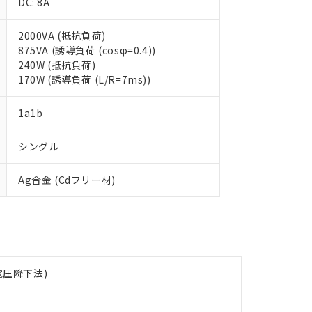
DC: 8A
 RoHS指令（10物質）の非含有に対応した製品が提供可能な商品です
2000VA (抵抗負荷)
oHS指令（10物質）の非含有に対応した製品に切り替える予定のある
875VA (誘導負荷 (cosφ=0.4))
 RoHS指令（10物質）の非含有に非対応の商品で、対応品を出す予
240W (抵抗負荷)
 RoHS指令（10物質）の非含有の対応状況を調査中または確認中の
170W (誘導負荷 (L/R=7ms))
ンス料など無形物で、有害物質有無と関係のない商品です。
○×表
より、非含有部品としていたものが、含有品と判明した場合などやむ
1a1b
みいただき、同意のうえご利用ください。
材料含有率が中国RoHSの基準値以下であることを示します。
材料含有率が中国RoHSの基準値を超えていることを示します。
、当社制御機器事業取扱商品の当社在庫状況および標準価格(税抜)
ら貴社製品のうち、外国為替および外国貿易法に定める商品（以下｢
質）：
シングル
す。当社販売部門へお問い合わせください。
 水銀(Hg) 1000ppm以下、 カドミウム(Cd) 100ppm以下、
たは国外への提供する場合は、日本国政府の輸出許可(または役務取
000ppm以下、ポリ臭化ビフェニル類(PBB) 1000ppm以下、ポリ臭化ジフェニルエーテル類(P
事業取扱商品の中には、本サービスの対象外となる商品もあること
手続きをとります。
キシル) (DEHP)(別名：DOP) 1000ppm以下、フタル酸ブチルベンジル（BBP） 100
(GB/T26572)：
Ag合金 (Cdフリー材)
以下、フタル酸ジイソブチル (DIBP) 1000ppm以下
び標準価格照会結果は、記載している更新日時点での社内データに
物を破棄する場合は、完全に破砕するなど、違法に輸出されないよ
(水銀) : 1000ppm、 Cd(カドミウム) : 100ppm、
業用監視および制御機器に対する適用除外項目は除く。
覧された時点での実際の在庫および標準価格とは異なる場合がある
1000ppm、 PBBs(ポリ臭化ビフェニル類) : 1000ppm、 PBDEs(ポリ臭化ジフェニルエーテル類
物質については閾値を超える意図的な使用がないことを確認しています。
上の在庫あり
 1000ppm、 DIBP(フタル酸ジイソブチル) : 1000ppm、 BBP(フタル酸ブチルベンジル) :
品を、核兵器、ミサイル、化学兵器、生物兵器またはその他武器並
チルヘキシル)) : 1000ppm
況および標準価格はお客様のお取引先、またはお客様担当のオムロ
用いたしません。
ご相談ください。
は満たないが在庫あり
製品を第三者に販売する場合は、上記1、2および3の内容を当該第
機器販売店や当社販売拠点は「
販売ネットワーク
」をご確認くだ
販売先および販売に係わる関係者が違法に輸出するおそれがある場
用期限
び標準価格結果を当社の事前の承諾なく第三者に漏洩または開示し
え状況などにより、予定月が前後することがあります。
 電圧降下法)
(最新の在庫状況については、お客様のお取引先、またはお客様担当
（10物質）のすべてが基準値以下であることを示します。
店・当社販売員にご確認ください)
能（部品リスト作成サービス）をご利用いただくには、I-Webメン
使用状況下において有害物質が外部に漏えいし、環境に深刻な影響を