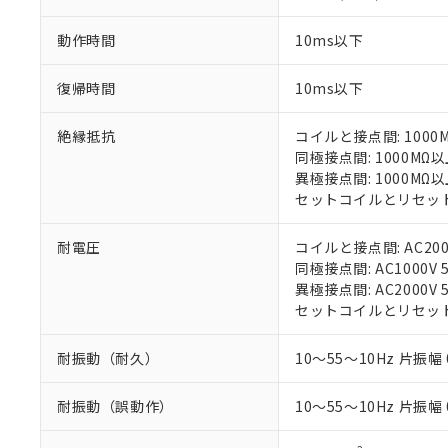
ている必要が
味します。
空
受注生産
お客様が当ウ
※3 非含有証明
「－」：未確認で
白
動作時間
10ms以下
が、当社の製
さい。
下記の非含有証明
※当社の共同
復帰時間
10ms以下
いる法人を指
EU RoHS指令（
51物質の非含有証
絶縁抵抗
コイルと接点間: 1000
※本証明書は発行
同極接点間: 1000MΩ以
また、RoHS指
異極接点間: 1000MΩ以
混在することから
セットコイルとリセットコ
既に当社にて対応
り割愛しておりま
耐電圧
コイルと接点間: AC2000V
同極接点間: AC1000V 5
異極接点間: AC2000V 5
セットコイルとリセットコイル
耐振動（耐久）
10～55～10Hz 片振幅 
耐振動（誤動作）
10～55～10Hz 片振幅 