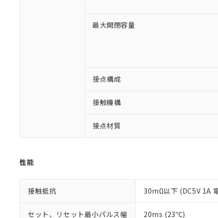
対応済み：EU
最大開閉容量
対応予定：EU R
対応予定なし：EU
調査・確認中：EU
ご利用条件
非該当品：ライセ
※1 中国RoHS
仕入先様の事情に
があります。
接点構成
以下の条件をお読
「○」：最大均質
「×」：最大均質
本サービスは
当社は、これ
*EU RoHS指令（10物
接触機構
「－」：未確認で
鉛(Pb) 1000ppm以下、
くものです。
う）を輸出ま
記
説明
六価クロム(Cr(Ⅵ)) 1
当社制御機器
などの必要な
フタル酸ビス(2-エチルヘ
号
*中国RoHS10物質の基準値 
接点材質
ル（DBP） 1000ppm
在庫状況およ
当社は規制貨
Pb(鉛) :1000ppm、 Hg
但し、RoHS指令で産
のであり、閲
ます。
Cr(Ⅵ)(六価クロム) : 
フタル酸エステル類の４
○
一定数以
DBP(フタル酸ジブチル) :
い。
当社は貴社製
DEHP(フタル酸ビス(2-エ
正式な納期状
置等に一切使
性能
当社販売員に
※2 対応予定月
△
一定数に
当社は、貴社
オムロン制御
また当社は、
※2 環境保護使
在庫状況およ
部品在庫の切り替
たしません。
接触抵抗
30mΩ以下 (DC5V 1A
－
在庫なし
す。
「ｅ」：有害物質
機器販売
マイパーツ機
「10」：通常の
セット、リセット最小パルス幅
20ms (23℃)