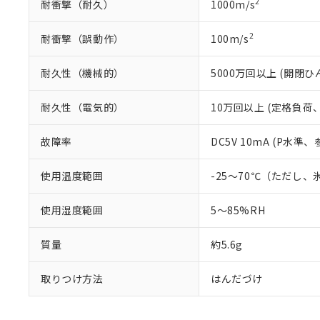
2
耐衝撃（耐久）
1000m/s
2
耐衝撃（誤動作）
100m/s
耐久性（機械的）
5000万回以上 (開閉ひん
耐久性（電気的）
10万回以上 (定格負荷、
故障率
DC5V 10mA (P水準
使用温度範囲
-25～70℃（ただし
使用湿度範囲
5～85%RH
質量
約5.6g
取りつけ方法
はんだづけ