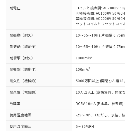
（以下｢規制貨物等」という）を輸出
記載している更新日時点での社内デー
*EU RoHS指令（10物質）：
または国外への提供する場合は、日本
耐電圧
コイルと接点間: AC2000V 50/60H
記
タに基づき作成されるものであり、閲
説明
鉛(Pb) 1000ppm以下、 水銀(Hg) 1000ppm以下、 カド
*中国RoHS10物質の基準値 (GB/T26572)：
国政府の輸出許可(または役務取引許
同極接点間: AC1000V 50/60Hz 1
号
覧された時点での実際の在庫および標
ミウム(Cd) 100ppm以下、
Pb(鉛) :1000ppm、 Hg(水銀) : 1000ppm、 Cd(カドミウ
異極接点間: AC2000V 50/60Hz 1
可)を取得するなどの必要な手続きを
六価クロム(Cr(Ⅵ)) 1000ppm以下、ポリ臭化ビフェニル
ム) : 100ppm、
準価格とは異なる場合があることをご
セットコイルとリセットコイル間: AC2
類(PBB) 1000ppm以下、ポリ臭化ジフェニルエーテル類
Cr(Ⅵ)(六価クロム) : 1000ppm、 PBBs(ポリ臭化ビフェ
とります。
了承ください。
(PBDE) 1000ppm以下、フタル酸ビス(2-エチルヘキシ
○
一定数以上の在庫あり
ニル類) : 1000ppm、 PBDEs(ポリ臭化ジフェニルエーテ
当社は規制貨物を破棄する場合は、完
ル) (DEHP)(別名：DOP) 1000ppm以下、フタル酸ブチ
正式な納期状況および標準価格はお客
ル類) : 1000ppm、
耐振動（耐久）
10～55～10Hz 片振幅 0.75mm 
ルベンジル（BBP） 1000ppm以下、フタル酸ジブチル
全に破砕するなど、違法に輸出されな
DBP(フタル酸ジブチル) : 1000ppm、 DIBP(フタル酸ジ
様のお取引先、またはお客様担当のオ
（DBP） 1000ppm以下、フタル酸ジイソブチル
イソブチル) : 1000ppm、 BBP(フタル酸ブチルベンジ
△
一定数には満たないが在庫あり
いよう必要な手段を講じます。
ムロン制御機器販売店・当社販売員に
(DIBP) 1000ppm以下
耐振動（誤動作）
10～55～10Hz 片振幅 0.75mm 
ル) : 1000ppm、
当社は貴社製品を、核兵器、ミサイ
但し、RoHS指令で産業用監視および制御機器に対する
DEHP(フタル酸ビス(2-エチルヘキシル)) : 1000ppm
ご相談ください。
適用除外項目は除く。
ル、化学兵器、生物兵器またはその他
－
在庫なし(最新の在庫状況につ
2
オムロン制御機器販売店や当社販売拠
耐衝撃（耐久）
1000m/s
フタル酸エステル類の４物質については閾値を超える意
武器並びにこれらの製造装置等に一切
いては、お客様のお取引先、ま
図的な使用がないことを確認しています。
点は「
販売ネットワーク
」をご確認
※2 環境保護使用期限
使用いたしません。
2
たはお客様担当のオムロン制御
耐衝撃（誤動作）
100m/s
ください。
当社は、貴社製品を第三者に販売する
機器販売店・当社販売員にご確
在庫状況および標準価格結果を当社の
※2 対応予定月
「ｅ」：有害物質（10物質）のすべてが基
場合は、上記1、2および3の内容を当
耐久性（機械的）
5000万回以上 (開閉ひん度18,000
認ください)
事前の承諾なく第三者に漏洩または開
準値以下であることを示します。
該第三者に通知します。また当社は、
示しないようお願いします。
部品在庫の切り替え状況などにより、予定
「10」：通常の使用状況下において有害物
耐久性（電気的）
10万回以上 (定格負荷、開閉ひん度1
販売先および販売に係わる関係者が違
マイパーツ機能（部品リスト作成サー
空
受注生産機種、また在庫状況の
月が前後することがあります。
質が外部に漏えいし、環境に深刻な影響を
法に輸出するおそれがある場合は、取
ビス）をご利用いただくには、I-Web
白
情報を公開していない機種
故障率
DC5V 10mA (P水準、参考値) (開
及ぼさない年数を意味します。
り引きをいたしません。
メンバーズにご登録されている必要が
「－」：未確認です。当社販売部門へお問
あります。
使用温度範囲
-25～70℃（ただし、氷結、結
い合わせください。
お客様が当ウェブサイト上で当社にご
※3 非含有証明書ダウンロード
登録された部品リストについて、当社
使用湿度範囲
5～85%RH