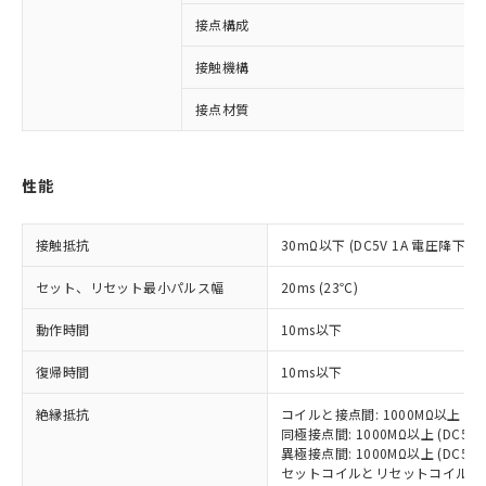
接点構成
※1 対応状況
接触機構
対応済み：EU RoHS指令（10物質）の
接点材質
非含有に対応した製品が提供可能な商品で
す。
対応予定：EU RoHS指令（10物質）の非含
ご利用条件
性能
有に対応した製品に切り替える予定のある
商品です。
対応予定なし：EU RoHS指令（10物質）の
接触抵抗
30mΩ以下 (DC5V 1A 電圧降下法)
以下の条件をお読みいただき、同意のうえ
非含有に非対応の商品で、対応品を出す予
ご利用ください。
定はありません。
セット、リセット最小パルス幅
20ms (23℃)
調査・確認中：EU RoHS指令（10物質）の
本サービスは、当社制御機器事業取扱
※1 中国RoHS○×表
非含有の対応状況を調査中または確認中の
動作時間
10ms以下
商品の当社在庫状況および標準価格
商品です。
(税抜)を提供させていただくもので
「○」：最大均質材料含有率が中国RoHSの
非該当品：ライセンス料など無形物で、有
復帰時間
10ms以下
す。
基準値以下であることを示します。
害物質有無と関係のない商品です。
当社制御機器事業取扱商品の中には、
「×」：最大均質材料含有率が中国RoHSの
絶縁抵抗
コイルと接点間: 1000MΩ以上 (D
仕入先様の事情により、非含有部品として
本サービスの対象外となる商品もある
同極接点間: 1000MΩ以上 (DC5
基準値を超えていることを示します。
いたものが、含有品と判明した場合などや
当社は、これら貴社製品のうち、外国
ことをご了承ください。
異極接点間: 1000MΩ以上 (DC5
「－」：未確認です。当社販売部門へお問
むを得ず変更することがあります。
為替および外国貿易法に定める商品
在庫状況および標準価格照会結果は、
セットコイルとリセットコイル間: 1
い合わせください。