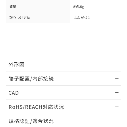
および当社の共同利用者が、当社の製
下記の非含有証明書をダウンロードするこ
品・サービスに関するお客様との取
質量
約5.6g
とができます。
合意する
キャンセル
引・商談に必要な範囲で利用すること
取りつけ方法
はんだづけ
をご了承ください。
EU RoHS指令（10物質）の非含有証明書
※当社の共同利用者とは、
"個人情報
51物質の非含有証明書（当社基準）
の共同利用に関して"
の「1.共同利
※本証明書は発行日時点で非含有を証明す
用者の範囲」に記載されている法人を
るもので、過去に遡って非含有を証明する
指します。
ものではありません。
また、RoHS指令のフタル酸エステル類４
物質の対応では、対応完了までの期間は出
外形図
荷製品に未対応品が混在することから備考
欄に対応日を記載しておりました。
情報更新：2024/07/25
既に当社にて対応品への在庫切替を完了
端子配置/内部接続
していることから、特段のことがない限
外形図
り、2022年1月12日より割愛しておりま
情報更新：2024/07/25
CAD
す。
端子配置/内部接続
ログイン/会員登録いただくと、CADデータをダウンロー
RoHS/REACH対応状況
ドすることができます。
情報更新：2026/7/29
規格認証/適合状況