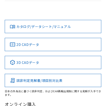
ログイン/会員登録
EU RoHS
注意事項・凡例
G6CK-2114P-US DC12についての規格認証/適合状況につい
ては、「カスタマーサポートセンタ お客様相談室」または貴
社担当オムロン営業員または販売店にお問い合わせくださ
対応状況
対応予定月
※1
※2
い。
ダウンロードデータをご利用いただく前に、以下を必ずお読
みください。
カタログ/データシート/マニュアル
対応済み
ソフトウェアの使用条件
お問い合わせ
取りつけ穴加工図
中国 RoHS
注意事項・凡例
2D CADデータ
中国 RoHS表
※1 ※2
3D CADデータ
Pb
Hg
Cd
Cr(VI)
該非判定見解書/項目別対比表
O
O
O
O
日本の外為法に基づく該非判定、およびEAR再輸出規制に関する見解が入手でき
ます。
"対応済み"や非含有の記載がされた商品であっても、流通
在庫等で未対応品が混在する可能性があります。
オンライン購入