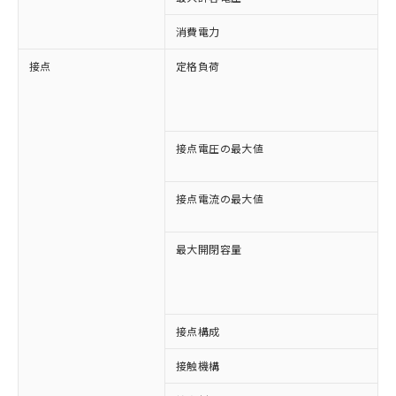
消費電力
接点
定格負荷
A
A
D
D
接点電圧の最大値
A
D
接点電流の最大値
A
D
最大開閉容量
8
1
接点構成
1
※1 対応状況
接触機構