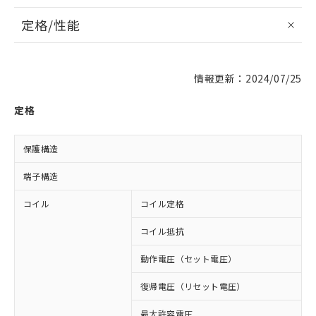
定格/性能
情報更新：2024/07/25
定格
保護構造
端子構造
コイル
コイル定格
D
コイル抵抗
4
動作電圧（セット電圧）
復帰電圧（リセット電圧）
最大許容電圧
1