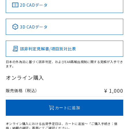
中国 RoHS
注意事項・凡例
2D CADデータ
中国 RoHS表
※1 ※2
3D CADデータ
Pb
Hg
Cd
Cr(VI)
該非判定見解書/項目別対比表
O
O
O
O
日本の外為法に基づく該非判定、およびEAR再輸出規制に関する見解が入手でき
ます。
"対応済み"や非含有の記載がされた商品であっても、流通
在庫等で未対応品が混在する可能性があります。
オンライン購入
非含有品が必要な際は、弊社営業部門もしくは販売店へお
問い合わせください。
¥ 1,000
販売価格（税込）
この製品のRoHS/REACH対応状況ページへ
カートに追加
オンライン購入における出荷予定日は、カートに追加～「ご購入手続き：価
格・納期の確認」画面にてご確認ください。