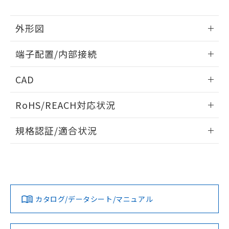
※当社の共同利用者とは、
"個人情報
51物質の非含有証明書（当社基準）
の共同利用に関して"
の「1.共同利
※本証明書は発行日時点で非含有を証明す
用者の範囲」に記載されている法人を
外形図
るもので、過去に遡って非含有を証明する
指します。
ものではありません。
情報更新：2024/07/25
また、RoHS指令のフタル酸エステル類４
端子配置/内部接続
物質の対応では、対応完了までの期間は出
外形図
荷製品に未対応品が混在することから備考
情報更新：2024/07/25
CAD
欄に対応日を記載しておりました。
既に当社にて対応品への在庫切替を完了
端子配置/内部接続
ログイン/会員登録いただくと、CADデータをダウンロー
RoHS/REACH対応状況
していることから、特段のことがない限
ドすることができます。
り、2022年1月12日より割愛しておりま
情報更新：2026/7/29
す。
規格認証/適合状況
ログイン/会員登録
EU RoHS
注意事項・凡例
G6C-2114P-US DC3についての規格認証/適合状況について
は、「カスタマーサポートセンタ お客様相談室」または貴社
担当オムロン営業員または販売店にお問い合わせください。
対応状況
対応予定月
※1
※2
ダウンロードデータをご利用いただく前に、以下を必ずお読
みください。
お問い合わせ
カタログ/データシート/マニュアル
対応済み
ソフトウェアの使用条件
取りつけ穴加工図