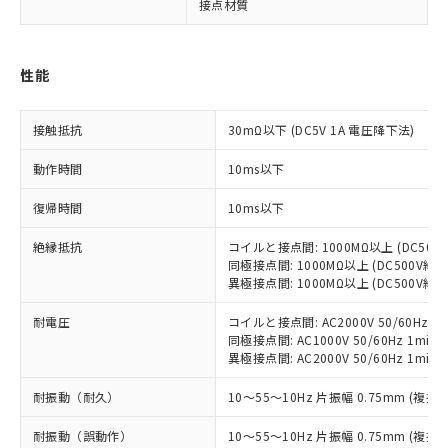
対応済み：EU RoHS指令（10物質）の
接点材質
非含有に対応した製品が提供可能な商品で
す。
対応予定：EU RoHS指令（10物質）の非含
性能
ご利用条件
有に対応した製品に切り替える予定のある
商品です。
接触抵抗
対応予定なし：EU RoHS指令（10物質）の
30mΩ以下 (DC5V 1A 電圧降下法)
以下の条件をお読みいただき、同意のうえ
非含有に非対応の商品で、対応品を出す予
ご利用ください。
動作時間
10ms以下
定はありません。
調査・確認中：EU RoHS指令（10物質）の
本サービスは、当社制御機器事業取扱
復帰時間
10ms以下
※1 中国RoHS○×表
非含有の対応状況を調査中または確認中の
商品の当社在庫状況および標準価格
商品です。
(税抜)を提供させていただくもので
絶縁抵抗
コイルと接点間: 1000MΩ以上 (DC50
「○」：最大均質材料含有率が中国RoHSの
非該当品：ライセンス料など無形物で、有
同極接点間: 1000MΩ以上 (DC500V
す。
基準値以下であることを示します。
害物質有無と関係のない商品です。
異極接点間: 1000MΩ以上 (DC500V
当社制御機器事業取扱商品の中には、
「×」：最大均質材料含有率が中国RoHSの
仕入先様の事情により、非含有部品として
本サービスの対象外となる商品もある
基準値を超えていることを示します。
いたものが、含有品と判明した場合などや
耐電圧
コイルと接点間: AC2000V 50/60Hz 1m
当社は、これら貴社製品のうち、外国
ことをご了承ください。
「－」：未確認です。当社販売部門へお問
むを得ず変更することがあります。
同極接点間: AC1000V 50/60Hz 1min
為替および外国貿易法に定める商品
在庫状況および標準価格照会結果は、
い合わせください。
異極接点間: AC2000V 50/60Hz 1min
（以下｢規制貨物等」という）を輸出
記載している更新日時点での社内デー
*EU RoHS指令（10物質）：
または国外への提供する場合は、日本
記
タに基づき作成されるものであり、閲
説明
耐振動（耐久）
10～55～10Hz 片振幅 0.75mm (複振幅
鉛(Pb) 1000ppm以下、 水銀(Hg) 1000ppm以下、 カド
*中国RoHS10物質の基準値 (GB/T26572)：
国政府の輸出許可(または役務取引許
号
覧された時点での実際の在庫および標
ミウム(Cd) 100ppm以下、
Pb(鉛) :1000ppm、 Hg(水銀) : 1000ppm、 Cd(カドミウ
可)を取得するなどの必要な手続きを
六価クロム(Cr(Ⅵ)) 1000ppm以下、ポリ臭化ビフェニル
ム) : 100ppm、
準価格とは異なる場合があることをご
耐振動（誤動作）
10～55～10Hz 片振幅 0.75mm (複振幅
類(PBB) 1000ppm以下、ポリ臭化ジフェニルエーテル類
Cr(Ⅵ)(六価クロム) : 1000ppm、 PBBs(ポリ臭化ビフェ