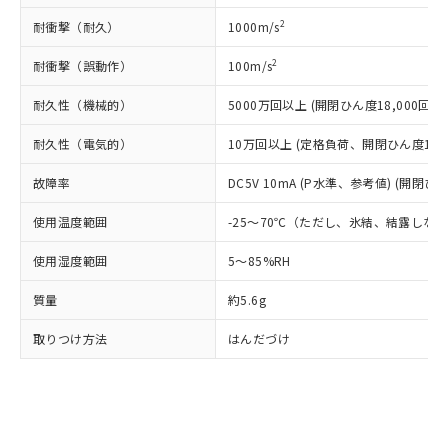
とります。
了承ください。
(PBDE) 1000ppm以下、フタル酸ビス(2-エチルヘキシ
○
一定数以上の在庫あり
ニル類) : 1000ppm、 PBDEs(ポリ臭化ジフェニルエーテ
当社は規制貨物を破棄する場合は、完
ル) (DEHP)(別名：DOP) 1000ppm以下、フタル酸ブチ
2
耐衝撃（耐久）
1000m/s
正式な納期状況および標準価格はお客
ル類) : 1000ppm、
ルベンジル（BBP） 1000ppm以下、フタル酸ジブチル
全に破砕するなど、違法に輸出されな
DBP(フタル酸ジブチル) : 1000ppm、 DIBP(フタル酸ジ
様のお取引先、またはお客様担当のオ
（DBP） 1000ppm以下、フタル酸ジイソブチル
イソブチル) : 1000ppm、 BBP(フタル酸ブチルベンジ
△
一定数には満たないが在庫あり
いよう必要な手段を講じます。
2
耐衝撃（誤動作）
100m/s
ムロン制御機器販売店・当社販売員に
(DIBP) 1000ppm以下
ル) : 1000ppm、
当社は貴社製品を、核兵器、ミサイ
但し、RoHS指令で産業用監視および制御機器に対する
DEHP(フタル酸ビス(2-エチルヘキシル)) : 1000ppm
ご相談ください。
適用除外項目は除く。
耐久性（機械的）
5000万回以上 (開閉ひん度18,000回/h)
ル、化学兵器、生物兵器またはその他
－
在庫なし(最新の在庫状況につ
オムロン制御機器販売店や当社販売拠
フタル酸エステル類の４物質については閾値を超える意
武器並びにこれらの製造装置等に一切
いては、お客様のお取引先、ま
図的な使用がないことを確認しています。
点は「
販売ネットワーク
」をご確認
耐久性（電気的）
※2 環境保護使用期限
10万回以上 (定格負荷、開閉ひん度1,80
使用いたしません。
たはお客様担当のオムロン制御
ください。
当社は、貴社製品を第三者に販売する
機器販売店・当社販売員にご確
在庫状況および標準価格結果を当社の
故障率
DC5V 10mA (P水準、参考値) (開閉ひん
※2 対応予定月
「ｅ」：有害物質（10物質）のすべてが基
場合は、上記1、2および3の内容を当
認ください)
事前の承諾なく第三者に漏洩または開
準値以下であることを示します。
該第三者に通知します。また当社は、
示しないようお願いします。
使用温度範囲
-25～70℃（ただし、氷結、結露しな
部品在庫の切り替え状況などにより、予定
「10」：通常の使用状況下において有害物
販売先および販売に係わる関係者が違
マイパーツ機能（部品リスト作成サー
空
受注生産機種、また在庫状況の
月が前後することがあります。
質が外部に漏えいし、環境に深刻な影響を
法に輸出するおそれがある場合は、取
ビス）をご利用いただくには、I-Web
使用湿度範囲
5～85%RH
白
情報を公開していない機種
及ぼさない年数を意味します。
り引きをいたしません。
メンバーズにご登録されている必要が
「－」：未確認です。当社販売部門へお問
質量
約5.6g
あります。
い合わせください。
お客様が当ウェブサイト上で当社にご
※3 非含有証明書ダウンロード
取りつけ方法
はんだづけ
登録された部品リストについて、当社
および当社の共同利用者が、当社の製
下記の非含有証明書をダウンロードするこ
品・サービスに関するお客様との取
とができます。
合意する
キャンセル
引・商談に必要な範囲で利用すること
をご了承ください。
EU RoHS指令（10物質）の非含有証明書