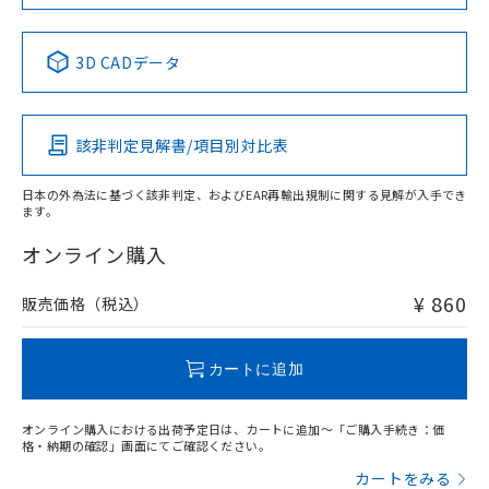
中国 RoHS表
※1 ※2
3D CADデータ
Pb
Hg
Cd
Cr(VI)
該非判定見解書/項目別対比表
O
O
O
O
日本の外為法に基づく該非判定、およびEAR再輸出規制に関する見解が入手でき
ます。
"対応済み"や非含有の記載がされた商品であっても、流通
在庫等で未対応品が混在する可能性があります。
オンライン購入
非含有品が必要な際は、弊社営業部門もしくは販売店へお
問い合わせください。
¥ 860
販売価格（税込）
この製品のRoHS/REACH対応状況ページへ
カートに追加
オンライン購入における出荷予定日は、カートに追加～「ご購入手続き：価
格・納期の確認」画面にてご確認ください。
カートをみる