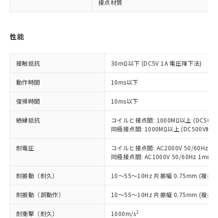
接点材質
非含有に対応した製品が提供可能な商品で
す。
対応予定：EU RoHS指令（10物質）の非含
ご利用条件
有に対応した製品に切り替える予定のある
性能
商品です。
対応予定なし：EU RoHS指令（10物質）の
以下の条件をお読みいただき、同意のうえ
接触抵抗
30mΩ以下 (DC5V 1A 電圧降下法)
非含有に非対応の商品で、対応品を出す予
ご利用ください。
定はありません。
動作時間
10ms以下
調査・確認中：EU RoHS指令（10物質）の
本サービスは、当社制御機器事業取扱
※1 中国RoHS○×表
非含有の対応状況を調査中または確認中の
商品の当社在庫状況および標準価格
復帰時間
10ms以下
商品です。
(税抜)を提供させていただくもので
「○」：最大均質材料含有率が中国RoHSの
非該当品：ライセンス料など無形物で、有
絶縁抵抗
コイルと接点間: 1000MΩ以上 (DC50
す。
基準値以下であることを示します。
害物質有無と関係のない商品です。
同極接点間: 1000MΩ以上 (DC500V
当社制御機器事業取扱商品の中には、
「×」：最大均質材料含有率が中国RoHSの
仕入先様の事情により、非含有部品として
本サービスの対象外となる商品もある
基準値を超えていることを示します。
いたものが、含有品と判明した場合などや
耐電圧
コイルと接点間: AC2000V 50/60Hz 1m
当社は、これら貴社製品のうち、外国
ことをご了承ください。
「－」：未確認です。当社販売部門へお問
むを得ず変更することがあります。
同極接点間: AC1000V 50/60Hz 1min
為替および外国貿易法に定める商品
在庫状況および標準価格照会結果は、
い合わせください。
（以下｢規制貨物等」という）を輸出
記載している更新日時点での社内デー
耐振動（耐久）
10～55～10Hz 片振幅 0.75mm (複振幅
*EU RoHS指令（10物質）：
または国外への提供する場合は、日本
記
タに基づき作成されるものであり、閲
説明
鉛(Pb) 1000ppm以下、 水銀(Hg) 1000ppm以下、 カド
*中国RoHS10物質の基準値 (GB/T26572)：
国政府の輸出許可(または役務取引許
号
覧された時点での実際の在庫および標
ミウム(Cd) 100ppm以下、
Pb(鉛) :1000ppm、 Hg(水銀) : 1000ppm、 Cd(カドミウ
耐振動（誤動作）
10～55～10Hz 片振幅 0.75mm (複振幅
可)を取得するなどの必要な手続きを
六価クロム(Cr(Ⅵ)) 1000ppm以下、ポリ臭化ビフェニル
ム) : 100ppm、
準価格とは異なる場合があることをご
類(PBB) 1000ppm以下、ポリ臭化ジフェニルエーテル類
Cr(Ⅵ)(六価クロム) : 1000ppm、 PBBs(ポリ臭化ビフェ
とります。
了承ください。
2
耐衝撃（耐久）
1000m/s
(PBDE) 1000ppm以下、フタル酸ビス(2-エチルヘキシ
○
一定数以上の在庫あり
ニル類) : 1000ppm、 PBDEs(ポリ臭化ジフェニルエーテ