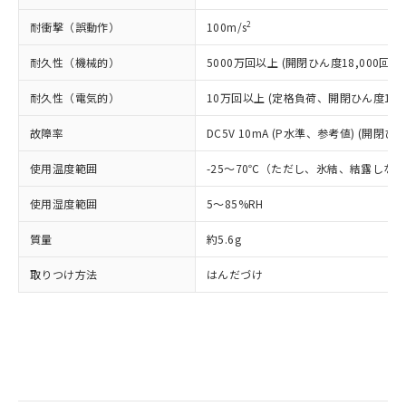
当社は規制貨物を破棄する場合は、完
ル) (DEHP)(別名：DOP) 1000ppm以下、フタル酸ブチ
正式な納期状況および標準価格はお客
ル類) : 1000ppm、
ルベンジル（BBP） 1000ppm以下、フタル酸ジブチル
全に破砕するなど、違法に輸出されな
DBP(フタル酸ジブチル) : 1000ppm、 DIBP(フタル酸ジ
2
耐衝撃（誤動作）
100m/s
様のお取引先、またはお客様担当のオ
（DBP） 1000ppm以下、フタル酸ジイソブチル
イソブチル) : 1000ppm、 BBP(フタル酸ブチルベンジ
△
一定数には満たないが在庫あり
いよう必要な手段を講じます。
ムロン制御機器販売店・当社販売員に
(DIBP) 1000ppm以下
ル) : 1000ppm、
当社は貴社製品を、核兵器、ミサイ
但し、RoHS指令で産業用監視および制御機器に対する
耐久性（機械的）
5000万回以上 (開閉ひん度18,000回/h)
DEHP(フタル酸ビス(2-エチルヘキシル)) : 1000ppm
ご相談ください。
適用除外項目は除く。
ル、化学兵器、生物兵器またはその他
－
在庫なし(最新の在庫状況につ
オムロン制御機器販売店や当社販売拠
フタル酸エステル類の４物質については閾値を超える意
耐久性（電気的）
10万回以上 (定格負荷、開閉ひん度1,80
武器並びにこれらの製造装置等に一切
いては、お客様のお取引先、ま
図的な使用がないことを確認しています。
点は「
販売ネットワーク
」をご確認
※2 環境保護使用期限
使用いたしません。
たはお客様担当のオムロン制御
ください。
故障率
DC5V 10mA (P水準、参考値) (開閉ひん
当社は、貴社製品を第三者に販売する
機器販売店・当社販売員にご確
在庫状況および標準価格結果を当社の
※2 対応予定月
「ｅ」：有害物質（10物質）のすべてが基
場合は、上記1、2および3の内容を当
認ください)
事前の承諾なく第三者に漏洩または開
使用温度範囲
-25～70℃（ただし、氷結、結露しな
準値以下であることを示します。
該第三者に通知します。また当社は、
示しないようお願いします。
部品在庫の切り替え状況などにより、予定
「10」：通常の使用状況下において有害物
販売先および販売に係わる関係者が違
マイパーツ機能（部品リスト作成サー
空
受注生産機種、また在庫状況の
使用湿度範囲
5～85%RH
月が前後することがあります。
質が外部に漏えいし、環境に深刻な影響を
法に輸出するおそれがある場合は、取
ビス）をご利用いただくには、I-Web
白
情報を公開していない機種
及ぼさない年数を意味します。
り引きをいたしません。
メンバーズにご登録されている必要が
質量
約5.6g
「－」：未確認です。当社販売部門へお問
あります。
い合わせください。
取りつけ方法
はんだづけ
お客様が当ウェブサイト上で当社にご
※3 非含有証明書ダウンロード
登録された部品リストについて、当社
および当社の共同利用者が、当社の製
下記の非含有証明書をダウンロードするこ
品・サービスに関するお客様との取
とができます。
合意する
キャンセル
引・商談に必要な範囲で利用すること
をご了承ください。
EU RoHS指令（10物質）の非含有証明書
※当社の共同利用者とは、
"個人情報
51物質の非含有証明書（当社基準）