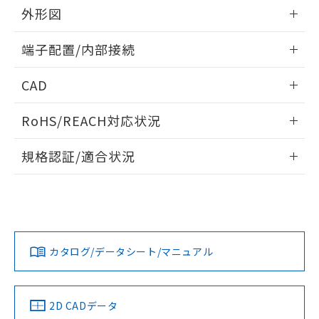
の共同利用に関して"
の「1.共同利
外形図
※本証明書は発行日時点で非含有を証明す
用者の範囲」に記載されている法人を
るもので、過去に遡って非含有を証明する
指します。
情報更新：2024/07/25
ものではありません。
端子配置/内部接続
また、RoHS指令のフタル酸エステル類４
外形図
物質の対応では、対応完了までの期間は出
情報更新：2024/07/25
CAD
荷製品に未対応品が混在することから備考
欄に対応日を記載しておりました。
端子配置/内部接続
ログイン/会員登録いただくと、CADデータをダウンロー
既に当社にて対応品への在庫切替を完了
RoHS/REACH対応状況
ドすることができます。
していることから、特段のことがない限
情報更新：2026/7/29
り、2022年1月12日より割愛しておりま
規格認証/適合状況
す。
ログイン/会員登録
EU RoHS
注意事項・凡例
G6C-1117P-US DC3についての規格認証/適合状況について
は、「カスタマーサポートセンタ お客様相談室」または貴社
担当オムロン営業員または販売店にお問い合わせください。
対応状況
対応予定月
※1
※2
ダウンロードデータをご利用いただく前に、以下を必ずお読
みください。
お問い合わせ
カタログ/データシート/マニュアル
対応済み
ソフトウェアの使用条件
取りつけ穴加工図
中国 RoHS
注意事項・凡例
2D CADデータ