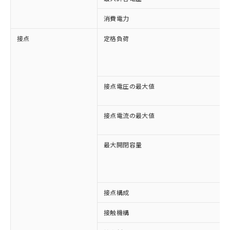
消費電力
接点
定格負荷
接点電圧の最大値
接点電流の最大値
最大開閉容量
接点構成
※1 対応状況
接触機構
対応済み：EU RoHS指令（10物質）の