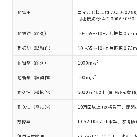
51物質の非含有証
※本証明書は発行
耐電圧
コイルと接点間: AC2000V 50/
また、RoHS指
同極接点間: AC1000V 50/60H
混在することから
既に当社にて対応
耐振動（耐久）
10～55～10Hz 片振幅 0.75
り割愛しておりま
耐振動（誤動作）
10～55～10Hz 片振幅 0.75
2
耐衝撃（耐久）
1000m/s
2
耐衝撃（誤動作）
100m/s
耐久性（機械的）
5000万回以上 (開閉ひん度18,
耐久性（電気的）
10万回以上 (定格負荷、開閉ひん
故障率
DC5V 10mA (P水準、参考値)
使用温度範囲
-25～70℃（ただし、氷結