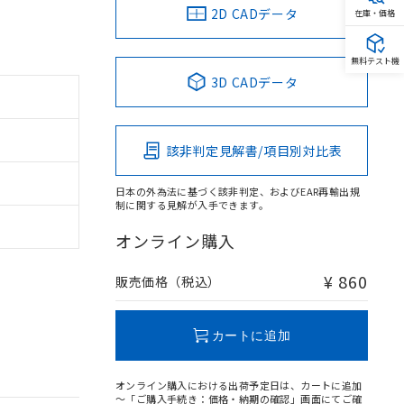
2D CADデータ
在庫・価格
無料テスト機
3D CADデータ
該非判定見解書/項目別対比表
日本の外為法に基づく該非判定、およびEAR再輸出規
制に関する見解が入手できます。
オンライン購入
¥ 860
販売価格（税込）
カートに追加
オンライン購入における出荷予定日は、カートに追加
～「ご購入手続き：価格・納期の確認」画面にてご確