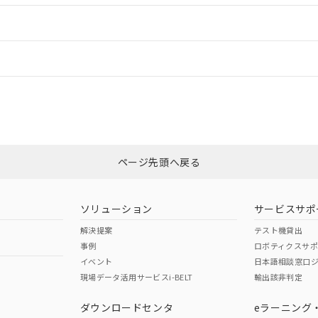
ードすることができます。
情報更新：
ログイン/会員登録
については、「カスタマーサポートセンタ お客様相談室」または貴社担当オ
みください。
非含有証明書
※3
ページ先頭へ戻る
ダウンロードはこちら
ソリューション
サービスサポ
解決提案
テスト機貸出
事例
ロボティクスサ
イベント
日本語相談窓口
現場データ活用サービスi-BELT
輸出該非判定
I)
PBBs
PBDEs
DBP
ダウンロードセンタ
eラーニング