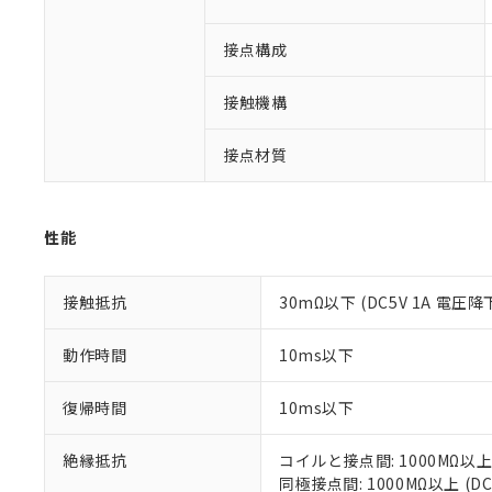
※1 中国RoHS
仕入先様の事情に
があります。
以下の条件をお読
接点構成
「○」：最大均質
「×」：最大均質
本サービスは
当社は、これ
*EU RoHS指令（10物
「－」：未確認で
鉛(Pb) 1000ppm以下、
接触機構
くものです。
う）を輸出ま
記
説明
六価クロム(Cr(Ⅵ)) 1
当社制御機器
などの必要な
フタル酸ビス(2-エチルヘ
号
*中国RoHS10物質の基準値 
ル（DBP） 1000ppm
在庫状況およ
当社は規制貨
接点材質
Pb(鉛) :1000ppm、 Hg
但し、RoHS指令で産
のであり、閲
ます。
Cr(Ⅵ)(六価クロム) : 
フタル酸エステル類の４
○
一定数以
DBP(フタル酸ジブチル) :
い。
当社は貴社製
DEHP(フタル酸ビス(2-エ
正式な納期状
置等に一切使
性能
当社販売員に
※2 対応予定月
△
一定数に
当社は、貴社
オムロン制御
また当社は、
※2 環境保護使
在庫状況およ
部品在庫の切り替
たしません。
－
在庫なし
接触抵抗
30mΩ以下 (DC5V 1A 電圧降
す。
「ｅ」：有害物質
機器販売
マイパーツ機
「10」：通常の
動作時間
10ms以下
ている必要が
味します。
空
受注生産
お客様が当ウ
※3 非含有証明
「－」：未確認で
白
が、当社の製
復帰時間
10ms以下
さい。
下記の非含有証明
※当社の共同
絶縁抵抗
コイルと接点間: 1000MΩ以上
いる法人を指
EU RoHS指令（
同極接点間: 1000MΩ以上 (