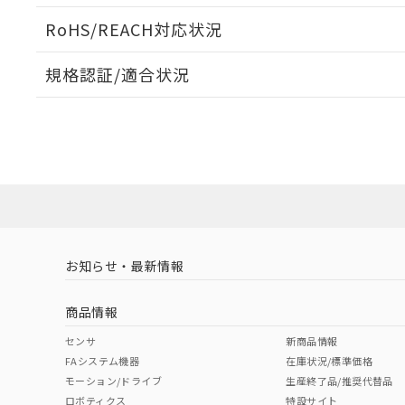
端子配置/内部接続
ログイン/会員登録いただくと、CADデータをダウンロ
RoHS/REACH対応状況
規格認証/適合状況
EU RoHS
注意事項・凡例
G6C-1117P-US DC24についての規格認証/適合状況
たは販売店にお問い合わせください。
ダウンロードデータをご利用いただく前に、以下を必ずお読
対応状況
対応予定月
※1
※2
ソフトウェアの使用条件
対応済み
取りつけ穴加工図
お知らせ・最新情報
中国 RoHS
注意事項・凡例
商品情報
中国 RoHS表
※1 ※2
センサ
新商品情報
FAシステム機器
在庫状況/標準価格
Pb
Hg
Cd
Cr(V
モーション/ドライブ
生産終了品/推奨代替品
ロボティクス
特設サイト