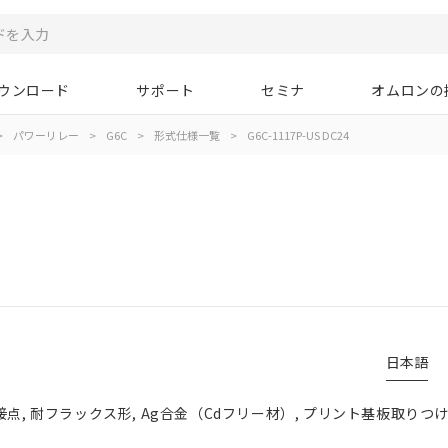
ウンロード
サポート
セミナ
オムロンの
>
パワーリレー
>
G6C
>
形式仕様一覧
>
G6C-1117P-US DC24
日本語
接点, 耐フラックス形, Ag合金（Cdフリー材）, プリント基板取りつ