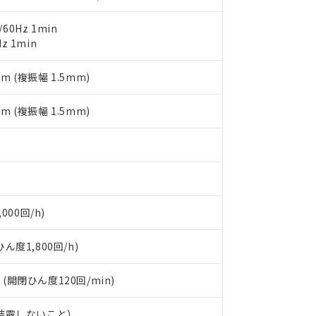
明書（当社基準）
日時点で非含有を証明するもので、過去に遡って非含有を証明するも
60Hz 1min
令のフタル酸エステル類４物質の対応では、対応完了までの期間は出
z 1min
備考欄に対応日を記載しておりました。
品への在庫切替を完了していることから、特段のことがない限り、20
mm (複振幅 1.5mm)
す。
mm (複振幅 1.5mm)
000回/h)
度1,800回/h)
 (開閉ひん度120回/min)
、結露しないこと）