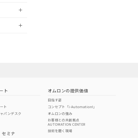
2026/7/29
ムロン営業員ま
お問い合わせ
ート
オムロンの提供価値
目指す姿
ポート
コンセプト「i-Automation!」
ジャパンデスク
オムロンの強み
お客様との共創拠点
AUTOMATION CENTER
DIBP
BBP
DEHP
環境保護
技術を磨く現場
・セミナ
使用期限