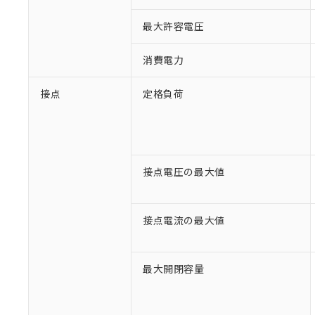
最大許容電圧
消費電力
接点
定格負荷
接点電圧の最大値
※1 対応状況
接点電流の最大値
対応済み：EU
対応予定：EU R
最大開閉容量
対応予定なし：EU
調査・確認中：EU
ご利用条件
非該当品：ライセ