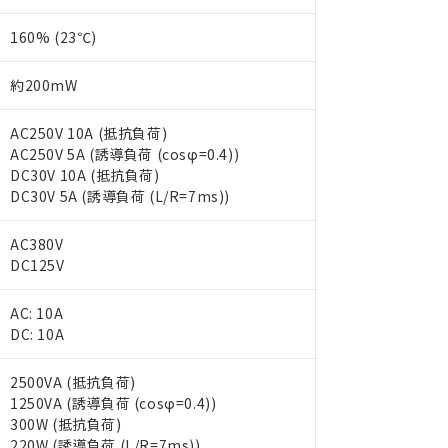
160% (23℃)
約200mW
AC250V 10A (抵抗負荷)
AC250V 5A (誘導負荷 (cosφ=0.4))
DC30V 10A (抵抗負荷)
DC30V 5A (誘導負荷 (L/R=7ms))
AC380V
DC125V
AC: 10A
DC: 10A
 RoHS指令（10物質）の非含有に対応した製品が提供可能な商品です
oHS指令（10物質）の非含有に対応した製品に切り替える予定のある
2500VA (抵抗負荷)
 RoHS指令（10物質）の非含有に非対応の商品で、対応品を出す予
1250VA (誘導負荷 (cosφ=0.4))
 RoHS指令（10物質）の非含有の対応状況を調査中または確認中の
300W (抵抗負荷)
ンス料など無形物で、有害物質有無と関係のない商品です。
220W (誘導負荷 (L/R=7ms))