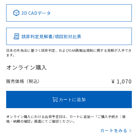
中国 RoHS表
※1 ※2
3D CADデータ
Pb
Hg
Cd
Cr(VI)
該非判定見解書/項目別対比表
O
O
O
O
日本の外為法に基づく該非判定、およびEAR再輸出規制に関する見解が入手でき
ます。
"対応済み"や非含有の記載がされた商品であっても、流通
在庫等で未対応品が混在する可能性があります。
オンライン購入
非含有品が必要な際は、弊社営業部門もしくは販売店へお
問い合わせください。
¥ 1,070
販売価格（税込）
この製品のRoHS/REACH対応状況ページへ
カートに追加
オンライン購入における出荷予定日は、カートに追加～「ご購入手続き：価
格・納期の確認」画面にてご確認ください。
カートをみる