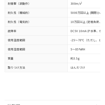
正式な納期状況および標準価格はお客
ル類) : 1000ppm、
2
耐衝撃（誤動作）
300m/s
ルベンジル（BBP） 1000ppm以下、フタル酸ジブチル
全に破砕するなど、違法に輸出されな
DBP(フタル酸ジブチル) : 1000ppm、 DIBP(フタル酸ジ
様のお取引先、またはお客様担当のオ
（DBP） 1000ppm以下、フタル酸ジイソブチル
イソブチル) : 1000ppm、 BBP(フタル酸ブチルベンジ
△
一定数には満たないが在庫あり
いよう必要な手段を講じます。
ムロン制御機器販売店・当社販売員に
(DIBP) 1000ppm以下
ル) : 1000ppm、
耐久性（機械的）
5000万回以上 (開閉ひん度1
当社は貴社製品を、核兵器、ミサイ
但し、RoHS指令で産業用監視および制御機器に対する
DEHP(フタル酸ビス(2-エチルヘキシル)) : 1000ppm
ご相談ください。
適用除外項目は除く。
ル、化学兵器、生物兵器またはその他
－
在庫なし(最新の在庫状況につ
オムロン制御機器販売店や当社販売拠
フタル酸エステル類の４物質については閾値を超える意
耐久性（電気的）
10万回以上 (定格負荷、開閉
武器並びにこれらの製造装置等に一切
いては、お客様のお取引先、ま
図的な使用がないことを確認しています。
点は「
販売ネットワーク
」をご確認
※2 環境保護使用期限
使用いたしません。
たはお客様担当のオムロン制御
ください。
故障率
DC5V 10mA (P水準、参考
当社は、貴社製品を第三者に販売する
機器販売店・当社販売員にご確
在庫状況および標準価格結果を当社の
※2 対応予定月
「ｅ」：有害物質（10物質）のすべてが基
場合は、上記1、2および3の内容を当
認ください)
事前の承諾なく第三者に漏洩または開
使用温度範囲
-25～70℃（ただし、氷
準値以下であることを示します。
該第三者に通知します。また当社は、
示しないようお願いします。
部品在庫の切り替え状況などにより、予定
「10」：通常の使用状況下において有害物
販売先および販売に係わる関係者が違
使用湿度範囲
5～85%RH
マイパーツ機能（部品リスト作成サー
空
受注生産機種、また在庫状況の
月が前後することがあります。
質が外部に漏えいし、環境に深刻な影響を
法に輸出するおそれがある場合は、取
ビス）をご利用いただくには、I-Web
白
情報を公開していない機種
及ぼさない年数を意味します。
り引きをいたしません。
質量
約3.5g
メンバーズにご登録されている必要が
「－」：未確認です。当社販売部門へお問
あります。
い合わせください。
取りつけ方法
はんだづけ
お客様が当ウェブサイト上で当社にご
※3 非含有証明書ダウンロード
登録された部品リストについて、当社
および当社の共同利用者が、当社の製
下記の非含有証明書をダウンロードするこ
品・サービスに関するお客様との取
とができます。
合意する
キャンセル
引・商談に必要な範囲で利用すること
をご了承ください。
EU RoHS指令（10物質）の非含有証明書
※当社の共同利用者とは、
"個人情報
51物質の非含有証明書（当社基準）
の共同利用に関して"
の「1.共同利