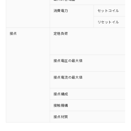
消費電力
セットコイル
リセットイル
接点
定格負荷
接点電圧の最大値
接点電流の最大値
接点構成
接触機構
※1 対応状況
接点材質
対応済み：EU RoHS指令（10物質）の