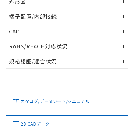
外形図
※本証明書は発行日時点で非含有を証明す
用者の範囲」に記載されている法人を
るもので、過去に遡って非含有を証明する
指します。
情報更新：2024/07/25
端子配置/内部接続
ものではありません。
また、RoHS指令のフタル酸エステル類４
外形図
情報更新：2024/07/25
物質の対応では、対応完了までの期間は出
CAD
荷製品に未対応品が混在することから備考
端子配置/内部接続
欄に対応日を記載しておりました。
ログイン/会員登録いただくと、CADデータをダウンロー
RoHS/REACH対応状況
既に当社にて対応品への在庫切替を完了
ドすることができます。
していることから、特段のことがない限
情報更新：2026/7/29
り、2022年1月12日より割愛しておりま
規格認証/適合状況
す。
ログイン/会員登録
EU RoHS
注意事項・凡例
G6BU-1114P-US DC24についての規格認証/適合状況につい
ては、「カスタマーサポートセンタ お客様相談室」または貴
社担当オムロン営業員または販売店にお問い合わせくださ
対応状況
対応予定月
※1
※2
い。
ダウンロードデータをご利用いただく前に、以下を必ずお読
みください。
カタログ/データシート/マニュアル
対応済み
ソフトウェアの使用条件
お問い合わせ
取りつけ穴加工図
中国 RoHS
注意事項・凡例
2D CADデータ