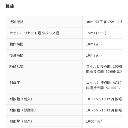
非含有に対応した製品が提供可能な商品で
性能
す。
対応予定：EU RoHS指令（10物質）の非含
ご利用条件
有に対応した製品に切り替える予定のある
接触抵抗
30mΩ以下 (DC5V 1A 電
商品です。
対応予定なし：EU RoHS指令（10物質）の
セット、リセット最小パルス幅
15ms (23℃)
以下の条件をお読みいただき、同意のうえ
非含有に非対応の商品で、対応品を出す予
ご利用ください。
定はありません。
動作時間
10ms以下
調査・確認中：EU RoHS指令（10物質）の
本サービスは、当社制御機器事業取扱
※1 中国RoHS○×表
非含有の対応状況を調査中または確認中の
復帰時間
10ms以下
商品の当社在庫状況および標準価格
商品です。
(税抜)を提供させていただくもので
「○」：最大均質材料含有率が中国RoHSの
非該当品：ライセンス料など無形物で、有
絶縁抵抗
コイルと接点間: 1000MΩ
す。
基準値以下であることを示します。
同極接点間: 1000MΩ以上
害物質有無と関係のない商品です。
当社制御機器事業取扱商品の中には、
「×」：最大均質材料含有率が中国RoHSの
仕入先様の事情により、非含有部品として
本サービスの対象外となる商品もある
耐電圧
コイルと接点間: AC3000V 5
基準値を超えていることを示します。
いたものが、含有品と判明した場合などや
当社は、これら貴社製品のうち、外国
ことをご了承ください。
同極接点間: AC1000V 50/6
「－」：未確認です。当社販売部門へお問
むを得ず変更することがあります。
為替および外国貿易法に定める商品
在庫状況および標準価格照会結果は、
い合わせください。
（以下｢規制貨物等」という）を輸出
記載している更新日時点での社内デー
耐振動（耐久）
10～55～10Hz 片振幅 0.
*EU RoHS指令（10物質）：
または国外への提供する場合は、日本
記
タに基づき作成されるものであり、閲
説明
鉛(Pb) 1000ppm以下、 水銀(Hg) 1000ppm以下、 カド
*中国RoHS10物質の基準値 (GB/T26572)：
国政府の輸出許可(または役務取引許
耐振動（誤動作）
10～55～10Hz 片振幅 0.
号
覧された時点での実際の在庫および標
ミウム(Cd) 100ppm以下、
Pb(鉛) :1000ppm、 Hg(水銀) : 1000ppm、 Cd(カドミウ
可)を取得するなどの必要な手続きを
六価クロム(Cr(Ⅵ)) 1000ppm以下、ポリ臭化ビフェニル
ム) : 100ppm、
準価格とは異なる場合があることをご
類(PBB) 1000ppm以下、ポリ臭化ジフェニルエーテル類
Cr(Ⅵ)(六価クロム) : 1000ppm、 PBBs(ポリ臭化ビフェ
2
とります。
耐衝撃（耐久）
1000m/s
了承ください。
(PBDE) 1000ppm以下、フタル酸ビス(2-エチルヘキシ
○
一定数以上の在庫あり
ニル類) : 1000ppm、 PBDEs(ポリ臭化ジフェニルエーテ
当社は規制貨物を破棄する場合は、完
ル) (DEHP)(別名：DOP) 1000ppm以下、フタル酸ブチ