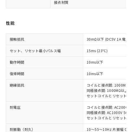
接点材質
対応済み：EU RoHS指令（10物質）の
非含有に対応した製品が提供可能な商品で
す。
性能
対応予定：EU RoHS指令（10物質）の非含
ご利用条件
有に対応した製品に切り替える予定のある
商品です。
接触抵抗
30mΩ以下 (DC5V 1A 電圧
対応予定なし：EU RoHS指令（10物質）の
以下の条件をお読みいただき、同意のうえ
セット、リセット最小パルス幅
非含有に非対応の商品で、対応品を出す予
15ms (23℃)
ご利用ください。
定はありません。
動作時間
10ms以下
調査・確認中：EU RoHS指令（10物質）の
本サービスは、当社制御機器事業取扱
※1 中国RoHS○×表
非含有の対応状況を調査中または確認中の
商品の当社在庫状況および標準価格
復帰時間
10ms以下
商品です。
(税抜)を提供させていただくもので
「○」：最大均質材料含有率が中国RoHSの
非該当品：ライセンス料など無形物で、有
す。
絶縁抵抗
コイルと接点間: 1000MΩ以
基準値以下であることを示します。
害物質有無と関係のない商品です。
同極接点間: 1000MΩ以上 
当社制御機器事業取扱商品の中には、
「×」：最大均質材料含有率が中国RoHSの
仕入先様の事情により、非含有部品として
セットコイルとリセットコイル
本サービスの対象外となる商品もある
基準値を超えていることを示します。
いたものが、含有品と判明した場合などや
当社は、これら貴社製品のうち、外国
ことをご了承ください。
「－」：未確認です。当社販売部門へお問
むを得ず変更することがあります。
耐電圧
コイルと接点間: AC2000V 50
為替および外国貿易法に定める商品
在庫状況および標準価格照会結果は、
い合わせください。
同極接点間: AC1000V 50/6
（以下｢規制貨物等」という）を輸出
記載している更新日時点での社内デー
セットコイルとリセットコイル間: 
*EU RoHS指令（10物質）：
または国外への提供する場合は、日本
記
タに基づき作成されるものであり、閲
説明
鉛(Pb) 1000ppm以下、 水銀(Hg) 1000ppm以下、 カド
*中国RoHS10物質の基準値 (GB/T26572)：
国政府の輸出許可(または役務取引許
号
覧された時点での実際の在庫および標
ミウム(Cd) 100ppm以下、
Pb(鉛) :1000ppm、 Hg(水銀) : 1000ppm、 Cd(カドミウ
耐振動（耐久）
10～55～10Hz 片振幅 0.7