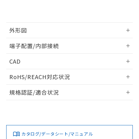
をご了承ください。
EU RoHS指令（10物質）の非含有証明書
※当社の共同利用者とは、
"個人情報
51物質の非含有証明書（当社基準）
の共同利用に関して"
の「1.共同利
※本証明書は発行日時点で非含有を証明す
用者の範囲」に記載されている法人を
るもので、過去に遡って非含有を証明する
指します。
外形図
ものではありません。
また、RoHS指令のフタル酸エステル類４
情報更新：2024/07/25
物質の対応では、対応完了までの期間は出
端子配置/内部接続
荷製品に未対応品が混在することから備考
外形図
欄に対応日を記載しておりました。
情報更新：2024/07/25
CAD
既に当社にて対応品への在庫切替を完了
していることから、特段のことがない限
端子配置/内部接続
ログイン/会員登録いただくと、CADデータをダウンロー
RoHS/REACH対応状況
り、2022年1月12日より割愛しておりま
ドすることができます。
す。
情報更新：2026/7/29
規格認証/適合状況
ログイン/会員登録
EU RoHS
注意事項・凡例
G6BK-1114P-US DC12についての規格認証/適合状況につい
ては、「カスタマーサポートセンタ お客様相談室」または貴
社担当オムロン営業員または販売店にお問い合わせくださ
対応状況
対応予定月
※1
※2
い。
ダウンロードデータをご利用いただく前に、以下を必ずお読
みください。
カタログ/データシート/マニュアル
対応済み
ソフトウェアの使用条件