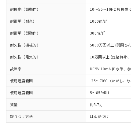
可)を取得するなどの必要な手続きを
六価クロム(Cr(Ⅵ)) 1000ppm以下、ポリ臭化ビフェニル
ム) : 100ppm、
準価格とは異なる場合があることをご
類(PBB) 1000ppm以下、ポリ臭化ジフェニルエーテル類
Cr(Ⅵ)(六価クロム) : 1000ppm、 PBBs(ポリ臭化ビフェ
とります。
了承ください。
耐振動（誤動作）
10～55～10Hz 片振幅 0.7
(PBDE) 1000ppm以下、フタル酸ビス(2-エチルヘキシ
○
一定数以上の在庫あり
ニル類) : 1000ppm、 PBDEs(ポリ臭化ジフェニルエーテ
当社は規制貨物を破棄する場合は、完
ル) (DEHP)(別名：DOP) 1000ppm以下、フタル酸ブチ
正式な納期状況および標準価格はお客
ル類) : 1000ppm、
ルベンジル（BBP） 1000ppm以下、フタル酸ジブチル
全に破砕するなど、違法に輸出されな
DBP(フタル酸ジブチル) : 1000ppm、 DIBP(フタル酸ジ
2
耐衝撃（耐久）
1000m/s
様のお取引先、またはお客様担当のオ
（DBP） 1000ppm以下、フタル酸ジイソブチル
イソブチル) : 1000ppm、 BBP(フタル酸ブチルベンジ
△
一定数には満たないが在庫あり
いよう必要な手段を講じます。
ムロン制御機器販売店・当社販売員に
(DIBP) 1000ppm以下
ル) : 1000ppm、
当社は貴社製品を、核兵器、ミサイ
但し、RoHS指令で産業用監視および制御機器に対する
2
耐衝撃（誤動作）
300m/s
DEHP(フタル酸ビス(2-エチルヘキシル)) : 1000ppm
ご相談ください。
適用除外項目は除く。
ル、化学兵器、生物兵器またはその他
－
在庫なし(最新の在庫状況につ
オムロン制御機器販売店や当社販売拠
フタル酸エステル類の４物質については閾値を超える意
耐久性（機械的）
5000万回以上 (開閉ひん度18
武器並びにこれらの製造装置等に一切
いては、お客様のお取引先、ま
図的な使用がないことを確認しています。
点は「
販売ネットワーク
」をご確認
※2 環境保護使用期限
使用いたしません。
たはお客様担当のオムロン制御
ください。
耐久性（電気的）
10万回以上 (定格負荷、開閉ひ
当社は、貴社製品を第三者に販売する
機器販売店・当社販売員にご確
在庫状況および標準価格結果を当社の
※2 対応予定月
「ｅ」：有害物質（10物質）のすべてが基
場合は、上記1、2および3の内容を当
認ください)
事前の承諾なく第三者に漏洩または開
故障率
DC5V 10mA (P水準、参考
準値以下であることを示します。
該第三者に通知します。また当社は、
示しないようお願いします。
部品在庫の切り替え状況などにより、予定
「10」：通常の使用状況下において有害物
販売先および販売に係わる関係者が違
マイパーツ機能（部品リスト作成サー
空
受注生産機種、また在庫状況の
使用温度範囲
-25～70℃（ただし、氷
月が前後することがあります。
質が外部に漏えいし、環境に深刻な影響を
法に輸出するおそれがある場合は、取
ビス）をご利用いただくには、I-Web
白
情報を公開していない機種
及ぼさない年数を意味します。
り引きをいたしません。
メンバーズにご登録されている必要が
使用湿度範囲
5～85%RH
「－」：未確認です。当社販売部門へお問
あります。
い合わせください。
質量
約3.7g
お客様が当ウェブサイト上で当社にご
※3 非含有証明書ダウンロード
登録された部品リストについて、当社
取りつけ方法
はんだづけ
および当社の共同利用者が、当社の製
下記の非含有証明書をダウンロードするこ
品・サービスに関するお客様との取
とができます。
合意する
キャンセル
引・商談に必要な範囲で利用すること