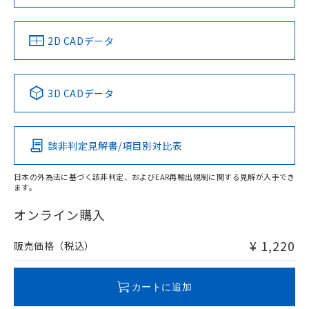
取りつけ穴加工図
お問い合わせ
中国 RoHS
注意事項・凡例
2D CADデータ
中国 RoHS表
※1 ※2
3D CADデータ
Pb
Hg
Cd
Cr(VI)
該非判定見解書/項目別対比表
O
O
O
O
日本の外為法に基づく該非判定、およびEAR再輸出規制に関する見解が入手でき
ます。
"対応済み"や非含有の記載がされた商品であっても、流通
在庫等で未対応品が混在する可能性があります。
オンライン購入
非含有品が必要な際は、弊社営業部門もしくは販売店へお
問い合わせください。
¥ 1,220
販売価格（税込）
この製品のRoHS/REACH対応状況ページへ
カートに追加