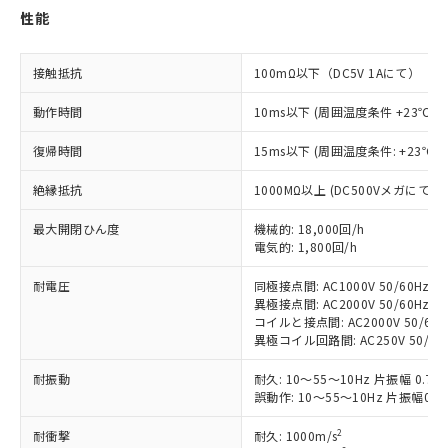
性能
対応済み：EU RoHS指令（10物質）の
非含有に対応した製品が提供可能な商品で
す。
接触抵抗
100mΩ以下（DC5V 1Aにて）
対応予定：EU RoHS指令（10物質）の非含
ご利用条件
有に対応した製品に切り替える予定のある
動作時間
10ms以下 (周囲温度条件 +23℃)
商品です。
対応予定なし：EU RoHS指令（10物質）の
復帰時間
15ms以下 (周囲温度条件: +23℃)
以下の条件をお読みいただき、同意のうえ
非含有に非対応の商品で、対応品を出す予
ご利用ください。
絶縁抵抗
定はありません。
1000MΩ以上 (DC500Vメガにて)
調査・確認中：EU RoHS指令（10物質）の
本サービスは、当社制御機器事業取扱
※1 中国RoHS○×表
最大開閉ひん度
機械的: 18,000回/h
非含有の対応状況を調査中または確認中の
商品の当社在庫状況および標準価格
電気的: 1,800回/h
商品です。
(税抜)を提供させていただくもので
「○」：最大均質材料含有率が中国RoHSの
非該当品：ライセンス料など無形物で、有
す。
耐電圧
同極接点間: AC1000V 50/60Hz 1m
基準値以下であることを示します。
害物質有無と関係のない商品です。
異極接点間: AC2000V 50/60Hz 1m
当社制御機器事業取扱商品の中には、
「×」：最大均質材料含有率が中国RoHSの
仕入先様の事情により、非含有部品として
コイルと接点間: AC2000V 50/60Hz
本サービスの対象外となる商品もある
基準値を超えていることを示します。
いたものが、含有品と判明した場合などや
異極コイル回路間: AC250V 50/60H
当社は、これら貴社製品のうち、外国
ことをご了承ください。
「－」：未確認です。当社販売部門へお問
むを得ず変更することがあります。
為替および外国貿易法に定める商品
在庫状況および標準価格照会結果は、
い合わせください。
耐振動
耐久: 10～55～10Hz 片振幅 0.
（以下｢規制貨物等」という）を輸出
記載している更新日時点での社内デー
誤動作: 10～55～10Hz 片振幅0.
*EU RoHS指令（10物質）：
または国外への提供する場合は、日本
記
タに基づき作成されるものであり、閲
説明
鉛(Pb) 1000ppm以下、 水銀(Hg) 1000ppm以下、 カド
*中国RoHS10物質の基準値 (GB/T26572)：
国政府の輸出許可(または役務取引許
号
覧された時点での実際の在庫および標
ミウム(Cd) 100ppm以下、
Pb(鉛) :1000ppm、 Hg(水銀) : 1000ppm、 Cd(カドミウ
2
耐衝撃
耐久: 1000m/s
可)を取得するなどの必要な手続きを
六価クロム(Cr(Ⅵ)) 1000ppm以下、ポリ臭化ビフェニル