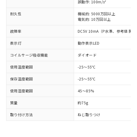
ム) : 100ppm、
準価格とは異なる場合があることをご
2
誤動作: 100m/s
類(PBB) 1000ppm以下、ポリ臭化ジフェニルエーテル類
Cr(Ⅵ)(六価クロム) : 1000ppm、 PBBs(ポリ臭化ビフェ
とります。
了承ください。
(PBDE) 1000ppm以下、フタル酸ビス(2-エチルヘキシ
○
一定数以上の在庫あり
ニル類) : 1000ppm、 PBDEs(ポリ臭化ジフェニルエーテ
当社は規制貨物を破棄する場合は、完
ル) (DEHP)(別名：DOP) 1000ppm以下、フタル酸ブチ
耐久性
機械的: 5000万回以上
正式な納期状況および標準価格はお客
ル類) : 1000ppm、
ルベンジル（BBP） 1000ppm以下、フタル酸ジブチル
全に破砕するなど、違法に輸出されな
DBP(フタル酸ジブチル) : 1000ppm、 DIBP(フタル酸ジ
電気的: 10万回以上
様のお取引先、またはお客様担当のオ
（DBP） 1000ppm以下、フタル酸ジイソブチル
イソブチル) : 1000ppm、 BBP(フタル酸ブチルベンジ
△
一定数には満たないが在庫あり
いよう必要な手段を講じます。
ムロン制御機器販売店・当社販売員に
(DIBP) 1000ppm以下
ル) : 1000ppm、
故障率
DC5V 10mA（P水準、参考値 開閉
当社は貴社製品を、核兵器、ミサイ
但し、RoHS指令で産業用監視および制御機器に対する
DEHP(フタル酸ビス(2-エチルヘキシル)) : 1000ppm
ご相談ください。
適用除外項目は除く。
ル、化学兵器、生物兵器またはその他
－
在庫なし(最新の在庫状況につ
オムロン制御機器販売店や当社販売拠
フタル酸エステル類の４物質については閾値を超える意
表示灯
動作表示LED
武器並びにこれらの製造装置等に一切
いては、お客様のお取引先、ま
図的な使用がないことを確認しています。
点は「
販売ネットワーク
」をご確認
※2 環境保護使用期限
使用いたしません。
たはお客様担当のオムロン制御
ください。
コイルサージ吸収機能
ダイオード
当社は、貴社製品を第三者に販売する
機器販売店・当社販売員にご確
在庫状況および標準価格結果を当社の
※2 対応予定月
「ｅ」：有害物質（10物質）のすべてが基
場合は、上記1、2および3の内容を当
認ください)
事前の承諾なく第三者に漏洩または開
使用温度範囲
-25～55℃
準値以下であることを示します。
該第三者に通知します。また当社は、
示しないようお願いします。
部品在庫の切り替え状況などにより、予定
「10」：通常の使用状況下において有害物
販売先および販売に係わる関係者が違
マイパーツ機能（部品リスト作成サー
保存温度範囲
-25～55℃
空
受注生産機種、また在庫状況の
月が前後することがあります。
質が外部に漏えいし、環境に深刻な影響を
法に輸出するおそれがある場合は、取
ビス）をご利用いただくには、I-Web
白
情報を公開していない機種
及ぼさない年数を意味します。
り引きをいたしません。
使用湿度範囲
45～85%
メンバーズにご登録されている必要が
「－」：未確認です。当社販売部門へお問
あります。
い合わせください。
質量
約75g
お客様が当ウェブサイト上で当社にご
※3 非含有証明書ダウンロード
登録された部品リストについて、当社
取り付け方法
ねじ取りつけ
および当社の共同利用者が、当社の製
下記の非含有証明書をダウンロードするこ
品・サービスに関するお客様との取
とができます。
合意する
キャンセル
引・商談に必要な範囲で利用すること
をご了承ください。