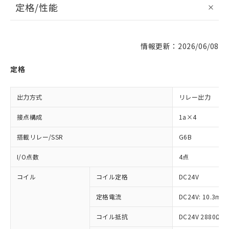
定格/性能
情報更新：2026/06/08
定格
出力方式
リレー出力
接点構成
1a×4
搭載リレー/SSR
G6B
I/O点数
4点
コイル
コイル定格
DC24V
定格電流
DC24V: 10.3mA
コイル抵抗
DC24V 2880Ω