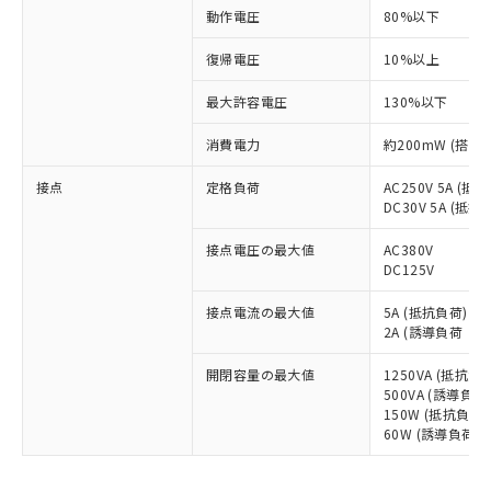
動作電圧
80%以下
復帰電圧
10%以上
最大許容電圧
130%以下
消費電力
約200mW (搭載
接点
定格負荷
AC250V 5A (抵
DC30V 5A (抵抗
接点電圧の最大値
AC380V
DC125V
接点電流の最大値
5A (抵抗負荷)
2A (誘導負荷（co
開閉容量の最大値
1250VA (抵抗負
500VA (誘導負荷（
150W (抵抗負荷)
60W (誘導負荷（L
※1 対応状況