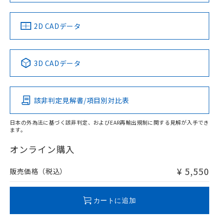
LR型式承認
DNV型式承認
BV型式承認
KR型式承
（イギリス
（ノルウェー
（フランス
（韓国
船舶規格）
船舶規格）
船舶規格）
船舶規格
中国 RoHS
注意事項・凡例
2D CADデータ
No
No
No
No
中国 RoHS表
※1 ※2
3D CADデータ
この製品の規格認証/適合状況ページへ
Pb
Hg
Cd
Cr(VI)
その他の認証はこちらのページからご検索ください
該非判定見解書/項目別対比表
X
O
O
O
日本の外為法に基づく該非判定、およびEAR再輸出規制に関する見解が入手でき
ます。
"対応済み"や非含有の記載がされた商品であっても、流通
在庫等で未対応品が混在する可能性があります。
オンライン購入
非含有品が必要な際は、弊社営業部門もしくは販売店へお
問い合わせください。
¥ 5,550
販売価格（税込）
この製品のRoHS/REACH対応状況ページへ
カートに追加