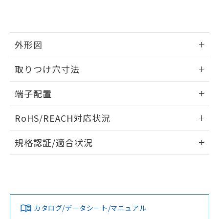
EU RoHS指令（10物質）の非含有証明書
※当社の共同利用者とは、
"個人情報
51物質の非含有証明書（当社基準）
の共同利用に関して"
の「1.共同利
※本証明書は発行日時点で非含有を証明す
用者の範囲」に記載されている法人を
るもので、過去に遡って非含有を証明する
指します。
外形図
ものではありません。
また、RoHS指令のフタル酸エステル類４
情報更新：2026/06/08
物質の対応では、対応完了までの期間は出
取りつけ穴寸法
荷製品に未対応品が混在することから備考
外形図
情報更新：2026/06/08
欄に対応日を記載しておりました。
端子配置
既に当社にて対応品への在庫切替を完了
していることから、特段のことがない限
取りつけ穴寸法
情報更新：2026/06/08
RoHS/REACH対応状況
り、2022年1月12日より割愛しておりま
す。
端子配置
情報更新：2026/7/29
規格認証/適合状況
EU RoHS
注意事項・凡例
UL認証
CSA認証
CEマーキング
Yes
Yes
No
対応状況
対応予定月
※1
※2
カタログ/データシート/マニュアル
対応済み