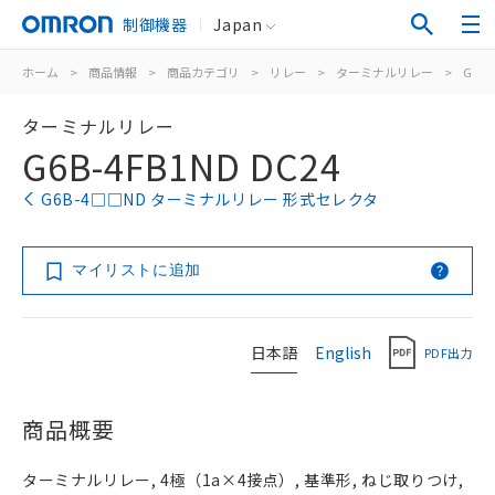
制御機器
Japan
ホーム
>
商品情報
>
商品カテゴリ
>
リレー
>
ターミナルリレー
>
G6B
ターミナルリレー
G6B-4FB1ND DC24
G6B-4□□ND ターミナルリレー 形式セレクタ
マイリストに追加
日本語
English
PDF出力
商品概要
ターミナルリレー, 4極（1a×4接点）, 基準形, ねじ取りつけ,