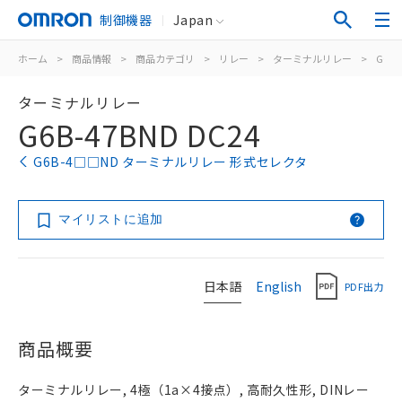
制御機器
Japan
ホーム
>
商品情報
>
商品カテゴリ
>
リレー
>
ターミナルリレー
>
G6B
ターミナルリレー
G6B-47BND DC24
G6B-4□□ND ターミナルリレー 形式セレクタ
マイリストに追加
日本語
English
PDF出力
商品概要
ターミナルリレー, 4極（1a×4接点）, 高耐久性形, DINレー