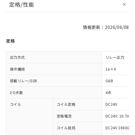
定格/性能
情報更新：2026/06/08
定格
出力方式
リレー出力
接点構成
1a×4
搭載リレー/SSR
G6B
I/O点数
4点
コイル
コイル定格
DC24V
定格電流
DC24V: 10.7mA
コイル抵抗
DC24V 2880Ω