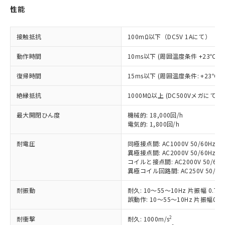
※1 対応状況
性能
対応済み：EU RoHS指令（10物質）の
非含有に対応した製品が提供可能な商品で
接触抵抗
100mΩ以下（DC5V 1Aにて）
す。
対応予定：EU RoHS指令（10物質）の非含
動作時間
10ms以下 (周囲温度条件 +23℃)
ご利用条件
有に対応した製品に切り替える予定のある
復帰時間
15ms以下 (周囲温度条件: +23℃)
商品です。
対応予定なし：EU RoHS指令（10物質）の
以下の条件をお読みいただき、同意のうえ
絶縁抵抗
1000MΩ以上 (DC500Vメガにて)
非含有に非対応の商品で、対応品を出す予
ご利用ください。
定はありません。
最大開閉ひん度
機械的: 18,000回/h
調査・確認中：EU RoHS指令（10物質）の
本サービスは、当社制御機器事業取扱
電気的: 1,800回/h
※1 中国RoHS○×表
非含有の対応状況を調査中または確認中の
商品の当社在庫状況および標準価格
商品です。
耐電圧
同極接点間: AC1000V 50/60Hz 1m
(税抜)を提供させていただくもので
「○」：最大均質材料含有率が中国RoHSの
非該当品：ライセンス料など無形物で、有
異極接点間: AC2000V 50/60Hz 1m
す。
基準値以下であることを示します。
害物質有無と関係のない商品です。
コイルと接点間: AC2000V 50/60Hz
当社制御機器事業取扱商品の中には、
「×」：最大均質材料含有率が中国RoHSの
異極コイル回路間: AC250V 50/60H
仕入先様の事情により、非含有部品として
本サービスの対象外となる商品もある
基準値を超えていることを示します。
いたものが、含有品と判明した場合などや
当社は、これら貴社製品のうち、外国
ことをご了承ください。
耐振動
耐久: 10～55～10Hz 片振幅 0.
「－」：未確認です。当社販売部門へお問
むを得ず変更することがあります。
為替および外国貿易法に定める商品
在庫状況および標準価格照会結果は、
誤動作: 10～55～10Hz 片振幅0.
い合わせください。
（以下｢規制貨物等」という）を輸出
記載している更新日時点での社内デー
*EU RoHS指令（10物質）：
または国外への提供する場合は、日本
記
タに基づき作成されるものであり、閲
説明
2
耐衝撃
耐久: 1000m/s
鉛(Pb) 1000ppm以下、 水銀(Hg) 1000ppm以下、 カド
*中国RoHS10物質の基準値 (GB/T26572)：