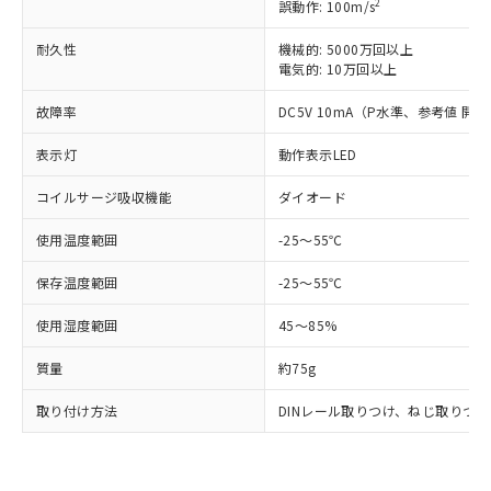
国政府の輸出許可(または役務取引許
2
誤動作: 100m/s
号
覧された時点での実際の在庫および標
ミウム(Cd) 100ppm以下、
Pb(鉛) :1000ppm、 Hg(水銀) : 1000ppm、 Cd(カドミウ
可)を取得するなどの必要な手続きを
六価クロム(Cr(Ⅵ)) 1000ppm以下、ポリ臭化ビフェニル
ム) : 100ppm、
準価格とは異なる場合があることをご
類(PBB) 1000ppm以下、ポリ臭化ジフェニルエーテル類
Cr(Ⅵ)(六価クロム) : 1000ppm、 PBBs(ポリ臭化ビフェ
とります。
耐久性
機械的: 5000万回以上
了承ください。
(PBDE) 1000ppm以下、フタル酸ビス(2-エチルヘキシ
○
一定数以上の在庫あり
ニル類) : 1000ppm、 PBDEs(ポリ臭化ジフェニルエーテ
電気的: 10万回以上
当社は規制貨物を破棄する場合は、完
ル) (DEHP)(別名：DOP) 1000ppm以下、フタル酸ブチ
正式な納期状況および標準価格はお客
ル類) : 1000ppm、
ルベンジル（BBP） 1000ppm以下、フタル酸ジブチル
全に破砕するなど、違法に輸出されな
DBP(フタル酸ジブチル) : 1000ppm、 DIBP(フタル酸ジ
様のお取引先、またはお客様担当のオ
（DBP） 1000ppm以下、フタル酸ジイソブチル
故障率
イソブチル) : 1000ppm、 BBP(フタル酸ブチルベンジ
DC5V 10mA（P水準、参考値 開閉
△
一定数には満たないが在庫あり
いよう必要な手段を講じます。
ムロン制御機器販売店・当社販売員に
(DIBP) 1000ppm以下
ル) : 1000ppm、
当社は貴社製品を、核兵器、ミサイ
但し、RoHS指令で産業用監視および制御機器に対する
DEHP(フタル酸ビス(2-エチルヘキシル)) : 1000ppm
ご相談ください。
表示灯
動作表示LED
適用除外項目は除く。
ル、化学兵器、生物兵器またはその他
－
在庫なし(最新の在庫状況につ
オムロン制御機器販売店や当社販売拠
フタル酸エステル類の４物質については閾値を超える意
武器並びにこれらの製造装置等に一切
いては、お客様のお取引先、ま
図的な使用がないことを確認しています。
点は「
販売ネットワーク
」をご確認
コイルサージ吸収機能
ダイオード
※2 環境保護使用期限
使用いたしません。
たはお客様担当のオムロン制御
ください。
当社は、貴社製品を第三者に販売する
機器販売店・当社販売員にご確
在庫状況および標準価格結果を当社の
使用温度範囲
-25～55℃
※2 対応予定月
「ｅ」：有害物質（10物質）のすべてが基
場合は、上記1、2および3の内容を当
認ください)
事前の承諾なく第三者に漏洩または開
準値以下であることを示します。
該第三者に通知します。また当社は、
保存温度範囲
-25～55℃
示しないようお願いします。
部品在庫の切り替え状況などにより、予定
「10」：通常の使用状況下において有害物
販売先および販売に係わる関係者が違
マイパーツ機能（部品リスト作成サー
空
受注生産機種、また在庫状況の
月が前後することがあります。
質が外部に漏えいし、環境に深刻な影響を
法に輸出するおそれがある場合は、取
使用湿度範囲
45～85%
ビス）をご利用いただくには、I-Web
白
情報を公開していない機種
及ぼさない年数を意味します。
り引きをいたしません。
メンバーズにご登録されている必要が
「－」：未確認です。当社販売部門へお問
質量
約75g
あります。
い合わせください。
お客様が当ウェブサイト上で当社にご
取り付け方法
DINレール取りつけ、ねじ取りつ
※3 非含有証明書ダウンロード
登録された部品リストについて、当社
および当社の共同利用者が、当社の製
下記の非含有証明書をダウンロードするこ
品・サービスに関するお客様との取
とができます。
合意する
キャンセル