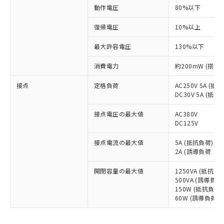
動作電圧
80%以下
復帰電圧
10%以上
最大許容電圧
130%以下
消費電力
約200mW (搭載
接点
定格負荷
AC250V 5A (抵
DC30V 5A (抵抗
接点電圧の最大値
AC380V
DC125V
接点電流の最大値
5A (抵抗負荷)
2A (誘導負荷（co
開閉容量の最大値
1250VA (抵抗負
500VA (誘導負荷（
150W (抵抗負荷)
60W (誘導負荷（L