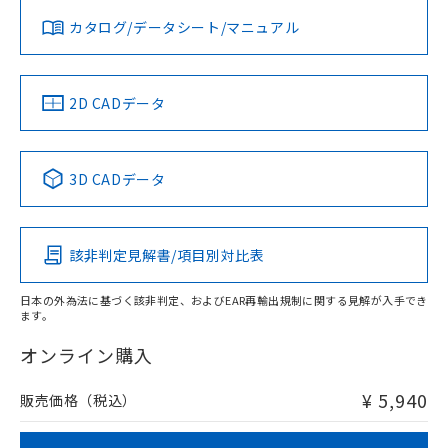
みください。
カタログ/データシート/マニュアル
対応済み
ソフトウェアの使用条件
LR型式承認
DNV型式承認
BV型式承認
KR型式承
（イギリス
（ノルウェー
（フランス
（韓国
船舶規格）
船舶規格）
船舶規格）
船舶規格
中国 RoHS
注意事項・凡例
2D CADデータ
No
No
No
No
中国 RoHS表
※1 ※2
3D CADデータ
この製品の規格認証/適合状況ページへ
Pb
Hg
Cd
Cr(VI)
その他の認証はこちらのページからご検索ください
該非判定見解書/項目別対比表
X
O
O
O
日本の外為法に基づく該非判定、およびEAR再輸出規制に関する見解が入手でき
ます。
"対応済み"や非含有の記載がされた商品であっても、流通
在庫等で未対応品が混在する可能性があります。
オンライン購入
非含有品が必要な際は、弊社営業部門もしくは販売店へお
問い合わせください。
¥ 5,940
販売価格（税込）
この製品のRoHS/REACH対応状況ページへ