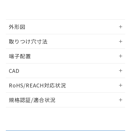
引・商談に必要な範囲で利用すること
をご了承ください。
EU RoHS指令（10物質）の非含有証明書
※当社の共同利用者とは、
"個人情報
51物質の非含有証明書（当社基準）
の共同利用に関して"
の「1.共同利
※本証明書は発行日時点で非含有を証明す
用者の範囲」に記載されている法人を
外形図
るもので、過去に遡って非含有を証明する
指します。
ものではありません。
情報更新：2026/06/08
取りつけ穴寸法
また、RoHS指令のフタル酸エステル類４
物質の対応では、対応完了までの期間は出
外形図
情報更新：2026/06/08
荷製品に未対応品が混在することから備考
端子配置
欄に対応日を記載しておりました。
取りつけ穴寸法
既に当社にて対応品への在庫切替を完了
情報更新：2026/06/08
CAD
していることから、特段のことがない限
り、2022年1月12日より割愛しておりま
端子配置
ログイン/会員登録いただくと、CADデータをダウンロー
RoHS/REACH対応状況
す。
ドすることができます。
情報更新：2026/7/29
規格認証/適合状況
ログイン/会員登録
EU RoHS
注意事項・凡例
UL認証
CSA認証
CEマーキング
Yes
Yes
Yes
対応状況
対応予定月
※1
※2
ダウンロードデータをご利用いただく前に、以下を必ずお読