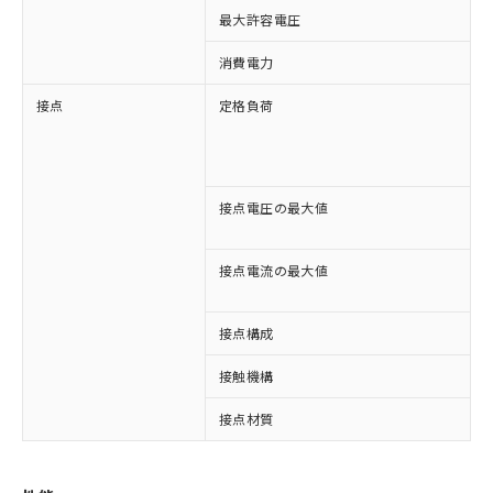
最大許容電圧
1
消費電力
接点
定格負荷
A
A
D
D
接点電圧の最大値
A
D
接点電流の最大値
A
D
接点構成
2
接触機構
※1 対応状況
接点材質
対応済み：EU RoHS指令（10物質）の
非含有に対応した製品が提供可能な商品で