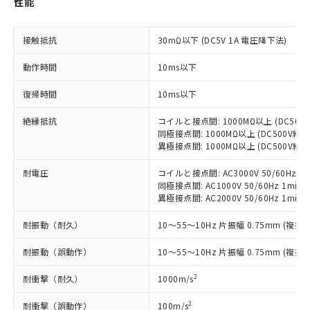
性能
す。
対応予定：EU RoHS指令（10物質）の非含
ご利用条件
有に対応した製品に切り替える予定のある
接触抵抗
30mΩ以下 (DC5V 1A 電圧降下法)
商品です。
対応予定なし：EU RoHS指令（10物質）の
動作時間
10ms以下
以下の条件をお読みいただき、同意のうえ
非含有に非対応の商品で、対応品を出す予
ご利用ください。
復帰時間
定はありません。
10ms以下
調査・確認中：EU RoHS指令（10物質）の
本サービスは、当社制御機器事業取扱
※1 中国RoHS○×表
絶縁抵抗
コイルと接点間: 1000MΩ以上 (DC50
非含有の対応状況を調査中または確認中の
商品の当社在庫状況および標準価格
同極接点間: 1000MΩ以上 (DC500V
商品です。
(税抜)を提供させていただくもので
異極接点間: 1000MΩ以上 (DC500V
「○」：最大均質材料含有率が中国RoHSの
非該当品：ライセンス料など無形物で、有
す。
基準値以下であることを示します。
害物質有無と関係のない商品です。
耐電圧
コイルと接点間: AC3000V 50/60Hz 1m
当社制御機器事業取扱商品の中には、
「×」：最大均質材料含有率が中国RoHSの
仕入先様の事情により、非含有部品として
同極接点間: AC1000V 50/60Hz 1min
本サービスの対象外となる商品もある
基準値を超えていることを示します。
いたものが、含有品と判明した場合などや
異極接点間: AC2000V 50/60Hz 1min
当社は、これら貴社製品のうち、外国
ことをご了承ください。
「－」：未確認です。当社販売部門へお問
むを得ず変更することがあります。
為替および外国貿易法に定める商品
在庫状況および標準価格照会結果は、
い合わせください。
耐振動（耐久）
10～55～10Hz 片振幅 0.75mm (複振幅
（以下｢規制貨物等」という）を輸出
記載している更新日時点での社内デー
*EU RoHS指令（10物質）：
または国外への提供する場合は、日本
記
タに基づき作成されるものであり、閲
説明
鉛(Pb) 1000ppm以下、 水銀(Hg) 1000ppm以下、 カド
耐振動（誤動作）
10～55～10Hz 片振幅 0.75mm (複振幅
*中国RoHS10物質の基準値 (GB/T26572)：
国政府の輸出許可(または役務取引許
号
覧された時点での実際の在庫および標
ミウム(Cd) 100ppm以下、
Pb(鉛) :1000ppm、 Hg(水銀) : 1000ppm、 Cd(カドミウ
可)を取得するなどの必要な手続きを
六価クロム(Cr(Ⅵ)) 1000ppm以下、ポリ臭化ビフェニル
ム) : 100ppm、
準価格とは異なる場合があることをご
2
耐衝撃（耐久）
1000m/s
類(PBB) 1000ppm以下、ポリ臭化ジフェニルエーテル類
Cr(Ⅵ)(六価クロム) : 1000ppm、 PBBs(ポリ臭化ビフェ
とります。
了承ください。
(PBDE) 1000ppm以下、フタル酸ビス(2-エチルヘキシ
○
一定数以上の在庫あり
ニル類) : 1000ppm、 PBDEs(ポリ臭化ジフェニルエーテ
当社は規制貨物を破棄する場合は、完
ル) (DEHP)(別名：DOP) 1000ppm以下、フタル酸ブチ
正式な納期状況および標準価格はお客
ル類) : 1000ppm、
2
耐衝撃（誤動作）
100m/s