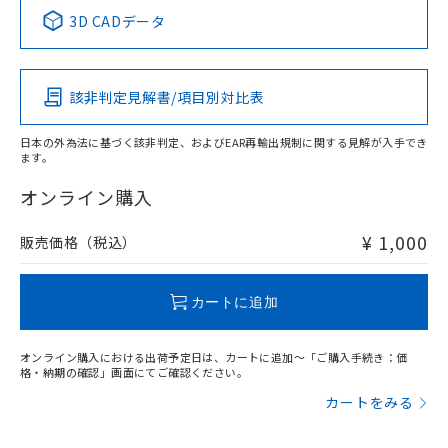
中国 RoHS表
※1 ※2
3D CADデータ
Pb
Hg
Cd
Cr(VI)
該非判定見解書/項目別対比表
O
O
O
O
日本の外為法に基づく該非判定、およびEAR再輸出規制に関する見解が入手でき
ます。
"対応済み"や非含有の記載がされた商品であっても、流通
在庫等で未対応品が混在する可能性があります。
オンライン購入
非含有品が必要な際は、弊社営業部門もしくは販売店へお
問い合わせください。
¥ 1,000
販売価格（税込）
この製品のRoHS/REACH対応状況ページへ
カートに追加
オンライン購入における出荷予定日は、カートに追加～「ご購入手続き：価
格・納期の確認」画面にてご確認ください。
カートをみる