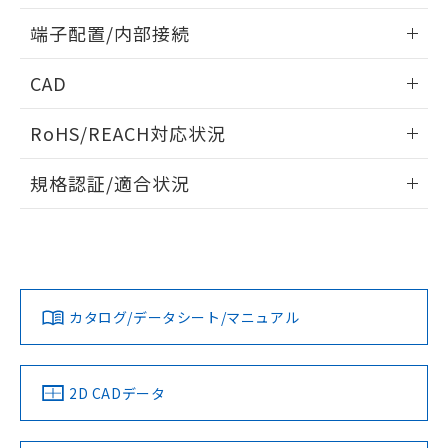
用者の範囲」に記載されている法人を
情報更新：2024/07/25
るもので、過去に遡って非含有を証明する
指します。
端子配置/内部接続
ものではありません。
また、RoHS指令のフタル酸エステル類４
外形図
情報更新：2024/07/25
CAD
物質の対応では、対応完了までの期間は出
荷製品に未対応品が混在することから備考
端子配置/内部接続
ログイン/会員登録いただくと、CADデータをダウンロー
欄に対応日を記載しておりました。
RoHS/REACH対応状況
ドすることができます。
既に当社にて対応品への在庫切替を完了
していることから、特段のことがない限
情報更新：2026/7/29
規格認証/適合状況
り、2022年1月12日より割愛しておりま
す。
ログイン/会員登録
EU RoHS
注意事項・凡例
G6B-2214P-US DC24についての規格認証/適合状況について
は、「カスタマーサポートセンタ お客様相談室」または貴社
担当オムロン営業員または販売店にお問い合わせください。
対応状況
対応予定月
※1
※2
ダウンロードデータをご利用いただく前に、以下を必ずお読
みください。
お問い合わせ
カタログ/データシート/マニュアル
対応済み
ソフトウェアの使用条件
中国 RoHS
注意事項・凡例
2D CADデータ
取りつけ穴加工図