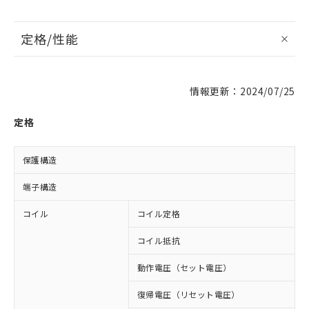
定格/性能
情報更新：2024/07/25
定格
保護構造
端子構造
コイル
コイル定格
D
コイル抵抗
1
動作電圧（セット電圧）
復帰電圧（リセット電圧）