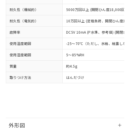
ルベンジル（BBP） 1000ppm以下、フタル酸ジブチル
全に破砕するなど、違法に輸出されな
DBP(フタル酸ジブチル) : 1000ppm、 DIBP(フタル酸ジ
様のお取引先、またはお客様担当のオ
（DBP） 1000ppm以下、フタル酸ジイソブチル
イソブチル) : 1000ppm、 BBP(フタル酸ブチルベンジ
△
一定数には満たないが在庫あり
いよう必要な手段を講じます。
耐久性（機械的）
5000万回以上 (開閉ひん度18,000回/h)
ムロン制御機器販売店・当社販売員に
(DIBP) 1000ppm以下
ル) : 1000ppm、
当社は貴社製品を、核兵器、ミサイ
但し、RoHS指令で産業用監視および制御機器に対する
DEHP(フタル酸ビス(2-エチルヘキシル)) : 1000ppm
ご相談ください。
適用除外項目は除く。
ル、化学兵器、生物兵器またはその他
耐久性（電気的）
10万回以上 (定格負荷、開閉ひん度1,80
－
在庫なし(最新の在庫状況につ
オムロン制御機器販売店や当社販売拠
フタル酸エステル類の４物質については閾値を超える意
武器並びにこれらの製造装置等に一切
いては、お客様のお取引先、ま
図的な使用がないことを確認しています。
点は「
販売ネットワーク
」をご確認
※2 環境保護使用期限
故障率
DC5V 10mA (P水準、参考値) (開閉ひん
使用いたしません。
たはお客様担当のオムロン制御
ください。
当社は、貴社製品を第三者に販売する
機器販売店・当社販売員にご確
在庫状況および標準価格結果を当社の
使用温度範囲
※2 対応予定月
-25～70℃（ただし、氷結、結露しな
「ｅ」：有害物質（10物質）のすべてが基
場合は、上記1、2および3の内容を当
認ください)
事前の承諾なく第三者に漏洩または開
準値以下であることを示します。
該第三者に通知します。また当社は、
示しないようお願いします。
使用湿度範囲
5～85%RH
部品在庫の切り替え状況などにより、予定
「10」：通常の使用状況下において有害物
販売先および販売に係わる関係者が違
マイパーツ機能（部品リスト作成サー
空
受注生産機種、また在庫状況の
月が前後することがあります。
質が外部に漏えいし、環境に深刻な影響を
法に輸出するおそれがある場合は、取
ビス）をご利用いただくには、I-Web
白
情報を公開していない機種
質量
約4.5g
及ぼさない年数を意味します。
り引きをいたしません。
メンバーズにご登録されている必要が
「－」：未確認です。当社販売部門へお問
あります。
取りつけ方法
はんだづけ
い合わせください。
お客様が当ウェブサイト上で当社にご
※3 非含有証明書ダウンロード
登録された部品リストについて、当社
および当社の共同利用者が、当社の製
下記の非含有証明書をダウンロードするこ
品・サービスに関するお客様との取
とができます。
合意する
キャンセル
引・商談に必要な範囲で利用すること
をご了承ください。
EU RoHS指令（10物質）の非含有証明書
※当社の共同利用者とは、
"個人情報
51物質の非含有証明書（当社基準）
外形図
の共同利用に関して"
の「1.共同利
※本証明書は発行日時点で非含有を証明す