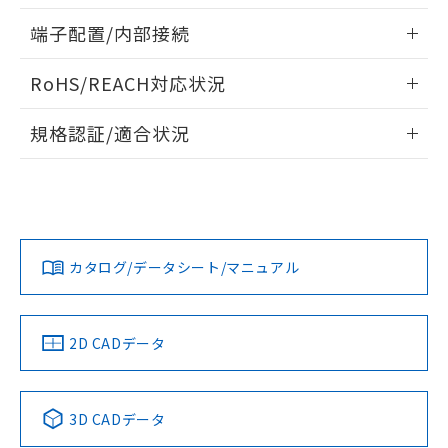
指します。
ものではありません。
情報更新：2024/07/25
端子配置/内部接続
また、RoHS指令のフタル酸エステル類４
物質の対応では、対応完了までの期間は出
外形図
情報更新：2024/07/25
荷製品に未対応品が混在することから備考
RoHS/REACH対応状況
欄に対応日を記載しておりました。
端子配置/内部接続
情報更新：2026/7/29
既に当社にて対応品への在庫切替を完了
規格認証/適合状況
していることから、特段のことがない限
EU RoHS
り、2022年1月12日より割愛しておりま
注意事項・凡例
G6B-2114P-US-U DC5についての規格認証/適合状況につい
す。
ては、「カスタマーサポートセンタ お客様相談室」または貴
社担当オムロン営業員または販売店にお問い合わせくださ
対応状況
対応予定月
※1
※2
い。
カタログ/データシート/マニュアル
対応済み
お問い合わせ
中国 RoHS
注意事項・凡例
2D CADデータ
取りつけ穴加工図
中国 RoHS表
※1 ※2
3D CADデータ
Pb
Hg
Cd
Cr(VI)