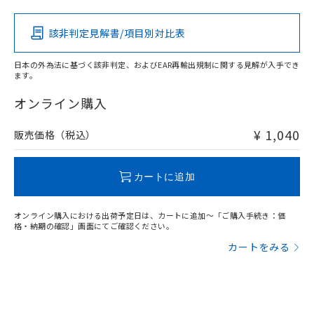
該非判定見解書/項目別対比表
O
O
O
O
日本の外為法に基づく該非判定、およびEAR再輸出規制に関する見解が入手でき
ます。
"対応済み"や非含有の記載がされた商品であっても、流通
在庫等で未対応品が混在する可能性があります。
オンライン購入
非含有品が必要な際は、弊社営業部門もしくは販売店へお
問い合わせください。
¥ 1,040
販売価格（税込）
この製品のRoHS/REACH対応状況ページへ
カートに追加
オンライン購入における出荷予定日は、カートに追加～「ご購入手続き：価
格・納期の確認」画面にてご確認ください。
カートをみる