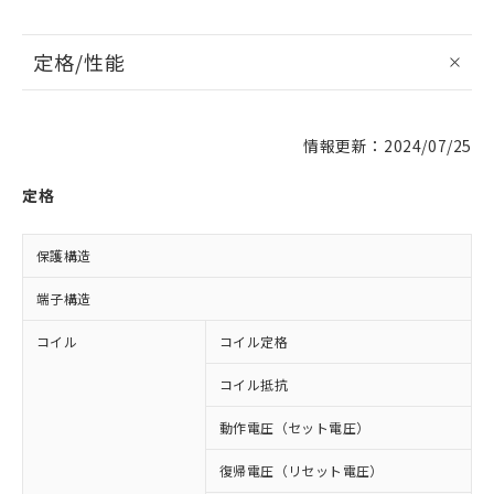
定格/性能
情報更新：2024/07/25
定格
保護構造
端子構造
コイル
コイル定格
D
コイル抵抗
8
動作電圧（セット電圧）
復帰電圧（リセット電圧）