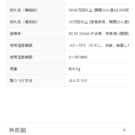
△
一定数には満たないが在庫あり
いよう必要な手段を講じます。
ムロン制御機器販売店・当社販売員に
(DIBP) 1000ppm以下
ル) : 1000ppm、
当社は貴社製品を、核兵器、ミサイ
但し、RoHS指令で産業用監視および制御機器に対する
DEHP(フタル酸ビス(2-エチルヘキシル)) : 1000ppm
ご相談ください。
耐久性（機械的）
5000万回以上 (開閉ひん度18,000回/h)
適用除外項目は除く。
ル、化学兵器、生物兵器またはその他
－
在庫なし(最新の在庫状況につ
オムロン制御機器販売店や当社販売拠
フタル酸エステル類の４物質については閾値を超える意
武器並びにこれらの製造装置等に一切
いては、お客様のお取引先、ま
図的な使用がないことを確認しています。
耐久性（電気的）
点は「
販売ネットワーク
10万回以上 (定格負荷、開閉ひん度1,80
」をご確認
※2 環境保護使用期限
使用いたしません。
たはお客様担当のオムロン制御
ください。
当社は、貴社製品を第三者に販売する
故障率
機器販売店・当社販売員にご確
DC5V 10mA (P水準、参考値) (開閉ひん
在庫状況および標準価格結果を当社の
※2 対応予定月
「ｅ」：有害物質（10物質）のすべてが基
場合は、上記1、2および3の内容を当
認ください)
事前の承諾なく第三者に漏洩または開
準値以下であることを示します。
使用温度範囲
該第三者に通知します。また当社は、
-25～70℃（ただし、氷結、結露しな
示しないようお願いします。
部品在庫の切り替え状況などにより、予定
「10」：通常の使用状況下において有害物
販売先および販売に係わる関係者が違
マイパーツ機能（部品リスト作成サー
空
受注生産機種、また在庫状況の
使用湿度範囲
月が前後することがあります。
質が外部に漏えいし、環境に深刻な影響を
5～85%RH
法に輸出するおそれがある場合は、取
ビス）をご利用いただくには、I-Web
白
情報を公開していない機種
及ぼさない年数を意味します。
り引きをいたしません。
メンバーズにご登録されている必要が
質量
約4.5g
「－」：未確認です。当社販売部門へお問
あります。
い合わせください。
お客様が当ウェブサイト上で当社にご
取りつけ方法
はんだづけ
※3 非含有証明書ダウンロード
登録された部品リストについて、当社
および当社の共同利用者が、当社の製
下記の非含有証明書をダウンロードするこ
品・サービスに関するお客様との取
とができます。
合意する
キャンセル
引・商談に必要な範囲で利用すること
をご了承ください。
EU RoHS指令（10物質）の非含有証明書
※当社の共同利用者とは、
"個人情報
51物質の非含有証明書（当社基準）
の共同利用に関して"
の「1.共同利
※本証明書は発行日時点で非含有を証明す
外形図
用者の範囲」に記載されている法人を
るもので、過去に遡って非含有を証明する