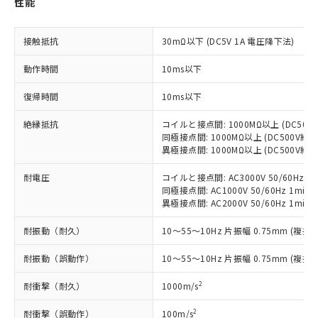
性能
対応予定：EU RoHS指令（10物質）の非含
ご利用条件
有に対応した製品に切り替える予定のある
商品です。
接触抵抗
30mΩ以下 (DC5V 1A 電圧降下法)
対応予定なし：EU RoHS指令（10物質）の
以下の条件をお読みいただき、同意のうえ
非含有に非対応の商品で、対応品を出す予
動作時間
10ms以下
ご利用ください。
定はありません。
調査・確認中：EU RoHS指令（10物質）の
復帰時間
10ms以下
本サービスは、当社制御機器事業取扱
※1 中国RoHS○×表
非含有の対応状況を調査中または確認中の
商品の当社在庫状況および標準価格
商品です。
絶縁抵抗
コイルと接点間: 1000MΩ以上 (DC50
(税抜)を提供させていただくもので
「○」：最大均質材料含有率が中国RoHSの
同極接点間: 1000MΩ以上 (DC500V
非該当品：ライセンス料など無形物で、有
す。
異極接点間: 1000MΩ以上 (DC500V
基準値以下であることを示します。
害物質有無と関係のない商品です。
当社制御機器事業取扱商品の中には、
「×」：最大均質材料含有率が中国RoHSの
仕入先様の事情により、非含有部品として
本サービスの対象外となる商品もある
耐電圧
コイルと接点間: AC3000V 50/60Hz 1m
基準値を超えていることを示します。
いたものが、含有品と判明した場合などや
当社は、これら貴社製品のうち、外国
ことをご了承ください。
同極接点間: AC1000V 50/60Hz 1min
「－」：未確認です。当社販売部門へお問
むを得ず変更することがあります。
為替および外国貿易法に定める商品
異極接点間: AC2000V 50/60Hz 1min
在庫状況および標準価格照会結果は、
い合わせください。
（以下｢規制貨物等」という）を輸出
記載している更新日時点での社内デー
*EU RoHS指令（10物質）：
耐振動（耐久）
または国外への提供する場合は、日本
10～55～10Hz 片振幅 0.75mm (複振幅
記
タに基づき作成されるものであり、閲
説明
鉛(Pb) 1000ppm以下、 水銀(Hg) 1000ppm以下、 カド
*中国RoHS10物質の基準値 (GB/T26572)：
国政府の輸出許可(または役務取引許
号
覧された時点での実際の在庫および標
ミウム(Cd) 100ppm以下、
Pb(鉛) :1000ppm、 Hg(水銀) : 1000ppm、 Cd(カドミウ
耐振動（誤動作）
10～55～10Hz 片振幅 0.75mm (複振幅
可)を取得するなどの必要な手続きを
六価クロム(Cr(Ⅵ)) 1000ppm以下、ポリ臭化ビフェニル
ム) : 100ppm、
準価格とは異なる場合があることをご
類(PBB) 1000ppm以下、ポリ臭化ジフェニルエーテル類
Cr(Ⅵ)(六価クロム) : 1000ppm、 PBBs(ポリ臭化ビフェ
とります。
了承ください。
(PBDE) 1000ppm以下、フタル酸ビス(2-エチルヘキシ
○
一定数以上の在庫あり
ニル類) : 1000ppm、 PBDEs(ポリ臭化ジフェニルエーテ
2
耐衝撃（耐久）
1000m/s
当社は規制貨物を破棄する場合は、完
ル) (DEHP)(別名：DOP) 1000ppm以下、フタル酸ブチ
正式な納期状況および標準価格はお客
ル類) : 1000ppm、
ルベンジル（BBP） 1000ppm以下、フタル酸ジブチル
全に破砕するなど、違法に輸出されな
DBP(フタル酸ジブチル) : 1000ppm、 DIBP(フタル酸ジ
様のお取引先、またはお客様担当のオ
2
耐衝撃（誤動作）
100m/s
（DBP） 1000ppm以下、フタル酸ジイソブチル
イソブチル) : 1000ppm、 BBP(フタル酸ブチルベンジ