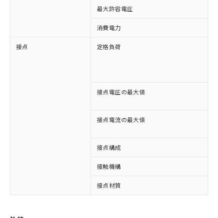
最大許容電圧
1
消費電力
接点
定格負荷
A
A
D
D
接点電圧の最大値
A
D
接点電流の最大値
A
D
接点構成
1
接触機構
※1 対応状況
接点材質
対応済み：EU RoHS指令（10物質）の
非含有に対応した製品が提供可能な商品で
す。