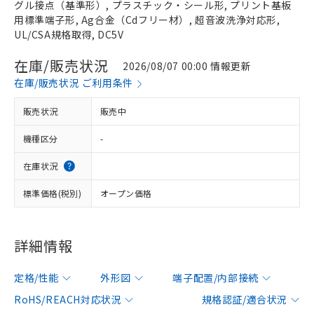
グル接点（基準形）, プラスチック・シール形, プリント基板
用標準端子形, Ag合金（Cdフリー材）, 超音波洗浄対応形,
UL/CSA規格取得, DC5V
在庫/販売状況
2026/08/07 00:00 情報更新
在庫/販売状況 ご利用条件
販売状況
販売中
機種区分
-
在庫状況
標準価格(税別)
オープン価格
詳細情報
定格/性能
外形図
端子配置/内部接続
RoHS/REACH対応状況
規格認証/適合状況