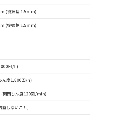
備考欄に対応日を記載しておりました。
品への在庫切替を完了していることから、特段のことがない限り、20
mm (複振幅 1.5mm)
す。
mm (複振幅 1.5mm)
000回/h)
度1,800回/h)
 (開閉ひん度120回/min)
、結露しないこと）