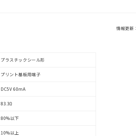
情報更新：2
プラスチックシール形
プリント基板用端子
DC5V 60mA
83.3Ω
80%以下
10%以上