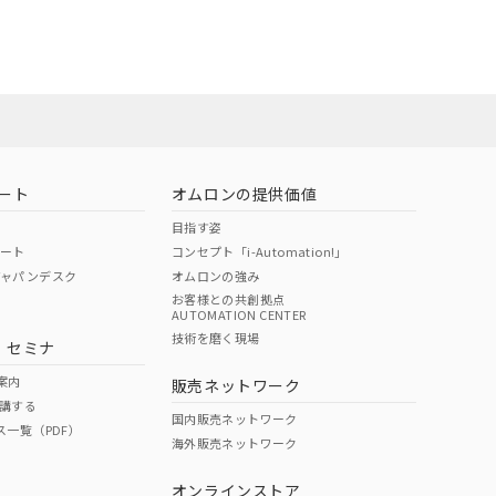
オムロン営業
お問い合わせ
ート
オムロンの提供価値
目指す姿
ポート
コンセプト「i-Automation!」
ジャパンデスク
オムロンの強み
お客様との共創拠点
AUTOMATION CENTER
DIBP
BBP
DEHP
環境保護
技術を磨く現場
・セミナ
使用期限
案内
販売ネットワーク
講する
O
O
O
e
国内販売ネットワーク
ス一覧（PDF）
海外販売ネットワーク
オンラインストア