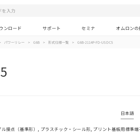
ウンロード
サポート
セミナ
オムロンの
>
パワーリレー
>
G6B
>
形式仕様一覧
>
G6B-2114P-FD-US DC5
C5
日本語
ングル接点（基準形）, プラスチック・シール形, プリント基板用標準端子形