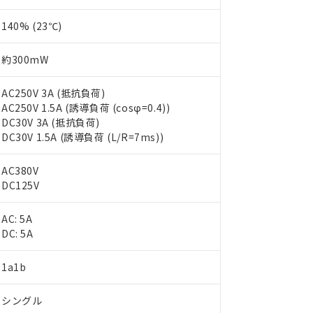
140% (23℃)
約300mW
AC250V 3A (抵抗負荷)
AC250V 1.5A (誘導負荷 (cosφ=0.4))
DC30V 3A (抵抗負荷)
DC30V 1.5A (誘導負荷 (L/R=7ms))
AC380V
DC125V
 RoHS指令（10物質）の非含有に対応した製品が提供可能な商品です
AC: 5A
oHS指令（10物質）の非含有に対応した製品に切り替える予定のある
DC: 5A
 RoHS指令（10物質）の非含有に非対応の商品で、対応品を出す予
 RoHS指令（10物質）の非含有の対応状況を調査中または確認中の
ンス料など無形物で、有害物質有無と関係のない商品です。
1a1b
○×表
より、非含有部品としていたものが、含有品と判明した場合などやむ
みいただき、同意のうえご利用ください。
シングル
材料含有率が中国RoHSの基準値以下であることを示します。