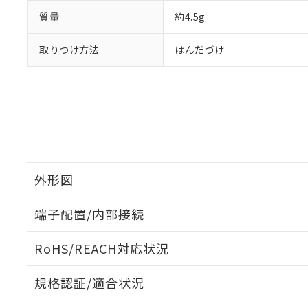
質量
約4.5g
取りつけ方法
はんだづけ
外形図
端子配置/内部接続
外形図
RoHS/REACH対応状況
端子配置/内部接続
規格認証/適合状況
EU RoHS
注意事項・凡例