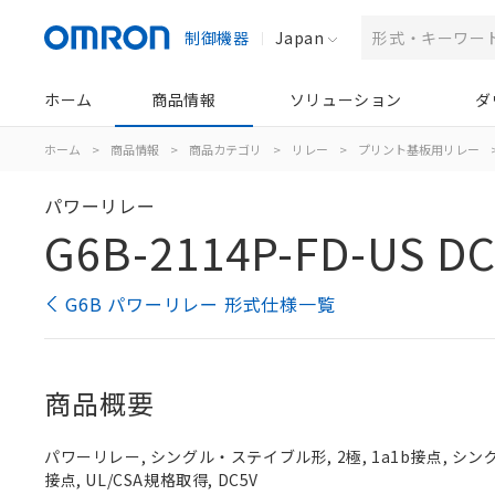
制御機器
Japan
ホーム
商品情報
ソリューション
ダ
ホーム
>
商品情報
>
商品カテゴリ
>
リレー
>
プリント基板用リレー
パワーリレー
G6B-2114P-FD-US D
G6B パワーリレー 形式仕様一覧
商品概要
パワーリレー, シングル・ステイブル形, 2極, 1a1b接点, シ
接点, UL/CSA規格取得, DC5V