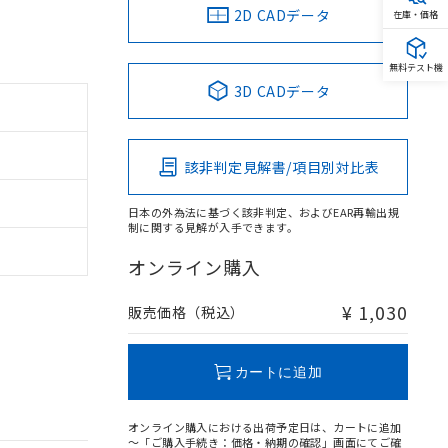
2D CADデータ
在庫・価格
無料テスト機
3D CADデータ
該非判定見解書/項目別対比表
日本の外為法に基づく該非判定、およびEAR再輸出規
制に関する見解が入手できます。
オンライン購入
¥ 1,030
販売価格（税込）
カートに追加
オンライン購入における出荷予定日は、カートに追加
～「ご購入手続き：価格・納期の確認」画面にてご確