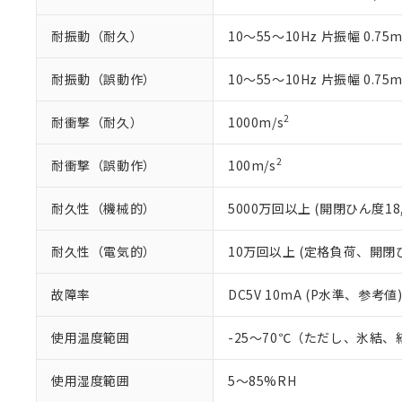
混在することから
既に当社にて対応
耐振動（耐久）
10～55～10Hz 片振幅 0.75
り割愛しておりま
耐振動（誤動作）
10～55～10Hz 片振幅 0.75
2
耐衝撃（耐久）
1000m/s
2
耐衝撃（誤動作）
100m/s
耐久性（機械的）
5000万回以上 (開閉ひん度18,
耐久性（電気的）
10万回以上 (定格負荷、開閉ひん
故障率
DC5V 10mA (P水準、参考値)
使用温度範囲
-25～70℃（ただし、氷結
使用湿度範囲
5～85%RH