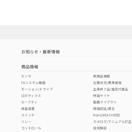
G6B-2114P-FD-US DC5についての規格認証/適合
員または販売店にお問い合わせください。
対応状況
対応予定月
※1
※2
対応済み
お知らせ・最新情報
中国 RoHS
注意事項・凡例
商品情報
取りつけ穴加工図
中国 RoHS表
※1 ※2
センサ
新商品情報
FAシステム機器
在庫状況/標準価格
Pb
Hg
Cd
Cr(V
モーション/ドライブ
生産終了品/推奨代替品
ロボティクス
特設サイト
セーフティ
動画ライブラリ
検査装置
規格認証/適合
O
O
O
O
スイッチ
RoHS/REACH対応
リレー
カタログ/マニュアル訂正
コントロール
技術解説
"対応済み"や非含有の記載がされた商品であっても、流通