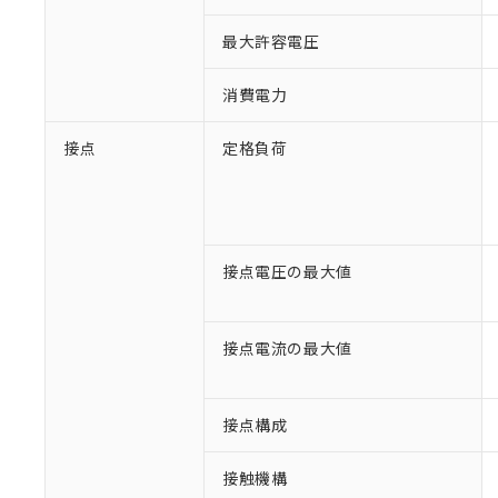
最大許容電圧
消費電力
接点
定格負荷
接点電圧の最大値
※1 対応状況
対応済み：EU
接点電流の最大値
対応予定：EU R
対応予定なし：EU
調査・確認中：EU
ご利用条件
非該当品：ライセ
接点構成
※1 中国RoHS
仕入先様の事情に
があります。
以下の条件をお読
接触機構
「○」：最大均質