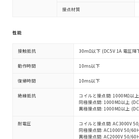
「×」：最大均質
本サービスは
当社は、これ
*EU RoHS指令（10物
「－」：未確認で
接点材質
鉛(Pb) 1000ppm以下、
くものです。
う）を輸出ま
記
説明
六価クロム(Cr(Ⅵ)) 1
当社制御機器
などの必要な
フタル酸ビス(2-エチルヘ
号
*中国RoHS10物質の基準値 
ル（DBP） 1000ppm
在庫状況およ
当社は規制貨
Pb(鉛) :1000ppm、 Hg
但し、RoHS指令で産
のであり、閲
ます。
Cr(Ⅵ)(六価クロム) : 
性能
フタル酸エステル類の４
○
一定数以
DBP(フタル酸ジブチル) :
い。
当社は貴社製
DEHP(フタル酸ビス(2-エ
正式な納期状
置等に一切使
当社販売員に
※2 対応予定月
接触抵抗
30mΩ以下 (DC5V 1A 電圧降
△
一定数に
当社は、貴社
オムロン制御
また当社は、
※2 環境保護使
在庫状況およ
部品在庫の切り替
たしません。
動作時間
10ms以下
－
在庫なし
す。
「ｅ」：有害物質
機器販売
マイパーツ機
「10」：通常の
復帰時間
10ms以下
ている必要が
味します。
空
受注生産
お客様が当ウ
※3 非含有証明
「－」：未確認で
白
絶縁抵抗
コイルと接点間: 1000MΩ以上
が、当社の製
同極接点間: 1000MΩ以上 (
さい。
下記の非含有証明
異極接点間: 1000MΩ以上 (
※当社の共同
いる法人を指
EU RoHS指令（
51物質の非含有証
耐電圧
コイルと接点間: AC3000V 50/
※本証明書は発行
同極接点間: AC1000V 50/60H
また、RoHS指
異極接点間: AC2000V 50/60H