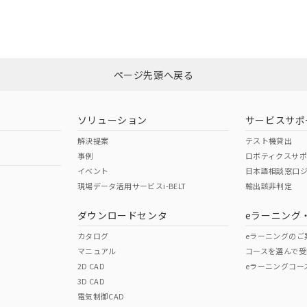
状況については、「カスタマーサポートセンタ お客様相談室」または貴社担当
非含有証明書
※3
ページ先頭へ戻る
ダウンロードはこちら
ソリューション
サービスサポ
解決提案
テスト機貸出
事例
ロボティクスサ
イベント
日本語相談窓口
現場データ活用サービスi-BELT
輸出該非判定
I)
PBBs
PBDEs
DBP
ダウンロードセンタ
eラーニング
カタログ
eラーニングのご
マニュアル
コースを選んで受
O
O
O
2D CAD
eラーニングコー
3D CAD
電気制御CAD
在庫等で未対応品が混在する可能性があります。