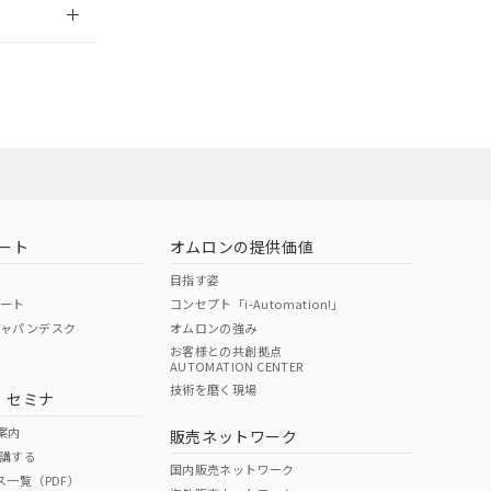
ムロン営業員ま
お問い合わせ
ート
オムロンの提供価値
目指す姿
ポート
コンセプト「i-Automation!」
ジャパンデスク
オムロンの強み
お客様との共創拠点
AUTOMATION CENTER
DIBP
BBP
DEHP
環境保護
技術を磨く現場
・セミナ
使用期限
案内
販売ネットワーク
講する
O
O
O
e
国内販売ネットワーク
ス一覧（PDF）