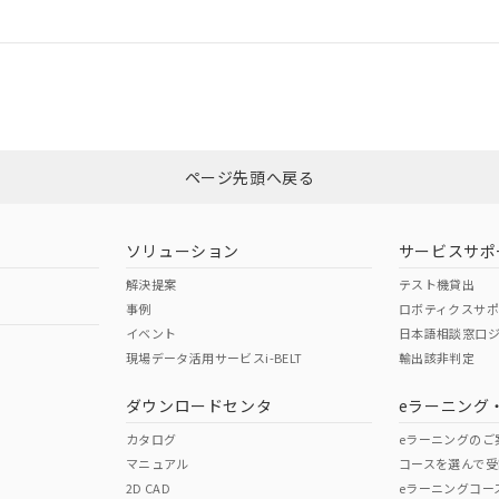
ログイン/会員登録
については、「カスタマーサポートセンタ お客様相談室」または貴社担当オ
みください。
非含有証明書
※3
ページ先頭へ戻る
ダウンロードはこちら
ソリューション
サービスサポ
解決提案
テスト機貸出
事例
ロボティクスサ
イベント
日本語相談窓口
現場データ活用サービスi-BELT
輸出該非判定
I)
PBBs
PBDEs
DBP
ダウンロードセンタ
eラーニング
カタログ
eラーニングのご
マニュアル
コースを選んで受
O
O
O
2D CAD
eラーニングコー