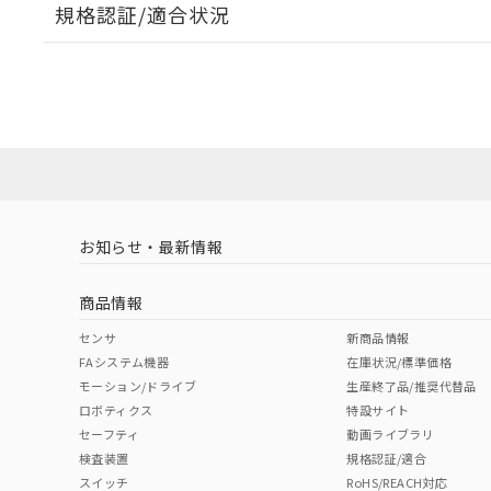
規格認証/適合状況
EU RoHS
注意事項・凡例
G6B-2014P-US DC24についての規格認証/適合状況
たは販売店にお問い合わせください。
ダウンロードデータをご利用いただく前に、以下を必ずお読
対応状況
対応予定月
※1
※2
ソフトウェアの使用条件
対応済み
お知らせ・最新情報
中国 RoHS
注意事項・凡例
取りつけ穴加工図
商品情報
中国 RoHS表
※1 ※2
センサ
新商品情報
FAシステム機器
在庫状況/標準価格
Pb
Hg
Cd
Cr(V
モーション/ドライブ
生産終了品/推奨代替品
ロボティクス
特設サイト
セーフティ
動画ライブラリ
検査装置
規格認証/適合
O
O
O
O
スイッチ
RoHS/REACH対応