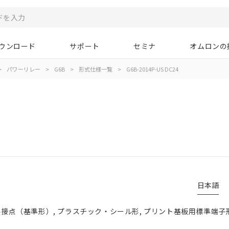
ウンロード
サポート
セミナ
オムロンの
>
パワーリレー
>
G6B
>
形式仕様一覧
>
G6B-2014P-US DC24
日本語
グル接点（基準形）, プラスチック・シール形, プリント基板用標準端子形