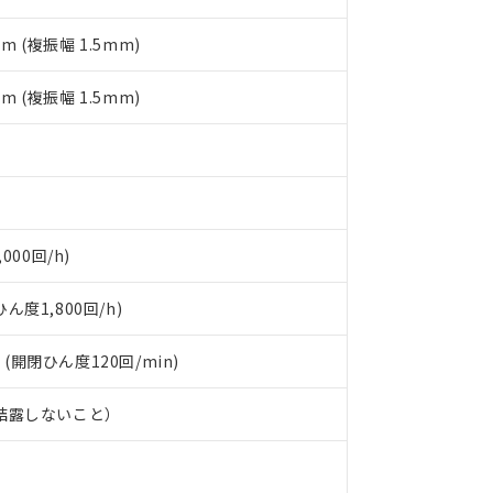
令のフタル酸エステル類４物質の対応では、対応完了までの期間は出
備考欄に対応日を記載しておりました。
mm (複振幅 1.5mm)
品への在庫切替を完了していることから、特段のことがない限り、20
す。
mm (複振幅 1.5mm)
000回/h)
度1,800回/h)
 (開閉ひん度120回/min)
、結露しないこと）