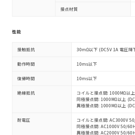
以下の条件をお読
「○」：最大均質
接点材質
「×」：最大均質
本サービスは
当社は、これ
*EU RoHS指令（10物
「－」：未確認で
鉛(Pb) 1000ppm以下、
くものです。
う）を輸出ま
記
説明
六価クロム(Cr(Ⅵ)) 1
当社制御機器
などの必要な
フタル酸ビス(2-エチルヘ
号
*中国RoHS10物質の基準値 
ル（DBP） 1000ppm
在庫状況およ
性能
当社は規制貨
Pb(鉛) :1000ppm、 Hg
但し、RoHS指令で産
のであり、閲
ます。
Cr(Ⅵ)(六価クロム) : 
フタル酸エステル類の４
○
一定数以
DBP(フタル酸ジブチル) :
い。
当社は貴社製
DEHP(フタル酸ビス(2-エ
接触抵抗
30mΩ以下 (DC5V 1A 電圧降
正式な納期状
置等に一切使
当社販売員に
※2 対応予定月
△
一定数に
当社は、貴社
オムロン制御
また当社は、
動作時間
10ms以下
※2 環境保護使
在庫状況およ
部品在庫の切り替
たしません。
－
在庫なし
す。
「ｅ」：有害物質
機器販売
復帰時間
10ms以下
マイパーツ機
「10」：通常の
ている必要が
味します。
空
受注生産
絶縁抵抗
コイルと接点間: 1000MΩ以上
お客様が当ウ
※3 非含有証明
「－」：未確認で
白
同極接点間: 1000MΩ以上 (
が、当社の製
異極接点間: 1000MΩ以上 (
さい。
下記の非含有証明
※当社の共同
いる法人を指
耐電圧
コイルと接点間: AC3000V 50/
EU RoHS指令（
同極接点間: AC1000V 50/60H
51物質の非含有証
異極接点間: AC2000V 50/60H
※本証明書は発行