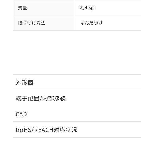
質量
約4.5g
取りつけ方法
はんだづけ
外形図
端子配置/内部接続
外形図
CAD
端子配置/内部接続
ログイン/会員登録いただくと、CADデータをダウンロ
RoHS/REACH対応状況