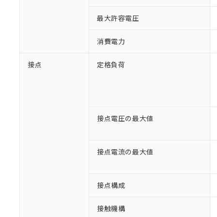
最大許容電圧
消費電力
接点
定格負荷
接点電圧の最大値
※1 対応状況
接点電流の最大値
対応済み：EU
対応予定：EU R
対応予定なし：EU
接点構成
調査・確認中：EU
ご利用条件
非該当品：ライセ
※1 中国RoHS
仕入先様の事情に
接触機構
があります。