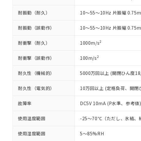
また、RoHS指
混在することから
耐振動（耐久）
10～55～10Hz 片振幅 0.75
既に当社にて対応
り割愛しておりま
耐振動（誤動作）
10～55～10Hz 片振幅 0.75
2
耐衝撃（耐久）
1000m/s
2
耐衝撃（誤動作）
100m/s
耐久性（機械的）
5000万回以上 (開閉ひん度18,
耐久性（電気的）
10万回以上 (定格負荷、開閉ひん
故障率
DC5V 10mA (P水準、参考値)
使用温度範囲
-25～70℃（ただし、氷結
使用湿度範囲
5～85%RH