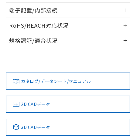
指します。
ものではありません。
情報更新：2024/07/25
端子配置/内部接続
また、RoHS指令のフタル酸エステル類４
物質の対応では、対応完了までの期間は出
外形図
情報更新：2024/07/25
荷製品に未対応品が混在することから備考
RoHS/REACH対応状況
欄に対応日を記載しておりました。
端子配置/内部接続
情報更新：2026/7/29
既に当社にて対応品への在庫切替を完了
規格認証/適合状況
していることから、特段のことがない限
EU RoHS
り、2022年1月12日より割愛しておりま
注意事項・凡例
G6B-2014P-US-U DC24についての規格認証/適合状況につい
す。
ては、「カスタマーサポートセンタ お客様相談室」または貴
社担当オムロン営業員または販売店にお問い合わせくださ
対応状況
対応予定月
※1
※2
い。
カタログ/データシート/マニュアル
対応済み
お問い合わせ
中国 RoHS
注意事項・凡例
2D CADデータ
取りつけ穴加工図
中国 RoHS表
※1 ※2
3D CADデータ
Pb
Hg
Cd
Cr(VI)