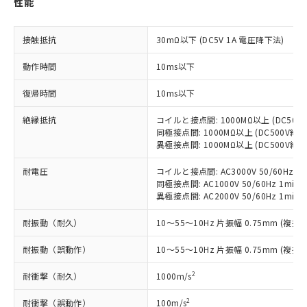
性能
対応予定：EU RoHS指令（10物質）の非含
ご利用条件
有に対応した製品に切り替える予定のある
商品です。
接触抵抗
30mΩ以下 (DC5V 1A 電圧降下法)
対応予定なし：EU RoHS指令（10物質）の
以下の条件をお読みいただき、同意のうえ
非含有に非対応の商品で、対応品を出す予
動作時間
10ms以下
ご利用ください。
定はありません。
調査・確認中：EU RoHS指令（10物質）の
復帰時間
10ms以下
本サービスは、当社制御機器事業取扱
※1 中国RoHS○×表
非含有の対応状況を調査中または確認中の
商品の当社在庫状況および標準価格
商品です。
絶縁抵抗
コイルと接点間: 1000MΩ以上 (DC50
(税抜)を提供させていただくもので
「○」：最大均質材料含有率が中国RoHSの
同極接点間: 1000MΩ以上 (DC500V
非該当品：ライセンス料など無形物で、有
す。
異極接点間: 1000MΩ以上 (DC500V
基準値以下であることを示します。
害物質有無と関係のない商品です。
当社制御機器事業取扱商品の中には、
「×」：最大均質材料含有率が中国RoHSの
仕入先様の事情により、非含有部品として
本サービスの対象外となる商品もある
耐電圧
コイルと接点間: AC3000V 50/60Hz 1m
基準値を超えていることを示します。
いたものが、含有品と判明した場合などや
当社は、これら貴社製品のうち、外国
ことをご了承ください。
同極接点間: AC1000V 50/60Hz 1min
「－」：未確認です。当社販売部門へお問
むを得ず変更することがあります。
為替および外国貿易法に定める商品
異極接点間: AC2000V 50/60Hz 1min
在庫状況および標準価格照会結果は、
い合わせください。
（以下｢規制貨物等」という）を輸出
記載している更新日時点での社内デー
*EU RoHS指令（10物質）：
耐振動（耐久）
または国外への提供する場合は、日本
10～55～10Hz 片振幅 0.75mm (複振幅
記
タに基づき作成されるものであり、閲
説明
鉛(Pb) 1000ppm以下、 水銀(Hg) 1000ppm以下、 カド
*中国RoHS10物質の基準値 (GB/T26572)：
国政府の輸出許可(または役務取引許
号
覧された時点での実際の在庫および標
ミウム(Cd) 100ppm以下、
Pb(鉛) :1000ppm、 Hg(水銀) : 1000ppm、 Cd(カドミウ
耐振動（誤動作）
10～55～10Hz 片振幅 0.75mm (複振幅
可)を取得するなどの必要な手続きを
六価クロム(Cr(Ⅵ)) 1000ppm以下、ポリ臭化ビフェニル
ム) : 100ppm、
準価格とは異なる場合があることをご
類(PBB) 1000ppm以下、ポリ臭化ジフェニルエーテル類
Cr(Ⅵ)(六価クロム) : 1000ppm、 PBBs(ポリ臭化ビフェ
とります。
了承ください。
(PBDE) 1000ppm以下、フタル酸ビス(2-エチルヘキシ
○
一定数以上の在庫あり
ニル類) : 1000ppm、 PBDEs(ポリ臭化ジフェニルエーテ
2
耐衝撃（耐久）
1000m/s
当社は規制貨物を破棄する場合は、完
ル) (DEHP)(別名：DOP) 1000ppm以下、フタル酸ブチ
正式な納期状況および標準価格はお客
ル類) : 1000ppm、
ルベンジル（BBP） 1000ppm以下、フタル酸ジブチル
全に破砕するなど、違法に輸出されな
DBP(フタル酸ジブチル) : 1000ppm、 DIBP(フタル酸ジ
様のお取引先、またはお客様担当のオ
2
耐衝撃（誤動作）
100m/s
（DBP） 1000ppm以下、フタル酸ジイソブチル
イソブチル) : 1000ppm、 BBP(フタル酸ブチルベンジ