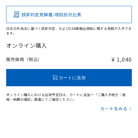
該非判定見解書/項目別対比表
O
O
O
O
日本の外為法に基づく該非判定、およびEAR再輸出規制に関する見解が入手でき
ます。
"対応済み"や非含有の記載がされた商品であっても、流通
在庫等で未対応品が混在する可能性があります。
オンライン購入
非含有品が必要な際は、弊社営業部門もしくは販売店へお
問い合わせください。
¥ 1,040
販売価格（税込）
この製品のRoHS/REACH対応状況ページへ
カートに追加
オンライン購入における出荷予定日は、カートに追加～「ご購入手続き：価
格・納期の確認」画面にてご確認ください。
カートをみる