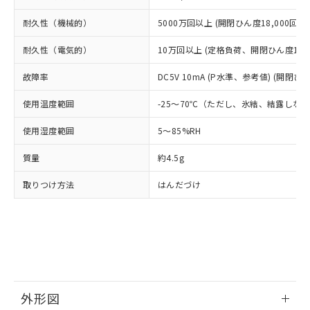
△
一定数には満たないが在庫あり
いよう必要な手段を講じます。
ムロン制御機器販売店・当社販売員に
(DIBP) 1000ppm以下
ル) : 1000ppm、
当社は貴社製品を、核兵器、ミサイ
但し、RoHS指令で産業用監視および制御機器に対する
DEHP(フタル酸ビス(2-エチルヘキシル)) : 1000ppm
ご相談ください。
耐久性（機械的）
5000万回以上 (開閉ひん度18,000回/h)
適用除外項目は除く。
ル、化学兵器、生物兵器またはその他
－
在庫なし(最新の在庫状況につ
オムロン制御機器販売店や当社販売拠
フタル酸エステル類の４物質については閾値を超える意
武器並びにこれらの製造装置等に一切
いては、お客様のお取引先、ま
図的な使用がないことを確認しています。
耐久性（電気的）
点は「
販売ネットワーク
10万回以上 (定格負荷、開閉ひん度1,80
」をご確認
※2 環境保護使用期限
使用いたしません。
たはお客様担当のオムロン制御
ください。
当社は、貴社製品を第三者に販売する
故障率
機器販売店・当社販売員にご確
DC5V 10mA (P水準、参考値) (開閉ひん
在庫状況および標準価格結果を当社の
※2 対応予定月
「ｅ」：有害物質（10物質）のすべてが基
場合は、上記1、2および3の内容を当
認ください)
事前の承諾なく第三者に漏洩または開
準値以下であることを示します。
使用温度範囲
該第三者に通知します。また当社は、
-25～70℃（ただし、氷結、結露しな
示しないようお願いします。
部品在庫の切り替え状況などにより、予定
「10」：通常の使用状況下において有害物
販売先および販売に係わる関係者が違
マイパーツ機能（部品リスト作成サー
空
受注生産機種、また在庫状況の
使用湿度範囲
月が前後することがあります。
質が外部に漏えいし、環境に深刻な影響を
5～85%RH
法に輸出するおそれがある場合は、取
ビス）をご利用いただくには、I-Web
白
情報を公開していない機種
及ぼさない年数を意味します。
り引きをいたしません。
メンバーズにご登録されている必要が
質量
約4.5g
「－」：未確認です。当社販売部門へお問
あります。
い合わせください。
お客様が当ウェブサイト上で当社にご
取りつけ方法
はんだづけ
※3 非含有証明書ダウンロード
登録された部品リストについて、当社
および当社の共同利用者が、当社の製
下記の非含有証明書をダウンロードするこ
品・サービスに関するお客様との取
とができます。
合意する
キャンセル
引・商談に必要な範囲で利用すること
をご了承ください。
EU RoHS指令（10物質）の非含有証明書
※当社の共同利用者とは、
"個人情報
51物質の非含有証明書（当社基準）
の共同利用に関して"
の「1.共同利
※本証明書は発行日時点で非含有を証明す
外形図
用者の範囲」に記載されている法人を
るもので、過去に遡って非含有を証明する