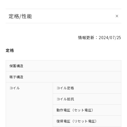
定格/性能
情報更新：2024/07/25
定格
保護構造
端子構造
コイル
コイル定格
D
コイル抵抗
1
動作電圧（セット電圧）
復帰電圧（リセット電圧）