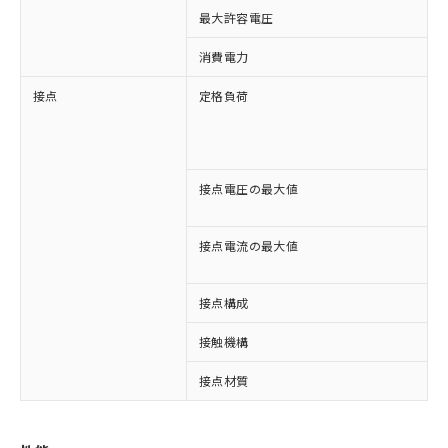
最大許容電圧
1
消費電力
接点
定格負荷
A
A
D
D
接点電圧の最大値
A
D
接点電流の最大値
A
D
接点構成
2
接触機構
※1 対応状況
接点材質
対応済み：EU RoHS指令（10物質）の
非含有に対応した製品が提供可能な商品で
す。