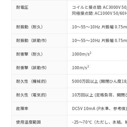
51物質の非含有証
※本証明書は発行
耐電圧
コイルと接点間: AC3000V 50/
また、RoHS指
同極接点間: AC1000V 50/60H
混在することから
既に当社にて対応
耐振動（耐久）
10～55～10Hz 片振幅 0.75
り割愛しておりま
耐振動（誤動作）
10～55～10Hz 片振幅 0.75
2
耐衝撃（耐久）
1000m/s
2
耐衝撃（誤動作）
100m/s
耐久性（機械的）
5000万回以上 (開閉ひん度18,
耐久性（電気的）
10万回以上 (定格負荷、開閉ひん
故障率
DC5V 10mA (P水準、参考値)
使用温度範囲
-25～70℃（ただし、氷結