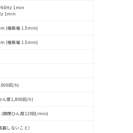
明書（当社基準）
日時点で非含有を証明するもので、過去に遡って非含有を証明するも
60Hz 1min
令のフタル酸エステル類４物質の対応では、対応完了までの期間は出
z 1min
備考欄に対応日を記載しておりました。
品への在庫切替を完了していることから、特段のことがない限り、20
mm (複振幅 1.5mm)
す。
mm (複振幅 1.5mm)
000回/h)
度1,800回/h)
 (開閉ひん度120回/min)
、結露しないこと）