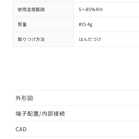
使用湿度範囲
5～85%RH
質量
約5.4g
取りつけ方法
はんだづけ
外形図
端子配置/内部接続
外形図
CAD