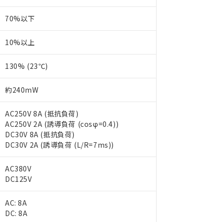
70%以下
10%以上
130% (23℃)
約240mW
AC250V 8A (抵抗負荷)
AC250V 2A (誘導負荷 (cosφ=0.4))
DC30V 8A (抵抗負荷)
DC30V 2A (誘導負荷 (L/R=7ms))
AC380V
 RoHS指令（10物質）の非含有に対応した製品が提供可能な商品です
DC125V
oHS指令（10物質）の非含有に対応した製品に切り替える予定のある
 RoHS指令（10物質）の非含有に非対応の商品で、対応品を出す予
AC: 8A
 RoHS指令（10物質）の非含有の対応状況を調査中または確認中の
DC: 8A
ンス料など無形物で、有害物質有無と関係のない商品です。
○×表