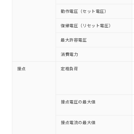
動作電圧（セット電圧）
復帰電圧（リセット電圧）
最大許容電圧
消費電力
接点
定格負荷
※1 対応状況
接点電圧の最大値
対応済み：EU
対応予定：EU R
対応予定なし：EU
接点電流の最大値
調査・確認中：EU
ご利用条件
非該当品：ライセ
※1 中国RoHS