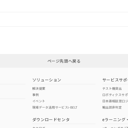
ードすることができます。
情報更新：
ログイン/会員登録
状況については、「カスタマーサポートセンタ お客様相談室」または貴社担
みください。
非含有証明書
※3
ページ先頭へ戻る
ダウンロードはこちら
ソリューション
サービスサポ
解決提案
テスト機貸出
事例
ロボティクスサ
イベント
日本語相談窓口
現場データ活用サービスi-BELT
輸出該非判定
I)
PBBs
PBDEs
DBP
ダウンロードセンタ
eラーニング