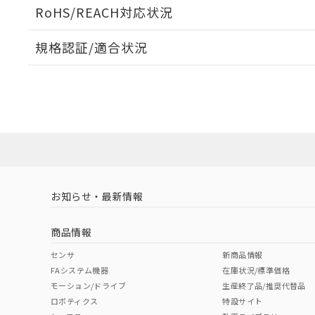
端子配置/内部接続
ログイン/会員登録いただくと、CADデータをダウンロ
RoHS/REACH対応状況
規格認証/適合状況
EU RoHS
注意事項・凡例
G6B-1177P-ND-US DC12についての規格認証/適合
員または販売店にお問い合わせください。
ダウンロードデータをご利用いただく前に、以下を必ずお読
対応状況
対応予定月
※1
※2
ソフトウェアの使用条件
対応済み
お知らせ・最新情報
中国 RoHS
注意事項・凡例
商品情報
中国 RoHS表
※1 ※2
センサ
新商品情報
取りつけ穴加工図
FAシステム機器
在庫状況/標準価格
Pb
Hg
Cd
Cr(V
モーション/ドライブ
生産終了品/推奨代替品
ロボティクス
特設サイト