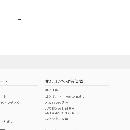
2026/7/29
当オムロン営業
お問い合わせ
ート
オムロンの提供価値
目指す姿
ポート
コンセプト「i-Automation!」
ジャパンデスク
オムロンの強み
お客様との共創拠点
AUTOMATION CENTER
DIBP
BBP
DEHP
環境保護
技術を磨く現場
・セミナ
使用期限