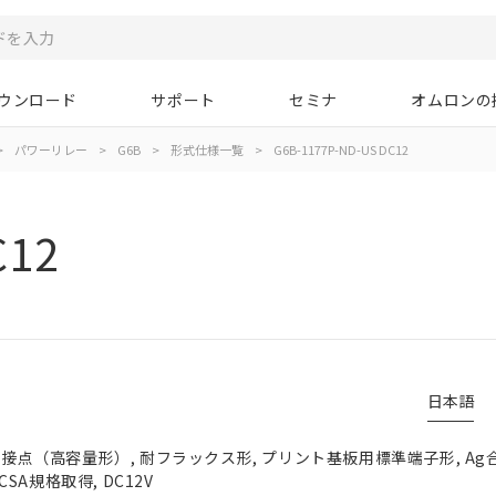
ウンロード
サポート
セミナ
オムロンの
>
パワーリレー
>
G6B
>
形式仕様一覧
>
G6B-1177P-ND-US DC12
C12
日本語
グル接点（高容量形）, 耐フラックス形, プリント基板用標準端子形, Ag
A規格取得, DC12V