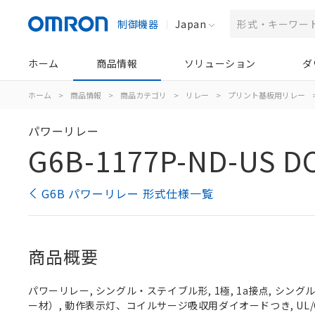
制御機器
Japan
ホーム
商品情報
ソリューション
ダ
ホーム
>
商品情報
>
商品カテゴリ
>
リレー
>
プリント基板用リレー
パワーリレー
G6B-1177P-ND-US D
G6B パワーリレー 形式仕様一覧
商品概要
パワーリレー, シングル・ステイブル形, 1極, 1a接点, シン
ー材）, 動作表示灯、コイルサージ吸収用ダイオードつき, UL/CS