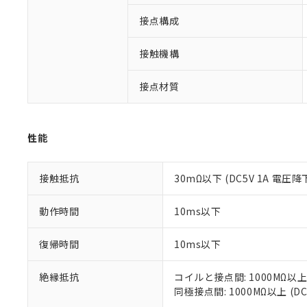
仕入先様の事情に
があります。
接点構成
以下の条件をお読
「○」：最大均質
「×」：最大均質
本サービスは
当社は、これ
*EU RoHS指令（10物
接触機構
「－」：未確認で
鉛(Pb) 1000ppm以下、
くものです。
う）を輸出ま
記
説明
六価クロム(Cr(Ⅵ)) 1
当社制御機器
などの必要な
フタル酸ビス(2-エチルヘ
号
*中国RoHS10物質の基準値 
接点材質
ル（DBP） 1000ppm
在庫状況およ
当社は規制貨
Pb(鉛) :1000ppm、 Hg
但し、RoHS指令で産
のであり、閲
ます。
Cr(Ⅵ)(六価クロム) : 
フタル酸エステル類の４
○
一定数以
DBP(フタル酸ジブチル) :
い。
当社は貴社製
DEHP(フタル酸ビス(2-エ
正式な納期状
置等に一切使
性能
当社販売員に
※2 対応予定月
△
一定数に
当社は、貴社
オムロン制御
また当社は、
※2 環境保護使
在庫状況およ
部品在庫の切り替
たしません。
接触抵抗
30mΩ以下 (DC5V 1A 電圧降
－
在庫なし
す。
「ｅ」：有害物質
機器販売
マイパーツ機
「10」：通常の
動作時間
10ms以下
ている必要が
味します。
空
受注生産
お客様が当ウ
※3 非含有証明
「－」：未確認で
白
復帰時間
10ms以下
が、当社の製
さい。
下記の非含有証明
※当社の共同
絶縁抵抗
コイルと接点間: 1000MΩ以上
いる法人を指
同極接点間: 1000MΩ以上 (
EU RoHS指令（