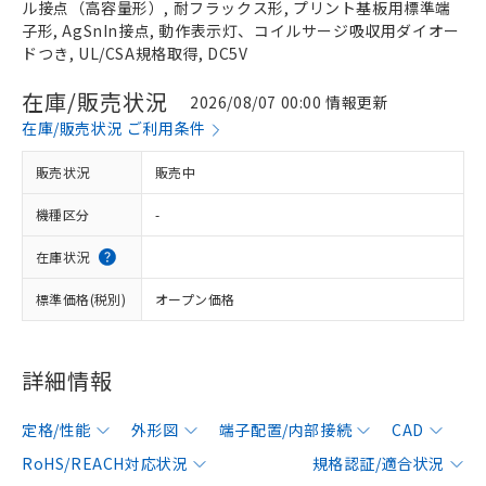
ル接点（高容量形）, 耐フラックス形, プリント基板用標準端
子形, AgSnIn接点, 動作表示灯、コイルサージ吸収用ダイオー
ドつき, UL/CSA規格取得, DC5V
在庫/販売状況
2026/08/07 00:00 情報更新
在庫/販売状況 ご利用条件
販売状況
販売中
機種区分
-
在庫状況
標準価格(税別)
オープン価格
詳細情報
定格/性能
外形図
端子配置/内部接続
CAD
RoHS/REACH対応状況
規格認証/適合状況