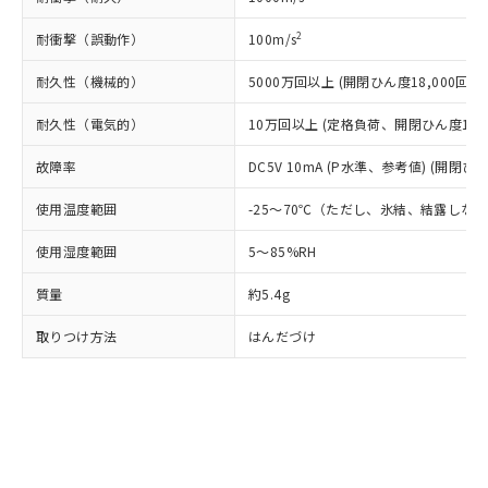
当社は規制貨物を破棄する場合は、完
ル) (DEHP)(別名：DOP) 1000ppm以下、フタル酸ブチ
正式な納期状況および標準価格はお客
ル類) : 1000ppm、
ルベンジル（BBP） 1000ppm以下、フタル酸ジブチル
全に破砕するなど、違法に輸出されな
DBP(フタル酸ジブチル) : 1000ppm、 DIBP(フタル酸ジ
様のお取引先、またはお客様担当のオ
2
耐衝撃（誤動作）
100m/s
（DBP） 1000ppm以下、フタル酸ジイソブチル
イソブチル) : 1000ppm、 BBP(フタル酸ブチルベンジ
△
一定数には満たないが在庫あり
いよう必要な手段を講じます。
ムロン制御機器販売店・当社販売員に
(DIBP) 1000ppm以下
ル) : 1000ppm、
当社は貴社製品を、核兵器、ミサイ
但し、RoHS指令で産業用監視および制御機器に対する
DEHP(フタル酸ビス(2-エチルヘキシル)) : 1000ppm
耐久性（機械的）
5000万回以上 (開閉ひん度18,000回/h)
ご相談ください。
適用除外項目は除く。
ル、化学兵器、生物兵器またはその他
－
在庫なし(最新の在庫状況につ
オムロン制御機器販売店や当社販売拠
フタル酸エステル類の４物質については閾値を超える意
武器並びにこれらの製造装置等に一切
耐久性（電気的）
10万回以上 (定格負荷、開閉ひん度1,80
いては、お客様のお取引先、ま
図的な使用がないことを確認しています。
点は「
販売ネットワーク
」をご確認
※2 環境保護使用期限
使用いたしません。
たはお客様担当のオムロン制御
ください。
故障率
DC5V 10mA (P水準、参考値) (開閉ひん
当社は、貴社製品を第三者に販売する
機器販売店・当社販売員にご確
在庫状況および標準価格結果を当社の
※2 対応予定月
「ｅ」：有害物質（10物質）のすべてが基
場合は、上記1、2および3の内容を当
認ください)
事前の承諾なく第三者に漏洩または開
使用温度範囲
-25～70℃（ただし、氷結、結露しな
準値以下であることを示します。
該第三者に通知します。また当社は、
示しないようお願いします。
部品在庫の切り替え状況などにより、予定
「10」：通常の使用状況下において有害物
販売先および販売に係わる関係者が違
マイパーツ機能（部品リスト作成サー
空
受注生産機種、また在庫状況の
使用湿度範囲
5～85%RH
月が前後することがあります。
質が外部に漏えいし、環境に深刻な影響を
法に輸出するおそれがある場合は、取
ビス）をご利用いただくには、I-Web
白
情報を公開していない機種
及ぼさない年数を意味します。
り引きをいたしません。
メンバーズにご登録されている必要が
質量
約5.4g
「－」：未確認です。当社販売部門へお問
あります。
い合わせください。
お客様が当ウェブサイト上で当社にご
取りつけ方法
はんだづけ
※3 非含有証明書ダウンロード
登録された部品リストについて、当社
および当社の共同利用者が、当社の製
下記の非含有証明書をダウンロードするこ
品・サービスに関するお客様との取
とができます。
合意する
キャンセル
引・商談に必要な範囲で利用すること
をご了承ください。
EU RoHS指令（10物質）の非含有証明書
※当社の共同利用者とは、
"個人情報
51物質の非含有証明書（当社基準）