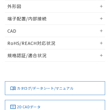
の共同利用に関して"
の「1.共同利
※本証明書は発行日時点で非含有を証明す
外形図
用者の範囲」に記載されている法人を
るもので、過去に遡って非含有を証明する
指します。
情報更新：2024/07/25
ものではありません。
端子配置/内部接続
また、RoHS指令のフタル酸エステル類４
物質の対応では、対応完了までの期間は出
外形図
情報更新：2024/07/25
CAD
荷製品に未対応品が混在することから備考
欄に対応日を記載しておりました。
端子配置/内部接続
ログイン/会員登録いただくと、CADデータをダウンロー
既に当社にて対応品への在庫切替を完了
RoHS/REACH対応状況
ドすることができます。
していることから、特段のことがない限
り、2022年1月12日より割愛しておりま
情報更新：2026/7/29
規格認証/適合状況
す。
ログイン/会員登録
EU RoHS
注意事項・凡例
G6B-1177P-FD-ND-US DC5についての規格認証/適合状況に
ついては、「カスタマーサポートセンタ お客様相談室」また
は貴社担当オムロン営業員または販売店にお問い合わせくだ
対応状況
対応予定月
※1
※2
さい。
ダウンロードデータをご利用いただく前に、以下を必ずお読
みください。
カタログ/データシート/マニュアル
対応済み
ソフトウェアの使用条件
お問い合わせ
中国 RoHS
注意事項・凡例
2D CADデータ