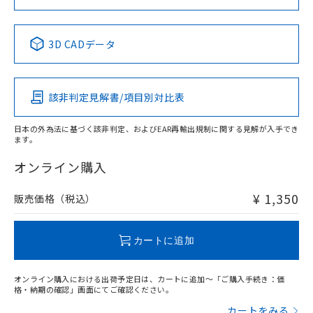
取りつけ穴加工図
中国 RoHS表
※1 ※2
3D CADデータ
Pb
Hg
Cd
Cr(VI)
該非判定見解書/項目別対比表
X
O
O
O
日本の外為法に基づく該非判定、およびEAR再輸出規制に関する見解が入手でき
ます。
"対応済み"や非含有の記載がされた商品であっても、流通
在庫等で未対応品が混在する可能性があります。
オンライン購入
非含有品が必要な際は、弊社営業部門もしくは販売店へお
問い合わせください。
¥ 1,350
販売価格（税込）
この製品のRoHS/REACH対応状況ページへ
カートに追加
オンライン購入における出荷予定日は、カートに追加～「ご購入手続き：価
格・納期の確認」画面にてご確認ください。
カートをみる