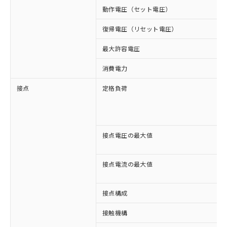
動作電圧（セット電圧）
復帰電圧（リセット電圧）
最大許容電圧
消費電力
接点
定格負荷
接点電圧の最大値
接点電流の最大値
接点構成
※1 対応状況
接触機構
対応済み：EU RoHS指令（10物質）の