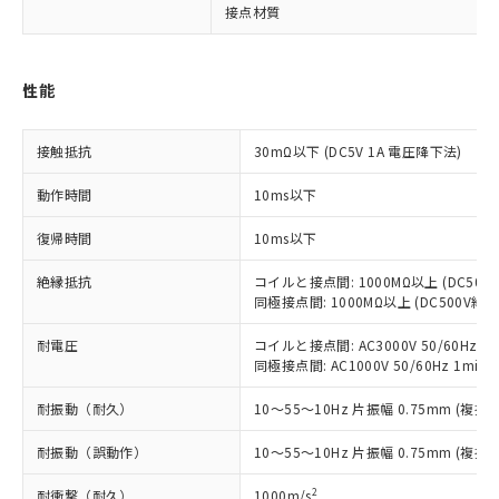
非含有に対応した製品が提供可能な商品で
接点材質
す。
対応予定：EU RoHS指令（10物質）の非含
ご利用条件
有に対応した製品に切り替える予定のある
性能
商品です。
対応予定なし：EU RoHS指令（10物質）の
以下の条件をお読みいただき、同意のうえ
接触抵抗
非含有に非対応の商品で、対応品を出す予
30mΩ以下 (DC5V 1A 電圧降下法)
ご利用ください。
定はありません。
動作時間
10ms以下
調査・確認中：EU RoHS指令（10物質）の
本サービスは、当社制御機器事業取扱
※1 中国RoHS○×表
非含有の対応状況を調査中または確認中の
商品の当社在庫状況および標準価格
復帰時間
10ms以下
商品です。
(税抜)を提供させていただくもので
「○」：最大均質材料含有率が中国RoHSの
非該当品：ライセンス料など無形物で、有
す。
絶縁抵抗
コイルと接点間: 1000MΩ以上 (DC50
基準値以下であることを示します。
害物質有無と関係のない商品です。
同極接点間: 1000MΩ以上 (DC500V
当社制御機器事業取扱商品の中には、
「×」：最大均質材料含有率が中国RoHSの
仕入先様の事情により、非含有部品として
本サービスの対象外となる商品もある
基準値を超えていることを示します。
いたものが、含有品と判明した場合などや
当社は、これら貴社製品のうち、外国
耐電圧
コイルと接点間: AC3000V 50/60Hz 1m
ことをご了承ください。
「－」：未確認です。当社販売部門へお問
むを得ず変更することがあります。
同極接点間: AC1000V 50/60Hz 1min
為替および外国貿易法に定める商品
在庫状況および標準価格照会結果は、
い合わせください。
（以下｢規制貨物等」という）を輸出
記載している更新日時点での社内デー
耐振動（耐久）
10～55～10Hz 片振幅 0.75mm (複振幅
*EU RoHS指令（10物質）：
または国外への提供する場合は、日本
記
タに基づき作成されるものであり、閲
説明
鉛(Pb) 1000ppm以下、 水銀(Hg) 1000ppm以下、 カド
*中国RoHS10物質の基準値 (GB/T26572)：
国政府の輸出許可(または役務取引許
号
覧された時点での実際の在庫および標
ミウム(Cd) 100ppm以下、
Pb(鉛) :1000ppm、 Hg(水銀) : 1000ppm、 Cd(カドミウ
耐振動（誤動作）
10～55～10Hz 片振幅 0.75mm (複振幅
可)を取得するなどの必要な手続きを
六価クロム(Cr(Ⅵ)) 1000ppm以下、ポリ臭化ビフェニル
ム) : 100ppm、
準価格とは異なる場合があることをご
類(PBB) 1000ppm以下、ポリ臭化ジフェニルエーテル類
Cr(Ⅵ)(六価クロム) : 1000ppm、 PBBs(ポリ臭化ビフェ
とります。
了承ください。
(PBDE) 1000ppm以下、フタル酸ビス(2-エチルヘキシ
2
耐衝撃（耐久）
1000m/s
○
一定数以上の在庫あり
ニル類) : 1000ppm、 PBDEs(ポリ臭化ジフェニルエーテ