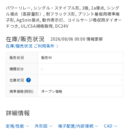
パワーリレー, シングル・ステイブル形, 1極, 1a接点, シング
ル接点（高容量形）, 耐フラックス形, プリント基板用標準端
子形, AgSnIn接点, 動作表示灯、コイルサージ吸収用ダイオー
ドつき, UL/CSA規格取得, DC24V
在庫/販売状況
2026/08/06 00:00 情報更新
在庫/販売状況 ご利用条件
販売状況
販売中
機種区分
-
在庫状況
標準価格(税別)
オープン価格
詳細情報
定格/性能
外形図
端子配置/内部接続
CAD