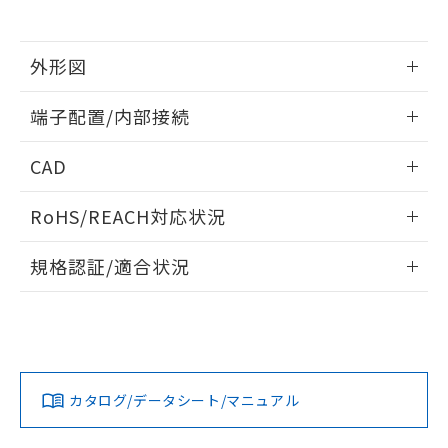
※当社の共同利用者とは、
"個人情報
51物質の非含有証明書（当社基準）
の共同利用に関して"
の「1.共同利
※本証明書は発行日時点で非含有を証明す
用者の範囲」に記載されている法人を
るもので、過去に遡って非含有を証明する
外形図
指します。
ものではありません。
情報更新：2024/07/25
また、RoHS指令のフタル酸エステル類４
端子配置/内部接続
物質の対応では、対応完了までの期間は出
荷製品に未対応品が混在することから備考
外形図
情報更新：2024/07/25
CAD
欄に対応日を記載しておりました。
既に当社にて対応品への在庫切替を完了
端子配置/内部接続
ログイン/会員登録いただくと、CADデータをダウンロー
していることから、特段のことがない限
RoHS/REACH対応状況
ドすることができます。
り、2022年1月12日より割愛しておりま
す。
情報更新：2026/7/29
規格認証/適合状況
ログイン/会員登録
EU RoHS
注意事項・凡例
G6B-1177P-FD-ND-US DC24についての規格認証/適合状況
については、「カスタマーサポートセンタ お客様相談室」ま
たは貴社担当オムロン営業員または販売店にお問い合わせく
対応状況
対応予定月
※1
※2
ださい。
ダウンロードデータをご利用いただく前に、以下を必ずお読
みください。
カタログ/データシート/マニュアル
対応済み
ソフトウェアの使用条件
お問い合わせ