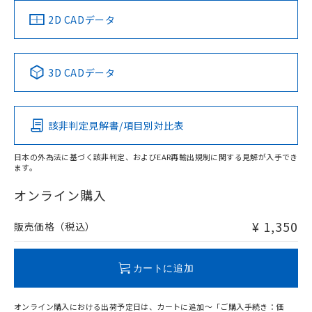
中国 RoHS
注意事項・凡例
2D CADデータ
取りつけ穴加工図
中国 RoHS表
※1 ※2
3D CADデータ
Pb
Hg
Cd
Cr(VI)
該非判定見解書/項目別対比表
X
O
O
O
日本の外為法に基づく該非判定、およびEAR再輸出規制に関する見解が入手でき
ます。
"対応済み"や非含有の記載がされた商品であっても、流通
在庫等で未対応品が混在する可能性があります。
オンライン購入
非含有品が必要な際は、弊社営業部門もしくは販売店へお
問い合わせください。
¥ 1,350
販売価格（税込）
この製品のRoHS/REACH対応状況ページへ
カートに追加
オンライン購入における出荷予定日は、カートに追加～「ご購入手続き：価