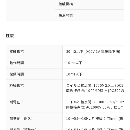
対応済み：EU RoHS指令（10物質）の
接触機構
非含有に対応した製品が提供可能な商品で
す。
接点材質
対応予定：EU RoHS指令（10物質）の非含
ご利用条件
有に対応した製品に切り替える予定のある
商品です。
性能
対応予定なし：EU RoHS指令（10物質）の
以下の条件をお読みいただき、同意のうえ
非含有に非対応の商品で、対応品を出す予
ご利用ください。
接触抵抗
30mΩ以下 (DC5V 1A 電圧降下法)
定はありません。
調査・確認中：EU RoHS指令（10物質）の
本サービスは、当社制御機器事業取扱
※1 中国RoHS○×表
動作時間
10ms以下
非含有の対応状況を調査中または確認中の
商品の当社在庫状況および標準価格
商品です。
(税抜)を提供させていただくもので
復帰時間
10ms以下
「○」：最大均質材料含有率が中国RoHSの
非該当品：ライセンス料など無形物で、有
す。
基準値以下であることを示します。
害物質有無と関係のない商品です。
当社制御機器事業取扱商品の中には、
絶縁抵抗
コイルと接点間: 1000MΩ以上 (DC50
「×」：最大均質材料含有率が中国RoHSの
仕入先様の事情により、非含有部品として
同極接点間: 1000MΩ以上 (DC500V
本サービスの対象外となる商品もある
基準値を超えていることを示します。
いたものが、含有品と判明した場合などや
当社は、これら貴社製品のうち、外国
ことをご了承ください。
「－」：未確認です。当社販売部門へお問
むを得ず変更することがあります。
為替および外国貿易法に定める商品
耐電圧
コイルと接点間: AC3000V 50/60Hz 1m
在庫状況および標準価格照会結果は、
い合わせください。
同極接点間: AC1000V 50/60Hz 1min
（以下｢規制貨物等」という）を輸出
記載している更新日時点での社内デー
*EU RoHS指令（10物質）：
または国外への提供する場合は、日本
記
タに基づき作成されるものであり、閲
説明
鉛(Pb) 1000ppm以下、 水銀(Hg) 1000ppm以下、 カド
*中国RoHS10物質の基準値 (GB/T26572)：
耐振動（耐久）
10～55～10Hz 片振幅 0.75mm (複振幅
国政府の輸出許可(または役務取引許
号
覧された時点での実際の在庫および標
ミウム(Cd) 100ppm以下、
Pb(鉛) :1000ppm、 Hg(水銀) : 1000ppm、 Cd(カドミウ
可)を取得するなどの必要な手続きを
六価クロム(Cr(Ⅵ)) 1000ppm以下、ポリ臭化ビフェニル
ム) : 100ppm、
準価格とは異なる場合があることをご
耐振動（誤動作）
10～55～10Hz 片振幅 0.75mm (複振幅