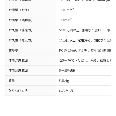
類(PBB) 1000ppm以下、ポリ臭化ジフェニルエーテル類
Cr(Ⅵ)(六価クロム) : 1000ppm、 PBBs(ポリ臭化ビフェ
とります。
了承ください。
(PBDE) 1000ppm以下、フタル酸ビス(2-エチルヘキシ
○
一定数以上の在庫あり
ニル類) : 1000ppm、 PBDEs(ポリ臭化ジフェニルエーテ
当社は規制貨物を破棄する場合は、完
ル) (DEHP)(別名：DOP) 1000ppm以下、フタル酸ブチ
正式な納期状況および標準価格はお客
ル類) : 1000ppm、
2
耐衝撃（耐久）
1000m/s
ルベンジル（BBP） 1000ppm以下、フタル酸ジブチル
全に破砕するなど、違法に輸出されな
DBP(フタル酸ジブチル) : 1000ppm、 DIBP(フタル酸ジ
様のお取引先、またはお客様担当のオ
（DBP） 1000ppm以下、フタル酸ジイソブチル
イソブチル) : 1000ppm、 BBP(フタル酸ブチルベンジ
△
一定数には満たないが在庫あり
いよう必要な手段を講じます。
ムロン制御機器販売店・当社販売員に
2
(DIBP) 1000ppm以下
耐衝撃（誤動作）
100m/s
ル) : 1000ppm、
当社は貴社製品を、核兵器、ミサイ
但し、RoHS指令で産業用監視および制御機器に対する
DEHP(フタル酸ビス(2-エチルヘキシル)) : 1000ppm
ご相談ください。
適用除外項目は除く。
ル、化学兵器、生物兵器またはその他
－
在庫なし(最新の在庫状況につ
耐久性（機械的）
5000万回以上 (開閉ひん度18,000回/h)
オムロン制御機器販売店や当社販売拠
フタル酸エステル類の４物質については閾値を超える意
武器並びにこれらの製造装置等に一切
いては、お客様のお取引先、ま
図的な使用がないことを確認しています。
点は「
販売ネットワーク
」をご確認
※2 環境保護使用期限
使用いたしません。
耐久性（電気的）
10万回以上 (定格負荷、開閉ひん度1,80
たはお客様担当のオムロン制御
ください。
当社は、貴社製品を第三者に販売する
機器販売店・当社販売員にご確
在庫状況および標準価格結果を当社の
※2 対応予定月
「ｅ」：有害物質（10物質）のすべてが基
故障率
DC5V 10mA (P水準、参考値) (開閉ひん
場合は、上記1、2および3の内容を当
認ください)
事前の承諾なく第三者に漏洩または開
準値以下であることを示します。
該第三者に通知します。また当社は、
示しないようお願いします。
使用温度範囲
-25～70℃（ただし、氷結、結露しな
部品在庫の切り替え状況などにより、予定
「10」：通常の使用状況下において有害物
販売先および販売に係わる関係者が違
マイパーツ機能（部品リスト作成サー
空
受注生産機種、また在庫状況の
月が前後することがあります。
質が外部に漏えいし、環境に深刻な影響を
法に輸出するおそれがある場合は、取
ビス）をご利用いただくには、I-Web
白
情報を公開していない機種
使用湿度範囲
5～85%RH
及ぼさない年数を意味します。
り引きをいたしません。
メンバーズにご登録されている必要が
「－」：未確認です。当社販売部門へお問
あります。
質量
約5.4g
い合わせください。
お客様が当ウェブサイト上で当社にご
※3 非含有証明書ダウンロード
登録された部品リストについて、当社
取りつけ方法
はんだづけ
および当社の共同利用者が、当社の製
下記の非含有証明書をダウンロードするこ
品・サービスに関するお客様との取
とができます。
合意する
キャンセル
引・商談に必要な範囲で利用すること
をご了承ください。
EU RoHS指令（10物質）の非含有証明書