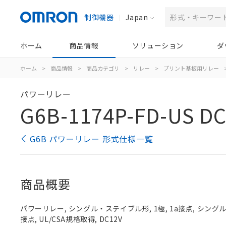
制御機器
Japan
ホーム
商品情報
ソリューション
ダ
ホーム
>
商品情報
>
商品カテゴリ
>
リレー
>
プリント基板用リレー
パワーリレー
G6B-1174P-FD-US D
G6B パワーリレー 形式仕様一覧
商品概要
パワーリレー, シングル・ステイブル形, 1極, 1a接点, シン
接点, UL/CSA規格取得, DC12V