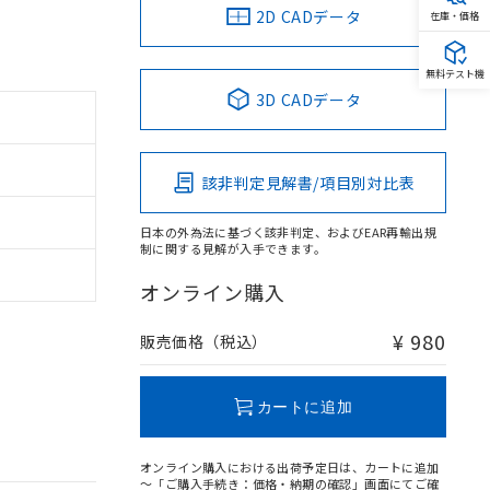
2D CADデータ
在庫・価格
無料テスト機
3D CADデータ
該非判定見解書/項目別対比表
日本の外為法に基づく該非判定、およびEAR再輸出規
制に関する見解が入手できます。
オンライン購入
¥ 980
販売価格（税込）
カートに追加
オンライン購入における出荷予定日は、カートに追加
～「ご購入手続き：価格・納期の確認」画面にてご確