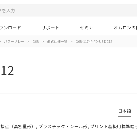
ウンロード
サポート
セミナ
オムロンの
>
パワーリレー
>
G6B
>
形式仕様一覧
>
G6B-1174P-FD-US DC12
C12
日本語
グル接点（高容量形）, プラスチック・シール形, プリント基板用標準端子形,