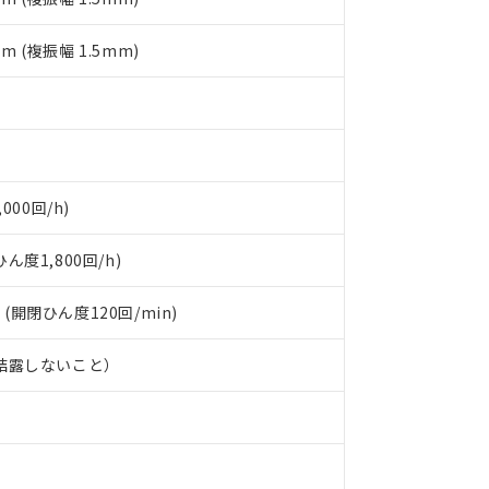
品への在庫切替を完了していることから、特段のことがない限り、20
す。
mm (複振幅 1.5mm)
000回/h)
度1,800回/h)
 (開閉ひん度120回/min)
、結露しないこと）