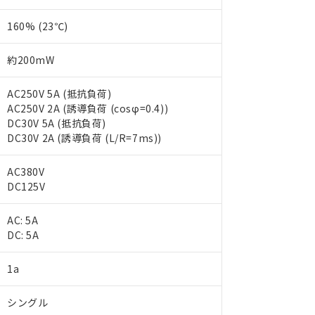
160% (23℃)
約200mW
AC250V 5A (抵抗負荷)
AC250V 2A (誘導負荷 (cosφ=0.4))
DC30V 5A (抵抗負荷)
DC30V 2A (誘導負荷 (L/R=7ms))
AC380V
DC125V
 RoHS指令（10物質）の非含有に対応した製品が提供可能な商品です
oHS指令（10物質）の非含有に対応した製品に切り替える予定のある
AC: 5A
 RoHS指令（10物質）の非含有に非対応の商品で、対応品を出す予
DC: 5A
 RoHS指令（10物質）の非含有の対応状況を調査中または確認中の
ンス料など無形物で、有害物質有無と関係のない商品です。
○×表
より、非含有部品としていたものが、含有品と判明した場合などやむ
1a
みいただき、同意のうえご利用ください。
材料含有率が中国RoHSの基準値以下であることを示します。
シングル
材料含有率が中国RoHSの基準値を超えていることを示します。
、当社制御機器事業取扱商品の当社在庫状況および標準価格(税抜)
ら貴社製品のうち、外国為替および外国貿易法に定める商品（以下｢
質）：