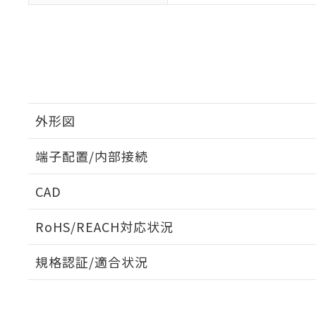
外形図
端子配置/内部接続
外形図
CAD
端子配置/内部接続
ログイン/会員登録いただくと、CADデータをダウンロ
RoHS/REACH対応状況
規格認証/適合状況
EU RoHS
注意事項・凡例
G6B-1174P-FD-US DC12についての規格認証/適合
員または販売店にお問い合わせください。