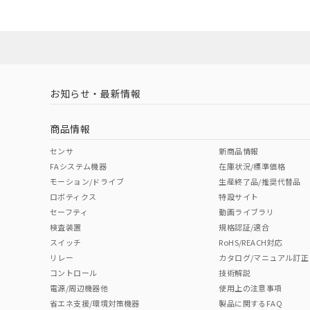
ダウンロードデータをご利用いただく前に、以下を必ずお読
対応状況
対応予定月
※1
※2
ソフトウェアの使用条件
対応済み
取りつけ穴加工図
お知らせ・最新情報
中国 RoHS
注意事項・凡例
商品情報
中国 RoHS表
※1 ※2
センサ
新商品情報
FAシステム機器
在庫状況/標準価格
Pb
Hg
Cd
Cr(V
モーション/ドライブ
生産終了品/推奨代替品
ロボティクス
特設サイト
セーフティ
動画ライブラリ
検査装置
規格認証/適合
O
O
O
O
スイッチ
RoHS/REACH対応
リレー
カタログ/マニュアル訂正
コントロール
技術解説
"対応済み"や非含有の記載がされた商品であっても、流通
電源/周辺機器他
使用上の注意事項
非含有品が必要な際は、弊社営業部門もしくは販売店へお
省エネ支援/環境対策機器
製品に関するFAQ