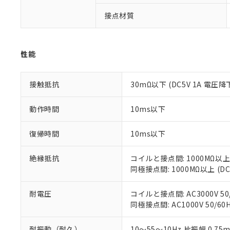
「－」：未確認で
鉛(Pb) 1000ppm以下、
くものです。
う）を輸出ま
記
説明
六価クロム(Cr(Ⅵ)) 1
接点材質
当社制御機器
などの必要な
フタル酸ビス(2-エチルヘ
号
*中国RoHS10物質の基準値 
ル（DBP） 1000ppm
在庫状況およ
当社は規制貨
Pb(鉛) :1000ppm、 Hg
但し、RoHS指令で産
のであり、閲
ます。
Cr(Ⅵ)(六価クロム) : 
フタル酸エステル類の４
○
一定数以
DBP(フタル酸ジブチル) :
い。
当社は貴社製
性能
DEHP(フタル酸ビス(2-エ
正式な納期状
置等に一切使
当社販売員に
※2 対応予定月
△
一定数に
当社は、貴社
オムロン制御
接触抵抗
30mΩ以下 (DC5V 1A 電圧降
また当社は、
※2 環境保護使
在庫状況およ
部品在庫の切り替
たしません。
－
在庫なし
す。
「ｅ」：有害物質
動作時間
10ms以下
機器販売
マイパーツ機
「10」：通常の
ている必要が
味します。
復帰時間
10ms以下
空
受注生産
お客様が当ウ
※3 非含有証明
「－」：未確認で
白
が、当社の製
絶縁抵抗
コイルと接点間: 1000MΩ以上
さい。
下記の非含有証明
同極接点間: 1000MΩ以上 (
※当社の共同
いる法人を指
EU RoHS指令（
51物質の非含有証
耐電圧
コイルと接点間: AC3000V 50/
※本証明書は発行
同極接点間: AC1000V 50/60H
また、RoHS指
混在することから
耐振動（耐久）
10～55～10Hz 片振幅 0.75