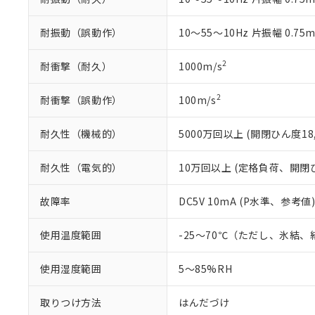
既に当社にて対応
り割愛しておりま
耐振動（誤動作）
10～55～10Hz 片振幅 0.75
2
耐衝撃（耐久）
1000m/s
2
耐衝撃（誤動作）
100m/s
耐久性（機械的）
5000万回以上 (開閉ひん度18,
耐久性（電気的）
10万回以上 (定格負荷、開閉ひん
故障率
DC5V 10mA (P水準、参考値)
使用温度範囲
-25～70℃（ただし、氷結
使用湿度範囲
5～85%RH
取りつけ方法
はんだづけ