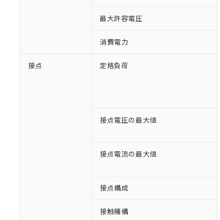
最大許容電圧
消費電力
接点
定格負荷
※1 対応状況
接点電圧の最大値
対応済み：EU
対応予定：EU R
接点電流の最大値
対応予定なし：EU
調査・確認中：EU
ご利用条件
非該当品：ライセ
※1 中国RoHS
仕入先様の事情に
接点構成
があります。
以下の条件をお読
「○」：最大均質
接触機構
「×」：最大均質
本サービスは
当社は、これ
*EU RoHS指令（10物