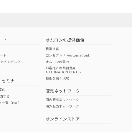
お問い合わせ
ート
オムロンの提供価値
目指す姿
ポート
コンセプト「i-Automation!」
ジャパンデスク
オムロンの強み
お客様との共創拠点
AUTOMATION CENTER
DIBP
BBP
DEHP
環境保護
技術を磨く現場
・セミナ
使用期限
案内
販売ネットワーク
講する
O
O
O
e
国内販売ネットワーク
ス一覧（PDF）
海外販売ネットワーク
オンラインストア