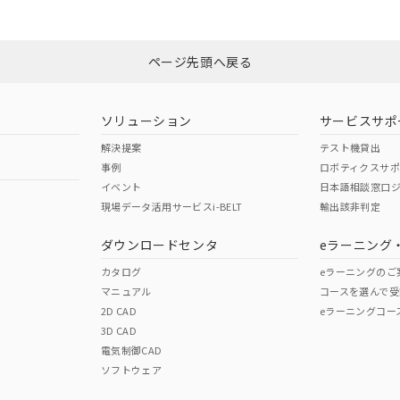
みください。
非含有証明書
※3
ページ先頭へ戻る
ダウンロードはこちら
ソリューション
サービスサポ
解決提案
テスト機貸出
事例
ロボティクスサ
イベント
日本語相談窓口
現場データ活用サービスi-BELT
輸出該非判定
I)
PBBs
PBDEs
DBP
ダウンロードセンタ
eラーニング
カタログ
eラーニングのご
マニュアル
コースを選んで受
O
O
O
2D CAD
eラーニングコー
3D CAD
電気制御CAD
在庫等で未対応品が混在する可能性があります。
ソフトウェア
問い合わせください。