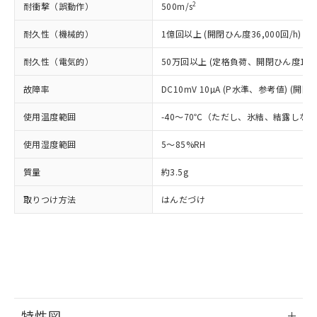
（DBP） 1000ppm以下、フタル酸ジイソブチル
イソブチル) : 1000ppm、 BBP(フタル酸ブチルベンジ
△
一定数には満たないが在庫あり
2
耐衝撃（誤動作）
500m/s
いよう必要な手段を講じます。
ムロン制御機器販売店・当社販売員に
(DIBP) 1000ppm以下
ル) : 1000ppm、
当社は貴社製品を、核兵器、ミサイ
但し、RoHS指令で産業用監視および制御機器に対する
DEHP(フタル酸ビス(2-エチルヘキシル)) : 1000ppm
ご相談ください。
適用除外項目は除く。
耐久性（機械的）
1億回以上 (開閉ひん度36,000回/h)
ル、化学兵器、生物兵器またはその他
－
在庫なし(最新の在庫状況につ
オムロン制御機器販売店や当社販売拠
フタル酸エステル類の４物質については閾値を超える意
武器並びにこれらの製造装置等に一切
いては、お客様のお取引先、ま
図的な使用がないことを確認しています。
点は「
販売ネットワーク
」をご確認
耐久性（電気的）
50万回以上 (定格負荷、開閉ひん度1,80
※2 環境保護使用期限
使用いたしません。
たはお客様担当のオムロン制御
ください。
当社は、貴社製品を第三者に販売する
機器販売店・当社販売員にご確
在庫状況および標準価格結果を当社の
故障率
DC10mV 10µA (P水準、参考値) (開閉
※2 対応予定月
「ｅ」：有害物質（10物質）のすべてが基
場合は、上記1、2および3の内容を当
認ください)
事前の承諾なく第三者に漏洩または開
準値以下であることを示します。
該第三者に通知します。また当社は、
示しないようお願いします。
使用温度範囲
-40～70℃（ただし、氷結、結露しな
部品在庫の切り替え状況などにより、予定
「10」：通常の使用状況下において有害物
販売先および販売に係わる関係者が違
マイパーツ機能（部品リスト作成サー
空
受注生産機種、また在庫状況の
月が前後することがあります。
質が外部に漏えいし、環境に深刻な影響を
法に輸出するおそれがある場合は、取
使用湿度範囲
5～85%RH
ビス）をご利用いただくには、I-Web
白
情報を公開していない機種
及ぼさない年数を意味します。
り引きをいたしません。
メンバーズにご登録されている必要が
「－」：未確認です。当社販売部門へお問
質量
約3.5g
あります。
い合わせください。
お客様が当ウェブサイト上で当社にご
※3 非含有証明書ダウンロード
取りつけ方法
はんだづけ
登録された部品リストについて、当社
および当社の共同利用者が、当社の製
下記の非含有証明書をダウンロードするこ
品・サービスに関するお客様との取
とができます。
合意する
キャンセル
引・商談に必要な範囲で利用すること
をご了承ください。
EU RoHS指令（10物質）の非含有証明書
※当社の共同利用者とは、
"個人情報
51物質の非含有証明書（当社基準）
の共同利用に関して"
の「1.共同利
※本証明書は発行日時点で非含有を証明す
用者の範囲」に記載されている法人を
特性図