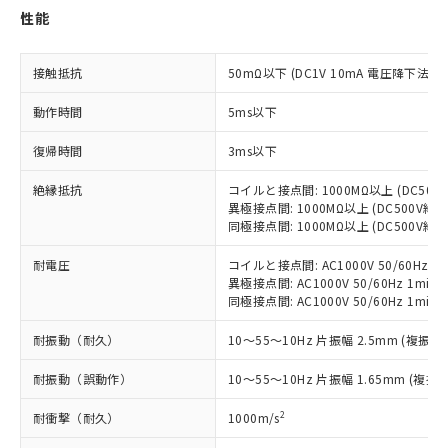
対応予定：EU RoHS指令（10物質）の非含
性能
ご利用条件
有に対応した製品に切り替える予定のある
商品です。
接触抵抗
50mΩ以下 (DC1V 10mA 電圧降下法)
対応予定なし：EU RoHS指令（10物質）の
以下の条件をお読みいただき、同意のうえ
非含有に非対応の商品で、対応品を出す予
動作時間
5ms以下
ご利用ください。
定はありません。
調査・確認中：EU RoHS指令（10物質）の
本サービスは、当社制御機器事業取扱
復帰時間
3ms以下
※1 中国RoHS○×表
非含有の対応状況を調査中または確認中の
商品の当社在庫状況および標準価格
商品です。
絶縁抵抗
コイルと接点間: 1000MΩ以上 (DC50
(税抜)を提供させていただくもので
「○」：最大均質材料含有率が中国RoHSの
非該当品：ライセンス料など無形物で、有
異極接点間: 1000MΩ以上 (DC500V
す。
基準値以下であることを示します。
害物質有無と関係のない商品です。
同極接点間: 1000MΩ以上 (DC500V
当社制御機器事業取扱商品の中には、
「×」：最大均質材料含有率が中国RoHSの
仕入先様の事情により、非含有部品として
本サービスの対象外となる商品もある
基準値を超えていることを示します。
耐電圧
コイルと接点間: AC1000V 50/60Hz 1m
いたものが、含有品と判明した場合などや
当社は、これら貴社製品のうち、外国
ことをご了承ください。
異極接点間: AC1000V 50/60Hz 1min
「－」：未確認です。当社販売部門へお問
むを得ず変更することがあります。
為替および外国貿易法に定める商品
在庫状況および標準価格照会結果は、
同極接点間: AC1000V 50/60Hz 1min
い合わせください。
（以下｢規制貨物等」という）を輸出
記載している更新日時点での社内デー
*EU RoHS指令（10物質）：
または国外への提供する場合は、日本
記
タに基づき作成されるものであり、閲
説明
耐振動（耐久）
10～55～10Hz 片振幅 2.5mm (複振幅 
鉛(Pb) 1000ppm以下、 水銀(Hg) 1000ppm以下、 カド
*中国RoHS10物質の基準値 (GB/T26572)：
国政府の輸出許可(または役務取引許
号
覧された時点での実際の在庫および標
ミウム(Cd) 100ppm以下、
Pb(鉛) :1000ppm、 Hg(水銀) : 1000ppm、 Cd(カドミウ
可)を取得するなどの必要な手続きを
六価クロム(Cr(Ⅵ)) 1000ppm以下、ポリ臭化ビフェニル
ム) : 100ppm、
耐振動（誤動作）
10～55～10Hz 片振幅 1.65mm (複振幅
準価格とは異なる場合があることをご
類(PBB) 1000ppm以下、ポリ臭化ジフェニルエーテル類
Cr(Ⅵ)(六価クロム) : 1000ppm、 PBBs(ポリ臭化ビフェ
とります。
了承ください。
(PBDE) 1000ppm以下、フタル酸ビス(2-エチルヘキシ
○
一定数以上の在庫あり
ニル類) : 1000ppm、 PBDEs(ポリ臭化ジフェニルエーテ
当社は規制貨物を破棄する場合は、完
2
耐衝撃（耐久）
1000m/s
ル) (DEHP)(別名：DOP) 1000ppm以下、フタル酸ブチ
正式な納期状況および標準価格はお客
ル類) : 1000ppm、
ルベンジル（BBP） 1000ppm以下、フタル酸ジブチル
全に破砕するなど、違法に輸出されな
DBP(フタル酸ジブチル) : 1000ppm、 DIBP(フタル酸ジ
様のお取引先、またはお客様担当のオ