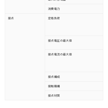
消費電力
接点
定格負荷
A
A
D
D
接点電圧の最大値
A
D
接点電流の最大値
A
A
D
D
接点構成
2
※1 対応状況
接触機構
接点材質
対応済み：EU RoHS指令（10物質）の
非含有に対応した製品が提供可能な商品で
す。