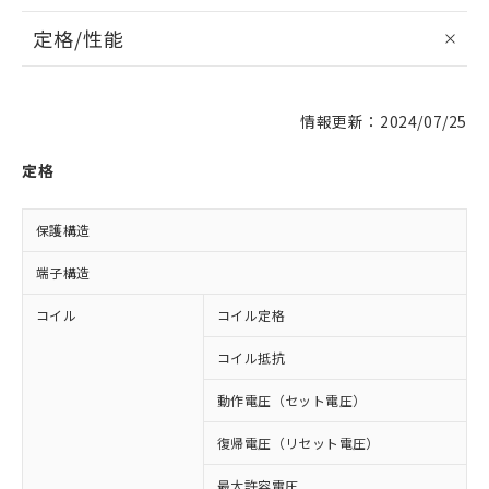
定格/性能
情報更新：2024/07/25
定格
保護構造
端子構造
コイル
コイル定格
D
コイル抵抗
2
動作電圧（セット電圧）
復帰電圧（リセット電圧）
最大許容電圧
2