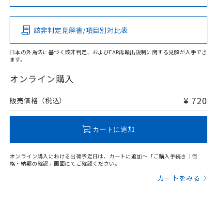
Pb
Hg
Cd
Cr(VI)
開閉容量
該非判定見解書/項目別対比表
O
O
O
O
日本の外為法に基づく該非判定、およびEAR再輸出規制に関する見解が入手でき
ます。
"対応済み"や非含有の記載がされた商品であっても、流通
在庫等で未対応品が混在する可能性があります。
オンライン購入
非含有品が必要な際は、弊社営業部門もしくは販売店へお
問い合わせください。
¥ 720
販売価格（税込）
この製品のRoHS/REACH対応状況ページへ
カートに追加
オンライン購入における出荷予定日は、カートに追加～「ご購入手続き：価
格・納期の確認」画面にてご確認ください。
カートをみる