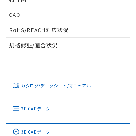
るもので、過去に遡って非含有を証明する
指します。
ものではありません。
情報更新：2024/07/25
また、RoHS指令のフタル酸エステル類４
CAD
物質の対応では、対応完了までの期間は出
電気的寿命曲線
ログイン/会員登録いただくと、CADデータをダウンロー
荷製品に未対応品が混在することから備考
RoHS/REACH対応状況
ドすることができます。
欄に対応日を記載しておりました。
既に当社にて対応品への在庫切替を完了
情報更新：2026/7/29
規格認証/適合状況
していることから、特段のことがない限
り、2022年1月12日より割愛しておりま
ログイン/会員登録
EU RoHS
注意事項・凡例
G6A-274P-ST-US DC24についての規格認証/適合状況につい
す。
ては、「カスタマーサポートセンタ お客様相談室」または貴
社担当オムロン営業員または販売店にお問い合わせくださ
対応状況
対応予定月
※1
※2
い。
ダウンロードデータをご利用いただく前に、以下を必ずお読
みください。
カタログ/データシート/マニュアル
対応済み
ソフトウェアの使用条件
お問い合わせ
中国 RoHS
注意事項・凡例
2D CADデータ
中国 RoHS表
※1 ※2
3D CADデータ