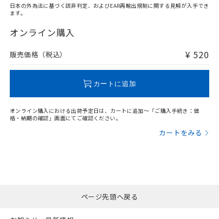
日本の外為法に基づく該非判定、およびEAR再輸出規制に関する見解が入手でき
ます。
"対応済み"や非含有の記載がされた商品であっても、流通
在庫等で未対応品が混在する可能性があります。
オンライン購入
非含有品が必要な際は、弊社営業部門もしくは販売店へお
問い合わせください。
¥ 520
販売価格（税込）
この製品のRoHS/REACH対応状況ページへ
カートに追加
オンライン購入における出荷予定日は、カートに追加～「ご購入手続き：価
格・納期の確認」画面にてご確認ください。
カートをみる
ページ先頭へ戻る