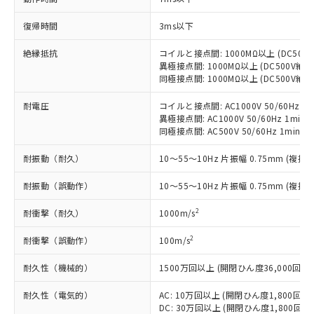
商品です。
対応予定なし：EU RoHS指令（10物質）の
復帰時間
3ms以下
以下の条件をお読みいただき、同意のうえ
非含有に非対応の商品で、対応品を出す予
ご利用ください。
定はありません。
絶縁抵抗
コイルと接点間: 1000MΩ以上 (DC50
調査・確認中：EU RoHS指令（10物質）の
異極接点間: 1000MΩ以上 (DC500V
本サービスは、当社制御機器事業取扱
※1 中国RoHS○×表
同極接点間: 1000MΩ以上 (DC500V
非含有の対応状況を調査中または確認中の
商品の当社在庫状況および標準価格
商品です。
(税抜)を提供させていただくもので
耐電圧
コイルと接点間: AC1000V 50/60Hz 1m
「○」：最大均質材料含有率が中国RoHSの
非該当品：ライセンス料など無形物で、有
す。
異極接点間: AC1000V 50/60Hz 1min
基準値以下であることを示します。
害物質有無と関係のない商品です。
当社制御機器事業取扱商品の中には、
同極接点間: AC500V 50/60Hz 1min
「×」：最大均質材料含有率が中国RoHSの
仕入先様の事情により、非含有部品として
本サービスの対象外となる商品もある
基準値を超えていることを示します。
いたものが、含有品と判明した場合などや
当社は、これら貴社製品のうち、外国
耐振動（耐久）
10～55～10Hz 片振幅 0.75mm (複振幅
ことをご了承ください。
「－」：未確認です。当社販売部門へお問
むを得ず変更することがあります。
為替および外国貿易法に定める商品
在庫状況および標準価格照会結果は、
い合わせください。
（以下｢規制貨物等」という）を輸出
耐振動（誤動作）
10～55～10Hz 片振幅 0.75mm (複振幅
記載している更新日時点での社内デー
*EU RoHS指令（10物質）：
または国外への提供する場合は、日本
記
タに基づき作成されるものであり、閲
説明
鉛(Pb) 1000ppm以下、 水銀(Hg) 1000ppm以下、 カド
*中国RoHS10物質の基準値 (GB/T26572)：
2
耐衝撃（耐久）
1000m/s
国政府の輸出許可(または役務取引許
号
覧された時点での実際の在庫および標
ミウム(Cd) 100ppm以下、
Pb(鉛) :1000ppm、 Hg(水銀) : 1000ppm、 Cd(カドミウ
可)を取得するなどの必要な手続きを
六価クロム(Cr(Ⅵ)) 1000ppm以下、ポリ臭化ビフェニル
ム) : 100ppm、
準価格とは異なる場合があることをご
2
類(PBB) 1000ppm以下、ポリ臭化ジフェニルエーテル類
耐衝撃（誤動作）
100m/s
Cr(Ⅵ)(六価クロム) : 1000ppm、 PBBs(ポリ臭化ビフェ
とります。
了承ください。
(PBDE) 1000ppm以下、フタル酸ビス(2-エチルヘキシ
○
一定数以上の在庫あり
ニル類) : 1000ppm、 PBDEs(ポリ臭化ジフェニルエーテ
当社は規制貨物を破棄する場合は、完
ル) (DEHP)(別名：DOP) 1000ppm以下、フタル酸ブチ
正式な納期状況および標準価格はお客
ル類) : 1000ppm、
耐久性（機械的）
1500万回以上 (開閉ひん度36,000回/h)
ルベンジル（BBP） 1000ppm以下、フタル酸ジブチル
全に破砕するなど、違法に輸出されな
DBP(フタル酸ジブチル) : 1000ppm、 DIBP(フタル酸ジ
様のお取引先、またはお客様担当のオ
（DBP） 1000ppm以下、フタル酸ジイソブチル
イソブチル) : 1000ppm、 BBP(フタル酸ブチルベンジ
△
一定数には満たないが在庫あり
いよう必要な手段を講じます。
ムロン制御機器販売店・当社販売員に
(DIBP) 1000ppm以下
ル) : 1000ppm、
耐久性（電気的）
AC: 10万回以上 (開閉ひん度1,800回/h)
当社は貴社製品を、核兵器、ミサイ
但し、RoHS指令で産業用監視および制御機器に対する
DEHP(フタル酸ビス(2-エチルヘキシル)) : 1000ppm
ご相談ください。
DC: 30万回以上 (開閉ひん度1,800回/h
適用除外項目は除く。