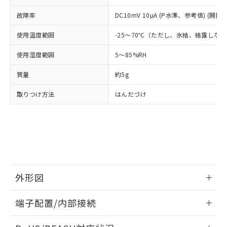
ル、化学兵器、生物兵器またはその他
－
在庫なし(最新の在庫状況につ
オムロン制御機器販売店や当社販売拠
フタル酸エステル類の４物質については閾値を超える意
武器並びにこれらの製造装置等に一切
いては、お客様のお取引先、ま
図的な使用がないことを確認しています。
故障率
DC10mV 10µA (P水準、参考値) (開閉
点は「
販売ネットワーク
」をご確認
※2 環境保護使用期限
使用いたしません。
たはお客様担当のオムロン制御
ください。
当社は、貴社製品を第三者に販売する
使用温度範囲
-25～70℃（ただし、氷結、結露しな
機器販売店・当社販売員にご確
在庫状況および標準価格結果を当社の
※2 対応予定月
「ｅ」：有害物質（10物質）のすべてが基
場合は、上記1、2および3の内容を当
認ください)
事前の承諾なく第三者に漏洩または開
準値以下であることを示します。
使用湿度範囲
5～85%RH
該第三者に通知します。また当社は、
示しないようお願いします。
部品在庫の切り替え状況などにより、予定
「10」：通常の使用状況下において有害物
販売先および販売に係わる関係者が違
マイパーツ機能（部品リスト作成サー
空
受注生産機種、また在庫状況の
質量
約5g
月が前後することがあります。
質が外部に漏えいし、環境に深刻な影響を
法に輸出するおそれがある場合は、取
ビス）をご利用いただくには、I-Web
白
情報を公開していない機種
及ぼさない年数を意味します。
り引きをいたしません。
メンバーズにご登録されている必要が
取りつけ方法
はんだづけ
「－」：未確認です。当社販売部門へお問
あります。
い合わせください。
お客様が当ウェブサイト上で当社にご
※3 非含有証明書ダウンロード
登録された部品リストについて、当社
および当社の共同利用者が、当社の製
下記の非含有証明書をダウンロードするこ
品・サービスに関するお客様との取
とができます。
合意する
キャンセル
引・商談に必要な範囲で利用すること
をご了承ください。
EU RoHS指令（10物質）の非含有証明書
外形図
※当社の共同利用者とは、
"個人情報
51物質の非含有証明書（当社基準）
の共同利用に関して"
の「1.共同利
※本証明書は発行日時点で非含有を証明す
情報更新：2024/07/25
用者の範囲」に記載されている法人を
端子配置/内部接続
るもので、過去に遡って非含有を証明する
指します。
ものではありません。
外形図
情報更新：2024/07/25
また、RoHS指令のフタル酸エステル類４