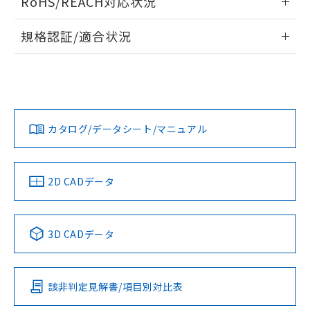
RoHS/REACH対応状況
物質の対応では、対応完了までの期間は出
端子配置/内部接続
情報更新：2026/7/29
荷製品に未対応品が混在することから備考
規格認証/適合状況
欄に対応日を記載しておりました。
既に当社にて対応品への在庫切替を完了
EU RoHS
注意事項・凡例
G5V-2-H1 DC5についての規格認証/適合状況については、
していることから、特段のことがない限
「カスタマーサポートセンタ お客様相談室」または貴社担当
り、2022年1月12日より割愛しておりま
オムロン営業員または販売店にお問い合わせください。
す。
対応状況
対応予定月
※1
※2
お問い合わせ
カタログ/データシート/マニュアル
対応済み
取りつけ穴加工図
中国 RoHS
注意事項・凡例
2D CADデータ
中国 RoHS表
※1 ※2
3D CADデータ
Pb
Hg
Cd
Cr(VI)
該非判定見解書/項目別対比表
O
O
O
O