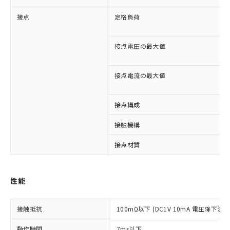
接点
定格負荷
接点電圧の最大値
接点電流の最大値
接点構成
接触機構
接点材質
※1 対応状況
対応済み：EU RoHS指令（10物質）の
性能
非含有に対応した製品が提供可能な商品で
す。
接触抵抗
100mΩ以下 (DC1V 10mA 電圧降下法)
対応予定：EU RoHS指令（10物質）の非含
ご利用条件
有に対応した製品に切り替える予定のある
動作時間
7ms以下