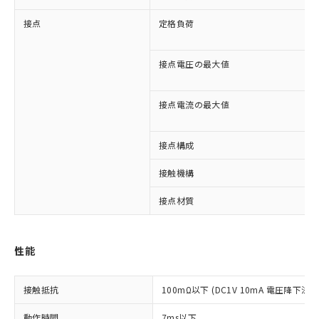
接点
定格負荷
接点電圧の最大値
接点電流の最大値
接点構成
接触機構
接点材質
※1 対応状況
対応済み：EU RoHS指令（10物質）の
性能
非含有に対応した製品が提供可能な商品で
す。
接触抵抗
100mΩ以下 (DC1V 10mA 電圧降下法)
対応予定：EU RoHS指令（10物質）の非含
ご利用条件
有に対応した製品に切り替える予定のある
動作時間
7ms以下