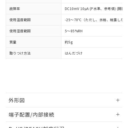
ル、化学兵器、生物兵器またはその他
－
在庫なし(最新の在庫状況につ
オムロン制御機器販売店や当社販売拠
フタル酸エステル類の４物質については閾値を超える意
武器並びにこれらの製造装置等に一切
いては、お客様のお取引先、ま
図的な使用がないことを確認しています。
故障率
DC10mV 10µA (P水準、参考値) (開閉
点は「
販売ネットワーク
」をご確認
※2 環境保護使用期限
使用いたしません。
たはお客様担当のオムロン制御
ください。
当社は、貴社製品を第三者に販売する
使用温度範囲
-25～70℃（ただし、氷結、結露しな
機器販売店・当社販売員にご確
在庫状況および標準価格結果を当社の
※2 対応予定月
「ｅ」：有害物質（10物質）のすべてが基
場合は、上記1、2および3の内容を当
認ください)
事前の承諾なく第三者に漏洩または開
準値以下であることを示します。
使用湿度範囲
5～85%RH
該第三者に通知します。また当社は、
示しないようお願いします。
部品在庫の切り替え状況などにより、予定
「10」：通常の使用状況下において有害物
販売先および販売に係わる関係者が違
マイパーツ機能（部品リスト作成サー
空
受注生産機種、また在庫状況の
質量
約5g
月が前後することがあります。
質が外部に漏えいし、環境に深刻な影響を
法に輸出するおそれがある場合は、取
ビス）をご利用いただくには、I-Web
白
情報を公開していない機種
及ぼさない年数を意味します。
り引きをいたしません。
メンバーズにご登録されている必要が
取りつけ方法
はんだづけ
「－」：未確認です。当社販売部門へお問
あります。
い合わせください。
お客様が当ウェブサイト上で当社にご
※3 非含有証明書ダウンロード
登録された部品リストについて、当社
および当社の共同利用者が、当社の製
下記の非含有証明書をダウンロードするこ
品・サービスに関するお客様との取
とができます。
合意する
キャンセル
引・商談に必要な範囲で利用すること
をご了承ください。
EU RoHS指令（10物質）の非含有証明書
外形図
※当社の共同利用者とは、
"個人情報
51物質の非含有証明書（当社基準）
の共同利用に関して"
の「1.共同利
※本証明書は発行日時点で非含有を証明す
情報更新：2024/07/25
用者の範囲」に記載されている法人を
端子配置/内部接続
るもので、過去に遡って非含有を証明する
指します。
ものではありません。
外形図
情報更新：2024/07/25
また、RoHS指令のフタル酸エステル類４