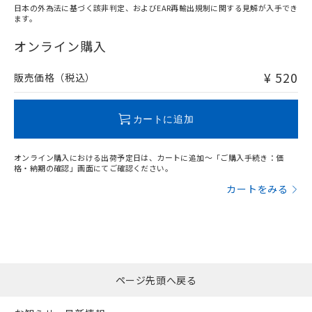
日本の外為法に基づく該非判定、およびEAR再輸出規制に関する見解が入手でき
ます。
"対応済み"や非含有の記載がされた商品であっても、流通
在庫等で未対応品が混在する可能性があります。
オンライン購入
非含有品が必要な際は、弊社営業部門もしくは販売店へお
問い合わせください。
¥ 520
販売価格（税込）
この製品のRoHS/REACH対応状況ページへ
カートに追加
オンライン購入における出荷予定日は、カートに追加～「ご購入手続き：価
格・納期の確認」画面にてご確認ください。
カートをみる
ページ先頭へ戻る