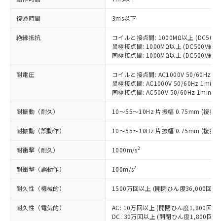
商品です。
対応予定なし：EU RoHS指令（10物質）の
復帰時間
3ms以下
以下の条件をお読みいただき、同意のうえ
非含有に非対応の商品で、対応品を出す予
ご利用ください。
定はありません。
絶縁抵抗
コイルと接点間: 1000MΩ以上 (DC50
調査・確認中：EU RoHS指令（10物質）の
異極接点間: 1000MΩ以上 (DC500V
本サービスは、当社制御機器事業取扱
※1 中国RoHS○×表
同極接点間: 1000MΩ以上 (DC500V
非含有の対応状況を調査中または確認中の
商品の当社在庫状況および標準価格
商品です。
(税抜)を提供させていただくもので
耐電圧
コイルと接点間: AC1000V 50/60Hz 1m
「○」：最大均質材料含有率が中国RoHSの
非該当品：ライセンス料など無形物で、有
す。
異極接点間: AC1000V 50/60Hz 1min
基準値以下であることを示します。
害物質有無と関係のない商品です。
当社制御機器事業取扱商品の中には、
同極接点間: AC500V 50/60Hz 1min
「×」：最大均質材料含有率が中国RoHSの
仕入先様の事情により、非含有部品として
本サービスの対象外となる商品もある
基準値を超えていることを示します。
いたものが、含有品と判明した場合などや
当社は、これら貴社製品のうち、外国
耐振動（耐久）
10～55～10Hz 片振幅 0.75mm (複振幅
ことをご了承ください。
「－」：未確認です。当社販売部門へお問
むを得ず変更することがあります。
為替および外国貿易法に定める商品
在庫状況および標準価格照会結果は、
い合わせください。
（以下｢規制貨物等」という）を輸出
耐振動（誤動作）
10～55～10Hz 片振幅 0.75mm (複振幅
記載している更新日時点での社内デー
*EU RoHS指令（10物質）：
または国外への提供する場合は、日本
記
タに基づき作成されるものであり、閲
説明
鉛(Pb) 1000ppm以下、 水銀(Hg) 1000ppm以下、 カド
*中国RoHS10物質の基準値 (GB/T26572)：
2
耐衝撃（耐久）
1000m/s
国政府の輸出許可(または役務取引許
号
覧された時点での実際の在庫および標
ミウム(Cd) 100ppm以下、
Pb(鉛) :1000ppm、 Hg(水銀) : 1000ppm、 Cd(カドミウ
可)を取得するなどの必要な手続きを
六価クロム(Cr(Ⅵ)) 1000ppm以下、ポリ臭化ビフェニル
ム) : 100ppm、
準価格とは異なる場合があることをご
2
類(PBB) 1000ppm以下、ポリ臭化ジフェニルエーテル類
耐衝撃（誤動作）
100m/s
Cr(Ⅵ)(六価クロム) : 1000ppm、 PBBs(ポリ臭化ビフェ
とります。
了承ください。
(PBDE) 1000ppm以下、フタル酸ビス(2-エチルヘキシ
○
一定数以上の在庫あり
ニル類) : 1000ppm、 PBDEs(ポリ臭化ジフェニルエーテ
当社は規制貨物を破棄する場合は、完
ル) (DEHP)(別名：DOP) 1000ppm以下、フタル酸ブチ
正式な納期状況および標準価格はお客
ル類) : 1000ppm、
耐久性（機械的）
1500万回以上 (開閉ひん度36,000回/h)
ルベンジル（BBP） 1000ppm以下、フタル酸ジブチル
全に破砕するなど、違法に輸出されな
DBP(フタル酸ジブチル) : 1000ppm、 DIBP(フタル酸ジ
様のお取引先、またはお客様担当のオ
（DBP） 1000ppm以下、フタル酸ジイソブチル
イソブチル) : 1000ppm、 BBP(フタル酸ブチルベンジ
△
一定数には満たないが在庫あり
いよう必要な手段を講じます。
ムロン制御機器販売店・当社販売員に
(DIBP) 1000ppm以下
ル) : 1000ppm、
耐久性（電気的）
AC: 10万回以上 (開閉ひん度1,800回/h)
当社は貴社製品を、核兵器、ミサイ
但し、RoHS指令で産業用監視および制御機器に対する
DEHP(フタル酸ビス(2-エチルヘキシル)) : 1000ppm
ご相談ください。
DC: 30万回以上 (開閉ひん度1,800回/h
適用除外項目は除く。