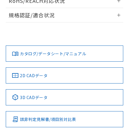
RoHS/REACH対応状況
物質の対応では、対応完了までの期間は出
端子配置/内部接続
情報更新：2026/7/29
荷製品に未対応品が混在することから備考
規格認証/適合状況
欄に対応日を記載しておりました。
既に当社にて対応品への在庫切替を完了
EU RoHS
注意事項・凡例
G5V-2-H1 DC12についての規格認証/適合状況については、
していることから、特段のことがない限
「カスタマーサポートセンタ お客様相談室」または貴社担当
り、2022年1月12日より割愛しておりま
オムロン営業員または販売店にお問い合わせください。
す。
対応状況
対応予定月
※1
※2
お問い合わせ
カタログ/データシート/マニュアル
対応済み
取りつけ穴加工図
中国 RoHS
注意事項・凡例
2D CADデータ
中国 RoHS表
※1 ※2
3D CADデータ
Pb
Hg
Cd
Cr(VI)
該非判定見解書/項目別対比表
O
O
O
O