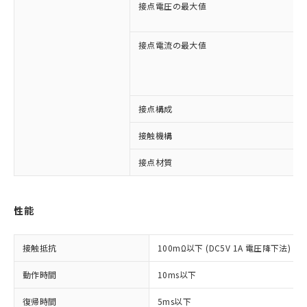
接点電圧の最大値
接点電流の最大値
※1 対応状況
接点構成
接触機構
対応済み：EU RoHS指令（10物質）の
非含有に対応した製品が提供可能な商品で
接点材質
す。
対応予定：EU RoHS指令（10物質）の非含
ご利用条件
有に対応した製品に切り替える予定のある
性能
商品です。
対応予定なし：EU RoHS指令（10物質）の
以下の条件をお読みいただき、同意のうえ
非含有に非対応の商品で、対応品を出す予
接触抵抗
100mΩ以下 (DC5V 1A 電圧降下法)
ご利用ください。
定はありません。
調査・確認中：EU RoHS指令（10物質）の
動作時間
本サービスは、当社制御機器事業取扱
10ms以下
※1 中国RoHS○×表
非含有の対応状況を調査中または確認中の
商品の当社在庫状況および標準価格
商品です。
復帰時間
5ms以下
(税抜)を提供させていただくもので