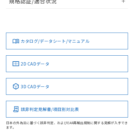
規格認証/適合状況
ログイン/会員登録
G5LE-1 DC5のRoHS対応状況については、営業部門もしくは
G5LE-1 DC5についての規格認証/適合状況については、「カ
販売店にお問い合わせください。
スタマーサポートセンタ お客様相談室」または貴社担当オム
ロン営業員または販売店にお問い合わせください。
この製品のRoHS/REACH対応状況ページへ
ダウンロードデータをご利用いただく前に、以下を必ずお読
みください。
お問い合わせ
カタログ/データシート/マニュアル
取りつけ穴加工図
ソフトウェアの使用条件
2D CADデータ
3D CADデータ
該非判定見解書/項目別対比表
日本の外為法に基づく該非判定、およびEAR再輸出規制に関する見解が入手でき
ます。