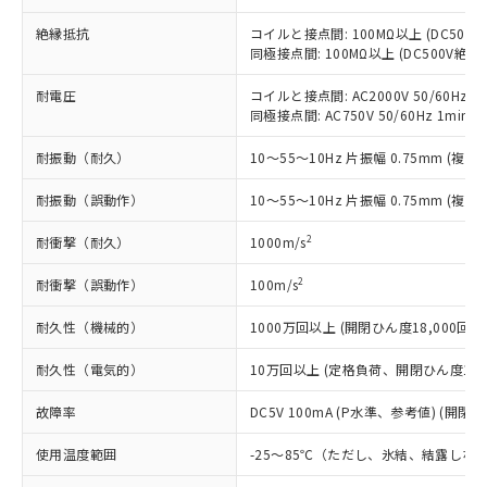
「○」：最大均質材料含有率が中国RoHSの
非該当品：ライセンス料など無形物で、有
す。
基準値以下であることを示します。
害物質有無と関係のない商品です。
絶縁抵抗
コイルと接点間: 100MΩ以上 (DC50
当社制御機器事業取扱商品の中には、
「×」：最大均質材料含有率が中国RoHSの
仕入先様の事情により、非含有部品として
同極接点間: 100MΩ以上 (DC500V絶
本サービスの対象外となる商品もある
基準値を超えていることを示します。
いたものが、含有品と判明した場合などや
当社は、これら貴社製品のうち、外国
ことをご了承ください。
「－」：未確認です。当社販売部門へお問
耐電圧
コイルと接点間: AC2000V 50/60Hz 1m
むを得ず変更することがあります。
為替および外国貿易法に定める商品
在庫状況および標準価格照会結果は、
同極接点間: AC750V 50/60Hz 1min
い合わせください。
（以下｢規制貨物等」という）を輸出
記載している更新日時点での社内デー
*EU RoHS指令（10物質）：
または国外への提供する場合は、日本
記
タに基づき作成されるものであり、閲
説明
耐振動（耐久）
10～55～10Hz 片振幅 0.75mm (複振幅
鉛(Pb) 1000ppm以下、 水銀(Hg) 1000ppm以下、 カド
*中国RoHS10物質の基準値 (GB/T26572)：
国政府の輸出許可(または役務取引許
号
覧された時点での実際の在庫および標
ミウム(Cd) 100ppm以下、
Pb(鉛) :1000ppm、 Hg(水銀) : 1000ppm、 Cd(カドミウ
可)を取得するなどの必要な手続きを
六価クロム(Cr(Ⅵ)) 1000ppm以下、ポリ臭化ビフェニル
ム) : 100ppm、
耐振動（誤動作）
準価格とは異なる場合があることをご
10～55～10Hz 片振幅 0.75mm (複振幅
類(PBB) 1000ppm以下、ポリ臭化ジフェニルエーテル類
Cr(Ⅵ)(六価クロム) : 1000ppm、 PBBs(ポリ臭化ビフェ
とります。
了承ください。
(PBDE) 1000ppm以下、フタル酸ビス(2-エチルヘキシ
○
一定数以上の在庫あり
ニル類) : 1000ppm、 PBDEs(ポリ臭化ジフェニルエーテ
当社は規制貨物を破棄する場合は、完
2
耐衝撃（耐久）
1000m/s
ル) (DEHP)(別名：DOP) 1000ppm以下、フタル酸ブチ
正式な納期状況および標準価格はお客
ル類) : 1000ppm、
ルベンジル（BBP） 1000ppm以下、フタル酸ジブチル
全に破砕するなど、違法に輸出されな
DBP(フタル酸ジブチル) : 1000ppm、 DIBP(フタル酸ジ
様のお取引先、またはお客様担当のオ
（DBP） 1000ppm以下、フタル酸ジイソブチル
イソブチル) : 1000ppm、 BBP(フタル酸ブチルベンジ
△
一定数には満たないが在庫あり
2
耐衝撃（誤動作）
いよう必要な手段を講じます。
100m/s
ムロン制御機器販売店・当社販売員に
(DIBP) 1000ppm以下
ル) : 1000ppm、
当社は貴社製品を、核兵器、ミサイ
但し、RoHS指令で産業用監視および制御機器に対する
DEHP(フタル酸ビス(2-エチルヘキシル)) : 1000ppm
ご相談ください。
適用除外項目は除く。
耐久性（機械的）
1000万回以上 (開閉ひん度18,000回/h
ル、化学兵器、生物兵器またはその他
－
在庫なし(最新の在庫状況につ
オムロン制御機器販売店や当社販売拠
フタル酸エステル類の４物質については閾値を超える意
武器並びにこれらの製造装置等に一切
いては、お客様のお取引先、ま
図的な使用がないことを確認しています。
点は「
販売ネットワーク
」をご確認
耐久性（電気的）
10万回以上 (定格負荷、開閉ひん度1,80
※2 環境保護使用期限
使用いたしません。
たはお客様担当のオムロン制御
ください。
当社は、貴社製品を第三者に販売する
機器販売店・当社販売員にご確
在庫状況および標準価格結果を当社の
故障率
DC5V 100mA (P水準、参考値) (開閉ひ
※2 対応予定月
「ｅ」：有害物質（10物質）のすべてが基
場合は、上記1、2および3の内容を当
認ください)
事前の承諾なく第三者に漏洩または開
準値以下であることを示します。
該第三者に通知します。また当社は、
示しないようお願いします。
使用温度範囲
-25～85℃（ただし、氷結、結露しな
部品在庫の切り替え状況などにより、予定
「10」：通常の使用状況下において有害物
販売先および販売に係わる関係者が違
マイパーツ機能（部品リスト作成サー
空
受注生産機種、また在庫状況の