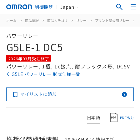
制御機器
Japan
ホーム
>
商品情報
>
商品カテゴリ
>
リレー
>
プリント基板用リレー
>
パワーリレー
G5LE-1 DC5
2026年03月受注終了
パワーリレー, 1極, 1c接点, 耐フラックス形, DC5V
G5LE パワーリレー 形式仕様一覧
マイリストに追加
日本語
PDF出力
推奨代替機種情報
2026/8/4 8:14 情報更新