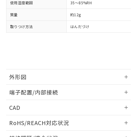
月が前後することがあります。
質が外部に漏えいし、環境に深刻な影響を
法に輸出するおそれがある場合は、取
使用湿度範囲
ビス）をご利用いただくには、I-Web
35～85%RH
白
情報を公開していない機種
及ぼさない年数を意味します。
り引きをいたしません。
メンバーズにご登録されている必要が
「－」：未確認です。当社販売部門へお問
質量
約12g
あります。
い合わせください。
お客様が当ウェブサイト上で当社にご
※3 非含有証明書ダウンロード
取りつけ方法
はんだづけ
登録された部品リストについて、当社
および当社の共同利用者が、当社の製
下記の非含有証明書をダウンロードするこ
品・サービスに関するお客様との取
とができます。
合意する
キャンセル
引・商談に必要な範囲で利用すること
をご了承ください。
EU RoHS指令（10物質）の非含有証明書
※当社の共同利用者とは、
"個人情報
51物質の非含有証明書（当社基準）
の共同利用に関して"
の「1.共同利
※本証明書は発行日時点で非含有を証明す
用者の範囲」に記載されている法人を
外形図
るもので、過去に遡って非含有を証明する
指します。
ものではありません。
情報更新：2024/07/25
また、RoHS指令のフタル酸エステル類４
端子配置/内部接続
物質の対応では、対応完了までの期間は出
外形図
情報更新：2024/07/25
荷製品に未対応品が混在することから備考
CAD
欄に対応日を記載しておりました。
既に当社にて対応品への在庫切替を完了
端子配置/内部接続
ログイン/会員登録いただくと、CADデータをダウンロー
RoHS/REACH対応状況
していることから、特段のことがない限
ドすることができます。
り、2022年1月12日より割愛しておりま
情報更新：2026/7/29
す。