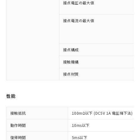
接点電圧の最大値
接点電流の最大値
※1 対応状況
接点構成
接触機構
対応済み：EU RoHS指令（10物質）の
非含有に対応した製品が提供可能な商品で
接点材質
す。
対応予定：EU RoHS指令（10物質）の非含
ご利用条件
有に対応した製品に切り替える予定のある
性能
商品です。
対応予定なし：EU RoHS指令（10物質）の
以下の条件をお読みいただき、同意のうえ
非含有に非対応の商品で、対応品を出す予
接触抵抗
100mΩ以下 (DC5V 1A 電圧降下法)
ご利用ください。
定はありません。
調査・確認中：EU RoHS指令（10物質）の
動作時間
本サービスは、当社制御機器事業取扱
10ms以下
※1 中国RoHS○×表
非含有の対応状況を調査中または確認中の
商品の当社在庫状況および標準価格
商品です。
復帰時間
5ms以下
(税抜)を提供させていただくもので