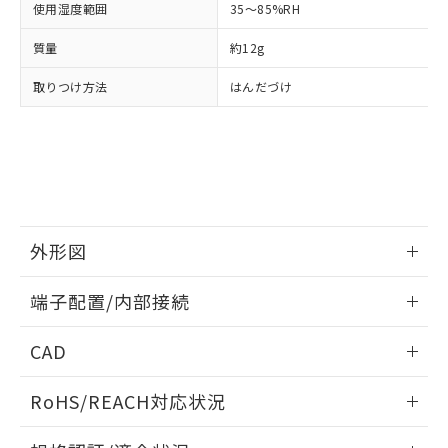
月が前後することがあります。
質が外部に漏えいし、環境に深刻な影響を
法に輸出するおそれがある場合は、取
使用湿度範囲
ビス）をご利用いただくには、I-Web
35～85%RH
白
情報を公開していない機種
及ぼさない年数を意味します。
り引きをいたしません。
メンバーズにご登録されている必要が
「－」：未確認です。当社販売部門へお問
質量
約12g
あります。
い合わせください。
お客様が当ウェブサイト上で当社にご
※3 非含有証明書ダウンロード
取りつけ方法
はんだづけ
登録された部品リストについて、当社
および当社の共同利用者が、当社の製
下記の非含有証明書をダウンロードするこ
品・サービスに関するお客様との取
とができます。
合意する
キャンセル
引・商談に必要な範囲で利用すること
をご了承ください。
EU RoHS指令（10物質）の非含有証明書
※当社の共同利用者とは、
"個人情報
51物質の非含有証明書（当社基準）
の共同利用に関して"
の「1.共同利
※本証明書は発行日時点で非含有を証明す
用者の範囲」に記載されている法人を
外形図
るもので、過去に遡って非含有を証明する
指します。
ものではありません。
情報更新：2024/07/25
また、RoHS指令のフタル酸エステル類４
端子配置/内部接続
物質の対応では、対応完了までの期間は出
外形図
情報更新：2024/07/25
荷製品に未対応品が混在することから備考
CAD
欄に対応日を記載しておりました。
既に当社にて対応品への在庫切替を完了
端子配置/内部接続
ログイン/会員登録いただくと、CADデータをダウンロー
RoHS/REACH対応状況
していることから、特段のことがない限
ドすることができます。
り、2022年1月12日より割愛しておりま
情報更新：2026/7/29
す。