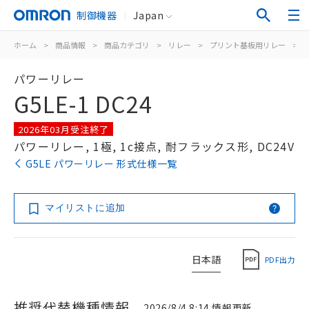
制御機器
Japan
ホーム
>
商品情報
>
商品カテゴリ
>
リレー
>
プリント基板用リレー
>
パワーリレー
G5LE-1 DC24
2026年03月受注終了
パワーリレー, 1極, 1c接点, 耐フラックス形, DC24V
G5LE パワーリレー 形式仕様一覧
マイリストに追加
日本語
PDF出力
推奨代替機種情報
2026/8/4 8:14 情報更新