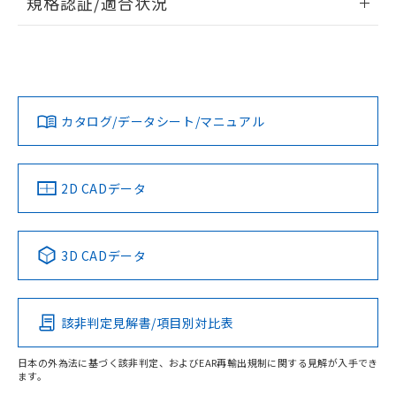
規格認証/適合状況
ログイン/会員登録
G5LE-1 DC24のRoHS対応状況については、営業部門もしく
G5LE-1 DC24についての規格認証/適合状況については、「カ
は販売店にお問い合わせください。
スタマーサポートセンタ お客様相談室」または貴社担当オム
ロン営業員または販売店にお問い合わせください。
この製品のRoHS/REACH対応状況ページへ
ダウンロードデータをご利用いただく前に、以下を必ずお読
みください。
お問い合わせ
カタログ/データシート/マニュアル
取りつけ穴加工図
ソフトウェアの使用条件
2D CADデータ
3D CADデータ
該非判定見解書/項目別対比表
日本の外為法に基づく該非判定、およびEAR再輸出規制に関する見解が入手でき
ます。