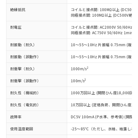
「○」：最大均質材料含有率が中国RoHSの
非該当品：ライセンス料など無形物で、有
す。
基準値以下であることを示します。
害物質有無と関係のない商品です。
絶縁抵抗
コイルと接点間: 100MΩ以上 (DC50
当社制御機器事業取扱商品の中には、
「×」：最大均質材料含有率が中国RoHSの
仕入先様の事情により、非含有部品として
同極接点間: 100MΩ以上 (DC500V絶
本サービスの対象外となる商品もある
基準値を超えていることを示します。
いたものが、含有品と判明した場合などや
当社は、これら貴社製品のうち、外国
ことをご了承ください。
「－」：未確認です。当社販売部門へお問
耐電圧
コイルと接点間: AC2000V 50/60Hz 1m
むを得ず変更することがあります。
為替および外国貿易法に定める商品
在庫状況および標準価格照会結果は、
同極接点間: AC750V 50/60Hz 1min
い合わせください。
（以下｢規制貨物等」という）を輸出
記載している更新日時点での社内デー
*EU RoHS指令（10物質）：
または国外への提供する場合は、日本
記
タに基づき作成されるものであり、閲
説明
耐振動（耐久）
10～55～10Hz 片振幅 0.75mm (複振幅
鉛(Pb) 1000ppm以下、 水銀(Hg) 1000ppm以下、 カド
*中国RoHS10物質の基準値 (GB/T26572)：
国政府の輸出許可(または役務取引許
号
覧された時点での実際の在庫および標
ミウム(Cd) 100ppm以下、
Pb(鉛) :1000ppm、 Hg(水銀) : 1000ppm、 Cd(カドミウ
可)を取得するなどの必要な手続きを
六価クロム(Cr(Ⅵ)) 1000ppm以下、ポリ臭化ビフェニル
ム) : 100ppm、
耐振動（誤動作）
準価格とは異なる場合があることをご
10～55～10Hz 片振幅 0.75mm (複振幅
類(PBB) 1000ppm以下、ポリ臭化ジフェニルエーテル類
Cr(Ⅵ)(六価クロム) : 1000ppm、 PBBs(ポリ臭化ビフェ
とります。
了承ください。
(PBDE) 1000ppm以下、フタル酸ビス(2-エチルヘキシ
○
一定数以上の在庫あり
ニル類) : 1000ppm、 PBDEs(ポリ臭化ジフェニルエーテ
当社は規制貨物を破棄する場合は、完
2
耐衝撃（耐久）
1000m/s
ル) (DEHP)(別名：DOP) 1000ppm以下、フタル酸ブチ
正式な納期状況および標準価格はお客
ル類) : 1000ppm、
ルベンジル（BBP） 1000ppm以下、フタル酸ジブチル
全に破砕するなど、違法に輸出されな
DBP(フタル酸ジブチル) : 1000ppm、 DIBP(フタル酸ジ
様のお取引先、またはお客様担当のオ
（DBP） 1000ppm以下、フタル酸ジイソブチル
イソブチル) : 1000ppm、 BBP(フタル酸ブチルベンジ
△
一定数には満たないが在庫あり
2
耐衝撃（誤動作）
いよう必要な手段を講じます。
100m/s
ムロン制御機器販売店・当社販売員に
(DIBP) 1000ppm以下
ル) : 1000ppm、
当社は貴社製品を、核兵器、ミサイ
但し、RoHS指令で産業用監視および制御機器に対する
DEHP(フタル酸ビス(2-エチルヘキシル)) : 1000ppm
ご相談ください。
適用除外項目は除く。
耐久性（機械的）
1000万回以上 (開閉ひん度18,000回/h
ル、化学兵器、生物兵器またはその他
－
在庫なし(最新の在庫状況につ
オムロン制御機器販売店や当社販売拠
フタル酸エステル類の４物質については閾値を超える意
武器並びにこれらの製造装置等に一切
いては、お客様のお取引先、ま
図的な使用がないことを確認しています。
点は「
販売ネットワーク
」をご確認
耐久性（電気的）
10万回以上 (定格負荷、開閉ひん度1,80
※2 環境保護使用期限
使用いたしません。
たはお客様担当のオムロン制御
ください。
当社は、貴社製品を第三者に販売する
機器販売店・当社販売員にご確
在庫状況および標準価格結果を当社の
故障率
DC5V 100mA (P水準、参考値) (開閉ひ
※2 対応予定月
「ｅ」：有害物質（10物質）のすべてが基
場合は、上記1、2および3の内容を当
認ください)
事前の承諾なく第三者に漏洩または開
準値以下であることを示します。
該第三者に通知します。また当社は、
示しないようお願いします。
使用温度範囲
-25～85℃（ただし、氷結、結露しな
部品在庫の切り替え状況などにより、予定
「10」：通常の使用状況下において有害物
販売先および販売に係わる関係者が違
マイパーツ機能（部品リスト作成サー
空
受注生産機種、また在庫状況の