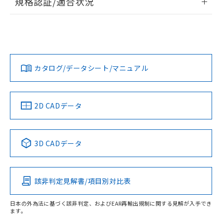
規格認証/適合状況
ログイン/会員登録
G5LE-1A DC12のRoHS対応状況については、営業部門もしく
G5LE-1A DC12についての規格認証/適合状況については、
は販売店にお問い合わせください。
「カスタマーサポートセンタ お客様相談室」または貴社担当
オムロン営業員または販売店にお問い合わせください。
この製品のRoHS/REACH対応状況ページへ
ダウンロードデータをご利用いただく前に、以下を必ずお読
みください。
お問い合わせ
カタログ/データシート/マニュアル
取りつけ穴加工図
ソフトウェアの使用条件
2D CADデータ
3D CADデータ
該非判定見解書/項目別対比表
日本の外為法に基づく該非判定、およびEAR再輸出規制に関する見解が入手でき
ます。