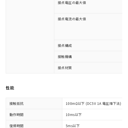
接点電圧の最大値
接点電流の最大値
※1 対応状況
接点構成
接触機構
対応済み：EU RoHS指令（10物質）の
非含有に対応した製品が提供可能な商品で
接点材質
す。
対応予定：EU RoHS指令（10物質）の非含
ご利用条件
有に対応した製品に切り替える予定のある
性能
商品です。
対応予定なし：EU RoHS指令（10物質）の
以下の条件をお読みいただき、同意のうえ
非含有に非対応の商品で、対応品を出す予
接触抵抗
100mΩ以下 (DC5V 1A 電圧降下法)
ご利用ください。
定はありません。
調査・確認中：EU RoHS指令（10物質）の
動作時間
本サービスは、当社制御機器事業取扱
10ms以下
※1 中国RoHS○×表
非含有の対応状況を調査中または確認中の
商品の当社在庫状況および標準価格
商品です。
復帰時間
5ms以下
(税抜)を提供させていただくもので