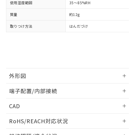
月が前後することがあります。
質が外部に漏えいし、環境に深刻な影響を
法に輸出するおそれがある場合は、取
使用湿度範囲
ビス）をご利用いただくには、I-Web
35～85%RH
白
情報を公開していない機種
及ぼさない年数を意味します。
り引きをいたしません。
メンバーズにご登録されている必要が
「－」：未確認です。当社販売部門へお問
質量
約12g
あります。
い合わせください。
お客様が当ウェブサイト上で当社にご
※3 非含有証明書ダウンロード
取りつけ方法
はんだづけ
登録された部品リストについて、当社
および当社の共同利用者が、当社の製
下記の非含有証明書をダウンロードするこ
品・サービスに関するお客様との取
とができます。
合意する
キャンセル
引・商談に必要な範囲で利用すること
をご了承ください。
EU RoHS指令（10物質）の非含有証明書
※当社の共同利用者とは、
"個人情報
51物質の非含有証明書（当社基準）
の共同利用に関して"
の「1.共同利
※本証明書は発行日時点で非含有を証明す
用者の範囲」に記載されている法人を
外形図
るもので、過去に遡って非含有を証明する
指します。
ものではありません。
情報更新：2024/07/25
また、RoHS指令のフタル酸エステル類４
端子配置/内部接続
物質の対応では、対応完了までの期間は出
外形図
情報更新：2024/07/25
荷製品に未対応品が混在することから備考
CAD
欄に対応日を記載しておりました。
既に当社にて対応品への在庫切替を完了
端子配置/内部接続
ログイン/会員登録いただくと、CADデータをダウンロー
RoHS/REACH対応状況
していることから、特段のことがない限
ドすることができます。
り、2022年1月12日より割愛しておりま
情報更新：2026/7/29
す。