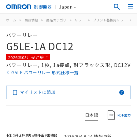
制御機器
Japan
ホーム
>
商品情報
>
商品カテゴリ
>
リレー
>
プリント基板用リレー
>
パワーリレー
G5LE-1A DC12
2026年03月受注終了
パワーリレー, 1極, 1a接点, 耐フラックス形, DC12V
G5LE パワーリレー 形式仕様一覧
マイリストに追加
日本語
PDF出力
推奨代替機種情報
2026/8/4 8:14 情報更新