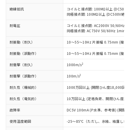
「○」：最大均質材料含有率が中国RoHSの
非該当品：ライセンス料など無形物で、有
す。
基準値以下であることを示します。
害物質有無と関係のない商品です。
絶縁抵抗
コイルと接点間: 100MΩ以上 (DC50
当社制御機器事業取扱商品の中には、
「×」：最大均質材料含有率が中国RoHSの
仕入先様の事情により、非含有部品として
同極接点間: 100MΩ以上 (DC500V絶
本サービスの対象外となる商品もある
基準値を超えていることを示します。
いたものが、含有品と判明した場合などや
当社は、これら貴社製品のうち、外国
ことをご了承ください。
「－」：未確認です。当社販売部門へお問
耐電圧
コイルと接点間: AC2000V 50/60Hz 1m
むを得ず変更することがあります。
為替および外国貿易法に定める商品
在庫状況および標準価格照会結果は、
同極接点間: AC750V 50/60Hz 1min
い合わせください。
（以下｢規制貨物等」という）を輸出
記載している更新日時点での社内デー
*EU RoHS指令（10物質）：
または国外への提供する場合は、日本
記
タに基づき作成されるものであり、閲
説明
耐振動（耐久）
10～55～10Hz 片振幅 0.75mm (複振幅
鉛(Pb) 1000ppm以下、 水銀(Hg) 1000ppm以下、 カド
*中国RoHS10物質の基準値 (GB/T26572)：
国政府の輸出許可(または役務取引許
号
覧された時点での実際の在庫および標
ミウム(Cd) 100ppm以下、
Pb(鉛) :1000ppm、 Hg(水銀) : 1000ppm、 Cd(カドミウ
可)を取得するなどの必要な手続きを
六価クロム(Cr(Ⅵ)) 1000ppm以下、ポリ臭化ビフェニル
ム) : 100ppm、
耐振動（誤動作）
準価格とは異なる場合があることをご
10～55～10Hz 片振幅 0.75mm (複振幅
類(PBB) 1000ppm以下、ポリ臭化ジフェニルエーテル類
Cr(Ⅵ)(六価クロム) : 1000ppm、 PBBs(ポリ臭化ビフェ
とります。
了承ください。
(PBDE) 1000ppm以下、フタル酸ビス(2-エチルヘキシ
○
一定数以上の在庫あり
ニル類) : 1000ppm、 PBDEs(ポリ臭化ジフェニルエーテ
当社は規制貨物を破棄する場合は、完
2
耐衝撃（耐久）
1000m/s
ル) (DEHP)(別名：DOP) 1000ppm以下、フタル酸ブチ
正式な納期状況および標準価格はお客
ル類) : 1000ppm、
ルベンジル（BBP） 1000ppm以下、フタル酸ジブチル
全に破砕するなど、違法に輸出されな
DBP(フタル酸ジブチル) : 1000ppm、 DIBP(フタル酸ジ
様のお取引先、またはお客様担当のオ
（DBP） 1000ppm以下、フタル酸ジイソブチル
イソブチル) : 1000ppm、 BBP(フタル酸ブチルベンジ
△
一定数には満たないが在庫あり
2
耐衝撃（誤動作）
いよう必要な手段を講じます。
100m/s
ムロン制御機器販売店・当社販売員に
(DIBP) 1000ppm以下
ル) : 1000ppm、
当社は貴社製品を、核兵器、ミサイ
但し、RoHS指令で産業用監視および制御機器に対する
DEHP(フタル酸ビス(2-エチルヘキシル)) : 1000ppm
ご相談ください。
適用除外項目は除く。
耐久性（機械的）
1000万回以上 (開閉ひん度18,000回/h
ル、化学兵器、生物兵器またはその他
－
在庫なし(最新の在庫状況につ
オムロン制御機器販売店や当社販売拠
フタル酸エステル類の４物質については閾値を超える意
武器並びにこれらの製造装置等に一切
いては、お客様のお取引先、ま
図的な使用がないことを確認しています。
点は「
販売ネットワーク
」をご確認
耐久性（電気的）
10万回以上 (定格負荷、開閉ひん度1,80
※2 環境保護使用期限
使用いたしません。
たはお客様担当のオムロン制御
ください。
当社は、貴社製品を第三者に販売する
機器販売店・当社販売員にご確
在庫状況および標準価格結果を当社の
故障率
DC5V 100mA (P水準、参考値) (開閉ひ
※2 対応予定月
「ｅ」：有害物質（10物質）のすべてが基
場合は、上記1、2および3の内容を当
認ください)
事前の承諾なく第三者に漏洩または開
準値以下であることを示します。
該第三者に通知します。また当社は、
示しないようお願いします。
使用温度範囲
-25～85℃（ただし、氷結、結露しな
部品在庫の切り替え状況などにより、予定
「10」：通常の使用状況下において有害物
販売先および販売に係わる関係者が違
マイパーツ機能（部品リスト作成サー
空
受注生産機種、また在庫状況の