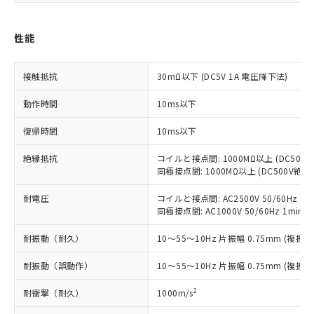
非含有に対応した製品が提供可能な商品で
す。
性能
対応予定：EU RoHS指令（10物質）の非含
ご利用条件
有に対応した製品に切り替える予定のある
商品です。
接触抵抗
30mΩ以下 (DC5V 1A 電圧降下法)
対応予定なし：EU RoHS指令（10物質）の
以下の条件をお読みいただき、同意のうえ
非含有に非対応の商品で、対応品を出す予
動作時間
10ms以下
ご利用ください。
定はありません。
調査・確認中：EU RoHS指令（10物質）の
復帰時間
10ms以下
本サービスは、当社制御機器事業取扱
※1 中国RoHS○×表
非含有の対応状況を調査中または確認中の
商品の当社在庫状況および標準価格
商品です。
絶縁抵抗
コイルと接点間: 1000MΩ以上 (DC50
(税抜)を提供させていただくもので
「○」：最大均質材料含有率が中国RoHSの
同極接点間: 1000MΩ以上 (DC500V絶
非該当品：ライセンス料など無形物で、有
す。
基準値以下であることを示します。
害物質有無と関係のない商品です。
当社制御機器事業取扱商品の中には、
耐電圧
コイルと接点間: AC2500V 50/60Hz 1m
「×」：最大均質材料含有率が中国RoHSの
仕入先様の事情により、非含有部品として
本サービスの対象外となる商品もある
同極接点間: AC1000V 50/60Hz 1min
基準値を超えていることを示します。
いたものが、含有品と判明した場合などや
当社は、これら貴社製品のうち、外国
ことをご了承ください。
「－」：未確認です。当社販売部門へお問
むを得ず変更することがあります。
為替および外国貿易法に定める商品
在庫状況および標準価格照会結果は、
耐振動（耐久）
10～55～10Hz 片振幅 0.75mm (複振幅 
い合わせください。
（以下｢規制貨物等」という）を輸出
記載している更新日時点での社内デー
*EU RoHS指令（10物質）：
または国外への提供する場合は、日本
耐振動（誤動作）
10～55～10Hz 片振幅 0.75mm (複振幅 
記
タに基づき作成されるものであり、閲
説明
鉛(Pb) 1000ppm以下、 水銀(Hg) 1000ppm以下、 カド
*中国RoHS10物質の基準値 (GB/T26572)：
国政府の輸出許可(または役務取引許
号
覧された時点での実際の在庫および標
ミウム(Cd) 100ppm以下、
Pb(鉛) :1000ppm、 Hg(水銀) : 1000ppm、 Cd(カドミウ
2
可)を取得するなどの必要な手続きを
耐衝撃（耐久）
1000m/s
六価クロム(Cr(Ⅵ)) 1000ppm以下、ポリ臭化ビフェニル
ム) : 100ppm、
準価格とは異なる場合があることをご
類(PBB) 1000ppm以下、ポリ臭化ジフェニルエーテル類
Cr(Ⅵ)(六価クロム) : 1000ppm、 PBBs(ポリ臭化ビフェ
とります。
了承ください。
(PBDE) 1000ppm以下、フタル酸ビス(2-エチルヘキシ