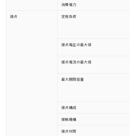
消費電力
接点
定格負荷
接点電圧の最大値
接点電流の最大値
最大開閉容量
接点構成
接触機構
※1 対応状況
接点材質
対応済み：EU RoHS指令（10物質）の