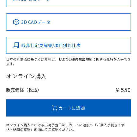
中国 RoHS表
※1 ※2
3D CADデータ
Pb
Hg
Cd
Cr(VI)
該非判定見解書/項目別対比表
O
O
O
O
日本の外為法に基づく該非判定、およびEAR再輸出規制に関する見解が入手でき
ます。
"対応済み"や非含有の記載がされた商品であっても、流通
在庫等で未対応品が混在する可能性があります。
オンライン購入
非含有品が必要な際は、弊社営業部門もしくは販売店へお
問い合わせください。
¥ 550
販売価格（税込）
この製品のRoHS/REACH対応状況ページへ
カートに追加
オンライン購入における出荷予定日は、カートに追加～「ご購入手続き：価
格・納期の確認」画面にてご確認ください。