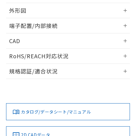
51物質の非含有証明書（当社基準）
の共同利用に関して"
の「1.共同利
※本証明書は発行日時点で非含有を証明す
外形図
用者の範囲」に記載されている法人を
るもので、過去に遡って非含有を証明する
指します。
ものではありません。
情報更新：2024/07/25
端子配置/内部接続
また、RoHS指令のフタル酸エステル類４
物質の対応では、対応完了までの期間は出
外形図
情報更新：2024/07/25
荷製品に未対応品が混在することから備考
CAD
欄に対応日を記載しておりました。
端子配置/内部接続
ログイン/会員登録いただくと、CADデータをダウンロー
既に当社にて対応品への在庫切替を完了
RoHS/REACH対応状況
ドすることができます。
していることから、特段のことがない限
り、2022年1月12日より割愛しておりま
情報更新：2026/7/29
規格認証/適合状況
す。
ログイン/会員登録
EU RoHS
注意事項・凡例
G5CA-1A DC12についての規格認証/適合状況については、
「カスタマーサポートセンタ お客様相談室」または貴社担当
オムロン営業員または販売店にお問い合わせください。
対応状況
対応予定月
※1
※2
ダウンロードデータをご利用いただく前に、以下を必ずお読
取りつけ穴加工図
みください。
お問い合わせ
カタログ/データシート/マニュアル
対応済み
ソフトウェアの使用条件
中国 RoHS
注意事項・凡例
2D CADデータ