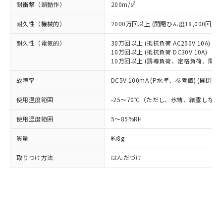
○
一定数以上の在庫あり
ニル類) : 1000ppm、 PBDEs(ポリ臭化ジフェニルエーテ
2
耐衝撃（誤動作）
200m/s
当社は規制貨物を破棄する場合は、完
ル) (DEHP)(別名：DOP) 1000ppm以下、フタル酸ブチ
正式な納期状況および標準価格はお客
ル類) : 1000ppm、
ルベンジル（BBP） 1000ppm以下、フタル酸ジブチル
全に破砕するなど、違法に輸出されな
DBP(フタル酸ジブチル) : 1000ppm、 DIBP(フタル酸ジ
様のお取引先、またはお客様担当のオ
（DBP） 1000ppm以下、フタル酸ジイソブチル
耐久性（機械的）
2000万回以上 (開閉ひん度18,000回/h)
イソブチル) : 1000ppm、 BBP(フタル酸ブチルベンジ
△
一定数には満たないが在庫あり
いよう必要な手段を講じます。
ムロン制御機器販売店・当社販売員に
(DIBP) 1000ppm以下
ル) : 1000ppm、
当社は貴社製品を、核兵器、ミサイ
但し、RoHS指令で産業用監視および制御機器に対する
DEHP(フタル酸ビス(2-エチルヘキシル)) : 1000ppm
ご相談ください。
耐久性（電気的）
30万回以上 (抵抗負荷 AC250V 10A)
適用除外項目は除く。
ル、化学兵器、生物兵器またはその他
－
在庫なし(最新の在庫状況につ
オムロン制御機器販売店や当社販売拠
10万回以上 (抵抗負荷 DC30V 10A)
フタル酸エステル類の４物質については閾値を超える意
武器並びにこれらの製造装置等に一切
いては、お客様のお取引先、ま
図的な使用がないことを確認しています。
点は「
販売ネットワーク
」をご確認
10万回以上 (誘導負荷、定格負荷、開閉ひん
※2 環境保護使用期限
使用いたしません。
たはお客様担当のオムロン制御
ください。
当社は、貴社製品を第三者に販売する
機器販売店・当社販売員にご確
故障率
DC5V 100mA (P水準、参考値) (開閉ひん
在庫状況および標準価格結果を当社の
※2 対応予定月
「ｅ」：有害物質（10物質）のすべてが基
場合は、上記1、2および3の内容を当
認ください)
事前の承諾なく第三者に漏洩または開
準値以下であることを示します。
該第三者に通知します。また当社は、
使用温度範囲
-25～70℃（ただし、氷結、結露しない
示しないようお願いします。
部品在庫の切り替え状況などにより、予定
「10」：通常の使用状況下において有害物
販売先および販売に係わる関係者が違
マイパーツ機能（部品リスト作成サー
空
受注生産機種、また在庫状況の
月が前後することがあります。
質が外部に漏えいし、環境に深刻な影響を
使用湿度範囲
5～85%RH
法に輸出するおそれがある場合は、取
ビス）をご利用いただくには、I-Web
白
情報を公開していない機種
及ぼさない年数を意味します。
り引きをいたしません。
メンバーズにご登録されている必要が
質量
約8g
「－」：未確認です。当社販売部門へお問
あります。
い合わせください。
お客様が当ウェブサイト上で当社にご
取りつけ方法
はんだづけ
※3 非含有証明書ダウンロード
登録された部品リストについて、当社
および当社の共同利用者が、当社の製
下記の非含有証明書をダウンロードするこ
品・サービスに関するお客様との取
とができます。
合意する
キャンセル
引・商談に必要な範囲で利用すること
をご了承ください。
EU RoHS指令（10物質）の非含有証明書
※当社の共同利用者とは、
"個人情報