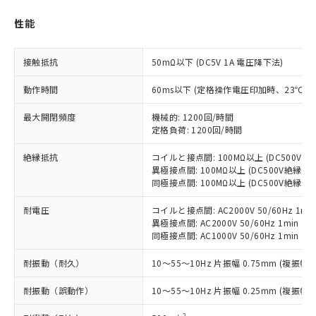
性能
対応済み：EU RoHS指令（10物質）の
非含有に対応した製品が提供可能な商品で
す。
接触抵抗
50mΩ以下 (DC5V 1A 電圧降下法)
対応予定：EU RoHS指令（10物質）の非含
ご利用条件
有に対応した製品に切り替える予定のある
動作時間
60ms以下 (定格操作電圧印加時、23℃
商品です。
対応予定なし：EU RoHS指令（10物質）の
最大開閉頻度
機械的: 1200回/時間
以下の条件をお読みいただき、同意のうえ
非含有に非対応の商品で、対応品を出す予
定格負荷: 1200回/時間
ご利用ください。
定はありません。
絶縁抵抗
コイルと接点間: 100MΩ以上 (DC500V
調査・確認中：EU RoHS指令（10物質）の
本サービスは、当社制御機器事業取扱
異極接点間: 100MΩ以上 (DC500V絶縁抵
※1 中国RoHS○×表
非含有の対応状況を調査中または確認中の
商品の当社在庫状況および標準価格
同極接点間: 100MΩ以上 (DC500V絶縁抵
商品です。
(税抜)を提供させていただくもので
「○」：最大均質材料含有率が中国RoHSの
非該当品：ライセンス料など無形物で、有
耐電圧
コイルと接点間: AC2000V 50/60Hz 1mi
す。
基準値以下であることを示します。
害物質有無と関係のない商品です。
異極接点間: AC2000V 50/60Hz 1min
当社制御機器事業取扱商品の中には、
「×」：最大均質材料含有率が中国RoHSの
仕入先様の事情により、非含有部品として
同極接点間: AC1000V 50/60Hz 1min
本サービスの対象外となる商品もある
基準値を超えていることを示します。
いたものが、含有品と判明した場合などや
当社は、これら貴社製品のうち、外国
ことをご了承ください。
「－」：未確認です。当社販売部門へお問
むを得ず変更することがあります。
耐振動（耐久）
10～55～10Hz 片振幅 0.75mm (複振幅 1
為替および外国貿易法に定める商品
在庫状況および標準価格照会結果は、
い合わせください。
（以下｢規制貨物等」という）を輸出
記載している更新日時点での社内デー
耐振動（誤動作）
10～55～10Hz 片振幅 0.25mm (複振幅 0
*EU RoHS指令（10物質）：
または国外への提供する場合は、日本
記
タに基づき作成されるものであり、閲
説明
鉛(Pb) 1000ppm以下、 水銀(Hg) 1000ppm以下、 カド
*中国RoHS10物質の基準値 (GB/T26572)：
国政府の輸出許可(または役務取引許
号
覧された時点での実際の在庫および標
ミウム(Cd) 100ppm以下、
2