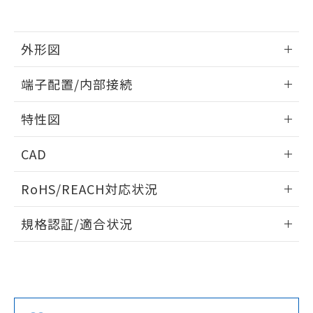
をご了承ください。
EU RoHS指令（10物質）の非含有証明書
※当社の共同利用者とは、
"個人情報
51物質の非含有証明書（当社基準）
の共同利用に関して"
の「1.共同利
外形図
※本証明書は発行日時点で非含有を証明す
用者の範囲」に記載されている法人を
るもので、過去に遡って非含有を証明する
指します。
情報更新：2024/07/25
ものではありません。
端子配置/内部接続
また、RoHS指令のフタル酸エステル類４
外形図
物質の対応では、対応完了までの期間は出
情報更新：2024/07/25
特性図
荷製品に未対応品が混在することから備考
欄に対応日を記載しておりました。
端子配置/内部接続
情報更新：2024/07/25
既に当社にて対応品への在庫切替を完了
CAD
していることから、特段のことがない限
電気的寿命曲線
ログイン/会員登録いただくと、CADデータをダウンロー
り、2022年1月12日より割愛しておりま
RoHS/REACH対応状況
ドすることができます。
す。
情報更新：2026/7/29
規格認証/適合状況
ログイン/会員登録
EU RoHS
注意事項・凡例
UL認証
CSA認証
CEマーキング
No
No
N/A
対応状況
対応予定月
※1
※2
ダウンロードデータをご利用いただく前に、以下を必ずお読
みください。