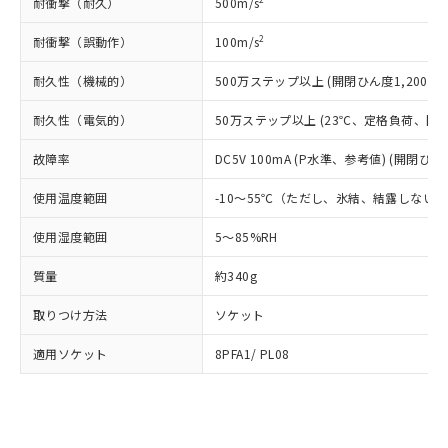
Pb(鉛) :1000ppm、 Hg(水銀) : 1000ppm、 Cd(カドミウ
耐衝撃（耐久）
500m/s
可)を取得するなどの必要な手続きを
六価クロム(Cr(Ⅵ)) 1000ppm以下、ポリ臭化ビフェニル
ム) : 100ppm、
準価格とは異なる場合があることをご
類(PBB) 1000ppm以下、ポリ臭化ジフェニルエーテル類
Cr(Ⅵ)(六価クロム) : 1000ppm、 PBBs(ポリ臭化ビフェ
とります。
了承ください。
2
耐衝撃（誤動作）
100m/s
(PBDE) 1000ppm以下、フタル酸ビス(2-エチルヘキシ
○
一定数以上の在庫あり
ニル類) : 1000ppm、 PBDEs(ポリ臭化ジフェニルエーテ
当社は規制貨物を破棄する場合は、完
ル) (DEHP)(別名：DOP) 1000ppm以下、フタル酸ブチ
正式な納期状況および標準価格はお客
ル類) : 1000ppm、
ルベンジル（BBP） 1000ppm以下、フタル酸ジブチル
全に破砕するなど、違法に輸出されな
DBP(フタル酸ジブチル) : 1000ppm、 DIBP(フタル酸ジ
耐久性（機械的）
500万ステップ以上 (開閉ひん度1,200回/
様のお取引先、またはお客様担当のオ
（DBP） 1000ppm以下、フタル酸ジイソブチル
イソブチル) : 1000ppm、 BBP(フタル酸ブチルベンジ
△
一定数には満たないが在庫あり
いよう必要な手段を講じます。
ムロン制御機器販売店・当社販売員に
(DIBP) 1000ppm以下
ル) : 1000ppm、
当社は貴社製品を、核兵器、ミサイ
但し、RoHS指令で産業用監視および制御機器に対する
耐久性（電気的）
50万ステップ以上 (23℃、定格負荷、開閉ひ
DEHP(フタル酸ビス(2-エチルヘキシル)) : 1000ppm
ご相談ください。
適用除外項目は除く。
ル、化学兵器、生物兵器またはその他
－
在庫なし(最新の在庫状況につ
オムロン制御機器販売店や当社販売拠
フタル酸エステル類の４物質については閾値を超える意
故障率
DC5V 100mA (P水準、参考値) (開閉ひん度
武器並びにこれらの製造装置等に一切
いては、お客様のお取引先、ま
図的な使用がないことを確認しています。
点は「
販売ネットワーク
」をご確認
※2 環境保護使用期限
使用いたしません。
たはお客様担当のオムロン制御
ください。
使用温度範囲
-10～55℃（ただし、氷結、結露しない
当社は、貴社製品を第三者に販売する
機器販売店・当社販売員にご確
在庫状況および標準価格結果を当社の
※2 対応予定月
「ｅ」：有害物質（10物質）のすべてが基
場合は、上記1、2および3の内容を当
認ください)
事前の承諾なく第三者に漏洩または開
使用湿度範囲
5～85%RH
準値以下であることを示します。
該第三者に通知します。また当社は、
示しないようお願いします。
部品在庫の切り替え状況などにより、予定
「10」：通常の使用状況下において有害物
販売先および販売に係わる関係者が違
マイパーツ機能（部品リスト作成サー
空
受注生産機種、また在庫状況の
質量
約340g
月が前後することがあります。
質が外部に漏えいし、環境に深刻な影響を
法に輸出するおそれがある場合は、取
ビス）をご利用いただくには、I-Web
白
情報を公開していない機種
及ぼさない年数を意味します。
り引きをいたしません。
メンバーズにご登録されている必要が
取りつけ方法
ソケット
「－」：未確認です。当社販売部門へお問
あります。
い合わせください。
適用ソケット
8PFA1/ PL08
お客様が当ウェブサイト上で当社にご
※3 非含有証明書ダウンロード
登録された部品リストについて、当社
および当社の共同利用者が、当社の製
下記の非含有証明書をダウンロードするこ
品・サービスに関するお客様との取
とができます。
合意する
キャンセル
引・商談に必要な範囲で利用すること