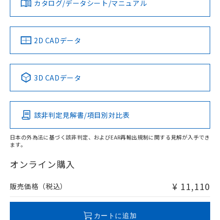
カタログ/データシート/マニュアル
対応済み
ソフトウェアの使用条件
LR型式承認
DNV型式承認
BV型式承認
KR型式承
（イギリス
（ノルウェー
（フランス
（韓国
船舶規格）
船舶規格）
船舶規格）
船舶規格
中国 RoHS
注意事項・凡例
2D CADデータ
No
No
No
No
中国 RoHS表
※1 ※2
3D CADデータ
この製品の規格認証/適合状況ページへ
Pb
Hg
Cd
Cr(VI)
その他の認証はこちらのページからご検索ください
該非判定見解書/項目別対比表
O
O
X
O
日本の外為法に基づく該非判定、およびEAR再輸出規制に関する見解が入手でき
ます。
"対応済み"や非含有の記載がされた商品であっても、流通
在庫等で未対応品が混在する可能性があります。
オンライン購入
非含有品が必要な際は、弊社営業部門もしくは販売店へお
問い合わせください。
¥ 11,110
販売価格（税込）
この製品のRoHS/REACH対応状況ページへ
カートに追加