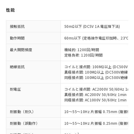
性能
対応済み：EU RoHS指令（10物質）の
非含有に対応した製品が提供可能な商品で
す。
接触抵抗
50mΩ以下 (DC5V 1A 電圧降下法)
対応予定：EU RoHS指令（10物質）の非含
ご利用条件
有に対応した製品に切り替える予定のある
動作時間
60ms以下 (定格操作電圧印加時、23℃
商品です。
対応予定なし：EU RoHS指令（10物質）の
最大開閉頻度
機械的: 1200回/時間
以下の条件をお読みいただき、同意のうえ
非含有に非対応の商品で、対応品を出す予
定格負荷: 1200回/時間
ご利用ください。
定はありません。
絶縁抵抗
コイルと接点間: 100MΩ以上 (DC500V
調査・確認中：EU RoHS指令（10物質）の
本サービスは、当社制御機器事業取扱
異極接点間: 100MΩ以上 (DC500V絶縁抵
※1 中国RoHS○×表
非含有の対応状況を調査中または確認中の
商品の当社在庫状況および標準価格
同極接点間: 100MΩ以上 (DC500V絶縁抵
商品です。
(税抜)を提供させていただくもので
「○」：最大均質材料含有率が中国RoHSの
非該当品：ライセンス料など無形物で、有
耐電圧
コイルと接点間: AC2000V 50/60Hz 1mi
す。
基準値以下であることを示します。
害物質有無と関係のない商品です。
異極接点間: AC2000V 50/60Hz 1min
当社制御機器事業取扱商品の中には、
「×」：最大均質材料含有率が中国RoHSの
仕入先様の事情により、非含有部品として
同極接点間: AC1000V 50/60Hz 1min
本サービスの対象外となる商品もある
基準値を超えていることを示します。
いたものが、含有品と判明した場合などや
当社は、これら貴社製品のうち、外国
ことをご了承ください。
「－」：未確認です。当社販売部門へお問
むを得ず変更することがあります。
耐振動（耐久）
10～55～10Hz 片振幅 0.75mm (複振幅 1
為替および外国貿易法に定める商品
在庫状況および標準価格照会結果は、
い合わせください。
（以下｢規制貨物等」という）を輸出
記載している更新日時点での社内デー
耐振動（誤動作）
10～55～10Hz 片振幅 0.25mm (複振幅 0
*EU RoHS指令（10物質）：
または国外への提供する場合は、日本
記
タに基づき作成されるものであり、閲
説明
鉛(Pb) 1000ppm以下、 水銀(Hg) 1000ppm以下、 カド
*中国RoHS10物質の基準値 (GB/T26572)：
国政府の輸出許可(または役務取引許
号
覧された時点での実際の在庫および標
ミウム(Cd) 100ppm以下、
2