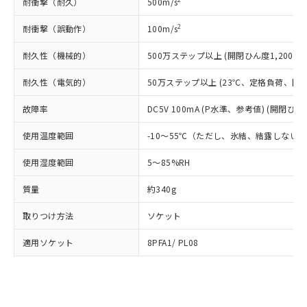
Pb(鉛) :1000ppm、 Hg(水銀) : 1000ppm、 Cd(カドミウ
耐衝撃（耐久）
500m/s
可)を取得するなどの必要な手続きを
六価クロム(Cr(Ⅵ)) 1000ppm以下、ポリ臭化ビフェニル
ム) : 100ppm、
準価格とは異なる場合があることをご
類(PBB) 1000ppm以下、ポリ臭化ジフェニルエーテル類
Cr(Ⅵ)(六価クロム) : 1000ppm、 PBBs(ポリ臭化ビフェ
とります。
了承ください。
2
耐衝撃（誤動作）
100m/s
(PBDE) 1000ppm以下、フタル酸ビス(2-エチルヘキシ
○
一定数以上の在庫あり
ニル類) : 1000ppm、 PBDEs(ポリ臭化ジフェニルエーテ
当社は規制貨物を破棄する場合は、完
ル) (DEHP)(別名：DOP) 1000ppm以下、フタル酸ブチ
正式な納期状況および標準価格はお客
ル類) : 1000ppm、
ルベンジル（BBP） 1000ppm以下、フタル酸ジブチル
全に破砕するなど、違法に輸出されな
DBP(フタル酸ジブチル) : 1000ppm、 DIBP(フタル酸ジ
耐久性（機械的）
500万ステップ以上 (開閉ひん度1,200回/
様のお取引先、またはお客様担当のオ
（DBP） 1000ppm以下、フタル酸ジイソブチル
イソブチル) : 1000ppm、 BBP(フタル酸ブチルベンジ
△
一定数には満たないが在庫あり
いよう必要な手段を講じます。
ムロン制御機器販売店・当社販売員に
(DIBP) 1000ppm以下
ル) : 1000ppm、
当社は貴社製品を、核兵器、ミサイ
但し、RoHS指令で産業用監視および制御機器に対する
耐久性（電気的）
50万ステップ以上 (23℃、定格負荷、開閉ひ
DEHP(フタル酸ビス(2-エチルヘキシル)) : 1000ppm
ご相談ください。
適用除外項目は除く。
ル、化学兵器、生物兵器またはその他
－
在庫なし(最新の在庫状況につ
オムロン制御機器販売店や当社販売拠
フタル酸エステル類の４物質については閾値を超える意
故障率
DC5V 100mA (P水準、参考値) (開閉ひん度
武器並びにこれらの製造装置等に一切
いては、お客様のお取引先、ま
図的な使用がないことを確認しています。
点は「
販売ネットワーク
」をご確認
※2 環境保護使用期限
使用いたしません。
たはお客様担当のオムロン制御
ください。
使用温度範囲
-10～55℃（ただし、氷結、結露しない
当社は、貴社製品を第三者に販売する
機器販売店・当社販売員にご確
在庫状況および標準価格結果を当社の
※2 対応予定月
「ｅ」：有害物質（10物質）のすべてが基
場合は、上記1、2および3の内容を当
認ください)
事前の承諾なく第三者に漏洩または開
使用湿度範囲
5～85%RH
準値以下であることを示します。
該第三者に通知します。また当社は、
示しないようお願いします。
部品在庫の切り替え状況などにより、予定
「10」：通常の使用状況下において有害物
販売先および販売に係わる関係者が違
マイパーツ機能（部品リスト作成サー
空
受注生産機種、また在庫状況の
質量
約340g
月が前後することがあります。
質が外部に漏えいし、環境に深刻な影響を
法に輸出するおそれがある場合は、取
ビス）をご利用いただくには、I-Web
白
情報を公開していない機種
及ぼさない年数を意味します。
り引きをいたしません。
メンバーズにご登録されている必要が
取りつけ方法
ソケット
「－」：未確認です。当社販売部門へお問
あります。
い合わせください。
適用ソケット
8PFA1/ PL08
お客様が当ウェブサイト上で当社にご
※3 非含有証明書ダウンロード
登録された部品リストについて、当社
および当社の共同利用者が、当社の製
下記の非含有証明書をダウンロードするこ
品・サービスに関するお客様との取
とができます。
合意する
キャンセル
引・商談に必要な範囲で利用すること