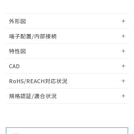
をご了承ください。
EU RoHS指令（10物質）の非含有証明書
※当社の共同利用者とは、
"個人情報
51物質の非含有証明書（当社基準）
の共同利用に関して"
の「1.共同利
外形図
※本証明書は発行日時点で非含有を証明す
用者の範囲」に記載されている法人を
るもので、過去に遡って非含有を証明する
指します。
情報更新：2024/07/25
ものではありません。
端子配置/内部接続
また、RoHS指令のフタル酸エステル類４
外形図
物質の対応では、対応完了までの期間は出
情報更新：2024/07/25
特性図
荷製品に未対応品が混在することから備考
欄に対応日を記載しておりました。
端子配置/内部接続
情報更新：2024/07/25
既に当社にて対応品への在庫切替を完了
CAD
していることから、特段のことがない限
電気的寿命曲線
ログイン/会員登録いただくと、CADデータをダウンロー
り、2022年1月12日より割愛しておりま
RoHS/REACH対応状況
ドすることができます。
す。
情報更新：2026/7/29
規格認証/適合状況
ログイン/会員登録
EU RoHS
注意事項・凡例
UL認証
CSA認証
CEマーキング
No
No
N/A
対応状況
対応予定月
※1
※2
ダウンロードデータをご利用いただく前に、以下を必ずお読
みください。