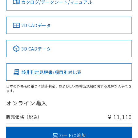
カタログ/データシート/マニュアル
対応済み
ソフトウェアの使用条件
LR型式承認
DNV型式承認
BV型式承認
KR型式承
（イギリス
（ノルウェー
（フランス
（韓国
船舶規格）
船舶規格）
船舶規格）
船舶規格
中国 RoHS
注意事項・凡例
2D CADデータ
No
No
No
No
中国 RoHS表
※1 ※2
3D CADデータ
この製品の規格認証/適合状況ページへ
Pb
Hg
Cd
Cr(VI)
その他の認証はこちらのページからご検索ください
該非判定見解書/項目別対比表
O
O
O
O
日本の外為法に基づく該非判定、およびEAR再輸出規制に関する見解が入手でき
ます。
"対応済み"や非含有の記載がされた商品であっても、流通
在庫等で未対応品が混在する可能性があります。
オンライン購入
非含有品が必要な際は、弊社営業部門もしくは販売店へお
問い合わせください。
¥ 11,110
販売価格（税込）
この製品のRoHS/REACH対応状況ページへ
カートに追加