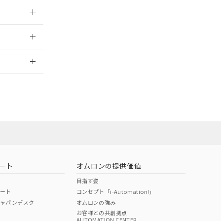
024/07/25
024/07/25
2026/7/29
ート
オムロンの提供価値
目指す姿
ポート
コンセプト「i-Automation!」
ジャパンデスク
オムロンの強み
お客様との共創拠点
AUTOMATION CENTER