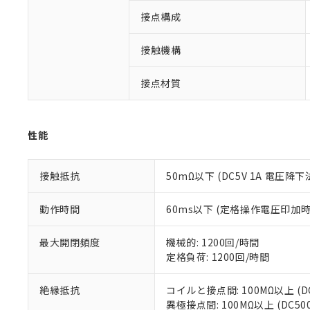
ご利用条件
非該当品：ライセ
接点構成
※1 中国RoHS
仕入先様の事情に
があります。
以下の条件をお読
「○」：最大均質
接触機構
「×」：最大均質
本サービスは
当社は、これ
*EU RoHS指令（10物
「－」：未確認で
鉛(Pb) 1000ppm以下、
くものです。
う）を輸出ま
接点材質
記
説明
六価クロム(Cr(Ⅵ)) 1
当社制御機器
などの必要な
フタル酸ビス(2-エチルヘ
号
*中国RoHS10物質の基準値 
ル（DBP） 1000ppm
在庫状況およ
当社は規制貨
Pb(鉛) :1000ppm、 Hg
但し、RoHS指令で産
のであり、閲
ます。
Cr(Ⅵ)(六価クロム) : 
フタル酸エステル類の４
性能
○
一定数以
DBP(フタル酸ジブチル) :
い。
当社は貴社製
DEHP(フタル酸ビス(2-エ
正式な納期状
置等に一切使
当社販売員に
※2 対応予定月
△
一定数に
当社は、貴社
接触抵抗
50mΩ以下 (DC5V 1A 電圧降下
オムロン制御
また当社は、
※2 環境保護使
在庫状況およ
部品在庫の切り替
たしません。
－
在庫なし
動作時間
60ms以下 (定格操作電圧印加
す。
「ｅ」：有害物質
機器販売
マイパーツ機
「10」：通常の
ている必要が
最大開閉頻度
機械的: 1200回/時間
味します。
空
受注生産
お客様が当ウ
※3 非含有証明
定格負荷: 1200回/時間
「－」：未確認で
白
が、当社の製
さい。
下記の非含有証明
絶縁抵抗
コイルと接点間: 100MΩ以上 (
※当社の共同
異極接点間: 100MΩ以上 (DC5