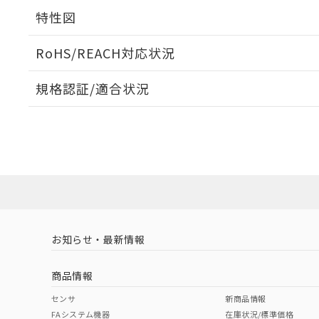
外形図
特性図
端子配置/内部接続
RoHS/REACH対応状況
電気的寿命曲線
規格認証/適合状況
EU RoHS
注意事項・凡例
UL認証
CSA認証
CEマーキング
No
No
N/A
対応状況
対応予定月
※1
※2
対応済み
LR型式承認
DNV型式承認
BV型式承認
KR
（イギリス
（ノルウェー
（フランス
（
お知らせ・最新情報
中国 RoHS
注意事項・凡例
船舶規格）
船舶規格）
船舶規格）
船
商品情報
No
No
No
No
中国 RoHS表
※1 ※2
センサ
新商品情報
FAシステム機器
在庫状況/標準価格