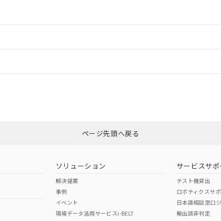
情報更新：2
情報更新：2
情報更新：
CCC認証
電波法
N/A
N/A
非含有証明書
※3
ページ先頭へ戻る
ダウンロードはこちら
型式承認
NK型式承認
ABS型式承認
韓国
（日本
（アメリカ
ソリューション
サービスサポ
舶規格）
船舶規格）
船舶規格）
解決提案
テスト機貸出
事例
ロボティクスサ
No
No
イベント
日本語相談窓口
現場データ活用サービスi-BELT
輸出該非判定