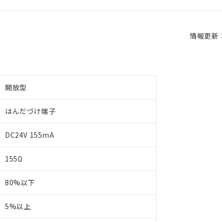
情報更新：2
開放型
はんだづけ端子
DC24V 155mA
155Ω
80%以下
5%以上