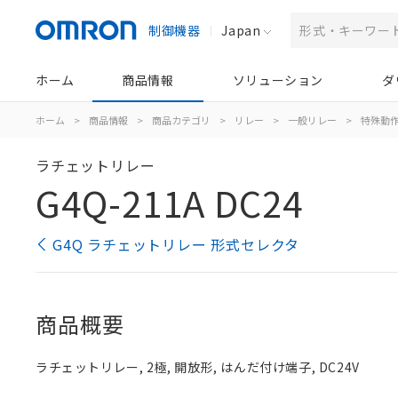
制御機器
Japan
ホーム
商品情報
ソリューション
ダ
ホーム
>
商品情報
>
商品カテゴリ
>
リレー
>
一般リレー
>
特殊動
ラチェットリレー
G4Q-211A DC24
G4Q ラチェットリレー 形式セレクタ
商品概要
ラチェットリレー, 2極, 開放形, はんだ付け端子, DC24V