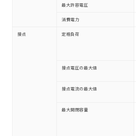
最大許容電圧
消費電力
接点
定格負荷
接点電圧の最大値
接点電流の最大値
※1 対応状況
最大開閉容量
対応済み：EU
対応予定：EU R
対応予定なし：EU
調査・確認中：EU