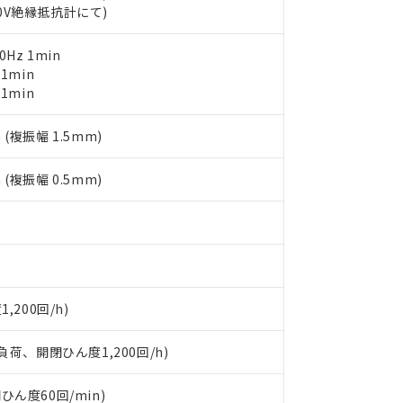
します。
10物質）の非含有証明書
00V絶縁抵抗計にて)
明書（当社基準）
日時点で非含有を証明するもので、過去に遡って非含有を証明するも
0Hz 1min
令のフタル酸エステル類４物質の対応では、対応完了までの期間は出
 1min
備考欄に対応日を記載しておりました。
 1min
品への在庫切替を完了していることから、特段のことがない限り、20
す。
 (複振幅 1.5mm)
 (複振幅 0.5mm)
200回/h)
負荷、開閉ひん度1,200回/h)
閉ひん度60回/min)