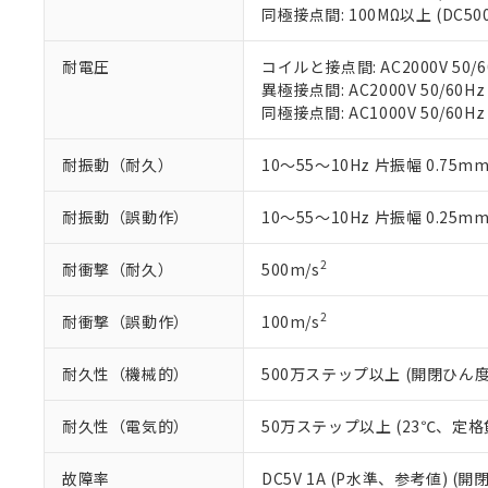
いる法人を指
EU RoHS指令（
同極接点間: 100MΩ以上 (DC5
51物質の非含有証
※本証明書は発行
耐電圧
コイルと接点間: AC2000V 50/6
また、RoHS指
異極接点間: AC2000V 50/60Hz
混在することから
同極接点間: AC1000V 50/60Hz
既に当社にて対応
り割愛しておりま
耐振動（耐久）
10～55～10Hz 片振幅 0.75mm
耐振動（誤動作）
10～55～10Hz 片振幅 0.25mm
2
耐衝撃（耐久）
500m/s
2
耐衝撃（誤動作）
100m/s
耐久性（機械的）
500万ステップ以上 (開閉ひん度1,
耐久性（電気的）
50万ステップ以上 (23℃、定格
故障率
DC5V 1A (P水準、参考値) (開