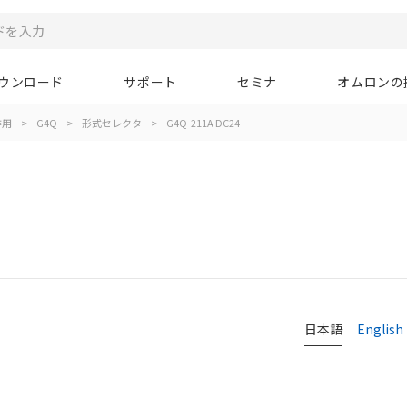
ウンロード
サポート
セミナ
オムロンの
作用
>
G4Q
>
形式セレクタ
>
G4Q-211A DC24
日本語
English