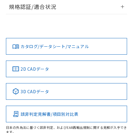
す。
情報更新：2026/7/29
規格認証/適合状況
ログイン/会員登録
G4A-1A-E DC24のRoHS対応状況については、営業部門もし
G4A-1A-E DC24についての規格認証/適合状況については、
くは販売店にお問い合わせください。
「カスタマーサポートセンタ お客様相談室」または貴社担当
オムロン営業員または販売店にお問い合わせください。
この製品のRoHS/REACH対応状況ページへ
ダウンロードデータをご利用いただく前に、以下を必ずお読
みください。
お問い合わせ
カタログ/データシート/マニュアル
ソフトウェアの使用条件
2D CADデータ
取りつけ穴加工図
3D CADデータ
該非判定見解書/項目別対比表
日本の外為法に基づく該非判定、およびEAR再輸出規制に関する見解が入手でき
ます。