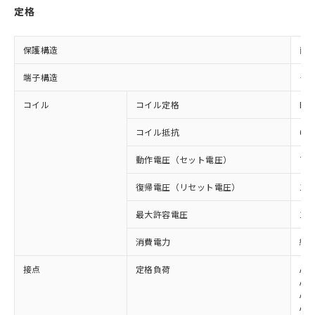
定格
保護構造
耐
端子構造
タ
コイル
コイル定格
DC2
コイル抵抗
64
動作電圧（セット電圧）
70
復帰電圧（リセット電圧）
10
最大許容電圧
160
消費電力
約0
接点
定格負荷
AC
AC
AC
AC