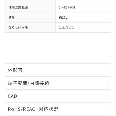
空
受注生産機種、また在庫状況の
月が前後することがあります。
質が外部に漏えいし、環境に深刻な影響を
法に輸出するおそれがある場合は、取
ビス）をご利用いただくには、I-Web
白
情報を公開していない機種
使用湿度範囲
5～85%RH
及ぼさない年数を意味します。
り引きをいたしません。
メンバーズにご登録されている必要が
「－」：未確認です。当社販売部門へお問
あります。
質量
約23g
い合わせください。
お客様が当ウェブサイト上で当社にご
※3 非含有証明書ダウンロード
登録された部品リストについて、当社
取りつけ方法
はんだづけ
および当社の共同利用者が、当社の製
下記の非含有証明書をダウンロードするこ
品・サービスに関するお客様との取
とができます。
合意する
キャンセル
引・商談に必要な範囲で利用すること
をご了承ください。
EU RoHS指令（10物質）の非含有証明書
※当社の共同利用者とは、
"個人情報
51物質の非含有証明書（当社基準）
の共同利用に関して"
の「1.共同利
※本証明書は発行日時点で非含有を証明す
用者の範囲」に記載されている法人を
るもので、過去に遡って非含有を証明する
外形図
指します。
ものではありません。
また、RoHS指令のフタル酸エステル類４
情報更新：2024/07/25
端子配置/内部接続
物質の対応では、対応完了までの期間は出
荷製品に未対応品が混在することから備考
外形図
情報更新：2024/07/25
CAD
欄に対応日を記載しておりました。
既に当社にて対応品への在庫切替を完了
端子配置/内部接続
ログイン/会員登録いただくと、CADデータをダウンロー
していることから、特段のことがない限
RoHS/REACH対応状況
ドすることができます。
り、2022年1月12日より割愛しておりま