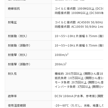
(税抜)を提供させていただくもので
「○」：最大均質材料含有率が中国RoHSの
非該当品：ライセンス料など無形物で、有
す。
基準値以下であることを示します。
絶縁抵抗
コイルと接点間: 1000MΩ以上 (DC50
害物質有無と関係のない商品です。
当社制御機器事業取扱商品の中には、
同極接点間: 1000MΩ以上 (DC500V
「×」：最大均質材料含有率が中国RoHSの
仕入先様の事情により、非含有部品として
本サービスの対象外となる商品もある
基準値を超えていることを示します。
いたものが、含有品と判明した場合などや
当社は、これら貴社製品のうち、外国
ことをご了承ください。
耐電圧
コイルと接点間: AC4500V 50/60Hz 1m
「－」：未確認です。当社販売部門へお問
むを得ず変更することがあります。
為替および外国貿易法に定める商品
在庫状況および標準価格照会結果は、
同極接点間: AC1000V 50/60Hz 1min
い合わせください。
（以下｢規制貨物等」という）を輸出
記載している更新日時点での社内デー
*EU RoHS指令（10物質）：
または国外への提供する場合は、日本
耐振動（耐久）
10～55～10Hz 片振幅 0.75mm (複振幅
記
タに基づき作成されるものであり、閲
説明
鉛(Pb) 1000ppm以下、 水銀(Hg) 1000ppm以下、 カド
*中国RoHS10物質の基準値 (GB/T26572)：
国政府の輸出許可(または役務取引許
号
覧された時点での実際の在庫および標
ミウム(Cd) 100ppm以下、
Pb(鉛) :1000ppm、 Hg(水銀) : 1000ppm、 Cd(カドミウ
可)を取得するなどの必要な手続きを
耐振動（誤動作）
10～55～10Hz 片振幅 0.75mm (複振幅
六価クロム(Cr(Ⅵ)) 1000ppm以下、ポリ臭化ビフェニル
ム) : 100ppm、
準価格とは異なる場合があることをご
類(PBB) 1000ppm以下、ポリ臭化ジフェニルエーテル類
Cr(Ⅵ)(六価クロム) : 1000ppm、 PBBs(ポリ臭化ビフェ
とります。
了承ください。
(PBDE) 1000ppm以下、フタル酸ビス(2-エチルヘキシ
○
一定数以上の在庫あり
ニル類) : 1000ppm、 PBDEs(ポリ臭化ジフェニルエーテ
2
耐衝撃（耐久）
1000m/s
当社は規制貨物を破棄する場合は、完
ル) (DEHP)(別名：DOP) 1000ppm以下、フタル酸ブチ
正式な納期状況および標準価格はお客
ル類) : 1000ppm、
ルベンジル（BBP） 1000ppm以下、フタル酸ジブチル
全に破砕するなど、違法に輸出されな
DBP(フタル酸ジブチル) : 1000ppm、 DIBP(フタル酸ジ
様のお取引先、またはお客様担当のオ
（DBP） 1000ppm以下、フタル酸ジイソブチル
2
耐衝撃（誤動作）
200m/s
イソブチル) : 1000ppm、 BBP(フタル酸ブチルベンジ
△
一定数には満たないが在庫あり
いよう必要な手段を講じます。
ムロン制御機器販売店・当社販売員に
(DIBP) 1000ppm以下
ル) : 1000ppm、
当社は貴社製品を、核兵器、ミサイ
但し、RoHS指令で産業用監視および制御機器に対する
DEHP(フタル酸ビス(2-エチルヘキシル)) : 1000ppm
ご相談ください。
耐久性
機械的: 200万回以上 (開閉ひん度18,00
適用除外項目は除く。
ル、化学兵器、生物兵器またはその他
－
在庫なし(最新の在庫状況につ
オムロン制御機器販売店や当社販売拠
抵抗負荷: 10万回以上 (開閉ひん度1s ON、
フタル酸エステル類の４物質については閾値を超える意
武器並びにこれらの製造装置等に一切
いては、お客様のお取引先、ま
図的な使用がないことを確認しています。
点は「
販売ネットワーク
」をご確認
モータ負荷: 20万回以上 (開閉ひん度1.5s O
※2 環境保護使用期限
使用いたしません。
たはお客様担当のオムロン制御
インバータ負荷: 3万回以上 (開閉ひん度3s 
ください。
当社は、貴社製品を第三者に販売する
機器販売店・当社販売員にご確
在庫状況および標準価格結果を当社の
※2 対応予定月
「ｅ」：有害物質（10物質）のすべてが基
場合は、上記1、2および3の内容を当
故障率
DC5V 100mA (P水準、参考値) (開閉ひ
認ください)
事前の承諾なく第三者に漏洩または開
準値以下であることを示します。
該第三者に通知します。また当社は、
示しないようお願いします。
部品在庫の切り替え状況などにより、予定
「10」：通常の使用状況下において有害物
使用温度範囲
-20～60℃（ただし、氷結、結露しな
販売先および販売に係わる関係者が違
マイパーツ機能（部品リスト作成サー