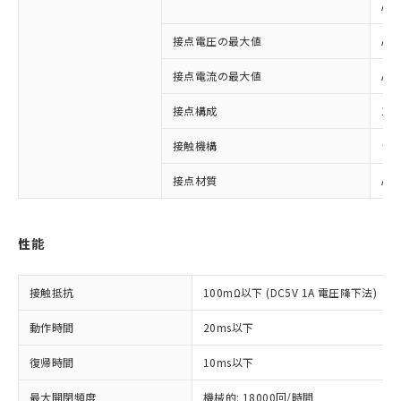
AC
接点電圧の最大値
AC
接点電流の最大値
AC:
接点構成
1a
接触機構
シ
※1 対応状況
接点材質
Ag
対応済み：EU RoHS指令（10物質）の
非含有に対応した製品が提供可能な商品で
す。
性能
対応予定：EU RoHS指令（10物質）の非含
ご利用条件
有に対応した製品に切り替える予定のある
商品です。
接触抵抗
100mΩ以下 (DC5V 1A 電圧降下法)
対応予定なし：EU RoHS指令（10物質）の
以下の条件をお読みいただき、同意のうえ
非含有に非対応の商品で、対応品を出す予
動作時間
20ms以下
ご利用ください。
定はありません。
調査・確認中：EU RoHS指令（10物質）の
復帰時間
10ms以下
本サービスは、当社制御機器事業取扱
※1 中国RoHS○×表
非含有の対応状況を調査中または確認中の
商品の当社在庫状況および標準価格
商品です。
最大開閉頻度
機械的: 18000回/時間