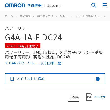
制御機器
Japan
ホーム
>
商品情報
>
商品カテゴリ
>
リレー
>
プリント基板用リレー
>
パワーリレー
G4A-1A-E DC24
2026年04月受注終了
パワーリレー, 1極, 1a接点, タブ端子/プリント基板
用端子両用形, 高耐久性品, DC24V
G4A パワーリレー 形式仕様一覧
マイリストに追加
日本語
PDF出力