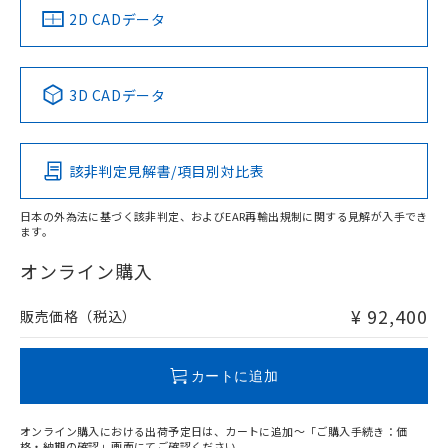
船舶規格）
船舶規格）
船舶規格）
船舶規格
中国 RoHS
注意事項・凡例
2D CADデータ
No
No
No
No
中国 RoHS表
※1 ※2
3D CADデータ
この製品の規格認証/適合状況ページへ
Pb
Hg
Cd
Cr(VI)
その他の認証はこちらのページからご検索ください
該非判定見解書/項目別対比表
X
O
O
O
日本の外為法に基づく該非判定、およびEAR再輸出規制に関する見解が入手でき
ます。
"対応済み"や非含有の記載がされた商品であっても、流通
在庫等で未対応品が混在する可能性があります。
オンライン購入
非含有品が必要な際は、弊社営業部門もしくは販売店へお
問い合わせください。
¥ 92,400
販売価格（税込）
この製品のRoHS/REACH対応状況ページへ
カートに追加
オンライン購入における出荷予定日は、カートに追加～「ご購入手続き：価
格・納期の確認」画面にてご確認ください。