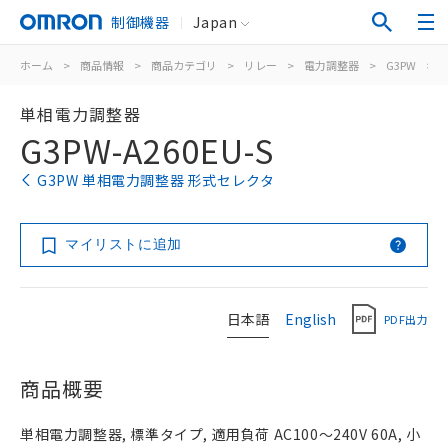
制御機器
Japan
ホーム
>
商品情報
>
商品カテゴリ
>
リレー
>
電力調整器
>
G3PW
>
単相電力調整器
G3PW-A260EU-S
G3PW 単相電力調整器 形式セレクタ
マイリストに追加
日本語
English
PDF出力
商品概要
単相電力調整器, 標準タイプ, 適用負荷 AC100～240V 60A, 小