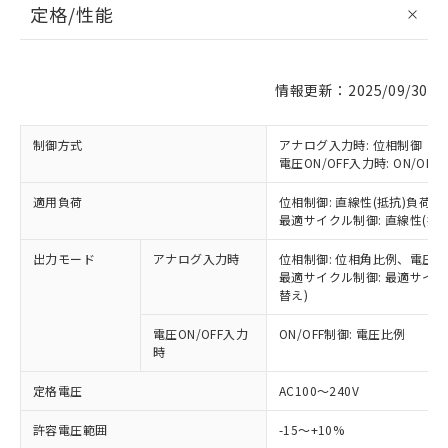
定格/性能
情報更新：2025/09/30
制御方式
アナログ入力時: 位相制御 
電圧ON/OFF入力時: ON/OFF
適用負荷
位相制御: 直線性(抵抗)負荷、
最適サイクル制御: 直線性(抵
出力モード
アナログ入力時
位相制御: 位相角比例、電圧
最適サイクル制御: 最適サイク
替え)
電圧ON/OFF入力
ON/OFF制御: 電圧比例
時
定格電圧
AC100～240V
許容電圧範囲
-15～+10%