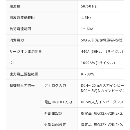
周波数
50/60 Hz
周波数変動範囲
±3Hz
負荷電流範囲
1～60A
消費電力
5VA以下(制御電源④-⑤間)
サージオン電流耐量
440A (60Hz、 1サイクル)
2
I2t
1600A
s (1サイクル)
出力電圧調整範囲
0～98%
制御用入力信号
アナログ入力
DC4～20mA(入力インピーダン
DC1～5V(入力インピーダンス30
電圧ON/OFF入力
DC5V(入力インピーダンス30.1
外部主設定
指定品: 形G32X-V2K(2kΩ、2W
外部勾配設定
指定品: 形G32X-V2K(2kΩ、2W