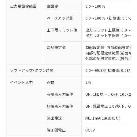
出力量設定範囲
主設定
0.0～100%
ベースアップ量
0.0～100%（初期値: 0.0%）
上下限リミット値
出力リミット上限値: 0.0～100
出力リミット下限値: 0.0～100%
勾配設定値
勾配設定値=内部勾配設定値
内部勾配設定値範囲(前面キーまたは
※1 対応状況
外部勾配設定値範囲(外部ボリウムで
対応済み：EU RoHS指令（10物質）の
ソフトアップ/ダウン時間
0.0～99.9秒(初期値: 0.
非含有に対応した製品が提供可能な商品で
イベント入力
点数
2点
す。
対応予定：EU RoHS指令（10物質）の非含
ご利用条件
有接点入力条件
ON: 1kΩ以下、OFF: 100kΩ以
有に対応した製品に切り替える予定のある
商品です。
無接点入力条件
ON: 残留電圧 1.0V以下、OFF
対応予定なし：EU RoHS指令（10物質）の
以下の条件をお読みいただき、同意のうえ
非含有に非対応の商品で、対応品を出す予
流出電流
約1.1mA(1点あたり)
ご利用ください。
定はありません。
調査・確認中：EU RoHS指令（10物質）の
端子間電圧
DC5V
本サービスは、当社制御機器事業取扱
※1 中国RoHS○×表
非含有の対応状況を調査中または確認中の