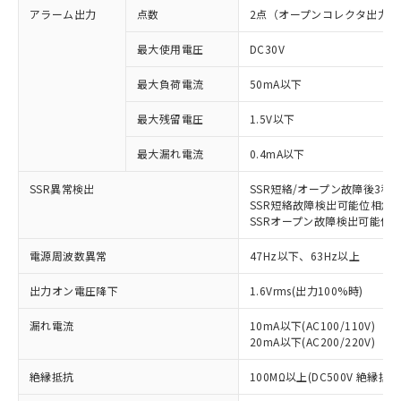
商品の当社在庫状況および標準価格
商品です。
アラーム出力
点数
2点（オープンコレクタ出力
(税抜)を提供させていただくもので
「○」：最大均質材料含有率が中国RoHSの
非該当品：ライセンス料など無形物で、有
す。
基準値以下であることを示します。
害物質有無と関係のない商品です。
最大使用電圧
DC30V
当社制御機器事業取扱商品の中には、
「×」：最大均質材料含有率が中国RoHSの
仕入先様の事情により、非含有部品として
本サービスの対象外となる商品もある
基準値を超えていることを示します。
最大負荷電流
50mA以下
いたものが、含有品と判明した場合などや
当社は、これら貴社製品のうち、外国
ことをご了承ください。
「－」：未確認です。当社販売部門へお問
むを得ず変更することがあります。
為替および外国貿易法に定める商品
在庫状況および標準価格照会結果は、
最大残留電圧
1.5V以下
い合わせください。
（以下｢規制貨物等」という）を輸出
記載している更新日時点での社内デー
*EU RoHS指令（10物質）：
または国外への提供する場合は、日本
記
タに基づき作成されるものであり、閲
説明
最大漏れ電流
0.4mA以下
鉛(Pb) 1000ppm以下、 水銀(Hg) 1000ppm以下、 カド
*中国RoHS10物質の基準値 (GB/T26572)：
国政府の輸出許可(または役務取引許
号
覧された時点での実際の在庫および標
ミウム(Cd) 100ppm以下、
Pb(鉛) :1000ppm、 Hg(水銀) : 1000ppm、 Cd(カドミウ
可)を取得するなどの必要な手続きを
六価クロム(Cr(Ⅵ)) 1000ppm以下、ポリ臭化ビフェニル
ム) : 100ppm、
SSR異常検出
準価格とは異なる場合があることをご
SSR短絡/オープン故障後3秒
類(PBB) 1000ppm以下、ポリ臭化ジフェニルエーテル類
Cr(Ⅵ)(六価クロム) : 1000ppm、 PBBs(ポリ臭化ビフェ
とります。
SSR短絡故障検出可能位相角範囲
了承ください。
(PBDE) 1000ppm以下、フタル酸ビス(2-エチルヘキシ
○
一定数以上の在庫あり
ニル類) : 1000ppm、 PBDEs(ポリ臭化ジフェニルエーテ
当社は規制貨物を破棄する場合は、完
SSRオープン故障検出可能位相角
ル) (DEHP)(別名：DOP) 1000ppm以下、フタル酸ブチ
正式な納期状況および標準価格はお客
ル類) : 1000ppm、
ルベンジル（BBP） 1000ppm以下、フタル酸ジブチル
全に破砕するなど、違法に輸出されな
DBP(フタル酸ジブチル) : 1000ppm、 DIBP(フタル酸ジ
様のお取引先、またはお客様担当のオ
（DBP） 1000ppm以下、フタル酸ジイソブチル
イソブチル) : 1000ppm、 BBP(フタル酸ブチルベンジ
電源周波数異常
△
一定数には満たないが在庫あり
47Hz以下、63Hz以上
いよう必要な手段を講じます。
ムロン制御機器販売店・当社販売員に
(DIBP) 1000ppm以下
ル) : 1000ppm、
当社は貴社製品を、核兵器、ミサイ
但し、RoHS指令で産業用監視および制御機器に対する
DEHP(フタル酸ビス(2-エチルヘキシル)) : 1000ppm
ご相談ください。
出力オン電圧降下
1.6Vrms(出力100%時)
適用除外項目は除く。
ル、化学兵器、生物兵器またはその他
－
在庫なし(最新の在庫状況につ
オムロン制御機器販売店や当社販売拠
フタル酸エステル類の４物質については閾値を超える意
武器並びにこれらの製造装置等に一切
いては、お客様のお取引先、ま
図的な使用がないことを確認しています。
点は「
販売ネットワーク
」をご確認
漏れ電流
10mA以下(AC100/110V)
※2 環境保護使用期限
使用いたしません。
たはお客様担当のオムロン制御
ください。
20mA以下(AC200/220V)
当社は、貴社製品を第三者に販売する
機器販売店・当社販売員にご確
在庫状況および標準価格結果を当社の
※2 対応予定月
「ｅ」：有害物質（10物質）のすべてが基
場合は、上記1、2および3の内容を当
認ください)
絶縁抵抗
事前の承諾なく第三者に漏洩または開
100MΩ以上(DC500V 絶縁抵
準値以下であることを示します。
該第三者に通知します。また当社は、
示しないようお願いします。