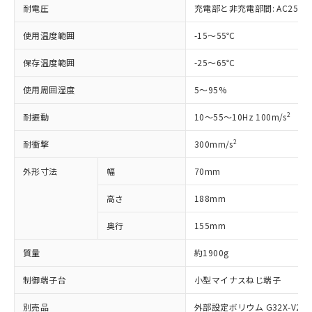
部品在庫の切り替え状況などにより、予定
「10」：通常の使用状況下において有害物
販売先および販売に係わる関係者が違
耐電圧
充電部と非充電部間: AC2500V 5
マイパーツ機能（部品リスト作成サー
空
受注生産機種、また在庫状況の
月が前後することがあります。
質が外部に漏えいし、環境に深刻な影響を
法に輸出するおそれがある場合は、取
ビス）をご利用いただくには、I-Web
白
情報を公開していない機種
及ぼさない年数を意味します。
使用温度範囲
り引きをいたしません。
-15～55℃
メンバーズにご登録されている必要が
「－」：未確認です。当社販売部門へお問
あります。
保存温度範囲
い合わせください。
-25～65℃
お客様が当ウェブサイト上で当社にご
※3 非含有証明書ダウンロード
登録された部品リストについて、当社
使用周囲湿度
5～95%
および当社の共同利用者が、当社の製
下記の非含有証明書をダウンロードするこ
品・サービスに関するお客様との取
2
耐振動
10～55～10Hz 100m/s
とができます。
合意する
キャンセル
引・商談に必要な範囲で利用すること
をご了承ください。
2
耐衝撃
300mm/s
EU RoHS指令（10物質）の非含有証明書
※当社の共同利用者とは、
"個人情報
51物質の非含有証明書（当社基準）
外形寸法
の共同利用に関して"
幅
の「1.共同利
70mm
※本証明書は発行日時点で非含有を証明す
用者の範囲」に記載されている法人を
るもので、過去に遡って非含有を証明する
高さ
188mm
指します。
ものではありません。
また、RoHS指令のフタル酸エステル類４
奥行
155mm
物質の対応では、対応完了までの期間は出
質量
約1900g
荷製品に未対応品が混在することから備考
欄に対応日を記載しておりました。
制御端子台
小型マイナスねじ端子
既に当社にて対応品への在庫切替を完了
していることから、特段のことがない限
別売品
外部設定ボリウム G32X-V2K