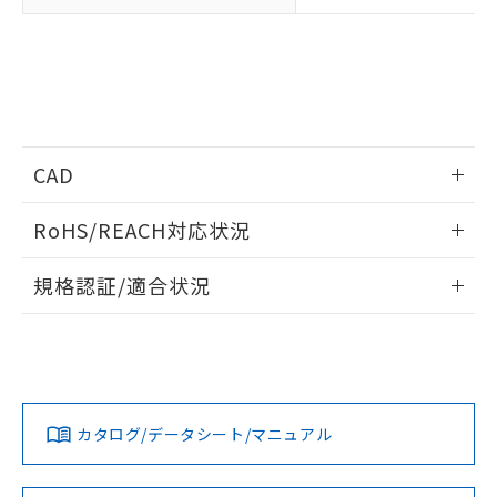
り、2022年1月12日より割愛しておりま
す。
CAD
ログイン/会員登録いただくと、CADデータをダウンロー
RoHS/REACH対応状況
ドすることができます。
情報更新：2026/7/29
規格認証/適合状況
ログイン/会員登録
EU RoHS
注意事項・凡例
UL認証
CSA認証
CEマーキング
Yes
Yes
Yes
対応状況
対応予定月
※1
※2
ダウンロードデータをご利用いただく前に、以下を必ずお読
みください。
カタログ/データシート/マニュアル
対応済み
ソフトウェアの使用条件
LR型式承認
DNV型式承認
BV型式承認
KR型式承
（イギリス
（ノルウェー
（フランス
（韓国