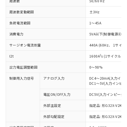
周波数
50/60 Hz
周波数変動範囲
±3Hz
負荷電流範囲
1～45A
消費電力
5VA以下(制御電源④-⑤
サージオン電流耐量
440A (60Hz、 1サイク
2
I2t
1600A
s (1サイクル)
出力電圧調整範囲
0～98%
制御用入力信号
アナログ入力
DC4～20mA(入力イン
DC1～5V(入力インピーダ
電圧ON/OFF入力
DC5V(入力インピーダンス
外部主設定
指定品: 形G32X-V2K(2
外部勾配設定
指定品: 形G32X-V2K(2