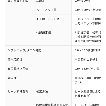
出力量設定範囲
主設定
0.0～100%
ベースアップ量
0.0～100%（初期値: 0
上下限リミット値
出力リミット上限値: 0.0
出力リミット下限値: 0.0～
勾配設定値
勾配設定値=内部勾配
内部勾配設定値範囲(前面キ
外部勾配設定値範囲(外部ボ
ソフトアップ/ダウン時間
0.0～99.9秒(初期値
定電流特性
電流変動±2%FS
負荷電流上限値
0.0～66.0A(初期値: 
電流検出
電流検出器(CT)内蔵、
流 1A
ヒータ断線警報
検出方法
ヒータ抵抗値による（
定機能あり）
※1 対応状況
断線検出抵抗変化率設定
1～100%（初期値: 10