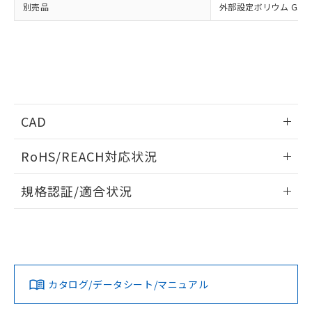
別売品
外部設定ボリウム G32X-
CAD
ログイン/会員登録いただくと、CADデータをダウンロー
RoHS/REACH対応状況
ドすることができます。
情報更新：2026/7/29
規格認証/適合状況
ログイン/会員登録
EU RoHS
注意事項・凡例
UL認証
CSA認証
CEマーキング
Yes
Yes
Yes
対応状況
対応予定月
※1
※2
ダウンロードデータをご利用いただく前に、以下を必ずお読
みください。
カタログ/データシート/マニュアル
対応済み
ソフトウェアの使用条件
LR型式承認
DNV型式承認
BV型式承認
KR型式承