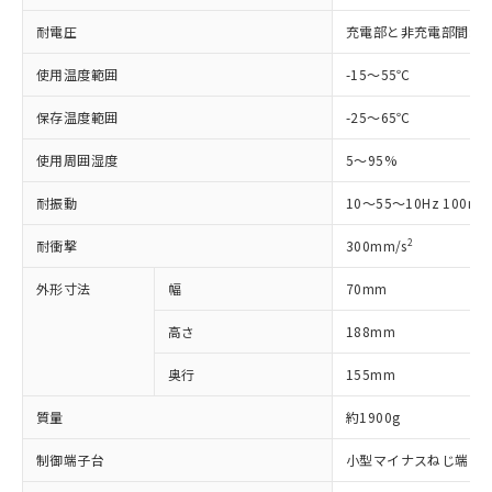
EU RoHS指令（10物質）の非含有証明書
※当社の共同利用者とは、
"個人情報
51物質の非含有証明書（当社基準）
耐電圧
充電部と非充電部間: AC25
の共同利用に関して"
の「1.共同利
※本証明書は発行日時点で非含有を証明す
用者の範囲」に記載されている法人を
るもので、過去に遡って非含有を証明する
使用温度範囲
-15～55℃
指します。
ものではありません。
また、RoHS指令のフタル酸エステル類４
保存温度範囲
-25～65℃
物質の対応では、対応完了までの期間は出
使用周囲湿度
5～95%
荷製品に未対応品が混在することから備考
欄に対応日を記載しておりました。
耐振動
10～55～10Hz 100m/s
既に当社にて対応品への在庫切替を完了
していることから、特段のことがない限
2
耐衝撃
300mm/s
り、2022年1月12日より割愛しておりま
す。
外形寸法
幅
70mm
高さ
188mm
奥行
155mm
質量
約1900g
制御端子台
小型マイナスねじ端子