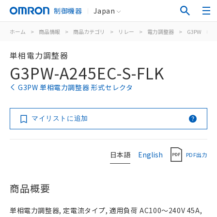
制御機器
Japan
ホーム
>
商品情報
>
商品カテゴリ
>
リレー
>
電力調整器
>
G3PW
>
単相電力調整器
G3PW-A245EC-S-FLK
G3PW 単相電力調整器 形式セレクタ
マイリストに追加
日本語
English
PDF出力
商品概要
単相電力調整器, 定電流タイプ, 適用負荷 AC100～240V 45A,