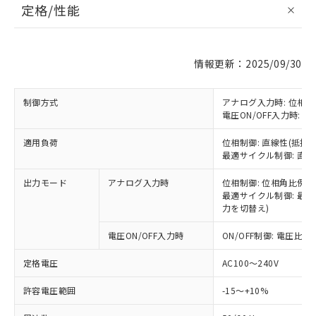
定格/性能
情報更新：2025/09/30
制御方式
アナログ入力時: 位相
電圧ON/OFF入力時: ON
適用負荷
位相制御: 直線性(抵抗)
最適サイクル制御: 直線
出力モード
アナログ入力時
位相制御: 位相角比例
最適サイクル制御: 最
力を切替え)
電圧ON/OFF入力時
ON/OFF制御: 電圧比例
定格電圧
AC100～240V
許容電圧範囲
-15～+10%