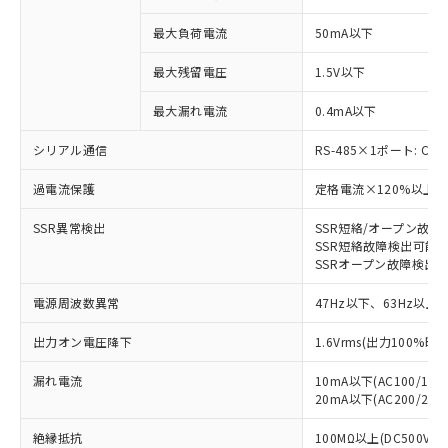
類(PBB) 1000ppm以下、ポリ臭化ジフェニルエーテル類
Cr(Ⅵ)(六価クロム) : 1000ppm、 PBBs(ポリ臭化ビフェ
とります。
了承ください。
(PBDE) 1000ppm以下、フタル酸ビス(2-エチルヘキシ
○
一定数以上の在庫あり
ニル類) : 1000ppm、 PBDEs(ポリ臭化ジフェニルエーテ
当社は規制貨物を破棄する場合は、完
最大負荷電流
50mA以下
ル) (DEHP)(別名：DOP) 1000ppm以下、フタル酸ブチ
正式な納期状況および標準価格はお客
ル類) : 1000ppm、
ルベンジル（BBP） 1000ppm以下、フタル酸ジブチル
全に破砕するなど、違法に輸出されな
DBP(フタル酸ジブチル) : 1000ppm、 DIBP(フタル酸ジ
様のお取引先、またはお客様担当のオ
（DBP） 1000ppm以下、フタル酸ジイソブチル
イソブチル) : 1000ppm、 BBP(フタル酸ブチルベンジ
△
一定数には満たないが在庫あり
最大残留電圧
1.5V以下
いよう必要な手段を講じます。
ムロン制御機器販売店・当社販売員に
(DIBP) 1000ppm以下
ル) : 1000ppm、
当社は貴社製品を、核兵器、ミサイ
但し、RoHS指令で産業用監視および制御機器に対する
DEHP(フタル酸ビス(2-エチルヘキシル)) : 1000ppm
ご相談ください。
適用除外項目は除く。
最大漏れ電流
0.4mA以下
ル、化学兵器、生物兵器またはその他
－
在庫なし(最新の在庫状況につ
オムロン制御機器販売店や当社販売拠
フタル酸エステル類の４物質については閾値を超える意
武器並びにこれらの製造装置等に一切
いては、お客様のお取引先、ま
図的な使用がないことを確認しています。
点は「
販売ネットワーク
」をご確認
シリアル通信
RS-485×1ポート: Co
※2 環境保護使用期限
使用いたしません。
たはお客様担当のオムロン制御
ください。
当社は、貴社製品を第三者に販売する
機器販売店・当社販売員にご確
在庫状況および標準価格結果を当社の
過電流保護
定格電流×120%以上、
※2 対応予定月
「ｅ」：有害物質（10物質）のすべてが基
場合は、上記1、2および3の内容を当
認ください)
事前の承諾なく第三者に漏洩または開
準値以下であることを示します。
該第三者に通知します。また当社は、
示しないようお願いします。
SSR異常検出
SSR短絡/オープン故障
部品在庫の切り替え状況などにより、予定
「10」：通常の使用状況下において有害物
販売先および販売に係わる関係者が違
SSR短絡故障検出可能位
マイパーツ機能（部品リスト作成サー
空
受注生産機種、また在庫状況の
月が前後することがあります。
質が外部に漏えいし、環境に深刻な影響を
法に輸出するおそれがある場合は、取
SSRオープン故障検出可能
ビス）をご利用いただくには、I-Web
白
情報を公開していない機種
及ぼさない年数を意味します。
り引きをいたしません。
メンバーズにご登録されている必要が
「－」：未確認です。当社販売部門へお問
電源周波数異常
47Hz以下、63Hz以上
あります。
い合わせください。
お客様が当ウェブサイト上で当社にご
出力オン電圧降下
1.6Vrms(出力100%時)
※3 非含有証明書ダウンロード
登録された部品リストについて、当社
および当社の共同利用者が、当社の製
漏れ電流
10mA以下(AC100/110V
下記の非含有証明書をダウンロードするこ
品・サービスに関するお客様との取
20mA以下(AC200/220V
とができます。
合意する
キャンセル
引・商談に必要な範囲で利用すること
をご了承ください。
絶縁抵抗
100MΩ以上(DC500V