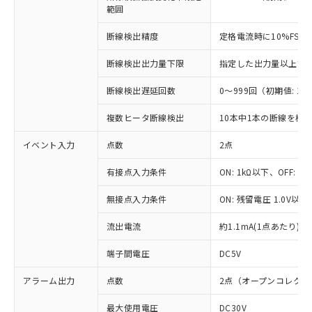
範囲
対応済み：EU RoHS指令（10物質）の
非含有に対応した製品が提供可能な商品で
断線検出精度
定格電流時に10%FS
す。
対応予定：EU RoHS指令（10物質）の非含
ご利用条件
断線検出出力量下限
指定した出力量以上で断線検
有に対応した製品に切り替える予定のある
商品です。
断線検出遅延回数
0～999回（初期値: 15
対応予定なし：EU RoHS指令（10物質）の
以下の条件をお読みいただき、同意のうえ
非含有に非対応の商品で、対応品を出す予
複数ヒータ断線検出
10本中1本の断線を検
ご利用ください。
定はありません。
調査・確認中：EU RoHS指令（10物質）の
イベント入力
点数
2点
本サービスは、当社制御機器事業取扱
※1 中国RoHS○×表
非含有の対応状況を調査中または確認中の
商品の当社在庫状況および標準価格
商品です。
有接点入力条件
ON: 1kΩ以下、OFF: 1
(税抜)を提供させていただくもので
「○」：最大均質材料含有率が中国RoHSの
非該当品：ライセンス料など無形物で、有
す。
基準値以下であることを示します。
無接点入力条件
ON: 残留電圧 1.0V以下
害物質有無と関係のない商品です。
当社制御機器事業取扱商品の中には、
「×」：最大均質材料含有率が中国RoHSの
仕入先様の事情により、非含有部品として
本サービスの対象外となる商品もある
流出電流
約1.1mA(1点あたり)
基準値を超えていることを示します。
いたものが、含有品と判明した場合などや
当社は、これら貴社製品のうち、外国
ことをご了承ください。
「－」：未確認です。当社販売部門へお問
むを得ず変更することがあります。
為替および外国貿易法に定める商品
在庫状況および標準価格照会結果は、
端子間電圧
DC5V
い合わせください。
（以下｢規制貨物等」という）を輸出
記載している更新日時点での社内デー
*EU RoHS指令（10物質）：
または国外への提供する場合は、日本
記
タに基づき作成されるものであり、閲
説明
アラーム出力
点数
2点（オープンコレク
鉛(Pb) 1000ppm以下、 水銀(Hg) 1000ppm以下、 カド
*中国RoHS10物質の基準値 (GB/T26572)：
国政府の輸出許可(または役務取引許
号
覧された時点での実際の在庫および標
ミウム(Cd) 100ppm以下、
Pb(鉛) :1000ppm、 Hg(水銀) : 1000ppm、 Cd(カドミウ
可)を取得するなどの必要な手続きを
六価クロム(Cr(Ⅵ)) 1000ppm以下、ポリ臭化ビフェニル
ム) : 100ppm、
最大使用電圧
DC30V
準価格とは異なる場合があることをご