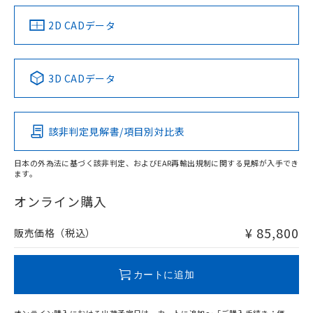
（イギリス
（ノルウェー
（フランス
（韓国
船舶規格）
船舶規格）
船舶規格）
船舶規格
中国 RoHS
注意事項・凡例
2D CADデータ
No
No
No
No
中国 RoHS表
※1 ※2
3D CADデータ
この製品の規格認証/適合状況ページへ
Pb
Hg
Cd
Cr(VI)
その他の認証はこちらのページからご検索ください
該非判定見解書/項目別対比表
X
O
O
O
日本の外為法に基づく該非判定、およびEAR再輸出規制に関する見解が入手でき
ます。
"対応済み"や非含有の記載がされた商品であっても、流通
在庫等で未対応品が混在する可能性があります。
オンライン購入
非含有品が必要な際は、弊社営業部門もしくは販売店へお
問い合わせください。
¥ 85,800
販売価格（税込）
この製品のRoHS/REACH対応状況ページへ
カートに追加