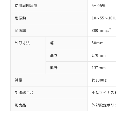
使用周囲湿度
5～95%
耐振動
10～55～10Hz
2
耐衝撃
300mm/s
外形寸法
幅
50mm
高さ
170mm
奥行
137mm
質量
約1000g
制御端子台
小型マイナス
別売品
外部設定ボリウム