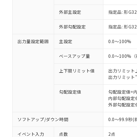
外部主設定
指定品: 形G32
外部勾配設定
指定品: 形G32
出力量設定範囲
主設定
0.0～100%
※1 対応状況
ベースアップ量
0.0～100%（
対応済み：EU
対応予定：EU R
対応予定なし：EU
上下限リミット値
出力リミット上限
調査・確認中：EU
出力リミット下限値
ご利用条件
非該当品：ライセ
※1 中国RoHS
仕入先様の事情に
勾配設定値
勾配設定値=
があります。
以下の条件をお読
内部勾配設定値範
「○」：最大均質
外部勾配設定値範
「×」：最大均質
本サービスは
当社は、これ
*EU RoHS指令（10物
「－」：未確認で
鉛(Pb) 1000ppm以下、
くものです。
う）を輸出ま
記
説明
六価クロム(Cr(Ⅵ)) 1
ソフトアップ/ダウン時間
0.0～99.9
当社制御機器
などの必要な
フタル酸ビス(2-エチルヘ
号
*中国RoHS10物質の基準値 
ル（DBP） 1000ppm
在庫状況およ
当社は規制貨
Pb(鉛) :1000ppm、 Hg
但し、RoHS指令で産
イベント入力
点数
2点
のであり、閲
ます。
Cr(Ⅵ)(六価クロム) : 
フタル酸エステル類の４