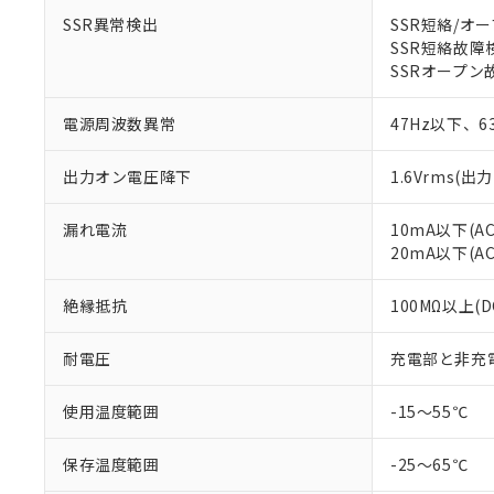
SSR異常検出
SSR短絡/オ
SSR短絡故障
SSRオープン
電源周波数異常
47Hz以下、6
出力オン電圧降下
1.6Vrms(出
漏れ電流
10mA以下(AC1
20mA以下(AC2
絶縁抵抗
100MΩ以上(
耐電圧
充電部と非充電部間
使用温度範囲
-15～55℃
保存温度範囲
-25～65℃