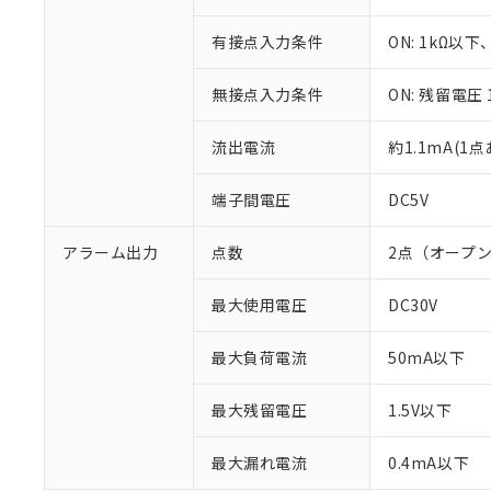
○
一定数以
DBP(フタル酸ジブチル) :
い。
当社は貴社製
DEHP(フタル酸ビス(2-エ
正式な納期状
置等に一切使
有接点入力条件
ON: 1kΩ以下
当社販売員に
※2 対応予定月
△
一定数に
当社は、貴社
オムロン制御
また当社は、
※2 環境保護使
無接点入力条件
ON: 残留電圧 
在庫状況およ
部品在庫の切り替
たしません。
－
在庫なし
す。
「ｅ」：有害物質
機器販売
流出電流
約1.1mA(1
マイパーツ機
「10」：通常の
ている必要が
味します。
空
受注生産
お客様が当ウ
端子間電圧
DC5V
※3 非含有証明
「－」：未確認で
白
が、当社の製
さい。
下記の非含有証明
アラーム出力
点数
2点（オープ
※当社の共同
いる法人を指
EU RoHS指令（
最大使用電圧
DC30V
51物質の非含有証
※本証明書は発行
最大負荷電流
50mA以下
また、RoHS指
混在することから
既に当社にて対応
最大残留電圧
1.5V以下
り割愛しておりま
最大漏れ電流
0.4mA以下