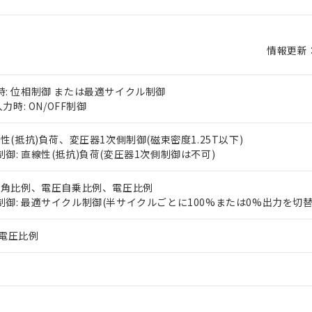
情報更新：2
: 位相制御 または最適サイクル制御
力時: ON/OFF制御
線性(抵抗)負荷、変圧器1次側制御(磁束密度1.25T以下)
御: 直線性(抵抗)負荷(変圧器1次側制御は不可)
位相角比例、電圧自乗比例、電圧比例
御: 最適サイクル制御(半サイクルごとに100%または0%出力を切替
: 電圧比例