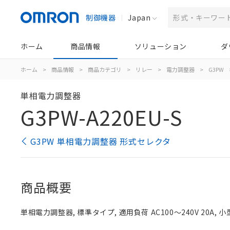
制御機器
Japan
ホーム
商品情報
ソリューション
ダ
ホーム
>
商品情報
>
商品カテゴリ
>
リレー
>
電力調整器
>
G3PW
単相電力調整器
G3PW-A220EU-S
G3PW 単相電力調整器 形式セレクタ
商品概要
単相電力調整器, 標準タイプ, 適用負荷 AC100～240V 20A