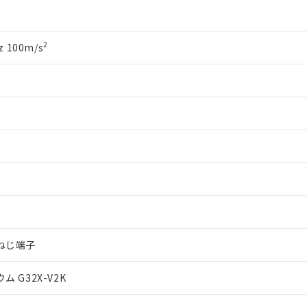
2
 100m/s
ねじ端子
 G32X-V2K