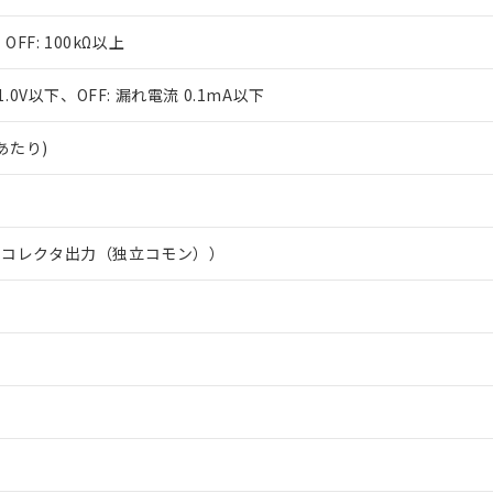
上の在庫あり
 1000ppm、 DIBP(フタル酸ジイソブチル) : 1000ppm、 BBP(フタル酸ブチルベンジル) :
品を、核兵器、ミサイル、化学兵器、生物兵器またはその他武器並
チルヘキシル)) : 1000ppm
況および標準価格はお客様のお取引先、またはお客様担当のオムロ
用いたしません。
、OFF: 100kΩ以上
ご相談ください。
は満たないが在庫あり
製品を第三者に販売する場合は、上記1、2および3の内容を当該第
機器販売店や当社販売拠点は「
販売ネットワーク
」をご確認くだ
販売先および販売に係わる関係者が違法に輸出するおそれがある場
用期限
1.0V以下、OFF: 漏れ電流 0.1mA以下
び標準価格結果を当社の事前の承諾なく第三者に漏洩または開示し
え状況などにより、予定月が前後することがあります。
(最新の在庫状況については、お客様のお取引先、またはお客様担当
（10物質）のすべてが基準値以下であることを示します。
店・当社販売員にご確認ください)
点あたり)
能（部品リスト作成サービス）をご利用いただくには、I-Webメン
使用状況下において有害物質が外部に漏えいし、環境に深刻な影響を
あります。
機種、また在庫状況の情報を公開していない機種
ェブサイト上で当社にご登録された部品リストについて、当社およ
書ダウンロード
す。当社販売部門へお問い合わせください。
品・サービスに関するお客様との取引・商談に必要な範囲で利用す
合意する
キャンセル
書をダウンロードすることができます。
ンコレクタ出力（独立コモン））
利用者とは、
"個人情報の共同利用に関して"
の「1.共同利用者の
します。
10物質）の非含有証明書
明書（当社基準）
日時点で非含有を証明するもので、過去に遡って非含有を証明するも
令のフタル酸エステル類４物質の対応では、対応完了までの期間は出
備考欄に対応日を記載しておりました。
品への在庫切替を完了していることから、特段のことがない限り、20
す。