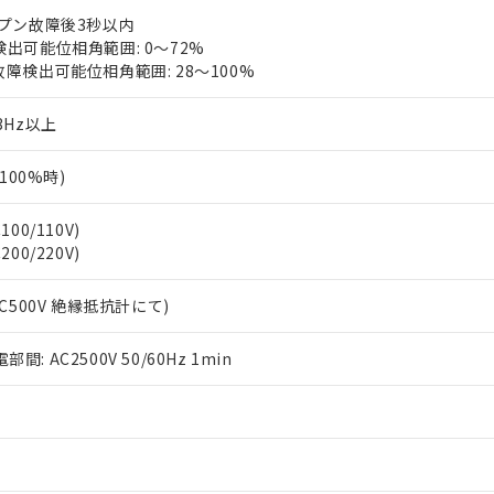
ープン故障後3秒以内
検出可能位相角範囲: 0～72%
故障検出可能位相角範囲: 28～100%
3Hz以上
力100%時)
00/110V)
00/220V)
DC500V 絶縁抵抗計にて)
: AC2500V 50/60Hz 1min