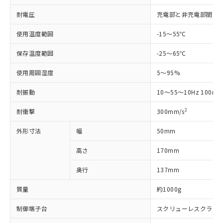
EU RoHS指令（10物質）の非含有証明書
※当社の共同利用者とは、
"個人情報
51物質の非含有証明書（当社基準）
耐電圧
充電部と非充電部間: AC25
の共同利用に関して"
の「1.共同利
※本証明書は発行日時点で非含有を証明す
用者の範囲」に記載されている法人を
るもので、過去に遡って非含有を証明する
使用温度範囲
-15～55℃
指します。
ものではありません。
また、RoHS指令のフタル酸エステル類４
保存温度範囲
-25～65℃
物質の対応では、対応完了までの期間は出
使用周囲湿度
5～95%
荷製品に未対応品が混在することから備考
欄に対応日を記載しておりました。
耐振動
10～55～10Hz 100m/s
既に当社にて対応品への在庫切替を完了
していることから、特段のことがない限
2
耐衝撃
300mm/s
り、2022年1月12日より割愛しておりま
す。
外形寸法
幅
50mm
高さ
170mm
奥行
137mm
質量
約1000g
制御端子台
スクリューレスクラン