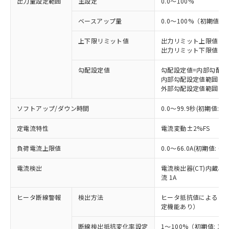
出力量設定範囲
主設定
0.0～100%
ベースアップ量
0.0～100%（初期値: 0
上下限リミット値
出力リミット上限値: 0.0
出力リミット下限値: 0.0～
勾配設定値
勾配設定値=内部勾配
内部勾配設定値範囲(前面キ
外部勾配設定値範囲(外部ボ
ソフトアップ/ダウン時間
0.0～99.9秒(初期値
定電流特性
電流変動±2%FS
負荷電流上限値
0.0～66.0A(初期値: 
電流検出
電流検出器(CT)内蔵、
流 1A
ヒータ断線警報
検出方法
ヒータ抵抗値による（
定機能あり）
※1 対応状況
断線検出抵抗変化率設定
1～100%（初期値: 10