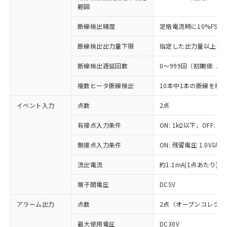
範囲
対応済み：EU RoHS指令（10物質）の
非含有に対応した製品が提供可能な商品で
断線検出精度
定格電流時に10%FS
す。
対応予定：EU RoHS指令（10物質）の非含
ご利用条件
断線検出出力量下限
指定した出力量以上で断線検
有に対応した製品に切り替える予定のある
商品です。
断線検出遅延回数
0～999回（初期値: 15
対応予定なし：EU RoHS指令（10物質）の
以下の条件をお読みいただき、同意のうえ
非含有に非対応の商品で、対応品を出す予
複数ヒータ断線検出
10本中1本の断線を検
ご利用ください。
定はありません。
調査・確認中：EU RoHS指令（10物質）の
イベント入力
点数
2点
本サービスは、当社制御機器事業取扱
※1 中国RoHS○×表
非含有の対応状況を調査中または確認中の
商品の当社在庫状況および標準価格
商品です。
有接点入力条件
ON: 1kΩ以下、OFF: 1
(税抜)を提供させていただくもので
「○」：最大均質材料含有率が中国RoHSの
非該当品：ライセンス料など無形物で、有
す。
基準値以下であることを示します。
無接点入力条件
ON: 残留電圧 1.0V以下
害物質有無と関係のない商品です。
当社制御機器事業取扱商品の中には、
「×」：最大均質材料含有率が中国RoHSの
仕入先様の事情により、非含有部品として
本サービスの対象外となる商品もある
流出電流
約1.1mA(1点あたり)
基準値を超えていることを示します。
いたものが、含有品と判明した場合などや
当社は、これら貴社製品のうち、外国
ことをご了承ください。
「－」：未確認です。当社販売部門へお問
むを得ず変更することがあります。
為替および外国貿易法に定める商品
在庫状況および標準価格照会結果は、
端子間電圧
DC5V
い合わせください。
（以下｢規制貨物等」という）を輸出
記載している更新日時点での社内デー
*EU RoHS指令（10物質）：
または国外への提供する場合は、日本
記
タに基づき作成されるものであり、閲
説明
アラーム出力
点数
2点（オープンコレク
鉛(Pb) 1000ppm以下、 水銀(Hg) 1000ppm以下、 カド
*中国RoHS10物質の基準値 (GB/T26572)：
国政府の輸出許可(または役務取引許
号
覧された時点での実際の在庫および標
ミウム(Cd) 100ppm以下、
Pb(鉛) :1000ppm、 Hg(水銀) : 1000ppm、 Cd(カドミウ
可)を取得するなどの必要な手続きを
六価クロム(Cr(Ⅵ)) 1000ppm以下、ポリ臭化ビフェニル
ム) : 100ppm、
最大使用電圧
DC30V
準価格とは異なる場合があることをご