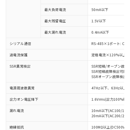
類(PBB) 1000ppm以下、ポリ臭化ジフェニルエーテル類
Cr(Ⅵ)(六価クロム) : 1000ppm、 PBBs(ポリ臭化ビフェ
とります。
了承ください。
(PBDE) 1000ppm以下、フタル酸ビス(2-エチルヘキシ
○
一定数以上の在庫あり
ニル類) : 1000ppm、 PBDEs(ポリ臭化ジフェニルエーテ
当社は規制貨物を破棄する場合は、完
最大負荷電流
50mA以下
ル) (DEHP)(別名：DOP) 1000ppm以下、フタル酸ブチ
正式な納期状況および標準価格はお客
ル類) : 1000ppm、
ルベンジル（BBP） 1000ppm以下、フタル酸ジブチル
全に破砕するなど、違法に輸出されな
DBP(フタル酸ジブチル) : 1000ppm、 DIBP(フタル酸ジ
様のお取引先、またはお客様担当のオ
（DBP） 1000ppm以下、フタル酸ジイソブチル
イソブチル) : 1000ppm、 BBP(フタル酸ブチルベンジ
△
一定数には満たないが在庫あり
最大残留電圧
1.5V以下
いよう必要な手段を講じます。
ムロン制御機器販売店・当社販売員に
(DIBP) 1000ppm以下
ル) : 1000ppm、
当社は貴社製品を、核兵器、ミサイ
但し、RoHS指令で産業用監視および制御機器に対する
DEHP(フタル酸ビス(2-エチルヘキシル)) : 1000ppm
ご相談ください。
適用除外項目は除く。
最大漏れ電流
0.4mA以下
ル、化学兵器、生物兵器またはその他
－
在庫なし(最新の在庫状況につ
オムロン制御機器販売店や当社販売拠
フタル酸エステル類の４物質については閾値を超える意
武器並びにこれらの製造装置等に一切
いては、お客様のお取引先、ま
図的な使用がないことを確認しています。
点は「
販売ネットワーク
」をご確認
シリアル通信
RS-485×1ポート: Co
※2 環境保護使用期限
使用いたしません。
たはお客様担当のオムロン制御
ください。
当社は、貴社製品を第三者に販売する
機器販売店・当社販売員にご確
在庫状況および標準価格結果を当社の
過電流保護
定格電流×120%以上、
※2 対応予定月
「ｅ」：有害物質（10物質）のすべてが基
場合は、上記1、2および3の内容を当
認ください)
事前の承諾なく第三者に漏洩または開
準値以下であることを示します。
該第三者に通知します。また当社は、
示しないようお願いします。
SSR異常検出
SSR短絡/オープン故障
部品在庫の切り替え状況などにより、予定
「10」：通常の使用状況下において有害物
販売先および販売に係わる関係者が違
SSR短絡故障検出可能位
マイパーツ機能（部品リスト作成サー
空
受注生産機種、また在庫状況の
月が前後することがあります。
質が外部に漏えいし、環境に深刻な影響を
法に輸出するおそれがある場合は、取
SSRオープン故障検出可能
ビス）をご利用いただくには、I-Web
白
情報を公開していない機種
及ぼさない年数を意味します。
り引きをいたしません。
メンバーズにご登録されている必要が
「－」：未確認です。当社販売部門へお問
電源周波数異常
47Hz以下、63Hz以上
あります。
い合わせください。
お客様が当ウェブサイト上で当社にご
出力オン電圧降下
1.6Vrms(出力100%時)
※3 非含有証明書ダウンロード
登録された部品リストについて、当社
および当社の共同利用者が、当社の製
漏れ電流
10mA以下(AC100/110V
下記の非含有証明書をダウンロードするこ
品・サービスに関するお客様との取
20mA以下(AC200/220V
とができます。
合意する
キャンセル
引・商談に必要な範囲で利用すること
をご了承ください。
絶縁抵抗
100MΩ以上(DC500V