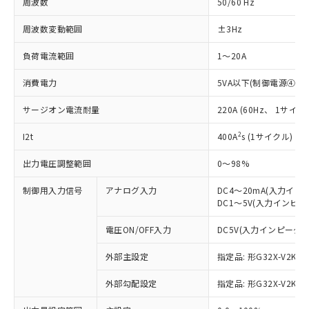
周波数
50/60 Hz
周波数変動範囲
±3Hz
負荷電流範囲
1～20A
消費電力
5VA以下(制御電源④-⑤
サージオン電流耐量
220A (60Hz、 1サイク
2
I2t
400A
s (1サイクル)
出力電圧調整範囲
0～98%
制御用入力信号
アナログ入力
DC4～20mA(入力イン
DC1～5V(入力インピーダ
電圧ON/OFF入力
DC5V(入力インピーダンス
外部主設定
指定品: 形G32X-V2K(2
外部勾配設定
指定品: 形G32X-V2K(2