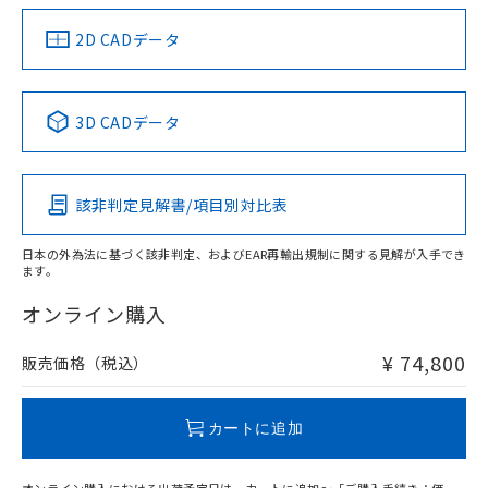
（イギリス
（ノルウェー
（フランス
（韓国
船舶規格）
船舶規格）
船舶規格）
船舶規格
中国 RoHS
注意事項・凡例
2D CADデータ
No
No
No
No
中国 RoHS表
※1 ※2
3D CADデータ
この製品の規格認証/適合状況ページへ
Pb
Hg
Cd
Cr(VI)
その他の認証はこちらのページからご検索ください
該非判定見解書/項目別対比表
X
O
O
O
日本の外為法に基づく該非判定、およびEAR再輸出規制に関する見解が入手でき
ます。
"対応済み"や非含有の記載がされた商品であっても、流通
在庫等で未対応品が混在する可能性があります。
オンライン購入
非含有品が必要な際は、弊社営業部門もしくは販売店へお
問い合わせください。
¥ 74,800
販売価格（税込）
この製品のRoHS/REACH対応状況ページへ
カートに追加