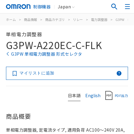
制御機器
Japan
ホーム
>
商品情報
>
商品カテゴリ
>
リレー
>
電力調整器
>
G3PW
>
単相電力調整器
G3PW-A220EC-C-FLK
G3PW 単相電力調整器 形式セレクタ
マイリストに追加
日本語
English
PDF出力
商品概要
単相電力調整器, 定電流タイプ, 適用負荷 AC100～240V 20A,