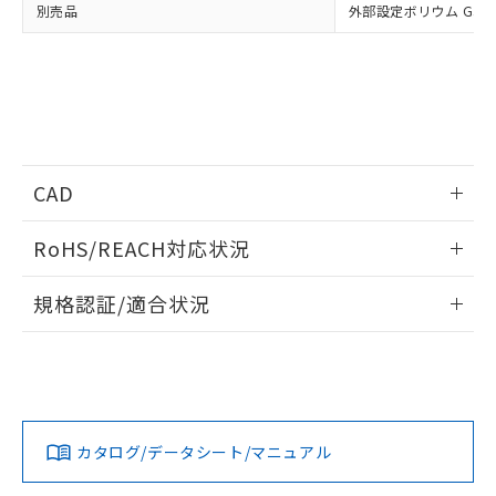
別売品
外部設定ボリウム G32X-
CAD
ログイン/会員登録いただくと、CADデータをダウンロー
RoHS/REACH対応状況
ドすることができます。
情報更新：2026/7/29
規格認証/適合状況
ログイン/会員登録
EU RoHS
注意事項・凡例
UL認証
CSA認証
CEマーキング
Yes
Yes
Yes
対応状況
対応予定月
※1
※2
ダウンロードデータをご利用いただく前に、以下を必ずお読
みください。
カタログ/データシート/マニュアル
対応済み
ソフトウェアの使用条件
LR型式承認
DNV型式承認
BV型式承認
KR型式承