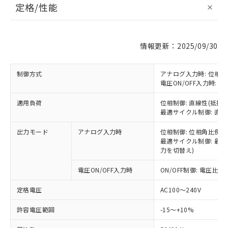
定格/性能
情報更新：2025/09/30
制御方式
アナログ入力時: 位相
電圧ON/OFF入力時: ON
適用負荷
位相制御: 直線性(抵抗)
最適サイクル制御: 直線
出力モード
アナログ入力時
位相制御: 位相角比例
最適サイクル制御: 最
力を切替え)
電圧ON/OFF入力時
ON/OFF制御: 電圧比例
定格電圧
AC100～240V
許容電圧範囲
-15～+10%