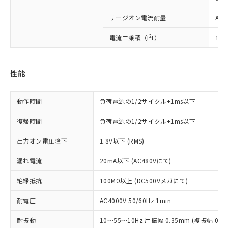
対応予定：EU RoHS指令（10物質）の非含
ご利用条件
有に対応した製品に切り替える予定のある
サージオン電流耐量
AC1
商品です。
2
電流二乗積（I
t）
135
対応予定なし：EU RoHS指令（10物質）の
以下の条件をお読みいただき、同意のうえ
非含有に非対応の商品で、対応品を出す予
ご利用ください。
定はありません。
調査・確認中：EU RoHS指令（10物質）の
性能
本サービスは、当社制御機器事業取扱
※1 中国RoHS○×表
非含有の対応状況を調査中または確認中の
商品の当社在庫状況および標準価格
商品です。
(税抜)を提供させていただくもので
「○」：最大均質材料含有率が中国RoHSの
動作時間
負荷電源の1/2サイクル+1ms以下
非該当品：ライセンス料など無形物で、有
す。
基準値以下であることを示します。
害物質有無と関係のない商品です。
当社制御機器事業取扱商品の中には、
復帰時間
負荷電源の1/2サイクル+1ms以下
「×」：最大均質材料含有率が中国RoHSの
仕入先様の事情により、非含有部品として
本サービスの対象外となる商品もある
基準値を超えていることを示します。
いたものが、含有品と判明した場合などや
当社は、これら貴社製品のうち、外国
ことをご了承ください。
出力オン電圧降下
1.8V以下 (RMS)
「－」：未確認です。当社販売部門へお問
むを得ず変更することがあります。
為替および外国貿易法に定める商品
在庫状況および標準価格照会結果は、
い合わせください。
（以下｢規制貨物等」という）を輸出
漏れ電流
20mA以下 (AC480Vにて)
記載している更新日時点での社内デー
*EU RoHS指令（10物質）：
または国外への提供する場合は、日本
記
タに基づき作成されるものであり、閲
説明
鉛(Pb) 1000ppm以下、 水銀(Hg) 1000ppm以下、 カド
*中国RoHS10物質の基準値 (GB/T26572)：
国政府の輸出許可(または役務取引許
絶縁抵抗
100MΩ以上 (DC500Vメガにて)
号
覧された時点での実際の在庫および標
ミウム(Cd) 100ppm以下、
Pb(鉛) :1000ppm、 Hg(水銀) : 1000ppm、 Cd(カドミウ
可)を取得するなどの必要な手続きを
六価クロム(Cr(Ⅵ)) 1000ppm以下、ポリ臭化ビフェニル
ム) : 100ppm、
準価格とは異なる場合があることをご
類(PBB) 1000ppm以下、ポリ臭化ジフェニルエーテル類
Cr(Ⅵ)(六価クロム) : 1000ppm、 PBBs(ポリ臭化ビフェ
耐電圧
AC4000V 50/60Hz 1min
とります。
了承ください。
(PBDE) 1000ppm以下、フタル酸ビス(2-エチルヘキシ
○
一定数以上の在庫あり
ニル類) : 1000ppm、 PBDEs(ポリ臭化ジフェニルエーテ
当社は規制貨物を破棄する場合は、完
ル) (DEHP)(別名：DOP) 1000ppm以下、フタル酸ブチ
正式な納期状況および標準価格はお客
ル類) : 1000ppm、
耐振動
10～55～10Hz 片振幅 0.35mm (複振幅 0.
ルベンジル（BBP） 1000ppm以下、フタル酸ジブチル
全に破砕するなど、違法に輸出されな
DBP(フタル酸ジブチル) : 1000ppm、 DIBP(フタル酸ジ
様のお取引先、またはお客様担当のオ