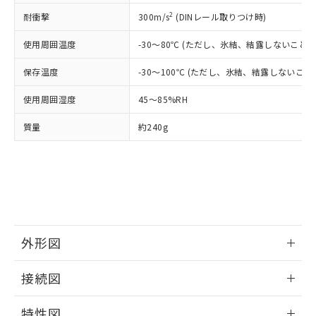
（DBP） 1000ppm以下、フタル酸ジイソブチル
イソブチル) : 1000ppm、 BBP(フタル酸ブチルベンジ
△
一定数には満たないが在庫あり
いよう必要な手段を講じます。
ムロン制御機器販売店・当社販売員に
(DIBP) 1000ppm以下
ル) : 1000ppm、
2
耐衝撃
300m/s
(DINレール取りつけ時)
当社は貴社製品を、核兵器、ミサイ
但し、RoHS指令で産業用監視および制御機器に対する
DEHP(フタル酸ビス(2-エチルヘキシル)) : 1000ppm
ご相談ください。
適用除外項目は除く。
ル、化学兵器、生物兵器またはその他
－
在庫なし(最新の在庫状況につ
オムロン制御機器販売店や当社販売拠
フタル酸エステル類の４物質については閾値を超える意
使用周囲温度
-30～80℃ (ただし、氷結、結露しないこと)
武器並びにこれらの製造装置等に一切
いては、お客様のお取引先、ま
図的な使用がないことを確認しています。
点は「
販売ネットワーク
」をご確認
※2 環境保護使用期限
使用いたしません。
たはお客様担当のオムロン制御
ください。
保存温度
-30～100℃ (ただし、氷結、結露しないこと)
当社は、貴社製品を第三者に販売する
機器販売店・当社販売員にご確
在庫状況および標準価格結果を当社の
※2 対応予定月
「ｅ」：有害物質（10物質）のすべてが基
場合は、上記1、2および3の内容を当
認ください)
使用周囲湿度
45～85%RH
事前の承諾なく第三者に漏洩または開
準値以下であることを示します。
該第三者に通知します。また当社は、
示しないようお願いします。
部品在庫の切り替え状況などにより、予定
「10」：通常の使用状況下において有害物
販売先および販売に係わる関係者が違
質量
約240g
マイパーツ機能（部品リスト作成サー
空
受注生産機種、また在庫状況の
月が前後することがあります。
質が外部に漏えいし、環境に深刻な影響を
法に輸出するおそれがある場合は、取
ビス）をご利用いただくには、I-Web
白
情報を公開していない機種
及ぼさない年数を意味します。
り引きをいたしません。
メンバーズにご登録されている必要が
「－」：未確認です。当社販売部門へお問
あります。
い合わせください。
お客様が当ウェブサイト上で当社にご
※3 非含有証明書ダウンロード
登録された部品リストについて、当社
および当社の共同利用者が、当社の製
下記の非含有証明書をダウンロードするこ
品・サービスに関するお客様との取
外形図
とができます。
合意する
キャンセル
引・商談に必要な範囲で利用すること
をご了承ください。
情報更新：2025/11/10
EU RoHS指令（10物質）の非含有証明書
接続図
※当社の共同利用者とは、
"個人情報
51物質の非含有証明書（当社基準）
の共同利用に関して"
の「1.共同利
※本証明書は発行日時点で非含有を証明す
情報更新：2025/11/10
用者の範囲」に記載されている法人を
特性図