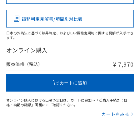
この製品の規格認証/適合状況ページへ
Pb
Hg
Cd
Cr(VI)
その他の認証はこちらのページからご検索ください
サージオン電流耐量
該非判定見解書/項目別対比表
X
O
O
O
日本の外為法に基づく該非判定、およびEAR再輸出規制に関する見解が入手でき
ます。
"対応済み"や非含有の記載がされた商品であっても、流通
在庫等で未対応品が混在する可能性があります。
オンライン購入
非含有品が必要な際は、弊社営業部門もしくは販売店へお
問い合わせください。
¥ 7,970
販売価格（税込）
この製品のRoHS/REACH対応状況ページへ
カートに追加
オンライン購入における出荷予定日は、カートに追加～「ご購入手続き：価
格・納期の確認」画面にてご確認ください。
カートをみる