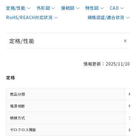
定格/性能
外形図
接続図
特性図
CAD
RoHS/REACH対応状況
規格認証/適合状況
定格/性能
情報更新：2025/11/10
定格
商品分類
単相
電源相数
単相
絶縁方式
フォ
ゼロクロス機能
あり