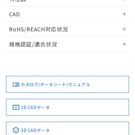
るもので、過去に遡って非含有を証明する
指します。
ものではありません。
端子配置/内部接続
情報更新：2025/11/10
CAD
また、RoHS指令のフタル酸エステル類４
物質の対応では、対応完了までの期間は出
入力電圧-入力電流/入力インピーダンス特性
ログイン/会員登録いただくと、CADデータをダウンロー
荷製品に未対応品が混在することから備考
RoHS/REACH対応状況
ドすることができます。
欄に対応日を記載しておりました。
既に当社にて対応品への在庫切替を完了
情報更新：2026/7/29
規格認証/適合状況
していることから、特段のことがない限
り、2022年1月12日より割愛しておりま
ログイン/会員登録
EU RoHS
注意事項・凡例
す。
UL認証
CSA認証
CEマーキング
Yes
Yes
Yes
対応状況
対応予定月
※1
※2
ダウンロードデータをご利用いただく前に、以下を必ずお読
みください。
カタログ/データシート/マニュアル
対応済み
ソフトウェアの使用条件
LR型式承認
DNV型式承認
BV型式承認
KR型式承
（イギリス
（ノルウェー
（フランス
（韓国
取りつけ穴加工図
負荷電流-周囲温度定格
船舶規格）
船舶規格）
船舶規格）
船舶規格
中国 RoHS
注意事項・凡例
2D CADデータ
No
No
No
No
中国 RoHS表
※1 ※2
3D CADデータ