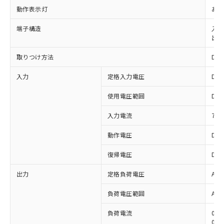
動作表示灯
あり 
端子構造
入力
出力
取りつけ方法
DI
入力
定格入力電圧
DC1
使用電圧範囲
DC9
入力電流
7m
動作電圧
DC
復帰電圧
DC
出力
定格負荷電圧
AC1
※1 対応状況
負荷電圧範囲
AC7
対応済み：EU RoHS指令（10物質）の
非含有に対応した製品が提供可能な商品で
負荷電流
0.
す。
0.