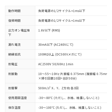
ご利用ください。
定はありません。
調査・確認中：EU RoHS指令（10物質）の
本サービスは、当社制御機器事業取扱
動作時間
負荷電源の1/2サイクル+1ms以下
※1 中国RoHS○×表
非含有の対応状況を調査中または確認中の
商品の当社在庫状況および標準価格
商品です。
(税抜)を提供させていただくもので
復帰時間
負荷電源の1/2サイクル+1ms以下
「○」：最大均質材料含有率が中国RoHSの
非該当品：ライセンス料など無形物で、有
す。
基準値以下であることを示します。
害物質有無と関係のない商品です。
出力オン電圧降
1.6V以下 (RMS)
当社制御機器事業取扱商品の中には、
「×」：最大均質材料含有率が中国RoHSの
仕入先様の事情により、非含有部品として
下
本サービスの対象外となる商品もある
基準値を超えていることを示します。
いたものが、含有品と判明した場合などや
当社は、これら貴社製品のうち、外国
ことをご了承ください。
「－」：未確認です。当社販売部門へお問
むを得ず変更することがあります。
漏れ電流
30mA以下 (AC240Vにて)
為替および外国貿易法に定める商品
在庫状況および標準価格照会結果は、
い合わせください。
（以下｢規制貨物等」という）を輸出
記載している更新日時点での社内デー
絶縁抵抗
100MΩ以上 (DC500Vメガにて)
*EU RoHS指令（10物質）：
または国外への提供する場合は、日本
記
タに基づき作成されるものであり、閲
説明
鉛(Pb) 1000ppm以下、 水銀(Hg) 1000ppm以下、 カド
*中国RoHS10物質の基準値 (GB/T26572)：
国政府の輸出許可(または役務取引許
号
覧された時点での実際の在庫および標
ミウム(Cd) 100ppm以下、
Pb(鉛) :1000ppm、 Hg(水銀) : 1000ppm、 Cd(カドミウ
耐電圧
AC2500V 50/60Hz 1min
可)を取得するなどの必要な手続きを
六価クロム(Cr(Ⅵ)) 1000ppm以下、ポリ臭化ビフェニル
ム) : 100ppm、
準価格とは異なる場合があることをご
類(PBB) 1000ppm以下、ポリ臭化ジフェニルエーテル類
Cr(Ⅵ)(六価クロム) : 1000ppm、 PBBs(ポリ臭化ビフェ
とります。
了承ください。
(PBDE) 1000ppm以下、フタル酸ビス(2-エチルヘキシ
耐振動
10～55～10Hz 片振幅 0.375mm (複振幅 0.75mm) 
○
一定数以上の在庫あり
ニル類) : 1000ppm、 PBDEs(ポリ臭化ジフェニルエーテ
当社は規制貨物を破棄する場合は、完
ル) (DEHP)(別名：DOP) 1000ppm以下、フタル酸ブチ
正式な納期状況および標準価格はお客
ル類) : 1000ppm、
×掃引回数10回=合計50分)
ルベンジル（BBP） 1000ppm以下、フタル酸ジブチル
全に破砕するなど、違法に輸出されな
DBP(フタル酸ジブチル) : 1000ppm、 DIBP(フタル酸ジ
様のお取引先、またはお客様担当のオ
（DBP） 1000ppm以下、フタル酸ジイソブチル
イソブチル) : 1000ppm、 BBP(フタル酸ブチルベンジ
△
一定数には満たないが在庫あり
いよう必要な手段を講じます。
2
耐衝撃
500m/s
X、Y、Z方向 各3回
ムロン制御機器販売店・当社販売員に
(DIBP) 1000ppm以下
ル) : 1000ppm、
当社は貴社製品を、核兵器、ミサイ
但し、RoHS指令で産業用監視および制御機器に対する
DEHP(フタル酸ビス(2-エチルヘキシル)) : 1000ppm
ご相談ください。
適用除外項目は除く。
ル、化学兵器、生物兵器またはその他
使用周囲温度
-30～80℃ (ただし、氷結、結露しないこと)
－
在庫なし(最新の在庫状況につ
オムロン制御機器販売店や当社販売拠
フタル酸エステル類の４物質については閾値を超える意
武器並びにこれらの製造装置等に一切
いては、お客様のお取引先、ま
図的な使用がないことを確認しています。
点は「
販売ネットワーク
」をご確認
※2 環境保護使用期限
保存温度
-30～100℃ (ただし、氷結、結露しないこと)
使用いたしません。
たはお客様担当のオムロン制御
ください。