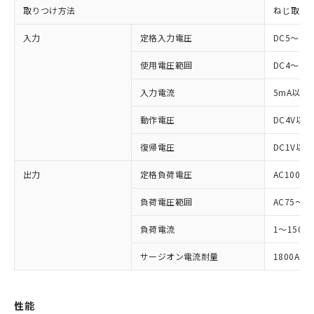
取りつけ方法
ねじ取り
入力
定格入力電圧
DC5～24
使用電圧範囲
DC4～30
入力電流
5mA以下
動作電圧
DC4V以下
復帰電圧
DC1V以上
※1 対応状況
出力
定格負荷電圧
AC100～2
対応済み：EU RoHS指令（10物質）の
負荷電圧範囲
AC75～26
非含有に対応した製品が提供可能な商品で
負荷電流
1～150A 
す。
対応予定：EU RoHS指令（10物質）の非含
ご利用条件
サージオン電流耐量
1800A (
有に対応した製品に切り替える予定のある
商品です。
対応予定なし：EU RoHS指令（10物質）の
以下の条件をお読みいただき、同意のうえ
非含有に非対応の商品で、対応品を出す予
性能