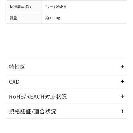
当社は、貴社製品を第三者に販売する
機器販売店・当社販売員にご確
在庫状況および標準価格結果を当社の
使用周囲湿度
45～85%RH
※2 対応予定月
「ｅ」：有害物質（10物質）のすべてが基
場合は、上記1、2および3の内容を当
認ください)
事前の承諾なく第三者に漏洩または開
準値以下であることを示します。
該第三者に通知します。また当社は、
示しないようお願いします。
質量
約3000g
部品在庫の切り替え状況などにより、予定
「10」：通常の使用状況下において有害物
販売先および販売に係わる関係者が違
マイパーツ機能（部品リスト作成サー
空
受注生産機種、また在庫状況の
月が前後することがあります。
質が外部に漏えいし、環境に深刻な影響を
法に輸出するおそれがある場合は、取
ビス）をご利用いただくには、I-Web
白
情報を公開していない機種
及ぼさない年数を意味します。
り引きをいたしません。
メンバーズにご登録されている必要が
「－」：未確認です。当社販売部門へお問
あります。
い合わせください。
お客様が当ウェブサイト上で当社にご
※3 非含有証明書ダウンロード
登録された部品リストについて、当社
および当社の共同利用者が、当社の製
下記の非含有証明書をダウンロードするこ
特性図
品・サービスに関するお客様との取
とができます。
合意する
キャンセル
引・商談に必要な範囲で利用すること
情報更新：2025/11/10
をご了承ください。
CAD
EU RoHS指令（10物質）の非含有証明書
※当社の共同利用者とは、
"個人情報
51物質の非含有証明書（当社基準）
入力電圧-入力電流/入力インピーダンス特性
の共同利用に関して"
の「1.共同利
ログイン/会員登録いただくと、CADデータをダウンロー
※本証明書は発行日時点で非含有を証明す
RoHS/REACH対応状況
用者の範囲」に記載されている法人を
ドすることができます。
るもので、過去に遡って非含有を証明する
指します。
情報更新：2026/7/29
ものではありません。
規格認証/適合状況
また、RoHS指令のフタル酸エステル類４
ログイン/会員登録
物質の対応では、対応完了までの期間は出
EU RoHS
注意事項・凡例
UL認証
CSA認証
CEマーキング
荷製品に未対応品が混在することから備考
欄に対応日を記載しておりました。