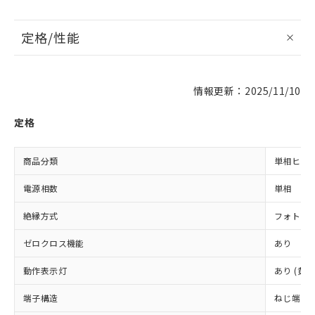
定格/性能
情報更新：2025/11/10
定格
商品分類
単相ヒー
電源相数
単相
絶縁方式
フォト・
ゼロクロス機能
あり
動作表示灯
あり (黄)
端子構造
ねじ端子