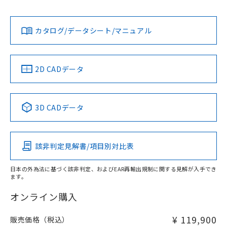
Yes
Yes
Yes
既に当社にて対応品への在庫切替を完了
対応状況
対応予定月
※1
※2
ダウンロードデータをご利用いただく前に、以下を必ずお読
していることから、特段のことがない限
みください。
り、2022年1月12日より割愛しておりま
カタログ/データシート/マニュアル
対応済み
ソフトウェアの使用条件
す。
LR型式承認
DNV型式承認
BV型式承認
KR型式承
（イギリス
（ノルウェー
（フランス
（韓国
船舶規格）
船舶規格）
船舶規格）
船舶規格
中国 RoHS
注意事項・凡例
2D CADデータ
No
No
No
No
負荷電流-周囲温度定格
中国 RoHS表
※1 ※2
3D CADデータ
この製品の規格認証/適合状況ページへ
Pb
Hg
Cd
Cr(VI)
その他の認証はこちらのページからご検索ください
該非判定見解書/項目別対比表
X
O
O
O
日本の外為法に基づく該非判定、およびEAR再輸出規制に関する見解が入手でき
ます。
"対応済み"や非含有の記載がされた商品であっても、流通
在庫等で未対応品が混在する可能性があります。
オンライン購入
非含有品が必要な際は、弊社営業部門もしくは販売店へお
問い合わせください。
¥ 119,900
販売価格（税込）