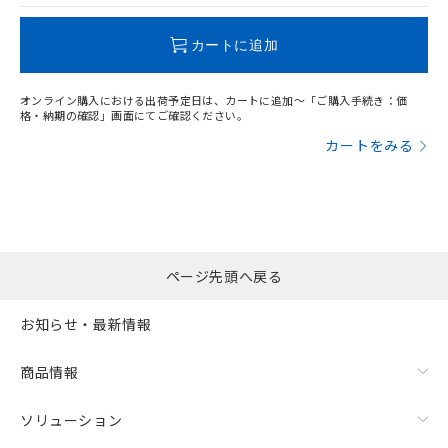
この製品のRoHS/REACH対応状況ページへ
カートに追加
サージオン電流耐量
オンライン購入における出荷予定日は、カートに追加～「ご購入手続き：価
格・納期の確認」画面にてご確認ください。
カートをみる
ページ先頭へ戻る
お知らせ・最新情報
商品情報
ソリューション