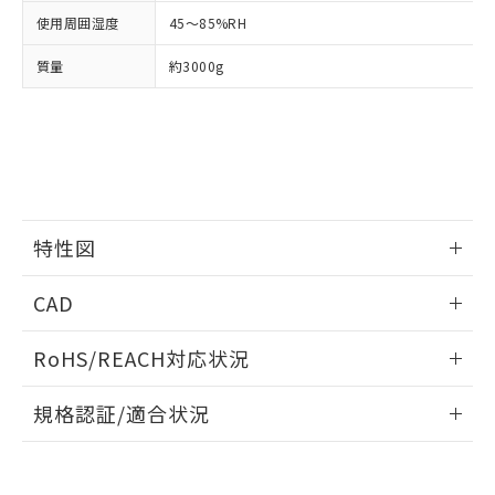
当社は、貴社製品を第三者に販売する
機器販売店・当社販売員にご確
在庫状況および標準価格結果を当社の
使用周囲湿度
45～85%RH
※2 対応予定月
「ｅ」：有害物質（10物質）のすべてが基
場合は、上記1、2および3の内容を当
認ください)
事前の承諾なく第三者に漏洩または開
準値以下であることを示します。
該第三者に通知します。また当社は、
示しないようお願いします。
質量
約3000g
部品在庫の切り替え状況などにより、予定
「10」：通常の使用状況下において有害物
販売先および販売に係わる関係者が違
マイパーツ機能（部品リスト作成サー
空
受注生産機種、また在庫状況の
月が前後することがあります。
質が外部に漏えいし、環境に深刻な影響を
法に輸出するおそれがある場合は、取
ビス）をご利用いただくには、I-Web
白
情報を公開していない機種
及ぼさない年数を意味します。
り引きをいたしません。
メンバーズにご登録されている必要が
「－」：未確認です。当社販売部門へお問
あります。
い合わせください。
お客様が当ウェブサイト上で当社にご
※3 非含有証明書ダウンロード
登録された部品リストについて、当社
および当社の共同利用者が、当社の製
下記の非含有証明書をダウンロードするこ
特性図
品・サービスに関するお客様との取
とができます。
合意する
キャンセル
引・商談に必要な範囲で利用すること
情報更新：2025/11/10
をご了承ください。
CAD
EU RoHS指令（10物質）の非含有証明書
※当社の共同利用者とは、
"個人情報
51物質の非含有証明書（当社基準）
入力電圧-入力電流/入力インピーダンス特性
の共同利用に関して"
の「1.共同利
ログイン/会員登録いただくと、CADデータをダウンロー
※本証明書は発行日時点で非含有を証明す
RoHS/REACH対応状況
用者の範囲」に記載されている法人を
ドすることができます。
るもので、過去に遡って非含有を証明する
指します。
情報更新：2026/7/29
ものではありません。
規格認証/適合状況
また、RoHS指令のフタル酸エステル類４
ログイン/会員登録
物質の対応では、対応完了までの期間は出
EU RoHS
注意事項・凡例
UL認証
CSA認証
CEマーキング
荷製品に未対応品が混在することから備考
欄に対応日を記載しておりました。