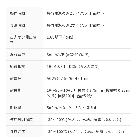
ご利用ください。
定はありません。
調査・確認中：EU RoHS指令（10物質）の
本サービスは、当社制御機器事業取扱
動作時間
負荷電源の3/2サイクル+1ms以下
※1 中国RoHS○×表
非含有の対応状況を調査中または確認中の
商品の当社在庫状況および標準価格
商品です。
(税抜)を提供させていただくもので
復帰時間
負荷電源の3/2サイクル+1ms以下
「○」：最大均質材料含有率が中国RoHSの
非該当品：ライセンス料など無形物で、有
す。
基準値以下であることを示します。
害物質有無と関係のない商品です。
出力オン電圧降
1.6V以下 (RMS)
当社制御機器事業取扱商品の中には、
「×」：最大均質材料含有率が中国RoHSの
仕入先様の事情により、非含有部品として
下
本サービスの対象外となる商品もある
基準値を超えていることを示します。
いたものが、含有品と判明した場合などや
当社は、これら貴社製品のうち、外国
ことをご了承ください。
「－」：未確認です。当社販売部門へお問
むを得ず変更することがあります。
漏れ電流
30mA以下 (AC240Vにて)
為替および外国貿易法に定める商品
在庫状況および標準価格照会結果は、
い合わせください。
（以下｢規制貨物等」という）を輸出
記載している更新日時点での社内デー
絶縁抵抗
100MΩ以上 (DC500Vメガにて)
*EU RoHS指令（10物質）：
または国外への提供する場合は、日本
記
タに基づき作成されるものであり、閲
説明
鉛(Pb) 1000ppm以下、 水銀(Hg) 1000ppm以下、 カド
*中国RoHS10物質の基準値 (GB/T26572)：
国政府の輸出許可(または役務取引許
号
覧された時点での実際の在庫および標
ミウム(Cd) 100ppm以下、
Pb(鉛) :1000ppm、 Hg(水銀) : 1000ppm、 Cd(カドミウ
耐電圧
AC2500V 50/60Hz 1min
可)を取得するなどの必要な手続きを
六価クロム(Cr(Ⅵ)) 1000ppm以下、ポリ臭化ビフェニル
ム) : 100ppm、
準価格とは異なる場合があることをご
類(PBB) 1000ppm以下、ポリ臭化ジフェニルエーテル類
Cr(Ⅵ)(六価クロム) : 1000ppm、 PBBs(ポリ臭化ビフェ
とります。
了承ください。
(PBDE) 1000ppm以下、フタル酸ビス(2-エチルヘキシ
耐振動
10～55～10Hz 片振幅 0.375mm (複振幅 0.75mm) 
○
一定数以上の在庫あり
ニル類) : 1000ppm、 PBDEs(ポリ臭化ジフェニルエーテ
当社は規制貨物を破棄する場合は、完
ル) (DEHP)(別名：DOP) 1000ppm以下、フタル酸ブチ
正式な納期状況および標準価格はお客
ル類) : 1000ppm、
×掃引回数10回=合計50分)
ルベンジル（BBP） 1000ppm以下、フタル酸ジブチル
全に破砕するなど、違法に輸出されな
DBP(フタル酸ジブチル) : 1000ppm、 DIBP(フタル酸ジ
様のお取引先、またはお客様担当のオ
（DBP） 1000ppm以下、フタル酸ジイソブチル
イソブチル) : 1000ppm、 BBP(フタル酸ブチルベンジ
△
一定数には満たないが在庫あり
いよう必要な手段を講じます。
2
耐衝撃
500m/s
X、Y、Z方向 各3回
ムロン制御機器販売店・当社販売員に
(DIBP) 1000ppm以下
ル) : 1000ppm、
当社は貴社製品を、核兵器、ミサイ
但し、RoHS指令で産業用監視および制御機器に対する
DEHP(フタル酸ビス(2-エチルヘキシル)) : 1000ppm
ご相談ください。
適用除外項目は除く。
ル、化学兵器、生物兵器またはその他
使用周囲温度
-30～80℃ (ただし、氷結、結露しないこと)
－
在庫なし(最新の在庫状況につ
オムロン制御機器販売店や当社販売拠
フタル酸エステル類の４物質については閾値を超える意
武器並びにこれらの製造装置等に一切
いては、お客様のお取引先、ま
図的な使用がないことを確認しています。
点は「
販売ネットワーク
」をご確認
※2 環境保護使用期限
保存温度
-30～100℃ (ただし、氷結、結露しないこと)
使用いたしません。
たはお客様担当のオムロン制御
ください。