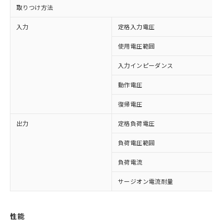
取りつけ方法
入力
定格入力電圧
使用電圧範囲
入力インピーダンス
動作電圧
復帰電圧
※1 対応状況
出力
定格負荷電圧
対応済み：EU RoHS指令（10物質）の
負荷電圧範囲
非含有に対応した製品が提供可能な商品で
負荷電流
す。
対応予定：EU RoHS指令（10物質）の非含
ご利用条件
サージオン電流耐量
有に対応した製品に切り替える予定のある
商品です。
対応予定なし：EU RoHS指令（10物質）の
以下の条件をお読みいただき、同意のうえ
非含有に非対応の商品で、対応品を出す予
性能