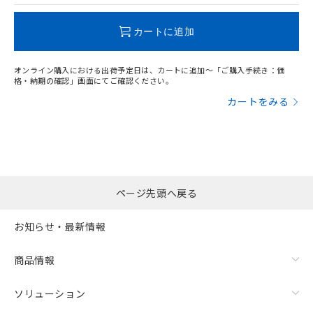
この製品のRoHS/REACH対応状況ページへ
カートに追加
サージオン電流耐量
オンライン購入における出荷予定日は、カートに追加～「ご購入手続き：価
格・納期の確認」画面にてご確認ください。
カートをみる
ページ先頭へ戻る
お知らせ・最新情報
商品情報
ソリューション