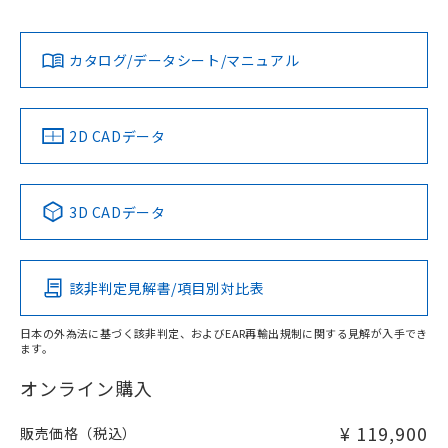
Yes
Yes
Yes
既に当社にて対応品への在庫切替を完了
対応状況
対応予定月
※1
※2
ダウンロードデータをご利用いただく前に、以下を必ずお読
していることから、特段のことがない限
みください。
り、2022年1月12日より割愛しておりま
カタログ/データシート/マニュアル
対応済み
ソフトウェアの使用条件
す。
LR型式承認
DNV型式承認
BV型式承認
KR型式承
（イギリス
（ノルウェー
（フランス
（韓国
船舶規格）
船舶規格）
船舶規格）
船舶規格
中国 RoHS
注意事項・凡例
2D CADデータ
No
No
No
No
負荷電流-周囲温度定格
中国 RoHS表
※1 ※2
3D CADデータ
この製品の規格認証/適合状況ページへ
Pb
Hg
Cd
Cr(VI)
その他の認証はこちらのページからご検索ください
該非判定見解書/項目別対比表
X
O
O
O
日本の外為法に基づく該非判定、およびEAR再輸出規制に関する見解が入手でき
ます。
"対応済み"や非含有の記載がされた商品であっても、流通
在庫等で未対応品が混在する可能性があります。
オンライン購入
非含有品が必要な際は、弊社営業部門もしくは販売店へお
問い合わせください。
¥ 119,900
販売価格（税込）