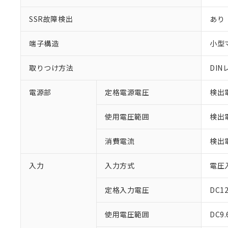
SSR故障検出
あり
端子構造
小型
取りつけ方法
DI
電源部
定格電源電圧
検出電
使用電圧範囲
検出電
消費電流
検出電
入力
入力方式
電圧
定格入力電圧
DC1
※1 対応状況
使用電圧範囲
DC9.
対応済み：EU