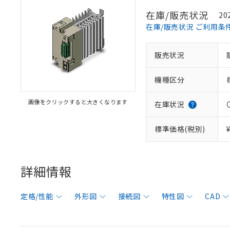
在庫/販売状況
20
在庫/販売状況 ご利用条
販売状況
機種区分
画像をクリックすると大きくなります
在庫状況
標準価格(税別)
詳細情報
定格/性能
外形図
接続図
特性図
CAD