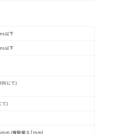
書をダウンロードすることができます。
利用者とは、
"個人情報の共同利用に関して"
の「1.共同利用者の
します。
10物質）の非含有証明書
明書（当社基準）
日時点で非含有を証明するもので、過去に遡って非含有を証明するも
ms以下
令のフタル酸エステル類４物質の対応では、対応完了までの期間は出
備考欄に対応日を記載しておりました。
ms以下
品への在庫切替を完了していることから、特段のことがない限り、20
す。
00Vにて)
にて)
5mm (複振幅 0.7mm)