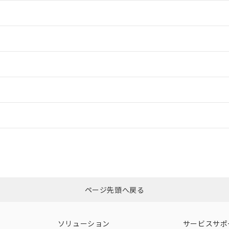
情報更新：2
情報更新：2
情報更新：2
ードすることができます。
情報更新：
ログイン/会員登録
CCC認証
電波法
みください。
N/A
N/A
非含有証明書
※3
ページ先頭へ戻る
ダウンロードはこちら
型式承認
NK型式承認
ABS型式承認
韓国
（日本
（アメリカ
ソリューション
サービスサポ