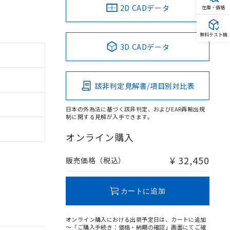
2D CADデータ
在庫・価格
無料テスト機
3D CADデータ
該非判定見解書/項目別対比表
日本の外為法に基づく該非判定、およびEAR再輸出規
制に関する見解が入手できます。
オンライン購入
¥ 32,450
販売価格（税込）
カートに追加
オンライン購入における出荷予定日は、カートに追加
～「ご購入手続き：価格・納期の確認」画面にてご確