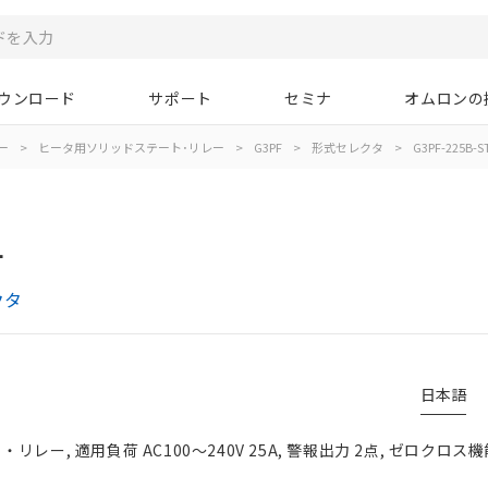
ウンロード
サポート
セミナ
オムロンの
ー
>
ヒータ用ソリッドステート･リレー
>
G3PF
>
形式セレクタ
>
G3PF-225B-S
4
クタ
日本語
レー, 適用負荷 AC100～240V 25A, 警報出力 2点, ゼロクロス機