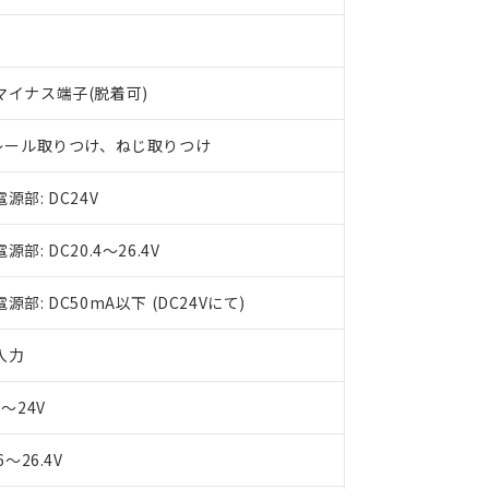
マイナス端子(脱着可)
Nレール取りつけ、ねじ取りつけ
源部: DC24V
源部: DC20.4～26.4V
源部: DC50mA以下 (DC24Vにて)
入力
2～24V
6～26.4V
 RoHS指令（10物質）の非含有に対応した製品が提供可能な商品です