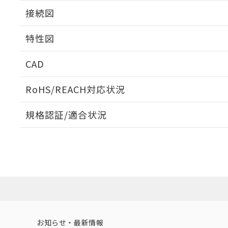
接続図
特性図
端子配置/内部接続
CAD
負荷電流-周囲温度定格
ログイン/会員登録いただくと、CADデータをダウンロ
RoHS/REACH対応状況
規格認証/適合状況
EU RoHS
注意事項・凡例
UL認証
CSA認証
CEマーキング
ダウンロードデータをご利用いただく前に、以下を必ずお読
Yes
Yes
Yes
対応状況
対応予定月
※1
※2
ソフトウェアの使用条件
対応済み
LR型式承認
DNV型式承認
BV型式承認
KR
（イギリス
（ノルウェー
（フランス
（
お知らせ・最新情報