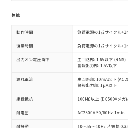
さい。
下記の非含有証明
※当社の共同
性能
いる法人を指
EU RoHS指令（
51物質の非含有証
※本証明書は発行
動作時間
負荷電源の1/2サイクル+1
また、RoHS指
混在することから
復帰時間
負荷電源の1/2サイクル+1
既に当社にて対応
り割愛しておりま
出力オン電圧降下
主回路部: 1.6V以下 (RMS)
警報出力部: 1.5V以下
漏れ電流
主回路部: 10mA以下 (AC2
警報出力部: 1µA以下
絶縁抵抗
100MΩ以上 (DC500Vメガ
耐電圧
AC2500V 50/60Hz 1min
耐振動
10～55～10Hz 片振幅 0.3