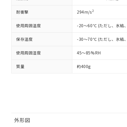
2
耐衝撃
294m/s
使用周囲温度
-20～60℃ (ただし、氷
保存温度
-30～70℃ (ただし、氷
使用周囲湿度
45～85%RH
質量
約400g
外形図