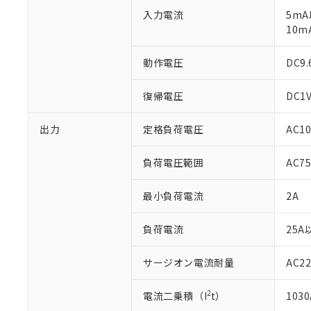
対応予定：EU R
入力電流
対応予定なし：EU
5mA
調査・確認中：EU
10m
ご利用条件
非該当品：ライセ
※1 中国RoHS
仕入先様の事情に
動作電圧
DC9
があります。
以下の条件をお読
「○」：最大均質
復帰電圧
DC1
「×」：最大均質
本サービスは
当社は、これ
*EU RoHS指令（10物
「－」：未確認で
鉛(Pb) 1000ppm以下、
くものです。
う）を輸出ま
記
説明
六価クロム(Cr(Ⅵ)) 1
出力
定格負荷電圧
AC10
当社制御機器
などの必要な
フタル酸ビス(2-エチルヘ
号
*中国RoHS10物質の基準値 
ル（DBP） 1000ppm
在庫状況およ
当社は規制貨
Pb(鉛) :1000ppm、 Hg
但し、RoHS指令で産
のであり、閲
ます。
負荷電圧範囲
AC75
Cr(Ⅵ)(六価クロム) : 
フタル酸エステル類の４
○
一定数以
DBP(フタル酸ジブチル) :
い。
当社は貴社製
DEHP(フタル酸ビス(2-エ
正式な納期状
置等に一切使
最小負荷電流
2A
当社販売員に
※2 対応予定月
△
一定数に
当社は、貴社
オムロン制御
また当社は、
※2 環境保護使
負荷電流
25A
在庫状況およ
部品在庫の切り替
たしません。
－
在庫なし
す。
「ｅ」：有害物質
機器販売
マイパーツ機
サージオン電流耐量
AC2
「10」：通常の
ている必要が
味します。
空
受注生産
お客様が当ウ
※3 非含有証明
2
「－」：未確認で
電流二乗積（I
t）
1030
白
が、当社の製