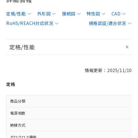
定格/性能
外形図
接続図
特性図
CAD
RoHS/REACH対応状況
規格認証/適合状況
定格/性能
情報更新：2025/11/10
定格
商品分類
電源相数
絶縁方式
ゼロクロス機能