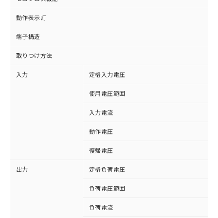
動作表示灯
端子構造
取りつけ方法
入力
定格入力電圧
使用電圧範囲
入力電流
動作電圧
復帰電圧
出力
定格負荷電圧
※1 対応状況
負荷電圧範囲
対応済み：EU RoHS指令（10物質）の
負荷電流
非含有に対応した製品が提供可能な商品で