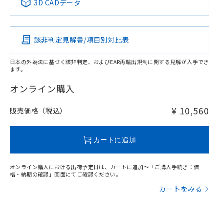
3D CADデータ
この製品の規格認証/適合状況ページへ
Pb
Hg
Cd
Cr(VI)
負荷電流-周囲温度定格
その他の認証はこちらのページからご検索ください
該非判定見解書/項目別対比表
X
O
O
O
日本の外為法に基づく該非判定、およびEAR再輸出規制に関する見解が入手でき
ます。
"対応済み"や非含有の記載がされた商品であっても、流通
在庫等で未対応品が混在する可能性があります。
オンライン購入
非含有品が必要な際は、弊社営業部門もしくは販売店へお
問い合わせください。
¥ 10,560
販売価格（税込）
この製品のRoHS/REACH対応状況ページへ
カートに追加
オンライン購入における出荷予定日は、カートに追加～「ご購入手続き：価
格・納期の確認」画面にてご確認ください。
カートをみる
サージオン電流耐量