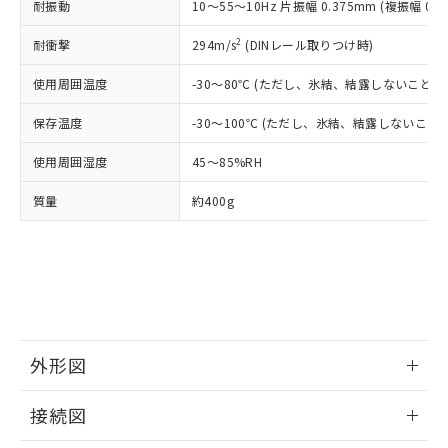
全に破砕するなど、違法に輸出されな
様のお取引先、またはお客様担当のオ
耐振動
10～55～10Hz 片振幅 0.375mm (複振幅 0.
（DBP） 1000ppm以下、フタル酸ジイソブチル
イソブチル) : 1000ppm、 BBP(フタル酸ブチルベンジ
△
一定数には満たないが在庫あり
いよう必要な手段を講じます。
ムロン制御機器販売店・当社販売員に
(DIBP) 1000ppm以下
ル) : 1000ppm、
当社は貴社製品を、核兵器、ミサイ
但し、RoHS指令で産業用監視および制御機器に対する
2
耐衝撃
DEHP(フタル酸ビス(2-エチルヘキシル)) : 1000ppm
294m/s
(DINレール取りつけ時)
ご相談ください。
適用除外項目は除く。
ル、化学兵器、生物兵器またはその他
－
在庫なし(最新の在庫状況につ
オムロン制御機器販売店や当社販売拠
フタル酸エステル類の４物質については閾値を超える意
武器並びにこれらの製造装置等に一切
使用周囲温度
-30～80℃ (ただし、氷結、結露しないこと)
いては、お客様のお取引先、ま
図的な使用がないことを確認しています。
点は「
販売ネットワーク
」をご確認
※2 環境保護使用期限
使用いたしません。
たはお客様担当のオムロン制御
ください。
保存温度
-30～100℃ (ただし、氷結、結露しないこと)
当社は、貴社製品を第三者に販売する
機器販売店・当社販売員にご確
在庫状況および標準価格結果を当社の
※2 対応予定月
「ｅ」：有害物質（10物質）のすべてが基
場合は、上記1、2および3の内容を当
認ください)
事前の承諾なく第三者に漏洩または開
使用周囲湿度
45～85%RH
準値以下であることを示します。
該第三者に通知します。また当社は、
示しないようお願いします。
部品在庫の切り替え状況などにより、予定
「10」：通常の使用状況下において有害物
販売先および販売に係わる関係者が違
マイパーツ機能（部品リスト作成サー
空
受注生産機種、また在庫状況の
質量
約400g
月が前後することがあります。
質が外部に漏えいし、環境に深刻な影響を
法に輸出するおそれがある場合は、取
ビス）をご利用いただくには、I-Web
白
情報を公開していない機種
及ぼさない年数を意味します。
り引きをいたしません。
メンバーズにご登録されている必要が
「－」：未確認です。当社販売部門へお問
あります。
い合わせください。
お客様が当ウェブサイト上で当社にご
※3 非含有証明書ダウンロード
登録された部品リストについて、当社
および当社の共同利用者が、当社の製
下記の非含有証明書をダウンロードするこ
品・サービスに関するお客様との取
とができます。
合意する
キャンセル
外形図
引・商談に必要な範囲で利用すること
をご了承ください。
EU RoHS指令（10物質）の非含有証明書
情報更新：2025/11/10
※当社の共同利用者とは、
"個人情報
接続図
51物質の非含有証明書（当社基準）
の共同利用に関して"
の「1.共同利
※本証明書は発行日時点で非含有を証明す
用者の範囲」に記載されている法人を