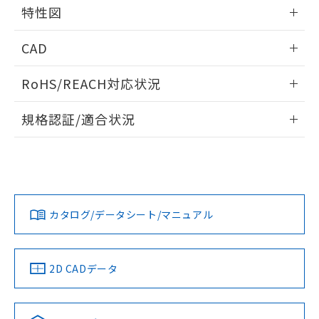
情報更新：2025/11/10
るもので、過去に遡って非含有を証明する
特性図
指します。
ものではありません。
端子配置/内部接続
情報更新：2025/11/10
また、RoHS指令のフタル酸エステル類４
CAD
物質の対応では、対応完了までの期間は出
荷製品に未対応品が混在することから備考
入力電圧-入力電流/入力インピーダンス特性
ログイン/会員登録いただくと、CADデータをダウンロー
RoHS/REACH対応状況
欄に対応日を記載しておりました。
ドすることができます。
既に当社にて対応品への在庫切替を完了
情報更新：2026/7/29
していることから、特段のことがない限
規格認証/適合状況
り、2022年1月12日より割愛しておりま
ログイン/会員登録
EU RoHS
注意事項・凡例
す。
UL認証
CSA認証
CEマーキング
Yes
Yes
Yes
対応状況
対応予定月
※1
※2
ダウンロードデータをご利用いただく前に、以下を必ずお読
みください。
カタログ/データシート/マニュアル
対応済み
ソフトウェアの使用条件
LR型式承認
DNV型式承認
BV型式承認
KR型式承
（イギリス
（ノルウェー
（フランス
（韓国
取りつけ穴加工図
船舶規格）
船舶規格）
船舶規格）
船舶規格
中国 RoHS
注意事項・凡例
2D CADデータ
No
No
No
No
中国 RoHS表
※1 ※2