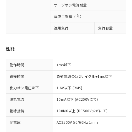
す。
サージオン電流耐量
対応予定：EU RoHS指令（10物質）の非含
ご利用条件
有に対応した製品に切り替える予定のある
2
電流二乗積（I
t）
商品です。
対応予定なし：EU RoHS指令（10物質）の
適用負荷
負荷容量
以下の条件をお読みいただき、同意のうえ
非含有に非対応の商品で、対応品を出す予
ご利用ください。
定はありません。
調査・確認中：EU RoHS指令（10物質）の
本サービスは、当社制御機器事業取扱
性能
※1 中国RoHS○×表
非含有の対応状況を調査中または確認中の
商品の当社在庫状況および標準価格
商品です。
(税抜)を提供させていただくもので
「○」：最大均質材料含有率が中国RoHSの
非該当品：ライセンス料など無形物で、有
動作時間
1ms以下
す。
基準値以下であることを示します。
害物質有無と関係のない商品です。
当社制御機器事業取扱商品の中には、
「×」：最大均質材料含有率が中国RoHSの
仕入先様の事情により、非含有部品として
復帰時間
負荷電源の1/2サイクル+1ms以下
本サービスの対象外となる商品もある
基準値を超えていることを示します。
いたものが、含有品と判明した場合などや
当社は、これら貴社製品のうち、外国
ことをご了承ください。
「－」：未確認です。当社販売部門へお問
むを得ず変更することがあります。
出力オン電圧降下
1.6V以下 (RMS)
為替および外国貿易法に定める商品
在庫状況および標準価格照会結果は、
い合わせください。
（以下｢規制貨物等」という）を輸出
記載している更新日時点での社内デー
漏れ電流
10mA以下 (AC200Vにて)
*EU RoHS指令（10物質）：
または国外への提供する場合は、日本
記
タに基づき作成されるものであり、閲
説明
鉛(Pb) 1000ppm以下、 水銀(Hg) 1000ppm以下、 カド
*中国RoHS10物質の基準値 (GB/T26572)：
国政府の輸出許可(または役務取引許
号
覧された時点での実際の在庫および標
ミウム(Cd) 100ppm以下、
Pb(鉛) :1000ppm、 Hg(水銀) : 1000ppm、 Cd(カドミウ
絶縁抵抗
100MΩ以上 (DC500Vメガにて)
可)を取得するなどの必要な手続きを
六価クロム(Cr(Ⅵ)) 1000ppm以下、ポリ臭化ビフェニル
ム) : 100ppm、
準価格とは異なる場合があることをご
類(PBB) 1000ppm以下、ポリ臭化ジフェニルエーテル類
Cr(Ⅵ)(六価クロム) : 1000ppm、 PBBs(ポリ臭化ビフェ
とります。
了承ください。
耐電圧
(PBDE) 1000ppm以下、フタル酸ビス(2-エチルヘキシ
AC2500V 50/60Hz 1min
○
一定数以上の在庫あり
ニル類) : 1000ppm、 PBDEs(ポリ臭化ジフェニルエーテ
当社は規制貨物を破棄する場合は、完
ル) (DEHP)(別名：DOP) 1000ppm以下、フタル酸ブチ
正式な納期状況および標準価格はお客
ル類) : 1000ppm、
ルベンジル（BBP） 1000ppm以下、フタル酸ジブチル
DBP(フタル酸ジブチル) : 1000ppm、 DIBP(フタル酸ジ