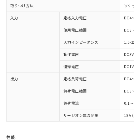
取りつけ方法
ソケット
入力
定格入力電圧
DC4～24
使用電圧範囲
DC3～28
入力インピーダンス
1.5kΩ
動作電圧
DC3V以
復帰電圧
DC1V以
出力
定格負荷電圧
DC4～48
※1 対応状況
負荷電圧範囲
DC3～52
負荷電流
0.1～3A
対応済み：EU RoHS指令（10物質）の
非含有に対応した製品が提供可能な商品で
サージオン電流耐量
18A (10
す。
対応予定：EU RoHS指令（10物質）の非含
ご利用条件
有に対応した製品に切り替える予定のある
性能
商品です。