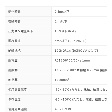
対応予定なし：EU RoHS指令（10物質）の
以下の条件をお読みいただき、同意のうえ
非含有に非対応の商品で、対応品を出す予
動作時間
0.5ms以下
ご利用ください。
定はありません。
調査・確認中：EU RoHS指令（10物質）の
復帰時間
2ms以下
本サービスは、当社制御機器事業取扱
※1 中国RoHS○×表
非含有の対応状況を調査中または確認中の
商品の当社在庫状況および標準価格
商品です。
出力オン電圧降下
1.6V以下 (RMS)
(税抜)を提供させていただくもので
「○」：最大均質材料含有率が中国RoHSの
非該当品：ライセンス料など無形物で、有
す。
基準値以下であることを示します。
害物質有無と関係のない商品です。
漏れ電流
5mA以下 (DC50Vにて)
当社制御機器事業取扱商品の中には、
「×」：最大均質材料含有率が中国RoHSの
仕入先様の事情により、非含有部品として
本サービスの対象外となる商品もある
基準値を超えていることを示します。
絶縁抵抗
いたものが、含有品と判明した場合などや
100MΩ以上 (DC500Vメガにて)
当社は、これら貴社製品のうち、外国
ことをご了承ください。
「－」：未確認です。当社販売部門へお問
むを得ず変更することがあります。
為替および外国貿易法に定める商品
在庫状況および標準価格照会結果は、
耐電圧
い合わせください。
AC1500V 50/60Hz 1min
（以下｢規制貨物等」という）を輸出
記載している更新日時点での社内デー
*EU RoHS指令（10物質）：
または国外への提供する場合は、日本
記
タに基づき作成されるものであり、閲
説明
耐振動
10～55～10Hz 片振幅 0.75mm (複振幅 
鉛(Pb) 1000ppm以下、 水銀(Hg) 1000ppm以下、 カド
*中国RoHS10物質の基準値 (GB/T26572)：
国政府の輸出許可(または役務取引許
号
覧された時点での実際の在庫および標
ミウム(Cd) 100ppm以下、
Pb(鉛) :1000ppm、 Hg(水銀) : 1000ppm、 Cd(カドミウ
可)を取得するなどの必要な手続きを
六価クロム(Cr(Ⅵ)) 1000ppm以下、ポリ臭化ビフェニル
ム) : 100ppm、
準価格とは異なる場合があることをご
2
耐衝撃
1000m/s
類(PBB) 1000ppm以下、ポリ臭化ジフェニルエーテル類
Cr(Ⅵ)(六価クロム) : 1000ppm、 PBBs(ポリ臭化ビフェ
とります。
了承ください。
(PBDE) 1000ppm以下、フタル酸ビス(2-エチルヘキシ
○
一定数以上の在庫あり
ニル類) : 1000ppm、 PBDEs(ポリ臭化ジフェニルエーテ
当社は規制貨物を破棄する場合は、完
ル) (DEHP)(別名：DOP) 1000ppm以下、フタル酸ブチ
使用周囲温度
-30～80℃ (ただし、氷結、結露しないこ
正式な納期状況および標準価格はお客
ル類) : 1000ppm、
ルベンジル（BBP） 1000ppm以下、フタル酸ジブチル
全に破砕するなど、違法に輸出されな
DBP(フタル酸ジブチル) : 1000ppm、 DIBP(フタル酸ジ
様のお取引先、またはお客様担当のオ
（DBP） 1000ppm以下、フタル酸ジイソブチル
イソブチル) : 1000ppm、 BBP(フタル酸ブチルベンジ
△
一定数には満たないが在庫あり
いよう必要な手段を講じます。
保存温度
-30～100℃ (ただし、氷結、結露しない
ムロン制御機器販売店・当社販売員に
(DIBP) 1000ppm以下
ル) : 1000ppm、
当社は貴社製品を、核兵器、ミサイ
但し、RoHS指令で産業用監視および制御機器に対する
DEHP(フタル酸ビス(2-エチルヘキシル)) : 1000ppm
ご相談ください。
適用除外項目は除く。
使用周囲湿度
45～85%RH
ル、化学兵器、生物兵器またはその他
－
在庫なし(最新の在庫状況につ
オムロン制御機器販売店や当社販売拠
フタル酸エステル類の４物質については閾値を超える意