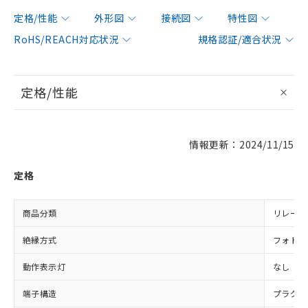
定格/性能
外形図
接続図
特性図
RoHS/REACH対応状況
規格認証/適合状況
定格/性能
情報更新：2024/11/15
定格
商品分類
リレー同
絶縁方式
フォト・
動作表示灯
なし
端子構造
プラグイ