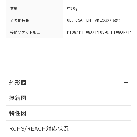
武器並びにこれらの製造装置等に一切
いては、お客様のお取引先、ま
図的な使用がないことを確認しています。
点は「
販売ネットワーク
」をご確認
質量
※2 環境保護使用期限
約50g
使用いたしません。
たはお客様担当のオムロン制御
ください。
当社は、貴社製品を第三者に販売する
機器販売店・当社販売員にご確
在庫状況および標準価格結果を当社の
その他特長
UL、CSA、EN（VDE認定）取得
※2 対応予定月
「ｅ」：有害物質（10物質）のすべてが基
場合は、上記1、2および3の内容を当
認ください)
事前の承諾なく第三者に漏洩または開
準値以下であることを示します。
該第三者に通知します。また当社は、
示しないようお願いします。
接続ソケット形式
PT08/ PTF08A/ PT08-0/ PT08QN/ PTF-
部品在庫の切り替え状況などにより、予定
「10」：通常の使用状況下において有害物
販売先および販売に係わる関係者が違
マイパーツ機能（部品リスト作成サー
空
受注生産機種、また在庫状況の
月が前後することがあります。
質が外部に漏えいし、環境に深刻な影響を
法に輸出するおそれがある場合は、取
ビス）をご利用いただくには、I-Web
白
情報を公開していない機種
及ぼさない年数を意味します。
り引きをいたしません。
メンバーズにご登録されている必要が
「－」：未確認です。当社販売部門へお問
あります。
い合わせください。
お客様が当ウェブサイト上で当社にご
※3 非含有証明書ダウンロード
登録された部品リストについて、当社
および当社の共同利用者が、当社の製
下記の非含有証明書をダウンロードするこ
外形図
品・サービスに関するお客様との取
とができます。
合意する
キャンセル
引・商談に必要な範囲で利用すること
情報更新：2024/11/15
をご了承ください。
接続図
EU RoHS指令（10物質）の非含有証明書
※当社の共同利用者とは、
"個人情報
51物質の非含有証明書（当社基準）
の共同利用に関して"
の「1.共同利
情報更新：2024/11/15
特性図
※本証明書は発行日時点で非含有を証明す
用者の範囲」に記載されている法人を
るもので、過去に遡って非含有を証明する
指します。
端子配置/内部接続
情報更新：2024/11/15
ものではありません。
RoHS/REACH対応状況
また、RoHS指令のフタル酸エステル類４