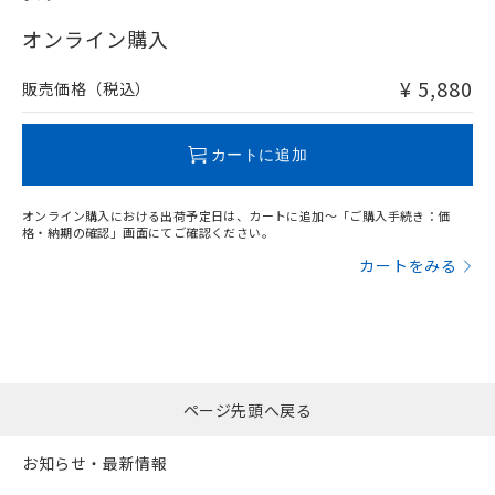
"対応済み"や非含有の記載がされた商品であっても、流通
在庫等で未対応品が混在する可能性があります。
オンライン購入
非含有品が必要な際は、弊社営業部門もしくは販売店へお
問い合わせください。
¥ 5,880
販売価格（税込）
この製品のRoHS/REACH対応状況ページへ
カートに追加
オンライン購入における出荷予定日は、カートに追加～「ご購入手続き：価
格・納期の確認」画面にてご確認ください。
カートをみる
ページ先頭へ戻る
お知らせ・最新情報