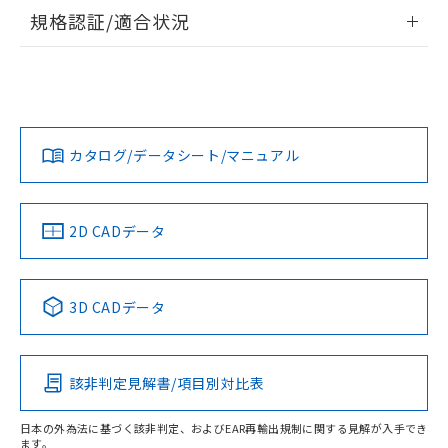
負荷電流-周囲温度定格
物質の対応では、対応完了までの期間は出
情報更新：2026/7/29
規格認証/適合状況
荷製品に未対応品が混在することから備考
欄に対応日を記載しておりました。
EU RoHS
注意事項・凡例
既に当社にて対応品への在庫切替を完了
UL認証
CSA認証
CEマーキング
していることから、特段のことがない限
Yes
り、2022年1月12日より割愛しておりま
Yes
Yes
対応状況
対応予定月
※1
※2
す。
カタログ/データシート/マニュアル
対応済み
LR型式承認
DNV型式承認
BV型式承認
KR型式承
（イギリス
（ノルウェー
（フランス
（韓国
船舶規格）
船舶規格）
船舶規格）
船舶規格
中国 RoHS
注意事項・凡例
2D CADデータ
No
No
No
No
中国 RoHS表
※1 ※2
3D CADデータ
この製品の規格認証/適合状況ページへ
Pb
Hg
Cd
Cr(VI)
その他の認証はこちらのページからご検索ください
該非判定見解書/項目別対比表
X
O
O
O
日本の外為法に基づく該非判定、およびEAR再輸出規制に関する見解が入手でき
サージオン電流耐量
ます。