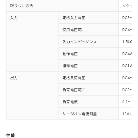
取りつけ方法
ソケット
入力
定格入力電圧
DC5～24
使用電圧範囲
DC4～28
入力インピーダンス
1.5kΩ
動作電圧
DC4V以
復帰電圧
DC1V以
出力
定格負荷電圧
DC4～48
負荷電圧範囲
DC3～52
※1 対応状況
負荷電流
0.1～3A
対応済み：EU RoHS指令（10物質）の
サージオン電流耐量
18A (10
非含有に対応した製品が提供可能な商品で
す。
対応予定：EU RoHS指令（10物質）の非含
ご利用条件
性能
有に対応した製品に切り替える予定のある