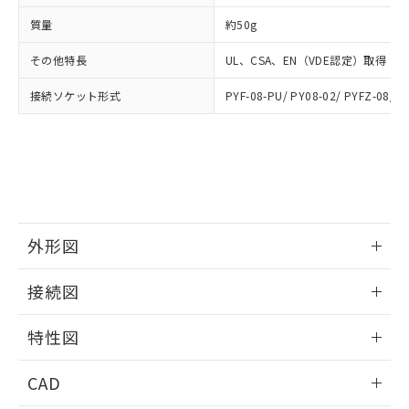
ご相談ください。
適用除外項目は除く。
ル、化学兵器、生物兵器またはその他
－
在庫なし(最新の在庫状況につ
オムロン制御機器販売店や当社販売拠
フタル酸エステル類の４物質については閾値を超える意
質量
約50g
武器並びにこれらの製造装置等に一切
いては、お客様のお取引先、ま
図的な使用がないことを確認しています。
点は「
販売ネットワーク
」をご確認
※2 環境保護使用期限
使用いたしません。
たはお客様担当のオムロン制御
ください。
その他特長
UL、CSA、EN（VDE認定）取得
当社は、貴社製品を第三者に販売する
機器販売店・当社販売員にご確
在庫状況および標準価格結果を当社の
※2 対応予定月
「ｅ」：有害物質（10物質）のすべてが基
場合は、上記1、2および3の内容を当
認ください)
事前の承諾なく第三者に漏洩または開
接続ソケット形式
PYF-08-PU/ PY08-02/ PYFZ-08/ P
準値以下であることを示します。
該第三者に通知します。また当社は、
示しないようお願いします。
部品在庫の切り替え状況などにより、予定
「10」：通常の使用状況下において有害物
販売先および販売に係わる関係者が違
マイパーツ機能（部品リスト作成サー
空
受注生産機種、また在庫状況の
月が前後することがあります。
質が外部に漏えいし、環境に深刻な影響を
法に輸出するおそれがある場合は、取
ビス）をご利用いただくには、I-Web
白
情報を公開していない機種
及ぼさない年数を意味します。
り引きをいたしません。
メンバーズにご登録されている必要が
「－」：未確認です。当社販売部門へお問
あります。
い合わせください。
お客様が当ウェブサイト上で当社にご
※3 非含有証明書ダウンロード
登録された部品リストについて、当社
外形図
および当社の共同利用者が、当社の製
下記の非含有証明書をダウンロードするこ
品・サービスに関するお客様との取
情報更新：2024/07/25
とができます。
合意する
キャンセル
引・商談に必要な範囲で利用すること
接続図
をご了承ください。
EU RoHS指令（10物質）の非含有証明書
情報更新：2024/07/25
※当社の共同利用者とは、
"個人情報
特性図
51物質の非含有証明書（当社基準）
の共同利用に関して"
の「1.共同利
※本証明書は発行日時点で非含有を証明す
用者の範囲」に記載されている法人を
端子配置/内部接続
情報更新：2024/07/25
るもので、過去に遡って非含有を証明する
CAD
指します。
ものではありません。