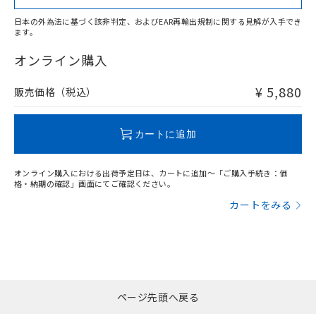
日本の外為法に基づく該非判定、およびEAR再輸出規制に関する見解が入手でき
ます。
"対応済み"や非含有の記載がされた商品であっても、流通
在庫等で未対応品が混在する可能性があります。
オンライン購入
非含有品が必要な際は、弊社営業部門もしくは販売店へお
問い合わせください。
¥ 5,880
販売価格（税込）
この製品のRoHS/REACH対応状況ページへ
カートに追加
オンライン購入における出荷予定日は、カートに追加～「ご購入手続き：価
格・納期の確認」画面にてご確認ください。
カートをみる
ページ先頭へ戻る