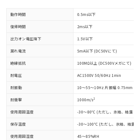
商品です。
対応予定なし：EU RoHS指令（10物質）の
動作時間
0.5ms以下
以下の条件をお読みいただき、同意のうえ
非含有に非対応の商品で、対応品を出す予
ご利用ください。
定はありません。
復帰時間
2ms以下
調査・確認中：EU RoHS指令（10物質）の
本サービスは、当社制御機器事業取扱
※1 中国RoHS○×表
非含有の対応状況を調査中または確認中の
出力オン電圧降下
1.5V以下
商品の当社在庫状況および標準価格
商品です。
(税抜)を提供させていただくもので
「○」：最大均質材料含有率が中国RoHSの
漏れ電流
5mA以下 (DC50Vにて)
非該当品：ライセンス料など無形物で、有
す。
基準値以下であることを示します。
害物質有無と関係のない商品です。
当社制御機器事業取扱商品の中には、
絶縁抵抗
100MΩ以上 (DC500Vメガにて)
「×」：最大均質材料含有率が中国RoHSの
仕入先様の事情により、非含有部品として
本サービスの対象外となる商品もある
基準値を超えていることを示します。
いたものが、含有品と判明した場合などや
当社は、これら貴社製品のうち、外国
ことをご了承ください。
耐電圧
AC1500V 50/60Hz 1min
「－」：未確認です。当社販売部門へお問
むを得ず変更することがあります。
為替および外国貿易法に定める商品
在庫状況および標準価格照会結果は、
い合わせください。
（以下｢規制貨物等」という）を輸出
記載している更新日時点での社内デー
耐振動
10～55～10Hz 片振幅 0.75mm (複
*EU RoHS指令（10物質）：
または国外への提供する場合は、日本
記
タに基づき作成されるものであり、閲
説明
鉛(Pb) 1000ppm以下、 水銀(Hg) 1000ppm以下、 カド
*中国RoHS10物質の基準値 (GB/T26572)：
国政府の輸出許可(または役務取引許
2
耐衝撃
1000m/s
号
覧された時点での実際の在庫および標
ミウム(Cd) 100ppm以下、
Pb(鉛) :1000ppm、 Hg(水銀) : 1000ppm、 Cd(カドミウ
可)を取得するなどの必要な手続きを
六価クロム(Cr(Ⅵ)) 1000ppm以下、ポリ臭化ビフェニル
ム) : 100ppm、
準価格とは異なる場合があることをご
類(PBB) 1000ppm以下、ポリ臭化ジフェニルエーテル類
Cr(Ⅵ)(六価クロム) : 1000ppm、 PBBs(ポリ臭化ビフェ
とります。
使用周囲温度
-30～80℃ (ただし、氷結、結露し
了承ください。
(PBDE) 1000ppm以下、フタル酸ビス(2-エチルヘキシ
○
一定数以上の在庫あり
ニル類) : 1000ppm、 PBDEs(ポリ臭化ジフェニルエーテ
当社は規制貨物を破棄する場合は、完
ル) (DEHP)(別名：DOP) 1000ppm以下、フタル酸ブチ
正式な納期状況および標準価格はお客
ル類) : 1000ppm、
保存温度
ルベンジル（BBP） 1000ppm以下、フタル酸ジブチル
-30～100℃ (ただし、氷結、結露
全に破砕するなど、違法に輸出されな
DBP(フタル酸ジブチル) : 1000ppm、 DIBP(フタル酸ジ
様のお取引先、またはお客様担当のオ
（DBP） 1000ppm以下、フタル酸ジイソブチル
イソブチル) : 1000ppm、 BBP(フタル酸ブチルベンジ
△
一定数には満たないが在庫あり
いよう必要な手段を講じます。
ムロン制御機器販売店・当社販売員に
(DIBP) 1000ppm以下
ル) : 1000ppm、
使用周囲湿度
45～85%RH
当社は貴社製品を、核兵器、ミサイ
但し、RoHS指令で産業用監視および制御機器に対する
DEHP(フタル酸ビス(2-エチルヘキシル)) : 1000ppm