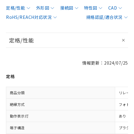
定格/性能
外形図
接続図
特性図
CAD
RoHS/REACH対応状況
規格認証/適合状況
定格/性能
情報更新：2024/07/25
定格
商品分類
リレー同
絶縁方式
フォト・
動作表示灯
あり
端子構造
プラグイ