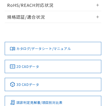
負荷電流-周囲温度定格
また、RoHS指令のフタル酸エステル類４
ログイン/会員登録いただくと、CADデータをダウンロー
RoHS/REACH対応状況
物質の対応では、対応完了までの期間は出
ドすることができます。
荷製品に未対応品が混在することから備考
情報更新：2026/7/29
規格認証/適合状況
欄に対応日を記載しておりました。
既に当社にて対応品への在庫切替を完了
ログイン/会員登録
EU RoHS
注意事項・凡例
していることから、特段のことがない限
UL認証
CSA認証
CEマーキング
り、2022年1月12日より割愛しておりま
す。
Yes
Yes
Yes
対応状況
対応予定月
※1
※2
ダウンロードデータをご利用いただく前に、以下を必ずお読
みください。
カタログ/データシート/マニュアル
対応済み
ソフトウェアの使用条件
LR型式承認
DNV型式承認
BV型式承認
KR型式承
（イギリス
（ノルウェー
（フランス
（韓国
船舶規格）
船舶規格）
船舶規格）
船舶規格
中国 RoHS
注意事項・凡例
2D CADデータ
No
No
No
No
中国 RoHS表
※1 ※2
3D CADデータ
この製品の規格認証/適合状況ページへ
Pb
Hg
Cd
Cr(VI)
その他の認証はこちらのページからご検索ください
該非判定見解書/項目別対比表
サージオン電流耐量
X
O
O
O