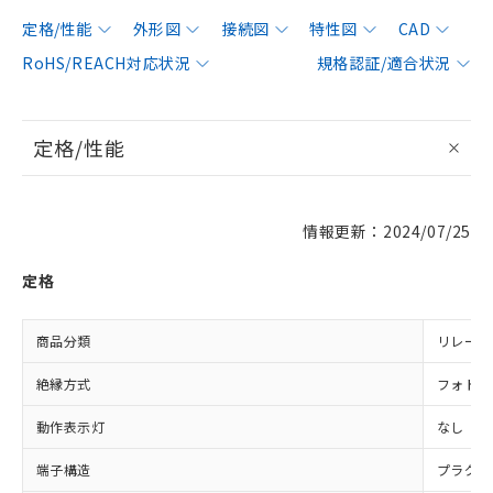
定格/性能
外形図
接続図
特性図
CAD
RoHS/REACH対応状況
規格認証/適合状況
定格/性能
情報更新：2024/07/25
定格
商品分類
リレー同
絶縁方式
フォト・
動作表示灯
なし
端子構造
プラグイ