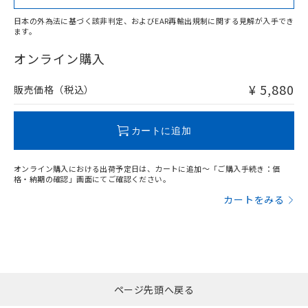
日本の外為法に基づく該非判定、およびEAR再輸出規制に関する見解が入手でき
ます。
"対応済み"や非含有の記載がされた商品であっても、流通
在庫等で未対応品が混在する可能性があります。
オンライン購入
非含有品が必要な際は、弊社営業部門もしくは販売店へお
問い合わせください。
¥ 5,880
販売価格（税込）
この製品のRoHS/REACH対応状況ページへ
カートに追加
オンライン購入における出荷予定日は、カートに追加～「ご購入手続き：価
格・納期の確認」画面にてご確認ください。
カートをみる
ページ先頭へ戻る