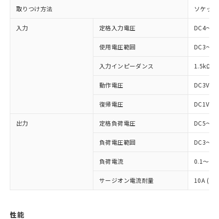
取りつけ方法
ソケット
入力
定格入力電圧
DC4～24
使用電圧範囲
DC3～28
入力インピーダンス
1.5kΩ
動作電圧
DC3V以
復帰電圧
DC1V以
出力
定格負荷電圧
DC5～11
負荷電圧範囲
DC3～12
※1 対応状況
負荷電流
0.1～2A
対応済み：EU RoHS指令（10物質）の
サージオン電流耐量
10A (10
非含有に対応した製品が提供可能な商品で
す。
対応予定：EU RoHS指令（10物質）の非含
ご利用条件
性能
有に対応した製品に切り替える予定のある