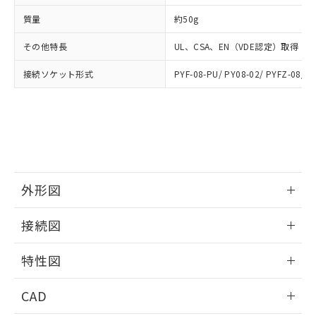
ご相談ください。
適用除外項目は除く。
ル、化学兵器、生物兵器またはその他
－
在庫なし(最新の在庫状況につ
オムロン制御機器販売店や当社販売拠
フタル酸エステル類の４物質については閾値を超える意
質量
約50g
武器並びにこれらの製造装置等に一切
いては、お客様のお取引先、ま
図的な使用がないことを確認しています。
点は「
販売ネットワーク
」をご確認
※2 環境保護使用期限
使用いたしません。
たはお客様担当のオムロン制御
ください。
その他特長
UL、CSA、EN（VDE認定）取得
当社は、貴社製品を第三者に販売する
機器販売店・当社販売員にご確
在庫状況および標準価格結果を当社の
※2 対応予定月
「ｅ」：有害物質（10物質）のすべてが基
場合は、上記1、2および3の内容を当
認ください)
事前の承諾なく第三者に漏洩または開
接続ソケット形式
PYF-08-PU/ PY08-02/ PYFZ-08/ P
準値以下であることを示します。
該第三者に通知します。また当社は、
示しないようお願いします。
部品在庫の切り替え状況などにより、予定
「10」：通常の使用状況下において有害物
販売先および販売に係わる関係者が違
マイパーツ機能（部品リスト作成サー
空
受注生産機種、また在庫状況の
月が前後することがあります。
質が外部に漏えいし、環境に深刻な影響を
法に輸出するおそれがある場合は、取
ビス）をご利用いただくには、I-Web
白
情報を公開していない機種
及ぼさない年数を意味します。
り引きをいたしません。
メンバーズにご登録されている必要が
「－」：未確認です。当社販売部門へお問
あります。
い合わせください。
お客様が当ウェブサイト上で当社にご
※3 非含有証明書ダウンロード
登録された部品リストについて、当社
外形図
および当社の共同利用者が、当社の製
下記の非含有証明書をダウンロードするこ
品・サービスに関するお客様との取
情報更新：2024/07/25
とができます。
合意する
キャンセル
引・商談に必要な範囲で利用すること
接続図
をご了承ください。
EU RoHS指令（10物質）の非含有証明書
情報更新：2024/07/25
※当社の共同利用者とは、
"個人情報
特性図
51物質の非含有証明書（当社基準）
の共同利用に関して"
の「1.共同利
※本証明書は発行日時点で非含有を証明す
用者の範囲」に記載されている法人を
端子配置/内部接続
情報更新：2024/07/25
るもので、過去に遡って非含有を証明する
CAD
指します。
ものではありません。