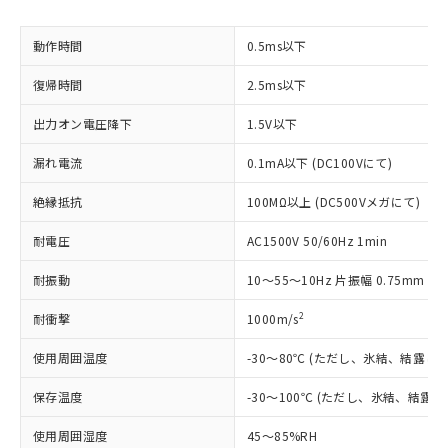
商品です。
対応予定なし：EU RoHS指令（10物質）の
動作時間
0.5ms以下
以下の条件をお読みいただき、同意のうえ
非含有に非対応の商品で、対応品を出す予
ご利用ください。
定はありません。
復帰時間
2.5ms以下
調査・確認中：EU RoHS指令（10物質）の
本サービスは、当社制御機器事業取扱
※1 中国RoHS○×表
非含有の対応状況を調査中または確認中の
出力オン電圧降下
1.5V以下
商品の当社在庫状況および標準価格
商品です。
(税抜)を提供させていただくもので
「○」：最大均質材料含有率が中国RoHSの
漏れ電流
0.1mA以下 (DC100Vにて)
非該当品：ライセンス料など無形物で、有
す。
基準値以下であることを示します。
害物質有無と関係のない商品です。
当社制御機器事業取扱商品の中には、
絶縁抵抗
100MΩ以上 (DC500Vメガにて)
「×」：最大均質材料含有率が中国RoHSの
仕入先様の事情により、非含有部品として
本サービスの対象外となる商品もある
基準値を超えていることを示します。
いたものが、含有品と判明した場合などや
当社は、これら貴社製品のうち、外国
ことをご了承ください。
耐電圧
AC1500V 50/60Hz 1min
「－」：未確認です。当社販売部門へお問
むを得ず変更することがあります。
為替および外国貿易法に定める商品
在庫状況および標準価格照会結果は、
い合わせください。
（以下｢規制貨物等」という）を輸出
記載している更新日時点での社内デー
耐振動
10～55～10Hz 片振幅 0.75mm (複
*EU RoHS指令（10物質）：
または国外への提供する場合は、日本
記
タに基づき作成されるものであり、閲
説明
鉛(Pb) 1000ppm以下、 水銀(Hg) 1000ppm以下、 カド
*中国RoHS10物質の基準値 (GB/T26572)：
国政府の輸出許可(または役務取引許
2
耐衝撃
1000m/s
号
覧された時点での実際の在庫および標
ミウム(Cd) 100ppm以下、
Pb(鉛) :1000ppm、 Hg(水銀) : 1000ppm、 Cd(カドミウ
可)を取得するなどの必要な手続きを
六価クロム(Cr(Ⅵ)) 1000ppm以下、ポリ臭化ビフェニル
ム) : 100ppm、
準価格とは異なる場合があることをご
類(PBB) 1000ppm以下、ポリ臭化ジフェニルエーテル類
Cr(Ⅵ)(六価クロム) : 1000ppm、 PBBs(ポリ臭化ビフェ
とります。
使用周囲温度
-30～80℃ (ただし、氷結、結露し
了承ください。
(PBDE) 1000ppm以下、フタル酸ビス(2-エチルヘキシ
○
一定数以上の在庫あり
ニル類) : 1000ppm、 PBDEs(ポリ臭化ジフェニルエーテ
当社は規制貨物を破棄する場合は、完
ル) (DEHP)(別名：DOP) 1000ppm以下、フタル酸ブチ
正式な納期状況および標準価格はお客
ル類) : 1000ppm、
保存温度
ルベンジル（BBP） 1000ppm以下、フタル酸ジブチル
-30～100℃ (ただし、氷結、結露
全に破砕するなど、違法に輸出されな
DBP(フタル酸ジブチル) : 1000ppm、 DIBP(フタル酸ジ
様のお取引先、またはお客様担当のオ
（DBP） 1000ppm以下、フタル酸ジイソブチル
イソブチル) : 1000ppm、 BBP(フタル酸ブチルベンジ
△
一定数には満たないが在庫あり
いよう必要な手段を講じます。
ムロン制御機器販売店・当社販売員に
(DIBP) 1000ppm以下
ル) : 1000ppm、
使用周囲湿度
45～85%RH
当社は貴社製品を、核兵器、ミサイ
但し、RoHS指令で産業用監視および制御機器に対する
DEHP(フタル酸ビス(2-エチルヘキシル)) : 1000ppm