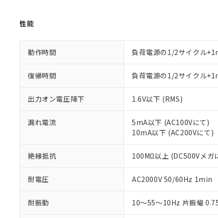
Pb(鉛) :1000ppm、 Hg
但し、RoHS指令で産
のであり、閲
ます。
Cr(Ⅵ)(六価クロム) : 
フタル酸エステル類の４
○
一定数以
DBP(フタル酸ジブチル) :
い。
当社は貴社製
性能
DEHP(フタル酸ビス(2-エ
正式な納期状
置等に一切使
当社販売員に
※2 対応予定月
△
一定数に
当社は、貴社
オムロン制御
また当社は、
※2 環境保護使
動作時間
負荷電源の1/2サイクル+1
在庫状況およ
部品在庫の切り替
たしません。
－
在庫なし
す。
「ｅ」：有害物質
機器販売
復帰時間
負荷電源の1/2サイクル+1
マイパーツ機
「10」：通常の
ている必要が
味します。
空
受注生産
出力オン電圧降下
1.6V以下 (RMS)
お客様が当ウ
※3 非含有証明
「－」：未確認で
白
が、当社の製
さい。
下記の非含有証明
漏れ電流
5mA以下 (AC100Vにて)
※当社の共同
10mA以下 (AC200Vにて)
いる法人を指
EU RoHS指令（
51物質の非含有証
絶縁抵抗
100MΩ以上 (DC500Vメガ
※本証明書は発行
また、RoHS指
耐電圧
AC2000V 50/60Hz 1min
混在することから
既に当社にて対応
耐振動
10～55～10Hz 片振幅 0.7
り割愛しておりま