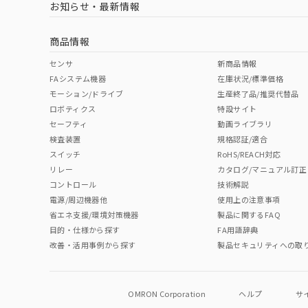
（イギリス
（ノルウェー
（フランス
（
お知らせ・最新情報
中国 RoHS
注意事項・凡例
船舶規格）
船舶規格）
船舶規格）
船
商品情報
No
No
No
No
中国 RoHS表
※1 ※2
センサ
新商品情報
FAシステム機器
在庫状況/標準価格
Pb
Hg
Cd
Cr(V
モーション/ドライブ
生産終了品/推奨代替品
ロボティクス
特設サイト
セーフティ
動画ライブラリ
検査装置
規格認証/適合
X
O
O
O
スイッチ
RoHS/REACH対応
サージオン電流耐量
リレー
カタログ/マニュアル訂正
コントロール
技術解説
"対応済み"や非含有の記載がされた商品であっても、流通
電源/周辺機器他
使用上の注意事項
非含有品が必要な際は、弊社営業部門もしくは販売店へお
省エネ支援/環境対策機器
製品に関するFAQ
目的・仕様から探す
FA用語辞典
改善・活用事例から探す
製品セキュリティへの取
OMRON Corporation
ヘルプ
サ