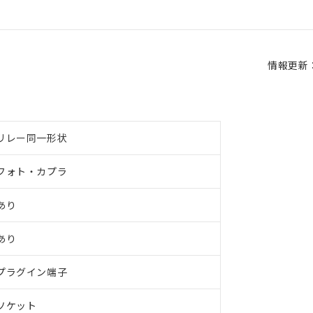
情報更新：2
リレー同一形状
フォト・カプラ
あり
あり
プラグイン端子
ソケット