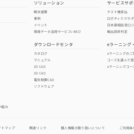
韓国
（日本
（アメリカ
ソリューション
サービスサポ
舶規格）
船舶規格）
船舶規格）
解決提案
テスト機貸出
事例
ロボティクスサ
No
No
イベント
日本語相談窓口
現場データ活用サービスi-BELT
輸出該非判定
I)
PBBs
PBDEs
DBP
ダウンロードセンタ
eラーニング
この製品の規格認証/適合
その他の認証はこちらのページからご
カタログ
eラーニングのご
マニュアル
コースを選んで受
O
O
O
2D CAD
eラーニングコー
3D CAD
電気制御CAD
在庫等で未対応品が混在する可能性があります。
ソフトウェア
問い合わせください。
この製品のRoHS/REACH対応
り組み
イトマップ
関連リンク
個人情報の
取り扱いについて
ご利用条