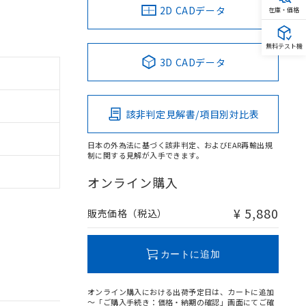
2D CADデータ
在庫・価格
無料テスト機
3D CADデータ
該非判定見解書/項目別対比表
日本の外為法に基づく該非判定、およびEAR再輸出規
制に関する見解が入手できます。
オンライン購入
¥ 5,880
販売価格（税込）
カートに追加
オンライン購入における出荷予定日は、カートに追加
～「ご購入手続き：価格・納期の確認」画面にてご確