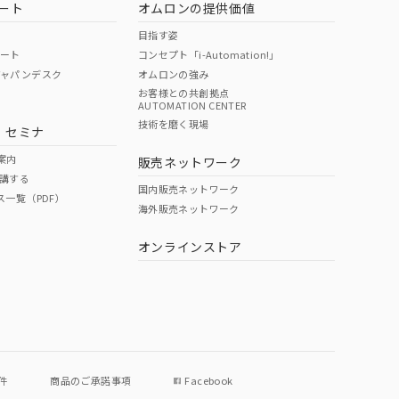
ート
オムロンの提供価値
目指す姿
ポート
コンセプト「i-Automation!」
ジャパンデスク
オムロンの強み
お客様との共創拠点
AUTOMATION CENTER
DIBP
BBP
DEHP
環境保護
技術を磨く現場
・セミナ
状況ページへ
使用期限
検索ください
案内
販売ネットワーク
講する
O
O
O
10
国内販売ネットワーク
ス一覧（PDF）
海外販売ネットワーク
オンラインストア
状況ページへ
件
商品のご承諾事項
Facebook