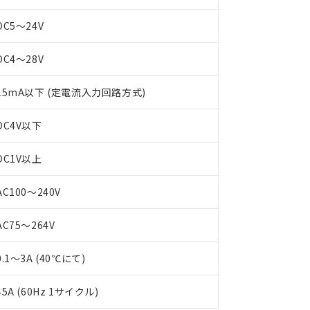
DC5～24V
DC4～28V
15mA以下 (定電流入力回路方式)
DC4V以下
 RoHS指令（10物質）の非含有に対応した製品が提供可能な商品です
DC1V以上
oHS指令（10物質）の非含有に対応した製品に切り替える予定のある
 RoHS指令（10物質）の非含有に非対応の商品で、対応品を出す予
 RoHS指令（10物質）の非含有の対応状況を調査中または確認中の
AC100～240V
ンス料など無形物で、有害物質有無と関係のない商品です。
○×表
より、非含有部品としていたものが、含有品と判明した場合などやむ
AC75～264V
みいただき、同意のうえご利用ください。
材料含有率が中国RoHSの基準値以下であることを示します。
0.1～3A (40℃にて)
材料含有率が中国RoHSの基準値を超えていることを示します。
、当社制御機器事業取扱商品の当社在庫状況および標準価格(税抜)
ら貴社製品のうち、外国為替および外国貿易法に定める商品（以下｢
質）：
す。当社販売部門へお問い合わせください。
 水銀(Hg) 1000ppm以下、 カドミウム(Cd) 100ppm以下、
たは国外への提供する場合は、日本国政府の輸出許可(または役務取
000ppm以下、ポリ臭化ビフェニル類(PBB) 1000ppm以下、ポリ臭化ジフェニルエーテル類(P
45A (60Hz 1サイクル)
事業取扱商品の中には、本サービスの対象外となる商品もあること
手続きをとります。
キシル) (DEHP)(別名：DOP) 1000ppm以下、フタル酸ブチルベンジル（BBP） 100
(GB/T26572)：
以下、フタル酸ジイソブチル (DIBP) 1000ppm以下
び標準価格照会結果は、記載している更新日時点での社内データに
物を破棄する場合は、完全に破砕するなど、違法に輸出されないよ