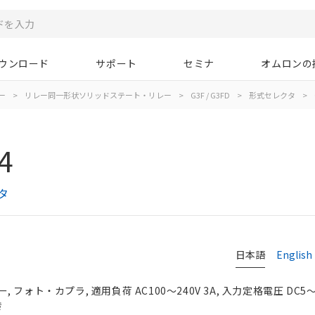
ウンロード
サポート
セミナ
オムロンの
ー
>
リレー同一形状ソリッドステート・リレー
>
G3F / G3FD
>
形式セレクタ
>
4
タ
日本語
English
フォト・カプラ, 適用負荷 AC100～240V 3A, 入力定格電圧 DC5～
き