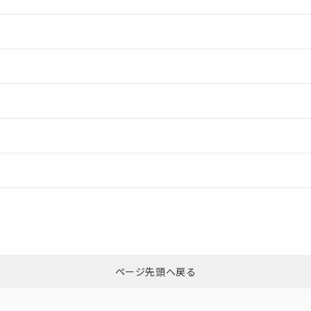
情報更新：2
情報更新：2
情報更新：2
情報更新：
CCC認証
電波法
N/A
N/A
非含有証明書
※3
ページ先頭へ戻る
ダウンロードはこちら
型式承認
NK型式承認
ABS型式承認