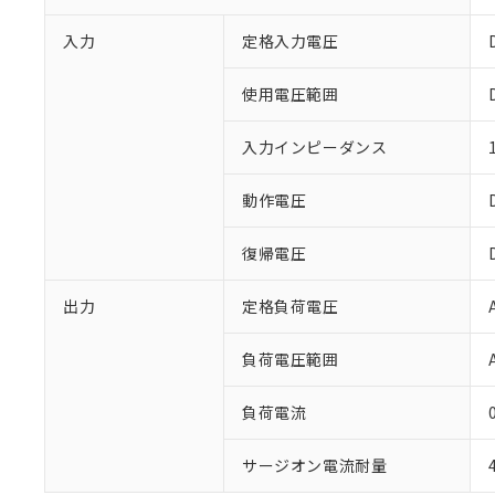
入力
定格入力電圧
使用電圧範囲
入力インピーダンス
※1 対応状況
動作電圧
対応済み：EU
復帰電圧
対応予定：EU R
対応予定なし：EU
調査・確認中：EU
出力
定格負荷電圧
ご利用条件
非該当品：ライセ
※1 中国RoHS
仕入先様の事情に
負荷電圧範囲
があります。
以下の条件をお読
「○」：最大均質
負荷電流
「×」：最大均質
本サービスは
当社は、これ
*EU RoHS指令（10物
「－」：未確認で
鉛(Pb) 1000ppm以下、
くものです。
う）を輸出ま
記
説明
六価クロム(Cr(Ⅵ)) 1
サージオン電流耐量
当社制御機器
などの必要な
フタル酸ビス(2-エチルヘ
号
*中国RoHS10物質の基準値 
ル（DBP） 1000ppm
在庫状況およ
当社は規制貨