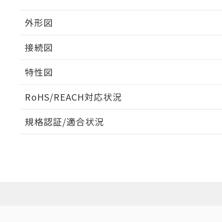
外形図
接続図
特性図
端子配置/内部接続
RoHS/REACH対応状況
負荷電流-周囲温度定格
規格認証/適合状況
EU RoHS
注意事項・凡例
UL認証
CSA認証
CEマーキング
Yes
Yes
Yes
対応状況
対応予定月
※1
※2
対応済み
LR型式承認
DNV型式承認
BV型式承認
KR