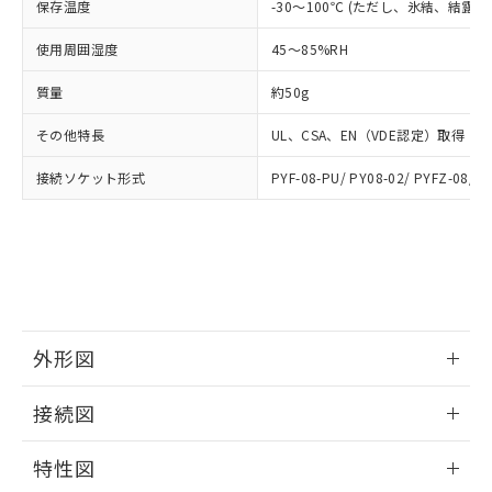
ご相談ください。
保存温度
-30～100℃ (ただし、氷結、結露
適用除外項目は除く。
ル、化学兵器、生物兵器またはその他
－
在庫なし(最新の在庫状況につ
オムロン制御機器販売店や当社販売拠
フタル酸エステル類の４物質については閾値を超える意
武器並びにこれらの製造装置等に一切
いては、お客様のお取引先、ま
図的な使用がないことを確認しています。
点は「
販売ネットワーク
」をご確認
使用周囲湿度
45～85%RH
※2 環境保護使用期限
使用いたしません。
たはお客様担当のオムロン制御
ください。
当社は、貴社製品を第三者に販売する
機器販売店・当社販売員にご確
質量
約50g
在庫状況および標準価格結果を当社の
※2 対応予定月
「ｅ」：有害物質（10物質）のすべてが基
場合は、上記1、2および3の内容を当
認ください)
事前の承諾なく第三者に漏洩または開
準値以下であることを示します。
該第三者に通知します。また当社は、
その他特長
UL、CSA、EN（VDE認定）取得
示しないようお願いします。
部品在庫の切り替え状況などにより、予定
「10」：通常の使用状況下において有害物
販売先および販売に係わる関係者が違
マイパーツ機能（部品リスト作成サー
空
受注生産機種、また在庫状況の
月が前後することがあります。
質が外部に漏えいし、環境に深刻な影響を
接続ソケット形式
PYF-08-PU/ PY08-02/ PYFZ-08/ P
法に輸出するおそれがある場合は、取
ビス）をご利用いただくには、I-Web
白
情報を公開していない機種
及ぼさない年数を意味します。
り引きをいたしません。
メンバーズにご登録されている必要が
「－」：未確認です。当社販売部門へお問
あります。
い合わせください。
お客様が当ウェブサイト上で当社にご
※3 非含有証明書ダウンロード
登録された部品リストについて、当社
および当社の共同利用者が、当社の製
下記の非含有証明書をダウンロードするこ
品・サービスに関するお客様との取
とができます。
合意する
キャンセル
引・商談に必要な範囲で利用すること
外形図
をご了承ください。
EU RoHS指令（10物質）の非含有証明書
※当社の共同利用者とは、
"個人情報
情報更新：2024/07/25
接続図
51物質の非含有証明書（当社基準）
の共同利用に関して"
の「1.共同利
※本証明書は発行日時点で非含有を証明す
用者の範囲」に記載されている法人を
情報更新：2024/07/25
るもので、過去に遡って非含有を証明する
特性図
指します。
ものではありません。