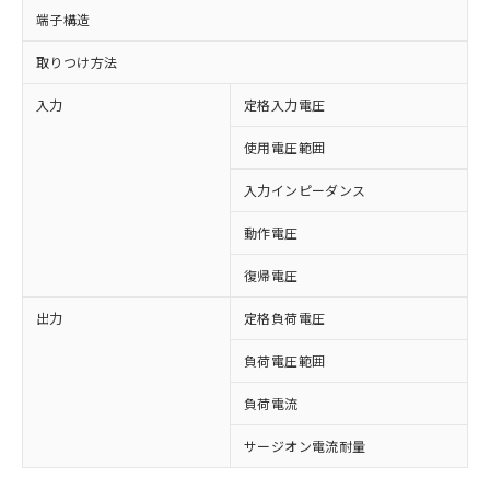
端子構造
取りつけ方法
入力
定格入力電圧
D
使用電圧範囲
入力インピーダンス
動作電圧
復帰電圧
出力
定格負荷電圧
A
※1 対応状況
負荷電圧範囲
対応済み：EU RoHS指令（10物質）の
負荷電流
0
非含有に対応した製品が提供可能な商品で
す。
サージオン電流耐量
4
対応予定：EU RoHS指令（10物質）の非含