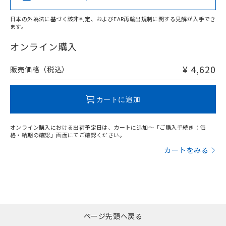
日本の外為法に基づく該非判定、およびEAR再輸出規制に関する見解が入手でき
サージオン電流耐量
ます。
"対応済み"や非含有の記載がされた商品であっても、流通
在庫等で未対応品が混在する可能性があります。
オンライン購入
非含有品が必要な際は、弊社営業部門もしくは販売店へお
問い合わせください。
¥ 4,620
販売価格（税込）
この製品のRoHS/REACH対応状況ページへ
カートに追加
オンライン購入における出荷予定日は、カートに追加～「ご購入手続き：価
格・納期の確認」画面にてご確認ください。
カートをみる
ページ先頭へ戻る