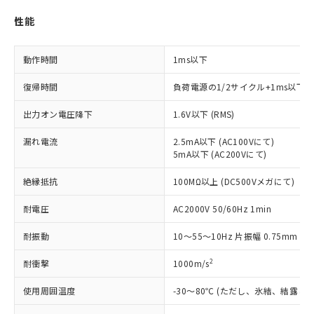
ご利用条件
有に対応した製品に切り替える予定のある
商品です。
性能
対応予定なし：EU RoHS指令（10物質）の
以下の条件をお読みいただき、同意のうえ
非含有に非対応の商品で、対応品を出す予
ご利用ください。
定はありません。
動作時間
1ms以下
調査・確認中：EU RoHS指令（10物質）の
本サービスは、当社制御機器事業取扱
※1 中国RoHS○×表
復帰時間
負荷電源の1/2サイクル+1ms以下
非含有の対応状況を調査中または確認中の
商品の当社在庫状況および標準価格
商品です。
(税抜)を提供させていただくもので
出力オン電圧降下
1.6V以下 (RMS)
「○」：最大均質材料含有率が中国RoHSの
非該当品：ライセンス料など無形物で、有
す。
基準値以下であることを示します。
害物質有無と関係のない商品です。
当社制御機器事業取扱商品の中には、
漏れ電流
2.5mA以下 (AC100Vにて)
「×」：最大均質材料含有率が中国RoHSの
仕入先様の事情により、非含有部品として
本サービスの対象外となる商品もある
5mA以下 (AC200Vにて)
基準値を超えていることを示します。
いたものが、含有品と判明した場合などや
当社は、これら貴社製品のうち、外国
ことをご了承ください。
「－」：未確認です。当社販売部門へお問
むを得ず変更することがあります。
為替および外国貿易法に定める商品
絶縁抵抗
100MΩ以上 (DC500Vメガにて)
在庫状況および標準価格照会結果は、
い合わせください。
（以下｢規制貨物等」という）を輸出
記載している更新日時点での社内デー
*EU RoHS指令（10物質）：
または国外への提供する場合は、日本
耐電圧
AC2000V 50/60Hz 1min
記
タに基づき作成されるものであり、閲
説明
鉛(Pb) 1000ppm以下、 水銀(Hg) 1000ppm以下、 カド
*中国RoHS10物質の基準値 (GB/T26572)：
国政府の輸出許可(または役務取引許
号
覧された時点での実際の在庫および標
ミウム(Cd) 100ppm以下、
Pb(鉛) :1000ppm、 Hg(水銀) : 1000ppm、 Cd(カドミウ
耐振動
10～55～10Hz 片振幅 0.75mm (複
可)を取得するなどの必要な手続きを
六価クロム(Cr(Ⅵ)) 1000ppm以下、ポリ臭化ビフェニル
ム) : 100ppm、
準価格とは異なる場合があることをご
類(PBB) 1000ppm以下、ポリ臭化ジフェニルエーテル類
Cr(Ⅵ)(六価クロム) : 1000ppm、 PBBs(ポリ臭化ビフェ
とります。
了承ください。
(PBDE) 1000ppm以下、フタル酸ビス(2-エチルヘキシ
○
一定数以上の在庫あり
ニル類) : 1000ppm、 PBDEs(ポリ臭化ジフェニルエーテ
2
耐衝撃
1000m/s
当社は規制貨物を破棄する場合は、完
ル) (DEHP)(別名：DOP) 1000ppm以下、フタル酸ブチ
正式な納期状況および標準価格はお客
ル類) : 1000ppm、
ルベンジル（BBP） 1000ppm以下、フタル酸ジブチル
全に破砕するなど、違法に輸出されな
DBP(フタル酸ジブチル) : 1000ppm、 DIBP(フタル酸ジ
様のお取引先、またはお客様担当のオ
使用周囲温度
-30～80℃ (ただし、氷結、結露し
（DBP） 1000ppm以下、フタル酸ジイソブチル
イソブチル) : 1000ppm、 BBP(フタル酸ブチルベンジ
△
一定数には満たないが在庫あり
いよう必要な手段を講じます。
ムロン制御機器販売店・当社販売員に
(DIBP) 1000ppm以下
ル) : 1000ppm、
当社は貴社製品を、核兵器、ミサイ
但し、RoHS指令で産業用監視および制御機器に対する
DEHP(フタル酸ビス(2-エチルヘキシル)) : 1000ppm