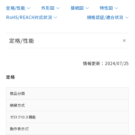
定格/性能
外形図
接続図
特性図
RoHS/REACH対応状況
規格認証/適合状況
定格/性能
情報更新：2024/07/25
定格
商品分類
絶縁方式
ゼロクロス機能
動作表示灯