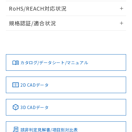
端子配置/内部接続
また、RoHS指令のフタル酸エステル類４
情報更新：2024/07/25
RoHS/REACH対応状況
物質の対応では、対応完了までの期間は出
荷製品に未対応品が混在することから備考
負荷電流-周囲温度定格
情報更新：2026/7/29
欄に対応日を記載しておりました。
規格認証/適合状況
既に当社にて対応品への在庫切替を完了
EU RoHS
注意事項・凡例
していることから、特段のことがない限
UL認証
CSA認証
CEマーキング
り、2022年1月12日より割愛しておりま
す。
Yes
Yes
Yes
対応状況
対応予定月
※1
※2
カタログ/データシート/マニュアル
対応済み
LR型式承認
DNV型式承認
BV型式承認
KR型式承
（イギリス
（ノルウェー
（フランス
（韓国
船舶規格）
船舶規格）
船舶規格）
船舶規格
中国 RoHS
注意事項・凡例
2D CADデータ
No
No
No
No
中国 RoHS表
※1 ※2
3D CADデータ
この製品の規格認証/適合状況ページへ
Pb
Hg
Cd
Cr(VI)
その他の認証はこちらのページからご検索ください
該非判定見解書/項目別対比表
X
O
O
O