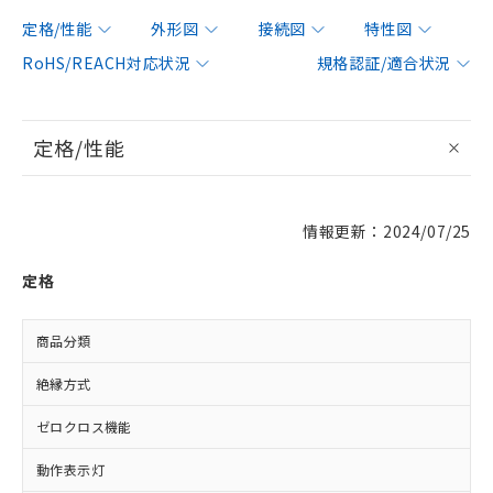
定格/性能
外形図
接続図
特性図
RoHS/REACH対応状況
規格認証/適合状況
定格/性能
情報更新：2024/07/25
定格
商品分類
絶縁方式
ゼロクロス機能
動作表示灯