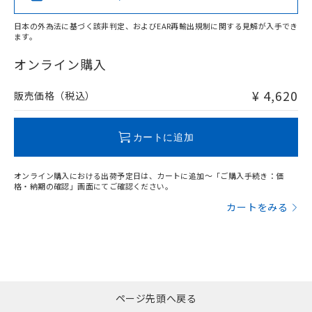
日本の外為法に基づく該非判定、およびEAR再輸出規制に関する見解が入手でき
サージオン電流耐量
ます。
"対応済み"や非含有の記載がされた商品であっても、流通
在庫等で未対応品が混在する可能性があります。
オンライン購入
非含有品が必要な際は、弊社営業部門もしくは販売店へお
問い合わせください。
¥ 4,620
販売価格（税込）
この製品のRoHS/REACH対応状況ページへ
カートに追加
オンライン購入における出荷予定日は、カートに追加～「ご購入手続き：価
格・納期の確認」画面にてご確認ください。
カートをみる
ページ先頭へ戻る