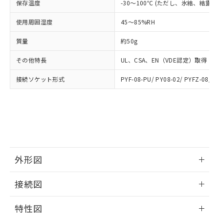
ご相談ください。
保存温度
-30～100℃ (ただし、氷結、結露
適用除外項目は除く。
ル、化学兵器、生物兵器またはその他
－
在庫なし(最新の在庫状況につ
オムロン制御機器販売店や当社販売拠
フタル酸エステル類の４物質については閾値を超える意
武器並びにこれらの製造装置等に一切
いては、お客様のお取引先、ま
図的な使用がないことを確認しています。
点は「
販売ネットワーク
」をご確認
使用周囲湿度
45～85%RH
※2 環境保護使用期限
使用いたしません。
たはお客様担当のオムロン制御
ください。
当社は、貴社製品を第三者に販売する
機器販売店・当社販売員にご確
質量
約50g
在庫状況および標準価格結果を当社の
※2 対応予定月
「ｅ」：有害物質（10物質）のすべてが基
場合は、上記1、2および3の内容を当
認ください)
事前の承諾なく第三者に漏洩または開
準値以下であることを示します。
該第三者に通知します。また当社は、
その他特長
UL、CSA、EN（VDE認定）取得
示しないようお願いします。
部品在庫の切り替え状況などにより、予定
「10」：通常の使用状況下において有害物
販売先および販売に係わる関係者が違
マイパーツ機能（部品リスト作成サー
空
受注生産機種、また在庫状況の
月が前後することがあります。
質が外部に漏えいし、環境に深刻な影響を
接続ソケット形式
PYF-08-PU/ PY08-02/ PYFZ-08/ P
法に輸出するおそれがある場合は、取
ビス）をご利用いただくには、I-Web
白
情報を公開していない機種
及ぼさない年数を意味します。
り引きをいたしません。
メンバーズにご登録されている必要が
「－」：未確認です。当社販売部門へお問
あります。
い合わせください。
お客様が当ウェブサイト上で当社にご
※3 非含有証明書ダウンロード
登録された部品リストについて、当社
および当社の共同利用者が、当社の製
下記の非含有証明書をダウンロードするこ
品・サービスに関するお客様との取
とができます。
合意する
キャンセル
引・商談に必要な範囲で利用すること
外形図
をご了承ください。
EU RoHS指令（10物質）の非含有証明書
※当社の共同利用者とは、
"個人情報
情報更新：2024/07/25
接続図
51物質の非含有証明書（当社基準）
の共同利用に関して"
の「1.共同利
※本証明書は発行日時点で非含有を証明す
用者の範囲」に記載されている法人を
情報更新：2024/07/25
るもので、過去に遡って非含有を証明する
特性図
指します。
ものではありません。