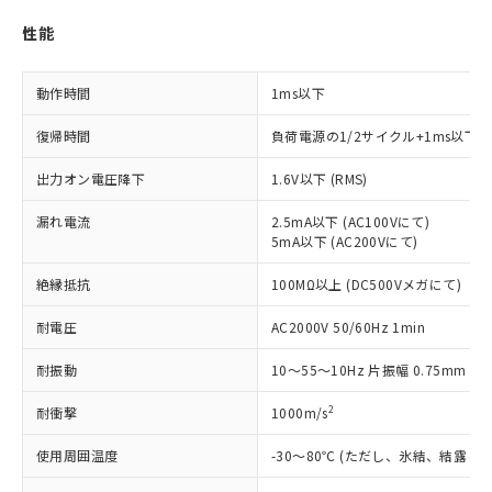
ご利用条件
有に対応した製品に切り替える予定のある
商品です。
性能
対応予定なし：EU RoHS指令（10物質）の
以下の条件をお読みいただき、同意のうえ
非含有に非対応の商品で、対応品を出す予
ご利用ください。
定はありません。
動作時間
1ms以下
調査・確認中：EU RoHS指令（10物質）の
本サービスは、当社制御機器事業取扱
※1 中国RoHS○×表
復帰時間
負荷電源の1/2サイクル+1ms以下
非含有の対応状況を調査中または確認中の
商品の当社在庫状況および標準価格
商品です。
(税抜)を提供させていただくもので
出力オン電圧降下
1.6V以下 (RMS)
「○」：最大均質材料含有率が中国RoHSの
非該当品：ライセンス料など無形物で、有
す。
基準値以下であることを示します。
害物質有無と関係のない商品です。
当社制御機器事業取扱商品の中には、
漏れ電流
2.5mA以下 (AC100Vにて)
「×」：最大均質材料含有率が中国RoHSの
仕入先様の事情により、非含有部品として
本サービスの対象外となる商品もある
5mA以下 (AC200Vにて)
基準値を超えていることを示します。
いたものが、含有品と判明した場合などや
当社は、これら貴社製品のうち、外国
ことをご了承ください。
「－」：未確認です。当社販売部門へお問
むを得ず変更することがあります。
為替および外国貿易法に定める商品
絶縁抵抗
100MΩ以上 (DC500Vメガにて)
在庫状況および標準価格照会結果は、
い合わせください。
（以下｢規制貨物等」という）を輸出
記載している更新日時点での社内デー
*EU RoHS指令（10物質）：
または国外への提供する場合は、日本
耐電圧
AC2000V 50/60Hz 1min
記
タに基づき作成されるものであり、閲
説明
鉛(Pb) 1000ppm以下、 水銀(Hg) 1000ppm以下、 カド
*中国RoHS10物質の基準値 (GB/T26572)：
国政府の輸出許可(または役務取引許
号
覧された時点での実際の在庫および標
ミウム(Cd) 100ppm以下、
Pb(鉛) :1000ppm、 Hg(水銀) : 1000ppm、 Cd(カドミウ
耐振動
10～55～10Hz 片振幅 0.75mm (複
可)を取得するなどの必要な手続きを
六価クロム(Cr(Ⅵ)) 1000ppm以下、ポリ臭化ビフェニル
ム) : 100ppm、
準価格とは異なる場合があることをご
類(PBB) 1000ppm以下、ポリ臭化ジフェニルエーテル類
Cr(Ⅵ)(六価クロム) : 1000ppm、 PBBs(ポリ臭化ビフェ
とります。
了承ください。
(PBDE) 1000ppm以下、フタル酸ビス(2-エチルヘキシ
○
一定数以上の在庫あり
ニル類) : 1000ppm、 PBDEs(ポリ臭化ジフェニルエーテ
2
耐衝撃
1000m/s
当社は規制貨物を破棄する場合は、完
ル) (DEHP)(別名：DOP) 1000ppm以下、フタル酸ブチ
正式な納期状況および標準価格はお客
ル類) : 1000ppm、
ルベンジル（BBP） 1000ppm以下、フタル酸ジブチル
全に破砕するなど、違法に輸出されな
DBP(フタル酸ジブチル) : 1000ppm、 DIBP(フタル酸ジ
様のお取引先、またはお客様担当のオ
使用周囲温度
-30～80℃ (ただし、氷結、結露し
（DBP） 1000ppm以下、フタル酸ジイソブチル
イソブチル) : 1000ppm、 BBP(フタル酸ブチルベンジ
△
一定数には満たないが在庫あり
いよう必要な手段を講じます。
ムロン制御機器販売店・当社販売員に
(DIBP) 1000ppm以下
ル) : 1000ppm、
当社は貴社製品を、核兵器、ミサイ
但し、RoHS指令で産業用監視および制御機器に対する
DEHP(フタル酸ビス(2-エチルヘキシル)) : 1000ppm