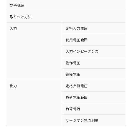
端子構造
取りつけ方法
入力
定格入力電圧
D
使用電圧範囲
D
入力インピーダンス
動作電圧
復帰電圧
出力
定格負荷電圧
A
※1 対応状況
負荷電圧範囲
対応済み：EU RoHS指令（10物質）の
負荷電流
0
非含有に対応した製品が提供可能な商品で
す。
サージオン電流耐量
4
対応予定：EU RoHS指令（10物質）の非含