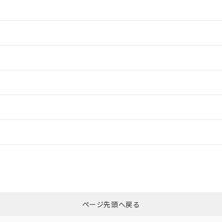
情報更新：2
情報更新：2
情報更新：2
情報更新：
CCC認証
電波法
N/A
N/A
非含有証明書
※3
ページ先頭へ戻る
ダウンロードはこちら