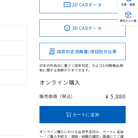
2D CADデータ
在庫・価格
無料テスト機
3D CADデータ
該非判定見解書/項目別対比表
日本の外為法に基づく該非判定、およびEAR再輸出規
制に関する見解が入手できます。
オンライン購入
¥ 5,880
販売価格（税込）
カートに追加
オンライン購入における出荷予定日は、カートに追加
～「ご購入手続き：価格・納期の確認」画面にてご確