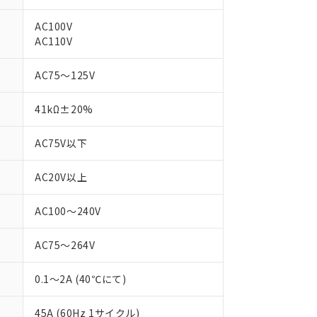
AC100V
AC110V
AC75～125V
41kΩ±20%
AC75V以下
 RoHS指令（10物質）の非含有に対応した製品が提供可能な商品です
oHS指令（10物質）の非含有に対応した製品に切り替える予定のある
AC20V以上
 RoHS指令（10物質）の非含有に非対応の商品で、対応品を出す予
 RoHS指令（10物質）の非含有の対応状況を調査中または確認中の
AC100～240V
ンス料など無形物で、有害物質有無と関係のない商品です。
○×表
より、非含有部品としていたものが、含有品と判明した場合などやむ
AC75～264V
みいただき、同意のうえご利用ください。
材料含有率が中国RoHSの基準値以下であることを示します。
材料含有率が中国RoHSの基準値を超えていることを示します。
、当社制御機器事業取扱商品の当社在庫状況および標準価格(税抜)
ら貴社製品のうち、外国為替および外国貿易法に定める商品（以下｢
質）：
0.1～2A (40℃にて)
す。当社販売部門へお問い合わせください。
 水銀(Hg) 1000ppm以下、 カドミウム(Cd) 100ppm以下、
たは国外への提供する場合は、日本国政府の輸出許可(または役務取
000ppm以下、ポリ臭化ビフェニル類(PBB) 1000ppm以下、ポリ臭化ジフェニルエーテル類(P
事業取扱商品の中には、本サービスの対象外となる商品もあること
手続きをとります。
キシル) (DEHP)(別名：DOP) 1000ppm以下、フタル酸ブチルベンジル（BBP） 100
45A (60Hz 1サイクル)
(GB/T26572)：