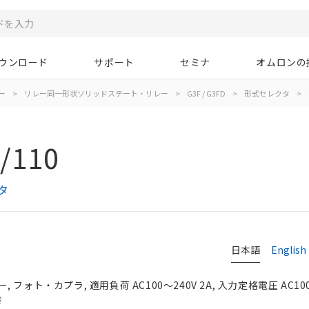
ウンロード
サポート
セミナ
オムロンの
ー
>
リレー同一形状ソリッドステート・リレー
>
G3F / G3FD
>
形式セレクタ
>
/110
タ
日本語
English
ォト・カプラ, 適用負荷 AC100～240V 2A, 入力定格電圧 AC100/
き