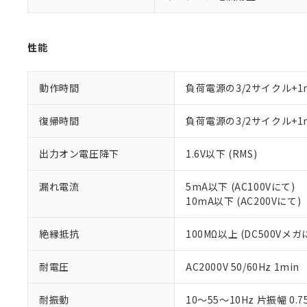
ル（DBP） 1000ppm
在庫状況およ
当社は規制貨
Pb(鉛) :1000ppm、 Hg
但し、RoHS指令で産
のであり、閲
ます。
Cr(Ⅵ)(六価クロム) : 
フタル酸エステル類の４
○
一定数以
DBP(フタル酸ジブチル) :
い。
当社は貴社製
DEHP(フタル酸ビス(2-エ
性能
正式な納期状
置等に一切使
当社販売員に
※2 対応予定月
△
一定数に
当社は、貴社
オムロン制御
また当社は、
※2 環境保護使
動作時間
負荷電源の3/2サイクル+1
在庫状況およ
部品在庫の切り替
たしません。
－
在庫なし
す。
「ｅ」：有害物質
機器販売
マイパーツ機
復帰時間
負荷電源の3/2サイクル+1
「10」：通常の
ている必要が
味します。
空
受注生産
お客様が当ウ
※3 非含有証明
「－」：未確認で
出力オン電圧降下
1.6V以下 (RMS)
白
が、当社の製
さい。
下記の非含有証明
漏れ電流
5mA以下 (AC100Vにて)
※当社の共同
10mA以下 (AC200Vにて)
いる法人を指
EU RoHS指令（
51物質の非含有証
絶縁抵抗
100MΩ以上 (DC500Vメガ
※本証明書は発行
また、RoHS指
混在することから
耐電圧
AC2000V 50/60Hz 1min
既に当社にて対応
り割愛しておりま
耐振動
10～55～10Hz 片振幅 0.7