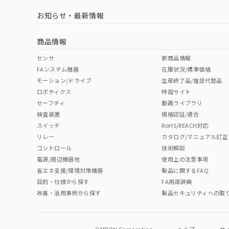
LR型式承認
DNV型式承認
BV型式承認
KR
（イギリス
（ノルウェー
（フランス
（
お知らせ・最新情報
中国 RoHS
注意事項・凡例
船舶規格）
船舶規格）
船舶規格）
船
商品情報
No
No
No
No
中国 RoHS表
※1 ※2
センサ
新商品情報
FAシステム機器
在庫状況/標準価格
Pb
Hg
Cd
Cr(V
モーション/ドライブ
生産終了品/推奨代替品
ロボティクス
特設サイト
セーフティ
動画ライブラリ
検査装置
規格認証/適合
X
O
O
O
サージオン電流耐量
スイッチ
RoHS/REACH対応
リレー
カタログ/マニュアル訂正
コントロール
技術解説
"対応済み"や非含有の記載がされた商品であっても、流通
電源/周辺機器他
使用上の注意事項
非含有品が必要な際は、弊社営業部門もしくは販売店へお
省エネ支援/環境対策機器
製品に関するFAQ
目的・仕様から探す
FA用語辞典
改善・活用事例から探す
製品セキュリティへの取