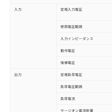
入力
定格入力電圧
使用電圧範囲
入力インピーダンス
※1 対応状況
動作電圧
対応済み：EU
対応予定：EU R
復帰電圧
対応予定なし：EU
調査・確認中：EU
ご利用条件
出力
定格負荷電圧
非該当品：ライセ
※1 中国RoHS
仕入先様の事情に
負荷電圧範囲
があります。
以下の条件をお読
「○」：最大均質
「×」：最大均質
本サービスは
当社は、これ
*EU RoHS指令（10物
負荷電流
「－」：未確認で
鉛(Pb) 1000ppm以下、
くものです。
う）を輸出ま
記
説明
六価クロム(Cr(Ⅵ)) 1
当社制御機器
などの必要な
フタル酸ビス(2-エチルヘ
サージオン電流耐量
号
*中国RoHS10物質の基準値 