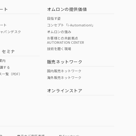
ート
オムロンの提供価値
目指す姿
ポート
コンセプト「i-Automation!」
ジャパンデスク
オムロンの強み
お客様との共創拠点
AUTOMATION CENTER
DIBP
BBP
DEHP
環境保護
技術を磨く現場
・セミナ
状況ページへ
使用期限
検索ください
案内
販売ネットワーク
講する
O
O
O
10
国内販売ネットワーク
ス一覧（PDF）
海外販売ネットワーク
オンラインストア
状況ページへ