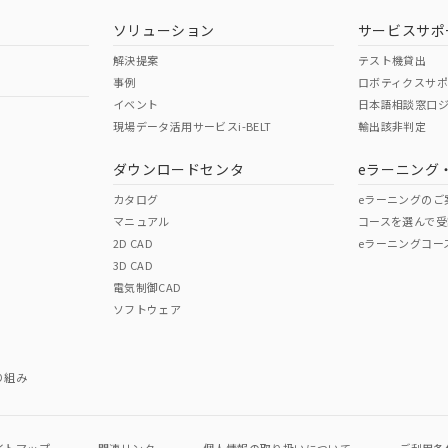
型式承認
NK型式承認
ABS型式承認
韓国
（日本
（アメリカ
ソリューション
サービスサポ
舶規格）
船舶規格）
船舶規格）
解決提案
テスト機貸出
事例
ロボティクスサ
No
No
イベント
日本語相談窓口
現場データ活用サービスi-BELT
輸出該非判定
I)
PBBs
PBDEs
DBP
ダウンロードセンタ
eラーニング
この製品の規格認証/適合
その他の認証はこちらのページからご
カタログ
eラーニングのご
マニュアル
コースを選んで受
O
O
O
2D CAD
eラーニングコー
3D CAD
電気制御CAD
在庫等で未対応品が混在する可能性があります。
ソフトウェア
問い合わせください。
この製品のRoHS/REACH対応
り組み