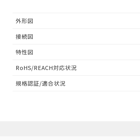
外形図
接続図
特性図
端子配置/内部接続
RoHS/REACH対応状況
負荷電流-周囲温度定格
規格認証/適合状況
EU RoHS
注意事項・凡例
UL認証
CSA認証
CEマーキング
Yes
Yes
Yes
対応状況
対応予定月
※1
※2
対応済み