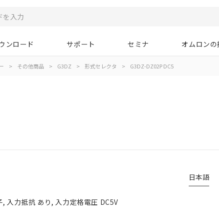
ウンロード
サポート
セミナ
オムロンの
ー
>
その他商品
>
G3DZ
>
形式セレクタ
>
G3DZ-DZ02P DC5
日本語
子, 入力抵抗 あり, 入力定格電圧 DC5V