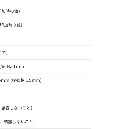
機器販売店や当社販売拠点は「
販売ネットワーク
」をご確認くだ
販売先および販売に係わる関係者が違法に輸出するおそれがある場
用期限
び標準価格結果を当社の事前の承諾なく第三者に漏洩または開示し
え状況などにより、予定月が前後することがあります。
(最新の在庫状況については、お客様のお取引先、またはお客様担当
印加時の値)
（10物質）のすべてが基準値以下であることを示します。
店・当社販売員にご確認ください)
能（部品リスト作成サービス）をご利用いただくには、I-Webメン
使用状況下において有害物質が外部に漏えいし、環境に深刻な影響を
圧印加時の値)
あります。
機種、また在庫状況の情報を公開していない機種
ェブサイト上で当社にご登録された部品リストについて、当社およ
書ダウンロード
す。当社販売部門へお問い合わせください。
品・サービスに関するお客様との取引・商談に必要な範囲で利用す
合意する
キャンセル
書をダウンロードすることができます。
利用者とは、
"個人情報の共同利用に関して"
の「1.共同利用者の
にて)
します。
10物質）の非含有証明書
明書（当社基準）
60Hz 1min
日時点で非含有を証明するもので、過去に遡って非含有を証明するも
令のフタル酸エステル類４物質の対応では、対応完了までの期間は出
5mm (複振幅 1.5mm)
備考欄に対応日を記載しておりました。
品への在庫切替を完了していることから、特段のことがない限り、20
す。
結、結露しないこと)
氷結、結露しないこと)