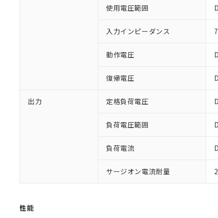
使用電圧範囲
入力インピーダンス
※1 対応状況
動作電圧
対応済み：EU
対応予定：EU R
復帰電圧
対応予定なし：EU
調査・確認中：EU
ご利用条件
非該当品：ライセ
出力
定格負荷電圧
※1 中国RoHS
仕入先様の事情に
があります。
以下の条件をお読
負荷電圧範囲
「○」：最大均質
「×」：最大均質
本サービスは
当社は、これ
*EU RoHS指令（10物
「－」：未確認で
負荷電流
鉛(Pb) 1000ppm以下、
くものです。
う）を輸出ま
記
説明
六価クロム(Cr(Ⅵ)) 1
当社制御機器
などの必要な
フタル酸ビス(2-エチルヘ
号
*中国RoHS10物質の基準値 
ル（DBP） 1000ppm
在庫状況およ
サージオン電流耐量
当社は規制貨
Pb(鉛) :1000ppm、 Hg
但し、RoHS指令で産
のであり、閲
ます。
Cr(Ⅵ)(六価クロム) : 
フタル酸エステル類の４
○
一定数以
DBP(フタル酸ジブチル) :
い。
当社は貴社製
DEHP(フタル酸ビス(2-エ
正式な納期状
置等に一切使
性能
当社販売員に
※2 対応予定月
△
一定数に
当社は、貴社