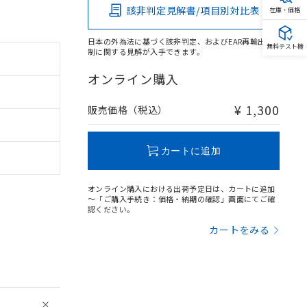
該非判定見解書/項目別対比表
在庫・価格
日本の外為法に基づく該非判定、およびEAR再輸出規
無料テスト機
制に関する見解が入手できます。
オンライン購入
¥ 1,300
販売価格（税込）
カートに追加
オンライン購入における出荷予定日は、カートに追加
～「ご購入手続き：価格・納期の確認」画面にてご確
認ください。
カートをみる