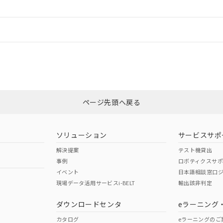
情報更新：
CCC認証
電波法
N/A
N/A
非含有証明書
※3
ページ先頭へ戻る
ダウンロードはこちら
型式承認
NK型式承認
ABS型式承認
韓国
（日本
（アメリカ
ソリューション
サービスサポ
舶規格）
船舶規格）
船舶規格）
解決提案
テスト機貸出
事例
ロボティクスサ
No
No
イベント
日本語相談窓口
現場データ活用サービスi-BELT
輸出該非判定
I)
PBBs
PBDEs
DBP
ダウンロードセンタ
eラーニング
この製品の規格認証/適合
その他の認証はこちらのページからご
カタログ
eラーニングのご