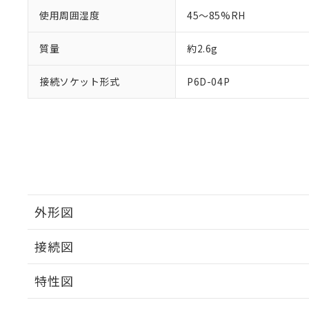
使用周囲湿度
45～85%RH
質量
約2.6g
接続ソケット形式
P6D-04P
外形図
接続図
特性図
端子配置/内部接続