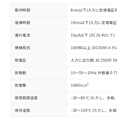
オムロン制御
また当社は、
※2 環境保護使
在庫状況およ
部品在庫の切り替
たしません。
－
在庫なし
動作時間
6ms以下(入力に定格電圧
す。
「ｅ」：有害物質
機器販売
マイパーツ機
「10」：通常の
復帰時間
10ms以下(入力に定格電
ている必要が
味します。
空
受注生産
お客様が当ウ
※3 非含有証明
「－」：未確認で
白
が、当社の製
漏れ電流
10µA以下 (DC26.4Vにて)
さい。
下記の非含有証明
※当社の共同
絶縁抵抗
100MΩ以上 (DC500Vメガ
いる法人を指
EU RoHS指令（
51物質の非含有証
耐電圧
入力と出力間: AC2500V 50/
※本証明書は発行
また、RoHS指
耐振動
10～55～10Hz 片振幅 0.7
混在することから
既に当社にて対応
り割愛しておりま
2
耐衝撃
1000m/s
使用周囲温度
-30～85℃ (ただし、氷
保存温度
-30～100℃ (ただし、