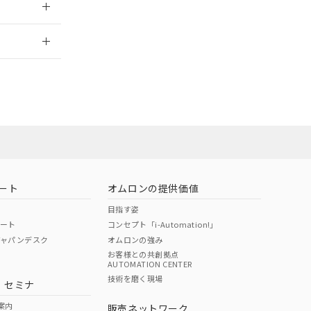
2026/7/29
ート
オムロンの提供価値
目指す姿
ポート
コンセプト「i-Automation!」
ジャパンデスク
オムロンの強み
お客様との共創拠点
AUTOMATION CENTER
DIBP
BBP
DEHP
環境保護
技術を磨く現場
・セミナ
状況ページへ
使用期限
検索ください
案内
販売ネットワーク