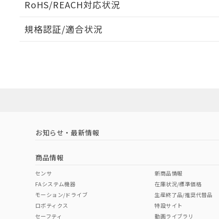
RoHS/REACH対応状況
負荷電流-周囲温度定格
規格認証/適合状況
EU RoHS
注意事項・凡例
UL認証
CSA認証
CEマーキング
Yes
Yes
N/A
対応状況
対応予定月
※1
※2
対応済み
LR型式承認
DNV型式承認
BV型式承認
KR
（イギリス
（ノルウェー
（フランス
（
お知らせ・最新情報
中国 RoHS
注意事項・凡例
船舶規格）
船舶規格）
船舶規格）
船
商品情報
No
No
No
No
中国 RoHS表
※1 ※2
センサ
新商品情報
FAシステム機器
在庫状況/標準価格
サージオン電流耐量
Pb
Hg
Cd
Cr(V
モーション/ドライブ
生産終了品/推奨代替品
ロボティクス
特設サイト
セーフティ
動画ライブラリ