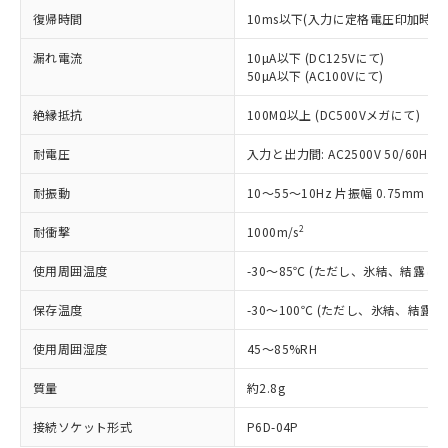
非該当品：ライセンス料など無形物で、有
す。
基準値以下であることを示します。
復帰時間
10ms以下(入力に定格電圧印加時の
害物質有無と関係のない商品です。
当社制御機器事業取扱商品の中には、
「×」：最大均質材料含有率が中国RoHSの
仕入先様の事情により、非含有部品として
本サービスの対象外となる商品もある
漏れ電流
10µA以下 (DC125Vにて)
基準値を超えていることを示します。
いたものが、含有品と判明した場合などや
当社は、これら貴社製品のうち、外国
ことをご了承ください。
50µA以下 (AC100Vにて)
「－」：未確認です。当社販売部門へお問
むを得ず変更することがあります。
為替および外国貿易法に定める商品
在庫状況および標準価格照会結果は、
い合わせください。
（以下｢規制貨物等」という）を輸出
絶縁抵抗
記載している更新日時点での社内デー
100MΩ以上 (DC500Vメガにて)
*EU RoHS指令（10物質）：
または国外への提供する場合は、日本
記
タに基づき作成されるものであり、閲
説明
鉛(Pb) 1000ppm以下、 水銀(Hg) 1000ppm以下、 カド
*中国RoHS10物質の基準値 (GB/T26572)：
国政府の輸出許可(または役務取引許
耐電圧
入力と出力間: AC2500V 50/60Hz 1
号
覧された時点での実際の在庫および標
ミウム(Cd) 100ppm以下、
Pb(鉛) :1000ppm、 Hg(水銀) : 1000ppm、 Cd(カドミウ
可)を取得するなどの必要な手続きを
六価クロム(Cr(Ⅵ)) 1000ppm以下、ポリ臭化ビフェニル
ム) : 100ppm、
準価格とは異なる場合があることをご
類(PBB) 1000ppm以下、ポリ臭化ジフェニルエーテル類
Cr(Ⅵ)(六価クロム) : 1000ppm、 PBBs(ポリ臭化ビフェ
耐振動
とります。
10～55～10Hz 片振幅 0.75mm (複
了承ください。
(PBDE) 1000ppm以下、フタル酸ビス(2-エチルヘキシ
○
一定数以上の在庫あり
ニル類) : 1000ppm、 PBDEs(ポリ臭化ジフェニルエーテ
当社は規制貨物を破棄する場合は、完
ル) (DEHP)(別名：DOP) 1000ppm以下、フタル酸ブチ
正式な納期状況および標準価格はお客
ル類) : 1000ppm、
2
耐衝撃
1000m/s
ルベンジル（BBP） 1000ppm以下、フタル酸ジブチル
全に破砕するなど、違法に輸出されな
DBP(フタル酸ジブチル) : 1000ppm、 DIBP(フタル酸ジ
様のお取引先、またはお客様担当のオ
（DBP） 1000ppm以下、フタル酸ジイソブチル
イソブチル) : 1000ppm、 BBP(フタル酸ブチルベンジ
△
一定数には満たないが在庫あり
いよう必要な手段を講じます。
ムロン制御機器販売店・当社販売員に
(DIBP) 1000ppm以下
ル) : 1000ppm、
使用周囲温度
-30～85℃ (ただし、氷結、結露し
当社は貴社製品を、核兵器、ミサイ
但し、RoHS指令で産業用監視および制御機器に対する
DEHP(フタル酸ビス(2-エチルヘキシル)) : 1000ppm
ご相談ください。
適用除外項目は除く。
ル、化学兵器、生物兵器またはその他
－
在庫なし(最新の在庫状況につ
オムロン制御機器販売店や当社販売拠
フタル酸エステル類の４物質については閾値を超える意
保存温度
-30～100℃ (ただし、氷結、結露
武器並びにこれらの製造装置等に一切
いては、お客様のお取引先、ま
図的な使用がないことを確認しています。
点は「
販売ネットワーク
」をご確認
※2 環境保護使用期限
使用いたしません。
たはお客様担当のオムロン制御
ください。
使用周囲湿度
45～85%RH
当社は、貴社製品を第三者に販売する
機器販売店・当社販売員にご確
在庫状況および標準価格結果を当社の
※2 対応予定月
「ｅ」：有害物質（10物質）のすべてが基
場合は、上記1、2および3の内容を当
認ください)
質量
事前の承諾なく第三者に漏洩または開
約2.8g
準値以下であることを示します。
該第三者に通知します。また当社は、
示しないようお願いします。
部品在庫の切り替え状況などにより、予定
「10」：通常の使用状況下において有害物
販売先および販売に係わる関係者が違
接続ソケット形式
P6D-04P
マイパーツ機能（部品リスト作成サー
空
受注生産機種、また在庫状況の
月が前後することがあります。
質が外部に漏えいし、環境に深刻な影響を
法に輸出するおそれがある場合は、取