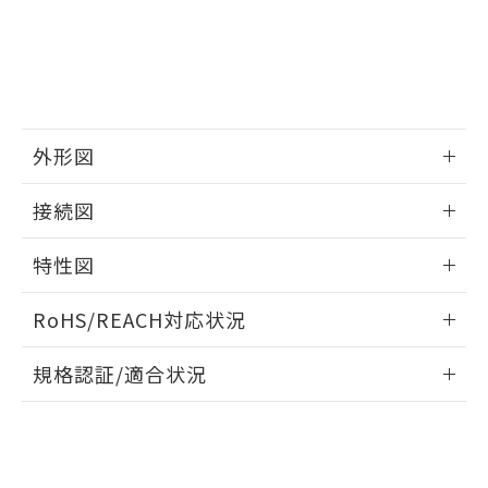
ビス）をご利用いただくには、I-Web
白
情報を公開していない機種
及ぼさない年数を意味します。
り引きをいたしません。
メンバーズにご登録されている必要が
「－」：未確認です。当社販売部門へお問
あります。
い合わせください。
お客様が当ウェブサイト上で当社にご
※3 非含有証明書ダウンロード
登録された部品リストについて、当社
および当社の共同利用者が、当社の製
下記の非含有証明書をダウンロードするこ
品・サービスに関するお客様との取
外形図
とができます。
合意する
キャンセル
引・商談に必要な範囲で利用すること
をご了承ください。
情報更新：2025/09/04
EU RoHS指令（10物質）の非含有証明書
接続図
※当社の共同利用者とは、
"個人情報
51物質の非含有証明書（当社基準）
の共同利用に関して"
の「1.共同利
※本証明書は発行日時点で非含有を証明す
情報更新：2025/09/04
用者の範囲」に記載されている法人を
特性図
るもので、過去に遡って非含有を証明する
指します。
ものではありません。
端子配置/内部接続
情報更新：2025/09/04
RoHS/REACH対応状況
また、RoHS指令のフタル酸エステル類４
物質の対応では、対応完了までの期間は出
負荷電流-周囲温度定格
情報更新：2026/7/29
荷製品に未対応品が混在することから備考
規格認証/適合状況
欄に対応日を記載しておりました。
EU RoHS
注意事項・凡例
既に当社にて対応品への在庫切替を完了
UL認証
CSA認証
CEマーキング
していることから、特段のことがない限
り、2022年1月12日より割愛しておりま
Yes
Yes
N/A
す。
対応状況
対応予定月
※1
※2