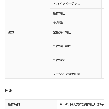
入力インピーダンス
2k
動作電圧
DC
復帰電圧
D
出力
定格負荷電圧
DC
AC
※1 対応状況
負荷電圧範囲
DC
対応済み：EU RoHS指令（10物質）の
AC
非含有に対応した製品が提供可能な商品で
す。
負荷電流
DC
対応予定：EU RoHS指令（10物質）の非含
AC
ご利用条件
有に対応した製品に切り替える予定のある
商品です。
サージオン電流耐量
5A
対応予定なし：EU RoHS指令（10物質）の
以下の条件をお読みいただき、同意のうえ
非含有に非対応の商品で、対応品を出す予
ご利用ください。
定はありません。
性能
調査・確認中：EU RoHS指令（10物質）の
本サービスは、当社制御機器事業取扱
※1 中国RoHS○×表
非含有の対応状況を調査中または確認中の
商品の当社在庫状況および標準価格
商品です。
動作時間
6ms以下(入力に定格電圧印加時の値
(税抜)を提供させていただくもので
「○」：最大均質材料含有率が中国RoHSの