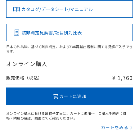
取りつけ穴加工図
カタログ/データシート/マニュアル
対応済み
LR型式承認
DNV型式承認
BV型式承認
KR型式承
（イギリス
（ノルウェー
（フランス
（韓国
船舶規格）
船舶規格）
船舶規格）
船舶規格
中国 RoHS
注意事項・凡例
該非判定見解書/項目別対比表
No
No
No
No
日本の外為法に基づく該非判定、およびEAR再輸出規制に関する見解が入手でき
ます。
中国 RoHS表
※1 ※2
オンライン購入
この製品の規格認証/適合状況ページへ
Pb
Hg
Cd
Cr(VI)
サージオン電流耐量
その他の認証はこちらのページからご検索ください
¥ 1,760
販売価格（税込）
X
O
O
O
カートに追加
"対応済み"や非含有の記載がされた商品であっても、流通
在庫等で未対応品が混在する可能性があります。
オンライン購入における出荷予定日は、カートに追加～「ご購入手続き：価
非含有品が必要な際は、弊社営業部門もしくは販売店へお
格・納期の確認」画面にてご確認ください。
問い合わせください。
カートをみる