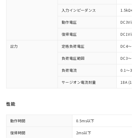
入力インピーダンス
1.5kΩ+2
動作電圧
DC3V以下
※1 対応状況
復帰電圧
DC1V以上
対応済み：EU RoHS指令（10物質）の
非含有に対応した製品が提供可能な商品で
出力
定格負荷電圧
DC4～48
す。
対応予定：EU RoHS指令（10物質）の非含
負荷電圧範囲
DC3～52.
ご利用条件
有に対応した製品に切り替える予定のある
商品です。
負荷電流
0.1～3A
対応予定なし：EU RoHS指令（10物質）の
以下の条件をお読みいただき、同意のうえ
非含有に非対応の商品で、対応品を出す予
サージオン電流耐量
18A (10m
ご利用ください。
定はありません。
調査・確認中：EU RoHS指令（10物質）の
本サービスは、当社制御機器事業取扱
※1 中国RoHS○×表
非含有の対応状況を調査中または確認中の
性能
商品の当社在庫状況および標準価格
商品です。
(税抜)を提供させていただくもので
「○」：最大均質材料含有率が中国RoHSの
非該当品：ライセンス料など無形物で、有
す。
基準値以下であることを示します。
動作時間
害物質有無と関係のない商品です。
0.5ms以下
当社制御機器事業取扱商品の中には、
「×」：最大均質材料含有率が中国RoHSの
仕入先様の事情により、非含有部品として
本サービスの対象外となる商品もある
復帰時間
基準値を超えていることを示します。
2ms以下
いたものが、含有品と判明した場合などや
当社は、これら貴社製品のうち、外国
ことをご了承ください。