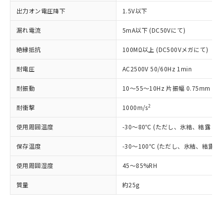
「－」：未確認です。当社販売部門へお問
むを得ず変更することがあります。
為替および外国貿易法に定める商品
在庫状況および標準価格照会結果は、
出力オン電圧降下
1.5V以下
い合わせください。
（以下｢規制貨物等」という）を輸出
記載している更新日時点での社内デー
*EU RoHS指令（10物質）：
または国外への提供する場合は、日本
記
タに基づき作成されるものであり、閲
説明
漏れ電流
5mA以下 (DC50Vにて)
鉛(Pb) 1000ppm以下、 水銀(Hg) 1000ppm以下、 カド
*中国RoHS10物質の基準値 (GB/T26572)：
国政府の輸出許可(または役務取引許
号
覧された時点での実際の在庫および標
ミウム(Cd) 100ppm以下、
Pb(鉛) :1000ppm、 Hg(水銀) : 1000ppm、 Cd(カドミウ
可)を取得するなどの必要な手続きを
六価クロム(Cr(Ⅵ)) 1000ppm以下、ポリ臭化ビフェニル
ム) : 100ppm、
絶縁抵抗
100MΩ以上 (DC500Vメガにて)
準価格とは異なる場合があることをご
類(PBB) 1000ppm以下、ポリ臭化ジフェニルエーテル類
Cr(Ⅵ)(六価クロム) : 1000ppm、 PBBs(ポリ臭化ビフェ
とります。
了承ください。
(PBDE) 1000ppm以下、フタル酸ビス(2-エチルヘキシ
○
一定数以上の在庫あり
ニル類) : 1000ppm、 PBDEs(ポリ臭化ジフェニルエーテ
当社は規制貨物を破棄する場合は、完
耐電圧
AC2500V 50/60Hz 1min
ル) (DEHP)(別名：DOP) 1000ppm以下、フタル酸ブチ
正式な納期状況および標準価格はお客
ル類) : 1000ppm、
ルベンジル（BBP） 1000ppm以下、フタル酸ジブチル
全に破砕するなど、違法に輸出されな
DBP(フタル酸ジブチル) : 1000ppm、 DIBP(フタル酸ジ
様のお取引先、またはお客様担当のオ
（DBP） 1000ppm以下、フタル酸ジイソブチル
イソブチル) : 1000ppm、 BBP(フタル酸ブチルベンジ
△
一定数には満たないが在庫あり
耐振動
10～55～10Hz 片振幅 0.75mm (複
いよう必要な手段を講じます。
ムロン制御機器販売店・当社販売員に
(DIBP) 1000ppm以下
ル) : 1000ppm、
当社は貴社製品を、核兵器、ミサイ
但し、RoHS指令で産業用監視および制御機器に対する
DEHP(フタル酸ビス(2-エチルヘキシル)) : 1000ppm
ご相談ください。
適用除外項目は除く。
2
耐衝撃
1000m/s
ル、化学兵器、生物兵器またはその他
－
在庫なし(最新の在庫状況につ
オムロン制御機器販売店や当社販売拠
フタル酸エステル類の４物質については閾値を超える意
武器並びにこれらの製造装置等に一切
いては、お客様のお取引先、ま
図的な使用がないことを確認しています。
点は「
販売ネットワーク
」をご確認
使用周囲温度
-30～80℃ (ただし、氷結、結露し
※2 環境保護使用期限
使用いたしません。
たはお客様担当のオムロン制御
ください。
当社は、貴社製品を第三者に販売する
機器販売店・当社販売員にご確
在庫状況および標準価格結果を当社の
保存温度
-30～100℃ (ただし、氷結、結露
※2 対応予定月
「ｅ」：有害物質（10物質）のすべてが基
場合は、上記1、2および3の内容を当
認ください)
事前の承諾なく第三者に漏洩または開
準値以下であることを示します。
該第三者に通知します。また当社は、
示しないようお願いします。
使用周囲湿度
45～85%RH
部品在庫の切り替え状況などにより、予定
「10」：通常の使用状況下において有害物
販売先および販売に係わる関係者が違
マイパーツ機能（部品リスト作成サー
空
受注生産機種、また在庫状況の
月が前後することがあります。
質が外部に漏えいし、環境に深刻な影響を
法に輸出するおそれがある場合は、取
質量
約25g
ビス）をご利用いただくには、I-Web
白
情報を公開していない機種
及ぼさない年数を意味します。
り引きをいたしません。
メンバーズにご登録されている必要が
「－」：未確認です。当社販売部門へお問
あります。
い合わせください。
お客様が当ウェブサイト上で当社にご