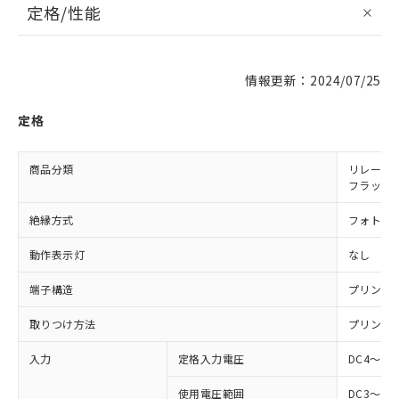
定格/性能
情報更新：2024/07/25
定格
商品分類
リレー同
フラット
絶縁方式
フォト・
動作表示灯
なし
端子構造
プリント
取りつけ方法
プリント
入力
定格入力電圧
DC4～24
使用電圧範囲
DC3～28