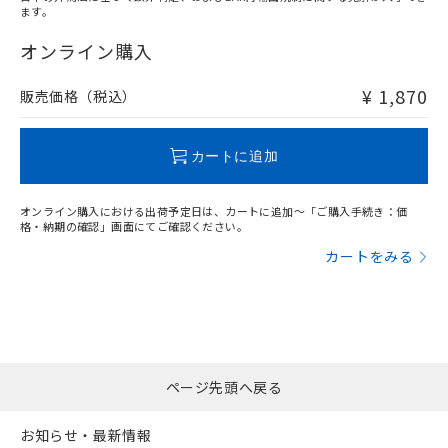
ます。
中国 RoHS表
※1 ※2
オンライン購入
この製品の規格認証/適合状況ページへ
Pb
Hg
Cd
Cr(VI)
その他の認証はこちらのページからご検索ください
¥ 1,870
販売価格（税込）
X
O
O
O
カートに追加
"対応済み"や非含有の記載がされた商品であっても、流通
在庫等で未対応品が混在する可能性があります。
オンライン購入における出荷予定日は、カートに追加～「ご購入手続き：価
非含有品が必要な際は、弊社営業部門もしくは販売店へお
格・納期の確認」画面にてご確認ください。
問い合わせください。
カートをみる
この製品のRoHS/REACH対応状況ページへ
ページ先頭へ戻る
お知らせ・最新情報