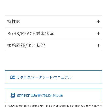
※3 非含有証明書ダウンロード
登録された部品リストについて、当社
および当社の共同利用者が、当社の製
下記の非含有証明書をダウンロードするこ
品・サービスに関するお客様との取
とができます。
合意する
キャンセル
引・商談に必要な範囲で利用すること
特性図
をご了承ください。
EU RoHS指令（10物質）の非含有証明書
※当社の共同利用者とは、
"個人情報
情報更新：2024/07/25
51物質の非含有証明書（当社基準）
RoHS/REACH対応状況
の共同利用に関して"
の「1.共同利
※本証明書は発行日時点で非含有を証明す
用者の範囲」に記載されている法人を
負荷電流-周囲温度定格
るもので、過去に遡って非含有を証明する
情報更新：2026/7/29
指します。
規格認証/適合状況
ものではありません。
また、RoHS指令のフタル酸エステル類４
EU RoHS
注意事項・凡例
物質の対応では、対応完了までの期間は出
UL認証
CSA認証
CEマーキング
荷製品に未対応品が混在することから備考
No
No
N/A
欄に対応日を記載しておりました。
対応状況
対応予定月
※1
※2
既に当社にて対応品への在庫切替を完了
していることから、特段のことがない限
カタログ/データシート/マニュアル
対応済み
り、2022年1月12日より割愛しておりま
LR型式承認
DNV型式承認
BV型式承認
KR型式承
す。
（イギリス
（ノルウェー
（フランス
（韓国
船舶規格）
船舶規格）
船舶規格）
船舶規格
中国 RoHS
注意事項・凡例
該非判定見解書/項目別対比表
No
No
No
No
日本の外為法に基づく該非判定、およびEAR再輸出規制に関する見解が入手でき