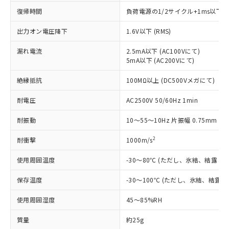
本サービスの対象外となる商品もある
基準値を超えていることを示します。
いたものが、含有品と判明した場合などや
当社は、これら貴社製品のうち、外国
復帰時間
負荷電源の1/2サイクル+1ms以下
ことをご了承ください。
「－」：未確認です。当社販売部門へお問
むを得ず変更することがあります。
為替および外国貿易法に定める商品
在庫状況および標準価格照会結果は、
い合わせください。
（以下｢規制貨物等」という）を輸出
出力オン電圧降下
1.6V以下 (RMS)
記載している更新日時点での社内デー
*EU RoHS指令（10物質）：
または国外への提供する場合は、日本
記
タに基づき作成されるものであり、閲
説明
鉛(Pb) 1000ppm以下、 水銀(Hg) 1000ppm以下、 カド
*中国RoHS10物質の基準値 (GB/T26572)：
漏れ電流
2.5mA以下 (AC100Vにて)
国政府の輸出許可(または役務取引許
号
覧された時点での実際の在庫および標
ミウム(Cd) 100ppm以下、
Pb(鉛) :1000ppm、 Hg(水銀) : 1000ppm、 Cd(カドミウ
5mA以下 (AC200Vにて)
可)を取得するなどの必要な手続きを
六価クロム(Cr(Ⅵ)) 1000ppm以下、ポリ臭化ビフェニル
ム) : 100ppm、
準価格とは異なる場合があることをご
類(PBB) 1000ppm以下、ポリ臭化ジフェニルエーテル類
Cr(Ⅵ)(六価クロム) : 1000ppm、 PBBs(ポリ臭化ビフェ
とります。
了承ください。
(PBDE) 1000ppm以下、フタル酸ビス(2-エチルヘキシ
○
一定数以上の在庫あり
絶縁抵抗
100MΩ以上 (DC500Vメガにて)
ニル類) : 1000ppm、 PBDEs(ポリ臭化ジフェニルエーテ
当社は規制貨物を破棄する場合は、完
ル) (DEHP)(別名：DOP) 1000ppm以下、フタル酸ブチ
正式な納期状況および標準価格はお客
ル類) : 1000ppm、
ルベンジル（BBP） 1000ppm以下、フタル酸ジブチル
全に破砕するなど、違法に輸出されな
DBP(フタル酸ジブチル) : 1000ppm、 DIBP(フタル酸ジ
様のお取引先、またはお客様担当のオ
耐電圧
AC2500V 50/60Hz 1min
（DBP） 1000ppm以下、フタル酸ジイソブチル
イソブチル) : 1000ppm、 BBP(フタル酸ブチルベンジ
△
一定数には満たないが在庫あり
いよう必要な手段を講じます。
ムロン制御機器販売店・当社販売員に
(DIBP) 1000ppm以下
ル) : 1000ppm、
当社は貴社製品を、核兵器、ミサイ
但し、RoHS指令で産業用監視および制御機器に対する
DEHP(フタル酸ビス(2-エチルヘキシル)) : 1000ppm
ご相談ください。
耐振動
10～55～10Hz 片振幅 0.75mm (複
適用除外項目は除く。
ル、化学兵器、生物兵器またはその他
－
在庫なし(最新の在庫状況につ
オムロン制御機器販売店や当社販売拠
フタル酸エステル類の４物質については閾値を超える意
武器並びにこれらの製造装置等に一切
2
いては、お客様のお取引先、ま
耐衝撃
1000m/s
図的な使用がないことを確認しています。
点は「
販売ネットワーク
」をご確認
※2 環境保護使用期限
使用いたしません。
たはお客様担当のオムロン制御
ください。
当社は、貴社製品を第三者に販売する
使用周囲温度
-30～80℃ (ただし、氷結、結露し
機器販売店・当社販売員にご確
在庫状況および標準価格結果を当社の
※2 対応予定月
「ｅ」：有害物質（10物質）のすべてが基
場合は、上記1、2および3の内容を当
認ください)
事前の承諾なく第三者に漏洩または開
準値以下であることを示します。
保存温度
-30～100℃ (ただし、氷結、結露
該第三者に通知します。また当社は、
示しないようお願いします。
部品在庫の切り替え状況などにより、予定
「10」：通常の使用状況下において有害物
販売先および販売に係わる関係者が違
マイパーツ機能（部品リスト作成サー
空
受注生産機種、また在庫状況の
使用周囲湿度
45～85%RH
月が前後することがあります。
質が外部に漏えいし、環境に深刻な影響を
法に輸出するおそれがある場合は、取
ビス）をご利用いただくには、I-Web
白
情報を公開していない機種
及ぼさない年数を意味します。
り引きをいたしません。
メンバーズにご登録されている必要が
質量
約25g
「－」：未確認です。当社販売部門へお問
あります。