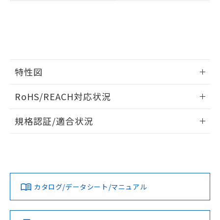
い合わせください。
お客様が当ウェブサイト上で当社にご
※3 非含有証明書ダウンロード
登録された部品リストについて、当社
および当社の共同利用者が、当社の製
下記の非含有証明書をダウンロードするこ
品・サービスに関するお客様との取
とができます。
合意する
キャンセル
引・商談に必要な範囲で利用すること
をご了承ください。
EU RoHS指令（10物質）の非含有証明書
特性図
※当社の共同利用者とは、
"個人情報
51物質の非含有証明書（当社基準）
の共同利用に関して"
の「1.共同利
※本証明書は発行日時点で非含有を証明す
情報更新：2024/07/25
用者の範囲」に記載されている法人を
RoHS/REACH対応状況
るもので、過去に遡って非含有を証明する
指します。
ものではありません。
負荷電流-周囲温度定格
情報更新：2026/7/29
また、RoHS指令のフタル酸エステル類４
規格認証/適合状況
物質の対応では、対応完了までの期間は出
EU RoHS
注意事項・凡例
荷製品に未対応品が混在することから備考
UL認証
CSA認証
CEマーキング
欄に対応日を記載しておりました。
既に当社にて対応品への在庫切替を完了
No
No
N/A
対応状況
対応予定月
※1
※2
していることから、特段のことがない限
り、2022年1月12日より割愛しておりま
カタログ/データシート/マニュアル
対応済み
す。
LR型式承認
DNV型式承認
BV型式承認
KR型式承
（イギリス
（ノルウェー
（フランス
（韓国
船舶規格）
船舶規格）
船舶規格）
船舶規格