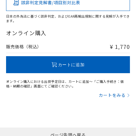
中国 RoHS
注意事項・凡例
該非判定見解書/項目別対比表
No
No
No
No
日本の外為法に基づく該非判定、およびEAR再輸出規制に関する見解が入手でき
ます。
中国 RoHS表
※1 ※2
オンライン購入
この製品の規格認証/適合状況ページへ
Pb
Hg
Cd
Cr(VI)
その他の認証はこちらのページからご検索ください
¥ 1,770
販売価格（税込）
X
O
O
O
カートに追加
"対応済み"や非含有の記載がされた商品であっても、流通
在庫等で未対応品が混在する可能性があります。
オンライン購入における出荷予定日は、カートに追加～「ご購入手続き：価
非含有品が必要な際は、弊社営業部門もしくは販売店へお
格・納期の確認」画面にてご確認ください。
問い合わせください。
カートをみる
この製品のRoHS/REACH対応状況ページへ
ページ先頭へ戻る