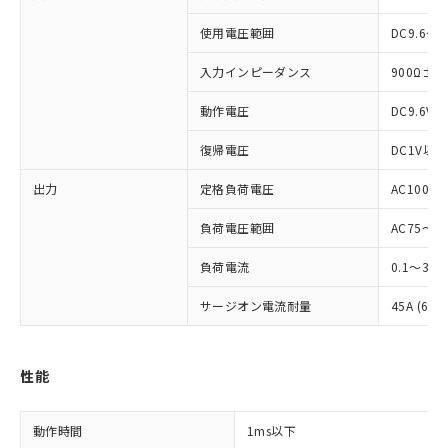
使用電圧範囲
DC9.6～1
入力インピーダンス
900Ω±2
※1 対応状況
動作電圧
DC9.6V
対応済み：EU RoHS指令（10物質）の
復帰電圧
DC1V以上
非含有に対応した製品が提供可能な商品で
出力
定格負荷電圧
AC100～2
す。
対応予定：EU RoHS指令（10物質）の非含
ご利用条件
負荷電圧範囲
AC75～26
有に対応した製品に切り替える予定のある
商品です。
負荷電流
0.1～3A
対応予定なし：EU RoHS指令（10物質）の
以下の条件をお読みいただき、同意のうえ
非含有に非対応の商品で、対応品を出す予
サージオン電流耐量
45A (60
ご利用ください。
定はありません。
調査・確認中：EU RoHS指令（10物質）の
本サービスは、当社制御機器事業取扱
※1 中国RoHS○×表
非含有の対応状況を調査中または確認中の
商品の当社在庫状況および標準価格
性能
商品です。
(税抜)を提供させていただくもので
「○」：最大均質材料含有率が中国RoHSの
非該当品：ライセンス料など無形物で、有
す。
基準値以下であることを示します。
害物質有無と関係のない商品です。
当社制御機器事業取扱商品の中には、
動作時間
1ms以下
「×」：最大均質材料含有率が中国RoHSの
仕入先様の事情により、非含有部品として