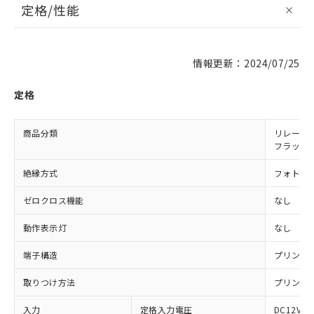
定格/性能
情報更新：2024/07/25
定格
商品分類
リレー同
フラット
絶縁方式
フォト・
ゼロクロス機能
なし
動作表示灯
なし
端子構造
プリント
取りつけ方法
プリント
入力
定格入力電圧
DC12V