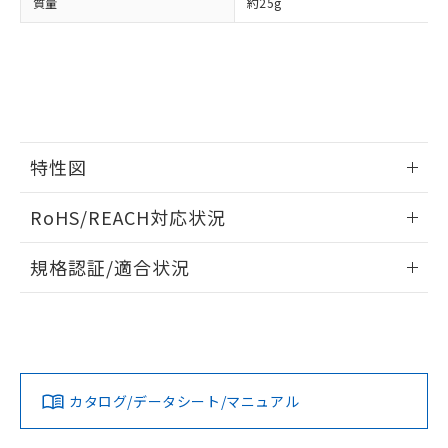
質量
約25g
あります。
い合わせください。
お客様が当ウェブサイト上で当社にご
※3 非含有証明書ダウンロード
登録された部品リストについて、当社
および当社の共同利用者が、当社の製
下記の非含有証明書をダウンロードするこ
品・サービスに関するお客様との取
とができます。
合意する
キャンセル
引・商談に必要な範囲で利用すること
をご了承ください。
EU RoHS指令（10物質）の非含有証明書
※当社の共同利用者とは、
"個人情報
特性図
51物質の非含有証明書（当社基準）
の共同利用に関して"
の「1.共同利
※本証明書は発行日時点で非含有を証明す
用者の範囲」に記載されている法人を
情報更新：2024/07/25
るもので、過去に遡って非含有を証明する
RoHS/REACH対応状況
指します。
ものではありません。
負荷電流-周囲温度定格
また、RoHS指令のフタル酸エステル類４
情報更新：2026/7/29
規格認証/適合状況
物質の対応では、対応完了までの期間は出
荷製品に未対応品が混在することから備考
EU RoHS
注意事項・凡例
UL認証
CSA認証
CEマーキング
欄に対応日を記載しておりました。
既に当社にて対応品への在庫切替を完了
No
No
N/A
していることから、特段のことがない限
対応状況
対応予定月
※1
※2
り、2022年1月12日より割愛しておりま
す。
カタログ/データシート/マニュアル
対応済み
LR型式承認
DNV型式承認
BV型式承認
KR型式承