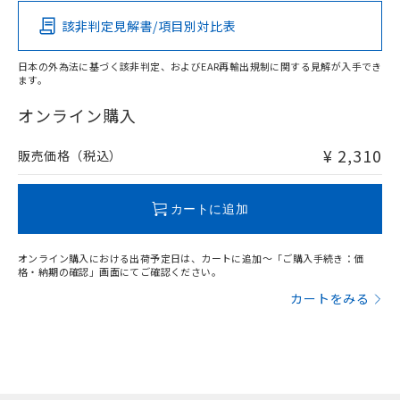
（イギリス
（ノルウェー
（フランス
（韓国
船舶規格）
船舶規格）
船舶規格）
船舶規格
中国 RoHS
注意事項・凡例
該非判定見解書/項目別対比表
No
No
No
No
日本の外為法に基づく該非判定、およびEAR再輸出規制に関する見解が入手でき
ます。
中国 RoHS表
※1 ※2
オンライン購入
この製品の規格認証/適合状況ページへ
Pb
Hg
Cd
Cr(VI)
その他の認証はこちらのページからご検索ください
¥ 2,310
販売価格（税込）
X
O
O
O
カートに追加
"対応済み"や非含有の記載がされた商品であっても、流通
在庫等で未対応品が混在する可能性があります。
オンライン購入における出荷予定日は、カートに追加～「ご購入手続き：価
非含有品が必要な際は、弊社営業部門もしくは販売店へお
格・納期の確認」画面にてご確認ください。
問い合わせください。
カートをみる
この製品のRoHS/REACH対応状況ページへ