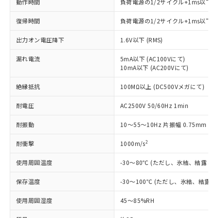
「×」：最大均質材料含有率が中国RoHSの
動作時間
仕入先様の事情により、非含有部品として
負荷電源の1/2サイクル+1ms以下
本サービスの対象外となる商品もある
基準値を超えていることを示します。
いたものが、含有品と判明した場合などや
当社は、これら貴社製品のうち、外国
ことをご了承ください。
復帰時間
「－」：未確認です。当社販売部門へお問
負荷電源の1/2サイクル+1ms以下
むを得ず変更することがあります。
為替および外国貿易法に定める商品
在庫状況および標準価格照会結果は、
い合わせください。
（以下｢規制貨物等」という）を輸出
記載している更新日時点での社内デー
出力オン電圧降下
1.6V以下 (RMS)
*EU RoHS指令（10物質）：
または国外への提供する場合は、日本
記
タに基づき作成されるものであり、閲
説明
鉛(Pb) 1000ppm以下、 水銀(Hg) 1000ppm以下、 カド
*中国RoHS10物質の基準値 (GB/T26572)：
国政府の輸出許可(または役務取引許
号
覧された時点での実際の在庫および標
ミウム(Cd) 100ppm以下、
漏れ電流
5mA以下 (AC100Vにて)
Pb(鉛) :1000ppm、 Hg(水銀) : 1000ppm、 Cd(カドミウ
可)を取得するなどの必要な手続きを
六価クロム(Cr(Ⅵ)) 1000ppm以下、ポリ臭化ビフェニル
ム) : 100ppm、
10mA以下 (AC200Vにて)
準価格とは異なる場合があることをご
類(PBB) 1000ppm以下、ポリ臭化ジフェニルエーテル類
Cr(Ⅵ)(六価クロム) : 1000ppm、 PBBs(ポリ臭化ビフェ
とります。
了承ください。
(PBDE) 1000ppm以下、フタル酸ビス(2-エチルヘキシ
○
一定数以上の在庫あり
ニル類) : 1000ppm、 PBDEs(ポリ臭化ジフェニルエーテ
当社は規制貨物を破棄する場合は、完
絶縁抵抗
100MΩ以上 (DC500Vメガにて)
ル) (DEHP)(別名：DOP) 1000ppm以下、フタル酸ブチ
正式な納期状況および標準価格はお客
ル類) : 1000ppm、
ルベンジル（BBP） 1000ppm以下、フタル酸ジブチル
全に破砕するなど、違法に輸出されな
DBP(フタル酸ジブチル) : 1000ppm、 DIBP(フタル酸ジ
様のお取引先、またはお客様担当のオ
（DBP） 1000ppm以下、フタル酸ジイソブチル
イソブチル) : 1000ppm、 BBP(フタル酸ブチルベンジ
△
一定数には満たないが在庫あり
耐電圧
AC2500V 50/60Hz 1min
いよう必要な手段を講じます。
ムロン制御機器販売店・当社販売員に
(DIBP) 1000ppm以下
ル) : 1000ppm、
当社は貴社製品を、核兵器、ミサイ
但し、RoHS指令で産業用監視および制御機器に対する
DEHP(フタル酸ビス(2-エチルヘキシル)) : 1000ppm
ご相談ください。
適用除外項目は除く。
耐振動
10～55～10Hz 片振幅 0.75mm (複
ル、化学兵器、生物兵器またはその他
－
在庫なし(最新の在庫状況につ
オムロン制御機器販売店や当社販売拠
フタル酸エステル類の４物質については閾値を超える意
武器並びにこれらの製造装置等に一切
いては、お客様のお取引先、ま
図的な使用がないことを確認しています。
点は「
販売ネットワーク
」をご確認
2
耐衝撃
1000m/s
※2 環境保護使用期限
使用いたしません。
たはお客様担当のオムロン制御
ください。
当社は、貴社製品を第三者に販売する
機器販売店・当社販売員にご確
在庫状況および標準価格結果を当社の
使用周囲温度
-30～80℃ (ただし、氷結、結露し
※2 対応予定月
「ｅ」：有害物質（10物質）のすべてが基
場合は、上記1、2および3の内容を当
認ください)
事前の承諾なく第三者に漏洩または開
準値以下であることを示します。
該第三者に通知します。また当社は、
示しないようお願いします。
保存温度
-30～100℃ (ただし、氷結、結露
部品在庫の切り替え状況などにより、予定
「10」：通常の使用状況下において有害物
販売先および販売に係わる関係者が違
マイパーツ機能（部品リスト作成サー
空
受注生産機種、また在庫状況の
月が前後することがあります。
質が外部に漏えいし、環境に深刻な影響を
法に輸出するおそれがある場合は、取
使用周囲湿度
45～85%RH
ビス）をご利用いただくには、I-Web
白
情報を公開していない機種
及ぼさない年数を意味します。
り引きをいたしません。
メンバーズにご登録されている必要が
「－」：未確認です。当社販売部門へお問