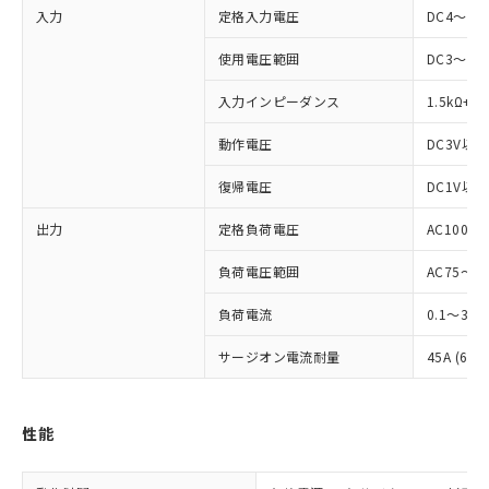
入力
定格入力電圧
DC4～24
使用電圧範囲
DC3～28
入力インピーダンス
1.5kΩ+2
※1 対応状況
動作電圧
DC3V以下
対応済み：EU RoHS指令（10物質）の
復帰電圧
DC1V以上
非含有に対応した製品が提供可能な商品で
す。
出力
定格負荷電圧
AC100～2
対応予定：EU RoHS指令（10物質）の非含
ご利用条件
有に対応した製品に切り替える予定のある
負荷電圧範囲
AC75～26
商品です。
対応予定なし：EU RoHS指令（10物質）の
負荷電流
0.1～3A
以下の条件をお読みいただき、同意のうえ
非含有に非対応の商品で、対応品を出す予
ご利用ください。
定はありません。
サージオン電流耐量
45A (60
調査・確認中：EU RoHS指令（10物質）の
本サービスは、当社制御機器事業取扱
※1 中国RoHS○×表
非含有の対応状況を調査中または確認中の
商品の当社在庫状況および標準価格
商品です。
性能
(税抜)を提供させていただくもので
「○」：最大均質材料含有率が中国RoHSの
非該当品：ライセンス料など無形物で、有
す。
基準値以下であることを示します。
害物質有無と関係のない商品です。
当社制御機器事業取扱商品の中には、