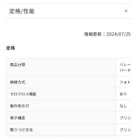
定格/性能
情報更新：2024/07/25
定格
商品分類
リレー同
バーチカ
絶縁方式
フォト・
ゼロクロス機能
あり
動作表示灯
なし
端子構造
プリント
取りつけ方法
プリント